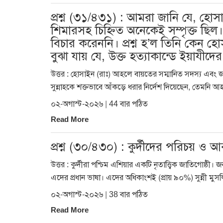
প্রশ্ন (৩১/৪৩১) : আমরা জানি যে, হোসা
শিমারসহ চিহ্নিত অনেকেই সম্পৃক্ত ছিল।
বিচার করেননি। প্রশ্ন হ’ল তিনি কেন হ
বুঝা যায় যে, উক্ত হত্যাকান্ডে ইয়াযীদে
উত্তর : হোসাইন (রাঃ) আহলে বায়তের সম্মানিত সদস্য এবং জ
সুন্নাহকে শক্তভাবে আঁকড়ে ধরার নির্দেশ দিয়েছেন, তেমনি 
০২-অগাস্ট-২০২৬ | 44 বার পঠিত
Read More
প্রশ্ন (৩০/৪৩০) : কুর্দীদের পরিচয় ও আক্
উত্তর : কুর্দীরা পশ্চিম এশিয়ার একটি নৃতাত্ত্বিক জাতিগোষ্ঠী
এদের প্রধান ভাষা। এদের অধিকাংশই (প্রায় ৯০%) সুন্নী মু
০২-অগাস্ট-২০২৬ | 38 বার পঠিত
Read More