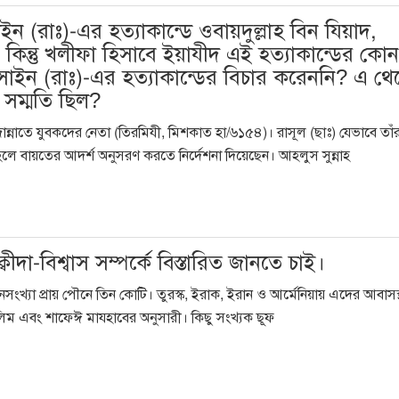
ইন (রাঃ)-এর হত্যাকান্ডে ওবায়দুল্লাহ বিন যিয়াদ,
 কিন্তু খলীফা হিসাবে ইয়াযীদ এই হত্যাকান্ডের কোন
োসাইন (রাঃ)-এর হত্যাকান্ডের বিচার করেননি? এ থে
র সম্মতি ছিল?
ান্নাতে যুবকদের নেতা (তিরমিযী, মিশকাত হা/৬১৫৪)। রাসূল (ছাঃ) যেভাবে তাঁ
আহলে বায়তের আদর্শ অনুসরণ করতে নির্দেশনা দিয়েছেন। আহলুস সুন্নাহ
বীদা-বিশ্বাস সম্পর্কে বিস্তারিত জানতে চাই।
। জনসংখ্যা প্রায় পৌনে তিন কোটি। তুরস্ক, ইরাক, ইরান ও আর্মেনিয়ায় এদের আবাসস্থ
সলিম এবং শাফেঈ মাযহাবের অনুসারী। কিছু সংখ্যক ছূফ