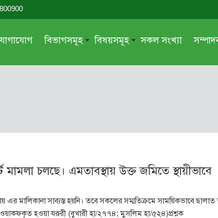
-800900
যোগাযোগ
বিভাগসমূহ
বিষয়সমূহ
সকল সংখ্যা
সম্পা
সম্পাদকীয়
জায়েয-নাজায়েয
গ্রন্থ পর্যালোচনা
আক্বীদা বা বিশ্বাস
দরসে কুরআন
শিক্ষা ও সংস্কৃতি
দরসে হাদীছ
নারী সমাজ
প্রবন্ধ সমুহ
আত্মশুদ্ধি
সাময়িক প্রসঙ্গ
পরকাল
টে মামলা চলছে। এমতাবস্থায় উক্ত জমিতে স্থায়ীভাবে
সময়ের ভাবনা
নীতি-নৈতিকতা
মহিলা অঙ্গন
তারবিয়াত
লায় এর মালিকানা সাব্যস্ত হয়নি। তবে সকলের সম্মতিক্রমে সাময়িকভাবে ছালা
আরও
আরও
ওয়াকফকৃত হওয়া যরূরী (বুখারী হা/২৭৭৪; মুসলিম হা/৫২৪)প্রশ্নক