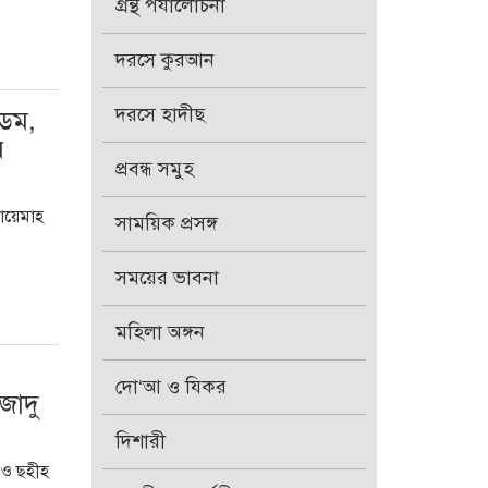
গ্রন্থ পর্যালোচনা
দরসে কুরআন
দরসে হাদীছ
ডেম,
র
প্রবন্ধ সমুহ
দায়েমাহ
সাময়িক প্রসঙ্গ
সময়ের ভাবনা
মহিলা অঙ্গন
দো‘আ ও যিকর
জাদু
দিশারী
 ও ছহীহ