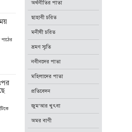
অর্থনীতির পাতা
ছাহাবী চরিত
সময়
মনীষী চরিত
আ পাঠের
ভ্রমণ স্মৃতি
নবীনদের পাতা
মহিলাদের পাতা
তঃপর
ছে
প্রতিবেদন
জুম‘আর খুৎবা
এটিকে
অমর বাণী