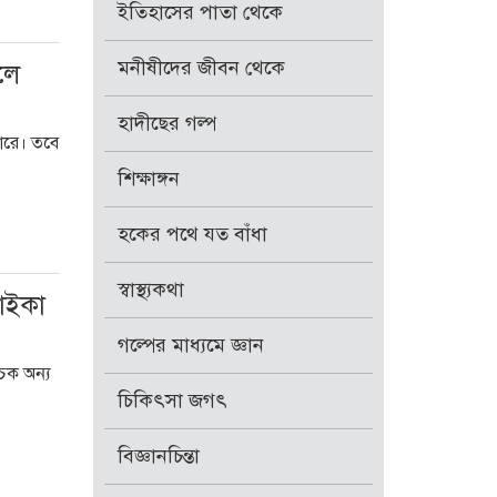
ইতিহাসের পাতা থেকে
মনীষীদের জীবন থেকে
লে
হাদীছের গল্প
পারে। তবে
শিক্ষাঙ্গন
হকের পথে যত বাঁধা
স্বাস্থ্যকথা
াইকা
গল্পের মাধ্যমে জ্ঞান
ূচক অন্য
চিকিৎসা জগৎ
বিজ্ঞানচিন্তা