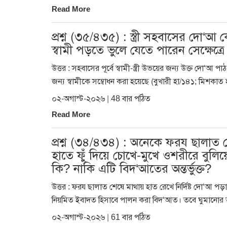
Read More
প্রশ্ন (৩৫/৪৩৫) : স্ত্রী সহবাসের দো‘
স্বামী পড়তে ভুলে যেতে পারেন সেক্ষেত্রে
উত্তর : সহবাসের পূর্বে স্বামী-স্ত্রী উভয়ের জন্য উক্ত 
জন্য স্বামীকে সম্বোধন করা হয়েছে (বুখারী হা/১৪১; মিশকাত 
০২-অগাস্ট-২০২৬ | 48 বার পঠিত
Read More
প্রশ্ন (৩৪/৪৩৪) : অনেকে ফরয ছালাত
হাতে ফুঁ দিয়ে চোখে-মুখে ওশরীরে বু
কি? নাকি এটি বিদ‘আতের অন্তর্ভুক্ত?
উত্তর : ফরয ছালাত শেষে মাথায় হাত রেখে নির্দিষ্ট দো‘আ পড়া,
নিয়মিত ইবাদত হিসাবে পালন করা বিদ‘আত। তবে ঘুমানোর আগ
০২-অগাস্ট-২০২৬ | 61 বার পঠিত