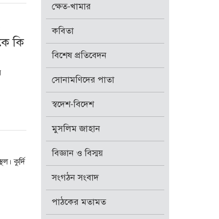
ক্ষেত-খামার
কবিতা
কে কি
বিশেষ প্রতিবেদন
র
সোনামণিদের পাতা
স্বদেশ-বিদেশ
মুসলিম জাহান
বিজ্ঞান ও বিস্ময়
ল। কুর্দি
সংগঠন সংবাদ
পাঠকের মতামত