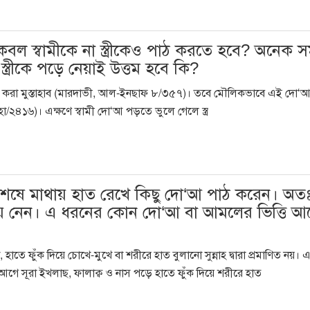
আ কেবল স্বামীকে না স্ত্রীকেও পাঠ করতে হবে? অনেক 
 স্ত্রীকে পড়ে নেয়াই উত্তম হবে কি?
দো‘আ পাঠ করা মুস্তাহাব (মারদাভী, আল-ইনছাফ ৮/৩৫৭)। তবে মৌলিকভাবে এই দো‘
হা/২৪১৬)। এক্ষণে স্বামী দো‘আ পড়তে ভুলে গেলে স্ত্র
 শেষে মাথায় হাত রেখে কিছু দো‘আ পাঠ করেন। অ
লিয়ে নেন। এ ধরনের কোন দো‘আ বা আমলের ভিত্তি আ
 হাতে ফুঁক দিয়ে চোখে-মুখে বা শরীরে হাত বুলানো সুন্নাহ দ্বারা প্রমাণিত নয়। 
ে সূরা ইখলাছ, ফালাক্ব ও নাস পড়ে হাতে ফুঁক দিয়ে শরীরে হাত