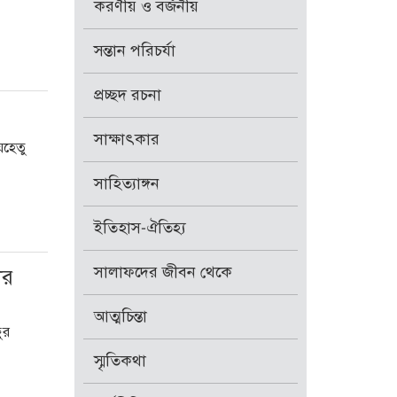
করণীয় ও বর্জনীয়
সন্তান পরিচর্যা
প্রচ্ছদ রচনা
সাক্ষাৎকার
েহেতু
সাহিত্যাঙ্গন
ইতিহাস-ঐতিহ্য
সালাফদের জীবন থেকে
ার
আত্মচিন্তা
ুর
স্মৃতিকথা