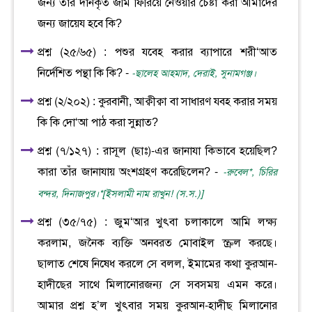
জন্য তার দানকৃত জমি ফিরিয়ে নেওয়ার চেষ্টা করা আমাদের
জন্য জায়েয হবে কি?
প্রশ্ন (২৫/৬৫) : পশুর যবেহ করার ব্যাপারে শরী‘আত
নির্দেশিত পন্থা কি কি? -
-ছালেহ আহমাদ, দেরাই, সুনামগঞ্জ।
প্রশ্ন (২/২০২) : কুরবানী, আক্বীক্বা বা সাধারণ যবহ করার সময়
কি কি দো‘আ পাঠ করা সুন্নাত?
প্রশ্ন (৭/১২৭) : রাসূল (ছাঃ)-এর জানাযা কিভাবে হয়েছিল?
কারা তাঁর জানাযায় অংশগ্রহণ করেছিলেন? -
-রুবেল*, চিরির
বন্দর, দিনাজপুর।*[ইসলামী নাম রাখুন! (স.স.)]
প্রশ্ন (৩৫/৭৫) : জুম‘আর খুৎবা চলাকালে আমি লক্ষ্য
করলাম, জনৈক ব্যক্তি অনবরত মোবাইল স্ক্রল করছে।
ছালাত শেষে নিষেধ করলে সে বলল, ইমামের কথা কুরআন-
হাদীছের সাথে মিলানোরজন্য সে সবসময় এমন করে।
আমার প্রশ্ন হ’ল খুৎবার সময় কুরআন-হাদীছ মিলানোর