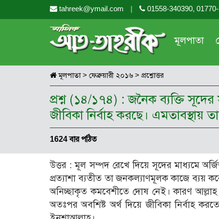
tahreek@ymail.com
|
01558-340390, 01770
মূলপাতা
মূলপাতা
>
ফেব্রুয়ারী ২০১৬
>
প্রশ্নোত্তর
প্রশ্ন (১৪/১৭৪) : জনৈক ব্যক্তি সূদ
জীবিকা নির্বাহ করছে। এমতাবস্থায় ত
1624 বার পঠিত
উত্তর : মূল সম্পদ রেখে দিয়ে সূদের মাধ্যমে 
প্রত্যাশা ব্যতীত তা জনকল্যাণমূলক কাজে ব্যয়
অনিচ্ছাকৃত কমবেশীতে দোষ নেই। কারণ আল্লাহ 
অতঃপর অবশিষ্ট অর্থ দিয়ে জীবিকা নির্বাহ ক
ইনশাআল্লাহ।