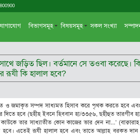
-800900
যোগাযোগ
বিভাগসমূহ
বিষয়সমূহ
সকল সংখ্যা
সম্পা
সম্পাদকীয়
জায়েয-নাজায়েয
গ্রন্থ পর্যালোচনা
আক্বীদা বা বিশ্বাস
ের সাথে জড়িত ছিল। বর্তমানে সে তওবা করেছে। কি
দরসে কুরআন
শিক্ষা ও সংস্কৃতি
ার রূযী কি হালাল হবে?
দরসে হাদীছ
নারী সমাজ
প্রবন্ধ সমুহ
আত্মশুদ্ধি
সাময়িক প্রসঙ্গ
পরকাল
অর্জিত ও জমাকৃত সম্পদ সাধ্যমত হিসাব করে পৃথক করতে হবে এব
সময়ের ভাবনা
নীতি-নৈতিকতা
 করে দিতে হবে (ছহীহ ইবনে হিববান হা/৩৩৫৬, ছহীহুত তারগীব হ
কাউকে তার সাধ্যাতীত কোন কাজের ভার দেন না...’ (বাক্বারা
মহিলা অঙ্গন
তারবিয়াত
রতে হবে। এতেই রূযী হালাল হবে এবং তাতে আল্লাহ বরকত দা
আরও
আরও