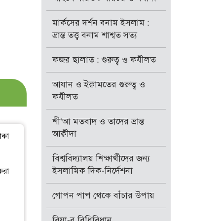
মার্কসের দর্শন বনাম ইসলাম :
ভ্রান্ত তত্ত্ব বনাম শাশ্বত সত্য
ফজর ছালাত : গুরুত্ব ও ফযীলত
আযান ও ইক্বামতের গুরুত্ব ও
ফযীলত
শী‘আ মতবাদ ও তাদের ভ্রান্ত
আক্বীদা
াকা
বিশ্ববিদ্যালয় শিক্ষার্থীদের জন্য
ইসলামিক দিক-নির্দেশনা
করা
গোপন পাপ থেকে বাঁচার উপায়
রিয়া-র বিধিবিধান