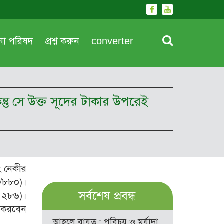
দনা পরিষদ
প্রশ্ন করুন
converter
ন্তু সে উক্ত সূদের টাকার উপরেই
ং নেকীর
া/৮৮০)।
সর্বশেষ প্রবন্ধ
হ ২৮৬)।
ন করবেন
আহলে বায়ত : পরিচয় ও মর্যাদা