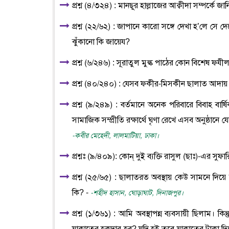
প্রশ্ন (৪/৩২৪) : মানছূর হাল্লাজের আক্বীদা সম্পর্কে 
প্রশ্ন (২২/৬২) : জাপানে কারো সঙ্গে দেখা হ’লে সে
ঝুঁকানো কি জায়েয?
প্রশ্ন (৬/২৪৬) : সূরাতুল মুল্ক পাঠের কোন বিশেষ ফ
প্রশ্ন (৪০/২৪০) : যেসব ফকীর-মিসকীন ছালাত আদায়
প্রশ্ন (৯/২৪৯) : বর্তমানে অনেক পরিবারে বিবাহ বার্
সামাজিক সম্প্রীতি রক্ষার্থে ঘৃণা রেখে এসব অনুষ্ঠান
-কবীর মেহেদী, লালমাটিয়া, ঢাকা।
প্রশ্নঃ (৯/৪০৯): কোন্ দুই ব্যক্তি রাসুল (ছাঃ)-এর 
প্রশ্ন (২৫/৬৫) : ছালাতরত অবস্থায় কেউ সামনে দি
কি? -
-শহীদ হাসান, ঘোড়াঘাট, দিনাজপুর।
প্রশ্ন (১/৩৬১) : আমি অবস্থাপন্ন ব্যবসায়ী ছিলাম। 