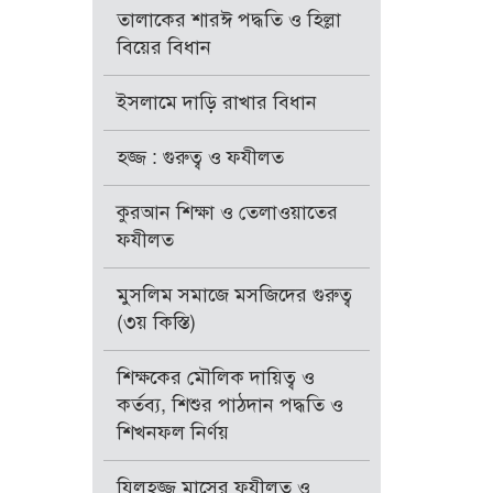
তালাকের শারঈ পদ্ধতি ও হিল্লা
বিয়ের বিধান
ইসলামে দাড়ি রাখার বিধান
হজ্জ : গুরুত্ব ও ফযীলত
কুরআন শিক্ষা ও তেলাওয়াতের
ফযীলত
মুসলিম সমাজে মসজিদের গুরুত্ব
(৩য় কিস্তি)
শিক্ষকের মৌলিক দায়িত্ব ও
কর্তব্য, শিশুর পাঠদান পদ্ধতি ও
শিখনফল নির্ণয়
যিলহজ্জ মাসের ফযীলত ও