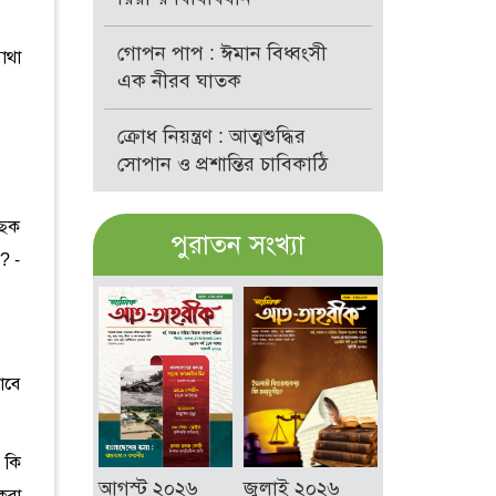
গোপন পাপ : ঈমান বিধ্বংসী
াথা
এক নীরব ঘাতক
ক্রোধ নিয়ন্ত্রণ : আত্মশুদ্ধির
সোপান ও প্রশান্তির চাবিকাঠি
িছক
পুরাতন সংখ্যা
ি? -
াবে
 কি
আগস্ট ২০২৬
জুলাই ২০২৬