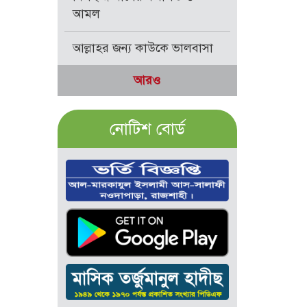
আমল
আল্লাহর জন্য কাউকে ভালবাসা
আরও
নোটিশ বোর্ড