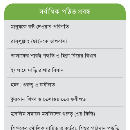
সর্বাধিক পঠিত প্রবন্ধ
মানুষকে কষ্ট দেওয়ার পরিণতি
রাসূলুল্লাহ (ছাঃ)-কে ভালবাসা
তালাকের শারঈ পদ্ধতি ও হিল্লা বিয়ের বিধান
ইসলামে দাড়ি রাখার বিধান
হজ্জ : গুরুত্ব ও ফযীলত
কুরআন শিক্ষা ও তেলাওয়াতের ফযীলত
মুসলিম সমাজে মসজিদের গুরুত্ব (৩য় কিস্তি)
শিক্ষকের মৌলিক দায়িত্ব ও কর্তব্য, শিশুর পাঠদান পদ্ধতি