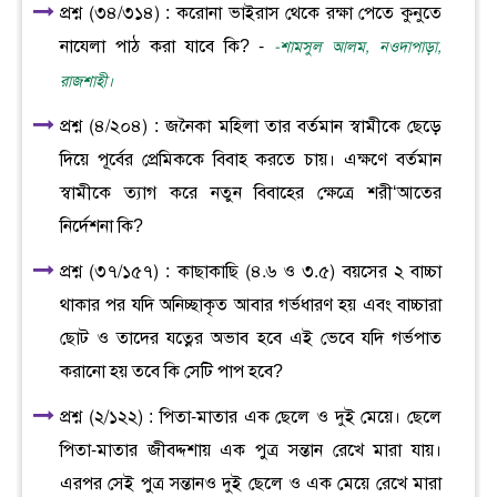
প্রশ্ন (৩৪/৩১৪) : করোনা ভাইরাস থেকে রক্ষা পেতে কুনুতে
নাযেলা পাঠ করা যাবে কি? -
-শামসুল আলম, নওদাপাড়া,
রাজশাহী।
প্রশ্ন (৪/২০৪) : জনৈকা মহিলা তার বর্তমান স্বামীকে ছেড়ে
দিয়ে পূর্বের প্রেমিককে বিবাহ করতে চায়। এক্ষণে বর্তমান
স্বামীকে ত্যাগ করে নতুন বিবাহের ক্ষেত্রে শরী‘আতের
নির্দেশনা কি?
প্রশ্ন (৩৭/১৫৭) : কাছাকাছি (৪.৬ ও ৩.৫) বয়সের ২ বাচ্চা
থাকার পর যদি অনিচ্ছাকৃত আবার গর্ভধারণ হয় এবং বাচ্চারা
ছোট ও তাদের যত্নের অভাব হবে এই ভেবে যদি গর্ভপাত
করানো হয় তবে কি সেটি পাপ হবে?
প্রশ্ন (২/১২২) : পিতা-মাতার এক ছেলে ও দুই মেয়ে। ছেলে
পিতা-মাতার জীবদ্দশায় এক পুত্র সন্তান রেখে মারা যায়।
এরপর সেই পুত্র সন্তানও দুই ছেলে ও এক মেয়ে রেখে মারা