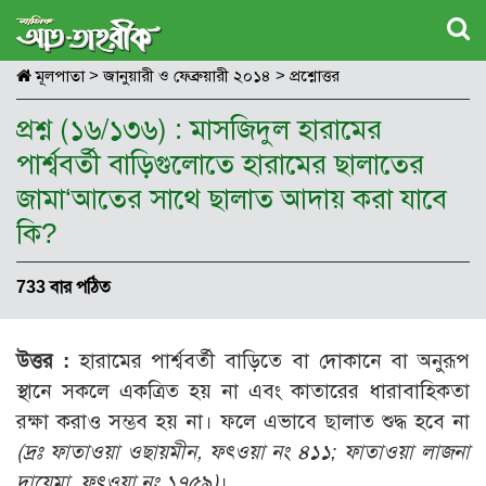
মূলপাতা
>
জানুয়ারী ও ফেব্রুয়ারী ২০১৪
>
প্রশ্নোত্তর
প্রশ্ন (১৬/১৩৬) : মাসজিদুল হারামের
পার্শ্ববর্তী বাড়িগুলোতে হারামের ছালাতের
জামা‘আতের সাথে ছালাত আদায় করা যাবে
কি?
733 বার পঠিত
উত্তর :
হারামের পার্শ্ববর্তী বাড়িতে বা দোকানে বা অনুরূপ
স্থানে সকলে একত্রিত হয় না এবং কাতারের ধারাবাহিকতা
রক্ষা করাও সম্ভব হয় না। ফলে এভাবে ছালাত শুদ্ধ হবে না
(দ্রঃ ফাতাওয়া ওছায়মীন, ফৎওয়া নং ৪১১; ফাতাওয়া লাজনা
দায়েমা, ফৎওয়া নং ১৭৫৯)
।