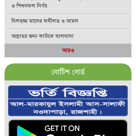
ও শিখনফল নির্ণয়
যিলহজ্জ মাসের ফযীলত ও আমল
আল্লাহর জন্য কাউকে ভালবাসা
আরও
নোটিশ বোর্ড