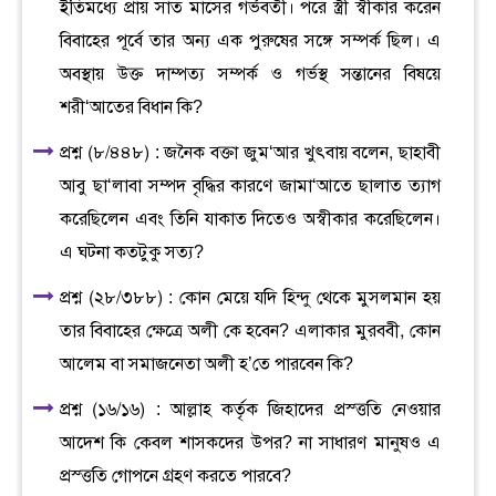
ইতিমধ্যে প্রায় সাত মাসের গর্ভবতী। পরে স্ত্রী স্বীকার করেন
বিবাহের পূর্বে তার অন্য এক পুরুষের সঙ্গে সম্পর্ক ছিল। এ
অবস্থায় উক্ত দাম্পত্য সম্পর্ক ও গর্ভস্থ সন্তানের বিষয়ে
শরী‘আতের বিধান কি?
প্রশ্ন (৮/৪৪৮) : জনৈক বক্তা জুম‘আর খুৎবায় বলেন, ছাহাবী
আবু ছা‘লাবা সম্পদ বৃদ্ধির কারণে জামা‘আতে ছালাত ত্যাগ
করেছিলেন এবং তিনি যাকাত দিতেও অস্বীকার করেছিলেন।
এ ঘটনা কতটুকু সত্য?
প্রশ্ন (২৮/৩৮৮) : কোন মেয়ে যদি হিন্দু থেকে মুসলমান হয়
তার বিবাহের ক্ষেত্রে অলী কে হবেন? এলাকার মুরববী, কোন
আলেম বা সমাজনেতা অলী হ’তে পারবেন কি?
প্রশ্ন (১৬/১৬) : আল্লাহ কর্তৃক জিহাদের প্রস্ত্ততি নেওয়ার
আদেশ কি কেবল শাসকদের উপর? না সাধারণ মানুষও এ
প্রস্ত্ততি গোপনে গ্রহণ করতে পারবে?