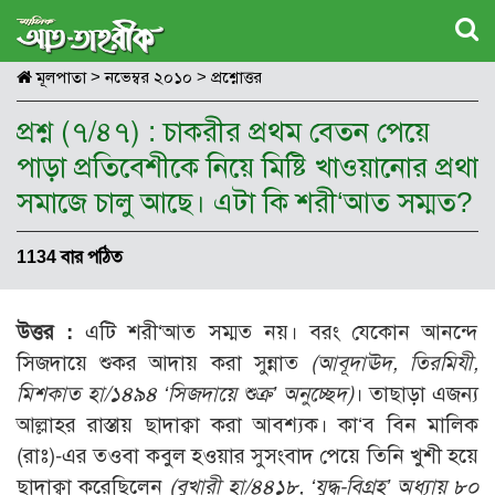
মূলপাতা
>
নভেম্বর ২০১০
>
প্রশ্নোত্তর
প্রশ্ন (৭/৪৭) : চাকরীর প্রথম বেতন পেয়ে
পাড়া প্রতিবেশীকে নিয়ে মিষ্টি খাওয়ানোর প্রথা
সমাজে চালু আছে। এটা কি শরী‘আত সম্মত?
1134 বার পঠিত
উত্তর :
এটি শরী‘আত সম্মত নয়। বরং যেকোন আনন্দে
সিজদায়ে শুকর আদায় করা সুন্নাত
(আবূদাঊদ, তিরমিযী,
মিশকাত হা/১৪৯৪ ‘সিজদায়ে শুক্র’ অনুচ্ছেদ)
। তাছাড়া এজন্য
আল্লাহর রাস্তায় ছাদাক্বা করা আবশ্যক। কা‘ব বিন মালিক
(রাঃ)-এর তওবা কবুল হওয়ার সুসংবাদ পেয়ে তিনি খুশী হয়ে
ছাদাক্বা করেছিলেন
(বুখারী হা/৪৪১৮, ‘যুদ্ধ-বিগ্রহ’ অধ্যায় ৮০