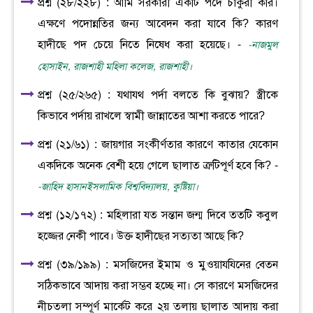
প্রশ্ন (২৮/২২৮) : আমি সরকারী একটি পদে চাকুরী করি।
এক্ষণে পদোন্নতির জন্য আবেদন করা যাবে কি? কারণ
হাদীছে পদ চেয়ে নিতে নিষেধ করা হয়েছে। -
-নাজমুল
হোসাইন, রাজশাহী মহিলা কলেজ, রাজশাহী।
প্রশ্ন (২৫/২৬৫) : যথাযথ পর্দা বলতে কি বুঝায়? স্ত্রীকে
কিভাবে পর্দায় রাখলে স্বামী জান্নাতের আশা করতে পারে?
প্রশ্ন (২১/৬১) : জায়গার সংকীর্ণতার কারণে কাতার যেকোন
একদিকে অনেক বেশী হয়ে গেলে ছালাত ত্রুটিপূর্ণ হবে কি? -
-জাহিদ হাসানইসলামিক বিশ্ববিদ্যালয়, কুষ্টিয়া।
প্রশ্ন (১২/১৭২) : মহিলারা যত সন্তান জন্ম দিবে ততটি কবুল
হজ্জের নেকী পাবে। উক্ত হাদীছের সত্যতা আছে কি?
প্রশ্ন (৩৯/১৯৯) : মসজিদের ইমাম ও মুওয়াযযিনের বেতন
সঠিকভাবে আদায় করা সম্ভব হচ্ছে না। সে কারণে মসজিদের
নীচতলা সম্পূর্ণ মার্কেট করে ২য় তলায় ছালাত আদায় করা