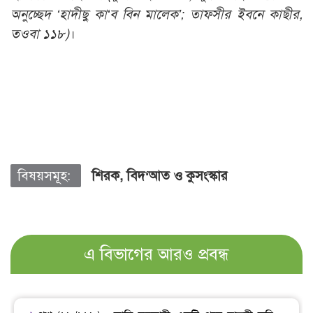
অনুচ্ছেদ ‘হাদীছু কা‘ব বিন মালেক’; তাফসীর ইবনে কাছীর,
তওবা ১১৮)
।
বিষয়সমূহ:
শিরক, বিদ‘আত ও কুসংস্কার
এ বিভাগের আরও প্রবন্ধ