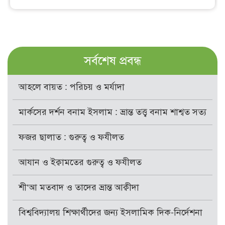
সর্বশেষ প্রবন্ধ
আহলে বায়ত : পরিচয় ও মর্যাদা
মার্কসের দর্শন বনাম ইসলাম : ভ্রান্ত তত্ত্ব বনাম শাশ্বত সত্য
ফজর ছালাত : গুরুত্ব ও ফযীলত
আযান ও ইক্বামতের গুরুত্ব ও ফযীলত
শী‘আ মতবাদ ও তাদের ভ্রান্ত আক্বীদা
বিশ্ববিদ্যালয় শিক্ষার্থীদের জন্য ইসলামিক দিক-নির্দেশনা