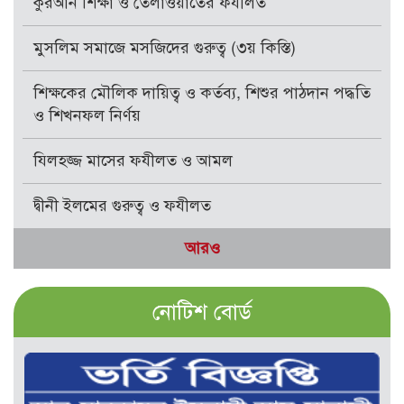
কুরআন শিক্ষা ও তেলাওয়াতের ফযীলত
মুসলিম সমাজে মসজিদের গুরুত্ব (৩য় কিস্তি)
শিক্ষকের মৌলিক দায়িত্ব ও কর্তব্য, শিশুর পাঠদান পদ্ধতি
ও শিখনফল নির্ণয়
যিলহজ্জ মাসের ফযীলত ও আমল
দ্বীনী ইলমের গুরুত্ব ও ফযীলত
আরও
নোটিশ বোর্ড