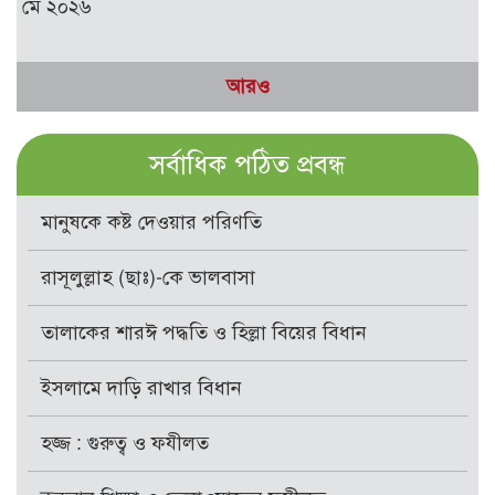
মে ২০২৬
আরও
সর্বাধিক পঠিত প্রবন্ধ
মানুষকে কষ্ট দেওয়ার পরিণতি
রাসূলুল্লাহ (ছাঃ)-কে ভালবাসা
তালাকের শারঈ পদ্ধতি ও হিল্লা বিয়ের বিধান
ইসলামে দাড়ি রাখার বিধান
হজ্জ : গুরুত্ব ও ফযীলত