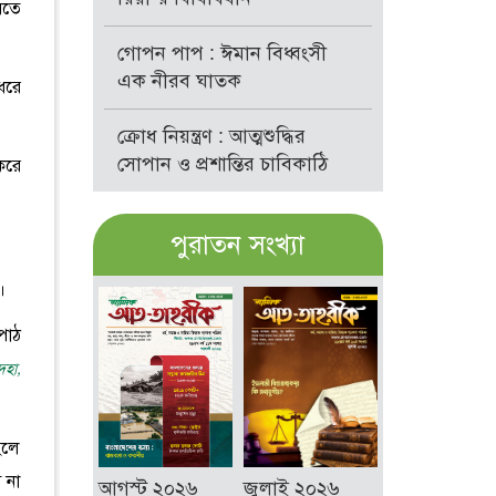
রতে
গোপন পাপ : ঈমান বিধ্বংসী
এক নীরব ঘাতক
ধরে
ক্রোধ নিয়ন্ত্রণ : আত্মশুদ্ধির
সোপান ও প্রশান্তির চাবিকাঠি
করে
পুরাতন সংখ্যা
।
পাঠ
দহা,
হলে
 না
আগস্ট ২০২৬
জুলাই ২০২৬