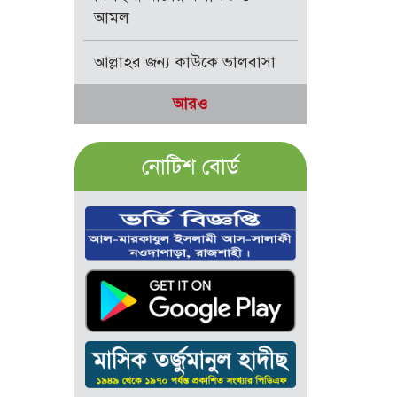
আমল
আল্লাহর জন্য কাউকে ভালবাসা
আরও
নোটিশ বোর্ড