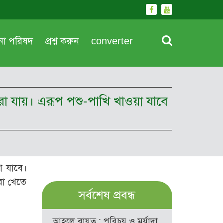
দনা পরিষদ
প্রশ্ন করুন
converter
ারা যায়। এরূপ পশু-পাখি খাওয়া যাবে
য়া যাবে।
রা খেতে
সর্বশেষ প্রবন্ধ
আহলে বায়ত : পরিচয় ও মর্যাদা