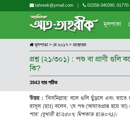
tahreek@ymail.com
|
01558-340390, 01770
মূলপাতা
মূলপাতা
>
মে ২০১৭
>
প্রশ্নোত্তর
প্রশ্ন (২১/৩০১) : পশু বা প্রাণী গ
কি?
3943 বার পঠিত
উত্তর :
‘বিসমিল্লাহ’ বলে গুলি ছুঁড়লে এবং তাতে 
রাসূল (ছাঃ) বলেন, ‘যে পশু (আঘাতপ্রাপ্ত হয়ে ত
পার’
(বুখারী হা/২৫০৭; মিশকাত হা/৪০৭১)
।