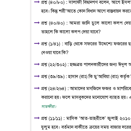
প্রশ্ন (৪০/৮০) : সালাফী বিদ্বানগণ বলেন, আগে ইস
হবে। কিন্তু শরী‘আতে কোন বিধান আগে বাস্তবায়ন কর
প্রশ্ন (৪০/৪০) : আমরা জানি চুলে কালো কলপ দেয়া
তাহলে কি কালো কলপ দেয়া যাবে?
প্রশ্ন (১/৪১) : বাড়ি থেকে সফরের উদ্দেশ্যে ফজরে
নেওয়া যাবে কি?
প্রশ্ন (২২/৩০২) : হজ্জব্রত পালনকারীদের জন্য ঈদু
প্রশ্ন (৩৯/৩৯) : হাসান (রাঃ) কি মু‘আবিয়া (রাঃ) কর
প্রশ্ন (২৪/২৬৪) : আমাদের মসজিদে ফজর ও মাগরিব
করানো হয়। ফলে মাসবূকদের মনোযোগ ব্যাহত হয়। এ
সাতক্ষীরা।
প্রশ্ন (১১/১১) : মাসিক ‘আত-তাহরীকে’ জুলাই ২০১০ 
যুলুম হবে। বর্তমান বাকীতে ক্রয়ের সময় বাজার দরের