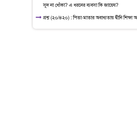
সূদ না ধোঁকা? এ ধরনের ব্যবসা কি জায়েয?
প্রশ্ন (২০/৪২০) : পিতা-মাতার অবাধ্যতায় দ্বীনি শিক্ষা 