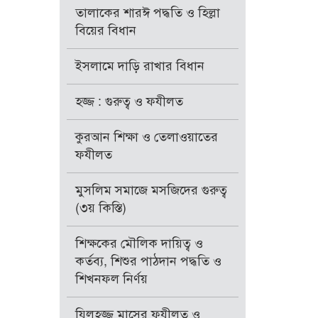
তালাকের শারঈ পদ্ধতি ও হিল্লা
বিয়ের বিধান
ইসলামে দাড়ি রাখার বিধান
হজ্জ : গুরুত্ব ও ফযীলত
কুরআন শিক্ষা ও তেলাওয়াতের
ফযীলত
মুসলিম সমাজে মসজিদের গুরুত্ব
(৩য় কিস্তি)
শিক্ষকের মৌলিক দায়িত্ব ও
কর্তব্য, শিশুর পাঠদান পদ্ধতি ও
শিখনফল নির্ণয়
যিলহজ্জ মাসের ফযীলত ও