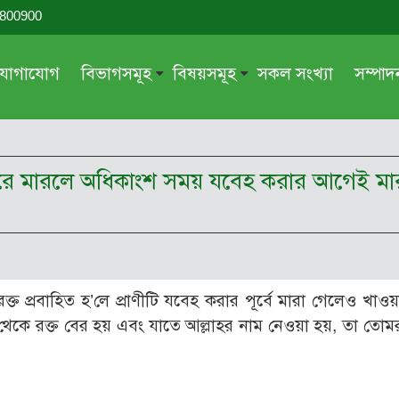
-800900
যোগাযোগ
বিভাগসমূহ
বিষয়সমূহ
সকল সংখ্যা
সম্পা
সম্পাদকীয়
জায়েয-নাজায়েয
গ্রন্থ পর্যালোচনা
আক্বীদা বা বিশ্বাস
ুলি করে মারলে অধিকাংশ সময় যবেহ করার আগেই ম
দরসে কুরআন
শিক্ষা ও সংস্কৃতি
দরসে হাদীছ
নারী সমাজ
প্রবন্ধ সমুহ
আত্মশুদ্ধি
সাময়িক প্রসঙ্গ
পরকাল
রক্ত প্রবাহিত হ’লে প্রাণীটি যবেহ করার পূর্বে মারা গেলেও খাও
সময়ের ভাবনা
নীতি-নৈতিকতা
া) থেকে রক্ত বের হয় এবং যাতে আল্লাহর নাম নেওয়া হয়, তা তোম
মহিলা অঙ্গন
তারবিয়াত
আরও
আরও