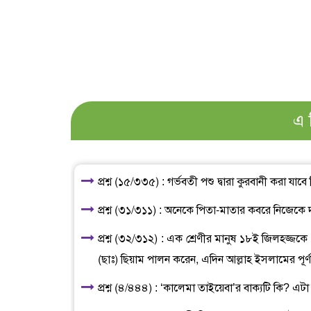
এ 
প্রশ্ন (১৫/৩৩৫) : গর্ভবতী পশু দ্বারা কুরবানী করা যাবে
প্রশ্ন (৩১/৩১১) : অনেকে পিতা-মাতার কবরে নিজে
প্রশ্ন (৩২/৩১২) : এক শ্রেণীর মানুষ ১৮ই জিলহজ্জক
(ছাঃ) ছিয়াম পালন করেন, এদিন আল্লাহ ইসলামের পূর
প্রশ্ন (৪/৪৪৪) : ‘কালেমা তাইয়েবা’র বাক্যটি কি? এ