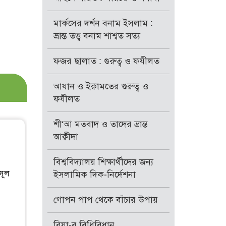
মার্কসের দর্শন বনাম ইসলাম :
ভ্রান্ত তত্ত্ব বনাম শাশ্বত সত্য
ফজর ছালাত : গুরুত্ব ও ফযীলত
আযান ও ইক্বামতের গুরুত্ব ও
ফযীলত
শী‘আ মতবাদ ও তাদের ভ্রান্ত
আক্বীদা
বিশ্ববিদ্যালয় শিক্ষার্থীদের জন্য
সূল
ইসলামিক দিক-নির্দেশনা
গোপন পাপ থেকে বাঁচার উপায়
রিয়া-র বিধিবিধান