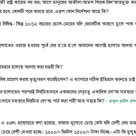
লামী রাষ্ট্র কায়েম নয় বরং আগে মানুষের আক্বীদা-আমল শিরক-বিদ‘আতমুক্ত ক
তে হবে, কোনটি পরে করতে হবে, এরূপ কোন নির্দেশনা আছে কি?
 নিষিদ্ধ। কিন্তু ১০/১২ বছরের ছেলে-মেয়ের যদি জেনেটিক কারণে চুলে পাক 
র ছালাতের ওয়াক্ত হওয়ার পূর্বে বের হ’তে হ’লে আযানের আগেই ছালাত আদায় 
ল আযহার ছালাত আদায় করা যরূরী কি?
্তৃক বিষ প্রয়োগ করায় মৃত্যুবরণ করেছিলেন? এ ব্যাপারে সঠিক ইতিহাস জানতে চাই
ের ছালাতের পরপরই নিয়মিতভাবে একজনের নেতৃত্বে একাধিক দো‘আ সমস্বরে 
ভাবে সমস্বরে নিয়মিত দো‘আ পাঠ করা শরী‘আত সম্মত কি? -
আব্দুল হামীদ বাঁশ
এ ২৬নং প্রশ্নোত্তরে বলা হয়েছে, বাজার মূল্যের চেয়ে কেউ যদি বেশী নেয় তা
 চেয়ে বেশী নেওয়া হচ্ছে। ১২০০/= জিনিস ১৫০০/= টাকা নিচ্ছে। এটা কি যুলুম