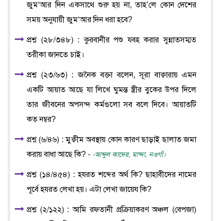
জুম‘আর দিন একসাথে শুরু হয় না, তাহ’লে কোন দেশের
সময় অনুযায়ী জুম‘আর দিন ধরা হবে?
প্রশ্ন (২৮/৩৪৮) : কুরবানীর পশু যবহ করার সুন্নাতসম্মত
তরীকা জানতে চাই।
প্রশ্ন (২৩/৬৩) : জনৈক বক্তা বলেন, সূরা বাক্বারায় এমন
একটি আয়াত আছে যা লিখে ঘুমন্ত স্ত্রীর বুকের উপর দিলে
তার জীবনের অপসন্দ কর্মগুলো সব বলে দিবে। আয়াতটি
কত নম্বর?
প্রশ্ন (৬/৪৬) : মুক্বীম অবস্থায় কোন কারণ ছাড়াই ছালাত জমা
করায় বাধা আছে কি? -
-আব্দুল কাদের, মান্দা, নওগাঁ।
প্রশ্ন (১৪/৪৫৪) : হযরত শব্দের অর্থ কি? ছাহাবীদের নামের
পূর্বে হযরত লেখা হয়। এটা লেখা জায়েয কি?
প্রশ্ন (২/১২২) : আমি রফতানী প্রক্রিয়াকরণ অঞ্চল (বেপজা)