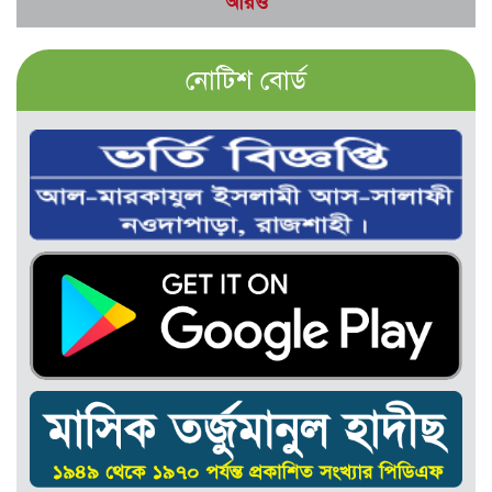
আরও
নোটিশ বোর্ড