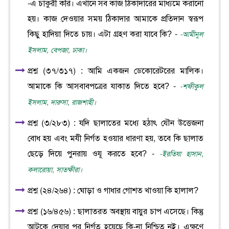
-এ চাকুরী করি। এখানে সব কাজ ঠিকাদারের মাধ্যমে করানো
হয়। কাজ দেওয়ার সময় ঠিকাদার আমাকে প্রতিদান স্বরূপ
কিছু হাদিয়া দিতে চায়। এটা গ্রহণ করা যাবে কি? -
-আমীনুল
ইসলাম, বেপজা, ঢাকা।
প্রশ্ন (৩৭/৩১৭) : আমি একজন ডেকোরেটরের মালিক।
আমাকে কি আসবাবপত্রের যাকাত দিতে হবে? -
-শফীকুল
ইসলাম, দারুসা, রাজশাহী।
প্রশ্ন (৩/২৮৩) : যদি ছালাতের মধ্যে হঠাৎ যৌন উত্তেজনা
বোধ হয় এবং মযী নির্গত হওয়ার ধারণা হয়, তবে কি ছালাত
ছেড়ে দিয়ে পুনরায় ওযূ করতে হবে? -
-ইরতিযা হাসান,
কলারোয়া, সাতক্ষীরা।
প্রশ্ন (২৪/২৬৪) : ঘোড়া ও গাধার গোশত খাওয়া কি হালাল?
প্রশ্ন (১৬/৪৫৬) : ছালাতরত অবস্থায় বায়ুর চাপ এসেছে। কিন্তু
আটকে দেয়ার পর নির্গত হয়েছে কি-না নিশ্চিত নই। এক্ষণে