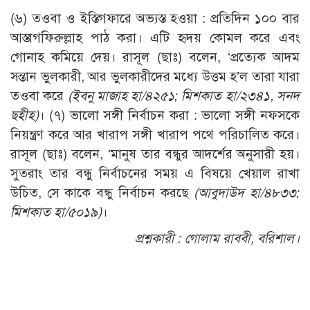
(৬) তওবা ও ইস্তিগফারে অভ্যস্ত হওয়া : প্রতিদিন ১০০ বার
আস্তাগফিরুল্লাহ পাঠ করা। এটি হৃদয় কোমল করে এবং
গোনাহ কমিয়ে দেয়। রাসূল (ছাঃ) বলেন, ‘প্রত্যেক আদম
সন্তান ভুলকারী, আর ভুলকারীদের মধ্যে উত্তম হ’ল তারা যারা
তওবা করে
(ইবনু মাজাহ হা/৪২৫১; মিশকাত হা/২৩৪১, সনদ
ছহীহ)
। (৭) ভালো সঙ্গী নির্বাচন করা : ভালো সঙ্গী নফসকে
নিয়ন্ত্রণ করে আর খারাপ সঙ্গী খারাপ পথে পরিচালিত করে।
রাসূল (ছাঃ) বলেন, ‘মানুষ তার বন্ধুর আদর্শের অনুসারী হয়।
সুতরাং তার বন্ধু নির্বাচনের সময় এ বিষয়ে খেয়াল রাখা
উচিত, সে কাকে বন্ধু নির্বাচন করছে
(আবুদাউদ হা/৪৮৩৩;
মিশকাত হা/৫০১৯)
।
প্রশ্নকারী :
গোলাম রাববী, বরিশাল।