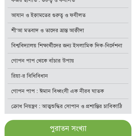
ফজর ছালাত : গুরুত্ব ও ফযীলত
আযান ও ইক্বামতের গুরুত্ব ও ফযীলত
শী‘আ মতবাদ ও তাদের ভ্রান্ত আক্বীদা
বিশ্ববিদ্যালয় শিক্ষার্থীদের জন্য ইসলামিক দিক-নির্দেশনা
গোপন পাপ থেকে বাঁচার উপায়
রিয়া-র বিধিবিধান
গোপন পাপ : ঈমান বিধ্বংসী এক নীরব ঘাতক
ক্রোধ নিয়ন্ত্রণ : আত্মশুদ্ধির সোপান ও প্রশান্তির চাবিকাঠি
পুরাতন সংখ্যা