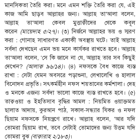
মানসিকতা তৈরি করা। মনে এমন শক্তি তৈরি করা যে, এই
কাজ আমি ছাড়ব আল্লাহর জন্য। আল্লাহ তা‘আলা বলেন,
আল্লাহ তা‘আলা কেবল মুত্তাক্বীদের থেকে কবূল
করেন
(মায়েদাহ ৫/২৭)
। (৩) নির্জনে আল্লাহর ভয় ও স্মরণ
করা : গোনাহ সাধারণত একাকী অবস্থায় ঘটে। তাই আল্লাহ
সর্বদা দেখছেন এমন ভয় মনে কার্যকর রাখতে হবে। আল্লাহ
তা‘আলা বলেন, ‘সে কি জানে না যে, আল্লাহ তার সব কিছুই
দেখেন?
(আলাক্ব ৯৬/১৪)
। (৪) নফসকে বৈধ কাজে ব্যস্ত
রাখা : সেটা যেমন অবসরে পড়াশুনা, লেখালেখি ও হালাল
বিনোদন প্রভৃতি। সৎকর্মহীন নফস শয়তানের কর্মশালা। দেহ
ও মনকে এজন্য সর্বদা ভালো কাজে ব্যস্ত রাখতে হবে। (৫)
তাক্বওয়া ও ইহতিসাব বৃদ্ধির আমল : নিয়মিত ওয়াক্তমত
ছালাত আদায়, কুরআন পাঠ, সকাল-সন্ধ্যার যিকর ও নফল
ছিয়াম নফসকে নিয়ন্ত্রণে রাখে। আল্লাহ বলেন, ‘আর যদি
তোমরা ছিয়াম রাখ, তবে সেটাই তোমাদের জন্য উত্তম যদি
তোমরা বুঝ
(বাক্বারাহ ২/১৮৩)
।