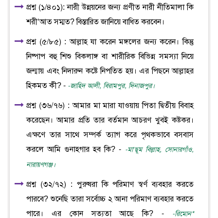
প্রশ্ন (১/৪০১): নারী উন্নয়নের জন্য প্রণীত নারী নীতিমালা কি
শরী‘আত সম্মত? বিস্তারিত জানিয়ে বাধিত করবেন।
প্রশ্ন (৫/৮৫) : আল্লাহ যা করেন মঙ্গলের জন্য করেন। কিন্তু
নিষ্পাপ বহু শিশু বিকলাঙ্গ বা শারীরিক বিভিন্ন সমস্যা নিয়ে
জন্মায় এবং নিদারুন কষ্টে নিপতিত হয়। এর পিছনে আল্লাহর
হিকমত কী? -
-জাহিদ আলী, বিরামপুর, দিনাজপুর।
প্রশ্ন (৩৬/৭৬) : আমার মা মারা যাওয়ায় পিতা দ্বিতীয় বিবাহ
করেছেন। আমার প্রতি তার বর্তমান আচরণ খুবই কষ্টকর।
এক্ষণে তার সাথে সম্পর্ক ত্যাগ করে পৃথকভাবে বসবাস
করলে আমি গুনাহগার হব কি? -
-মা‘ছূম বিল্লাহ, সোনারগাঁও,
নারায়ণগঞ্জ।
প্রশ্ন (৩২/৭২) : পুরুষরা কি পরিমাণ স্বর্ণ ব্যবহার করতে
পারবে? শুনেছি তারা সর্বোচ্চ ২ আনা পরিমাণ ব্যবহার করতে
পারে। এর কোন সত্যতা আছে কি? -
-রিমোন*