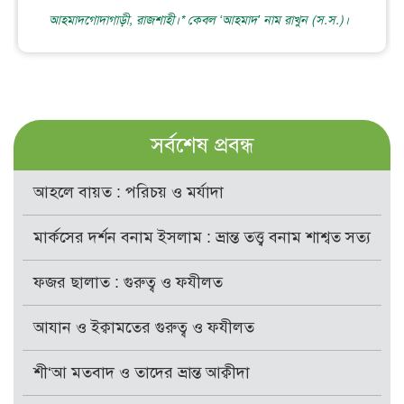
আহমাদগোদাগাড়ী, রাজশাহী।* কেবল ‘আহমাদ’ নাম রাখুন (স.স.)।
সর্বশেষ প্রবন্ধ
আহলে বায়ত : পরিচয় ও মর্যাদা
মার্কসের দর্শন বনাম ইসলাম : ভ্রান্ত তত্ত্ব বনাম শাশ্বত সত্য
ফজর ছালাত : গুরুত্ব ও ফযীলত
আযান ও ইক্বামতের গুরুত্ব ও ফযীলত
শী‘আ মতবাদ ও তাদের ভ্রান্ত আক্বীদা