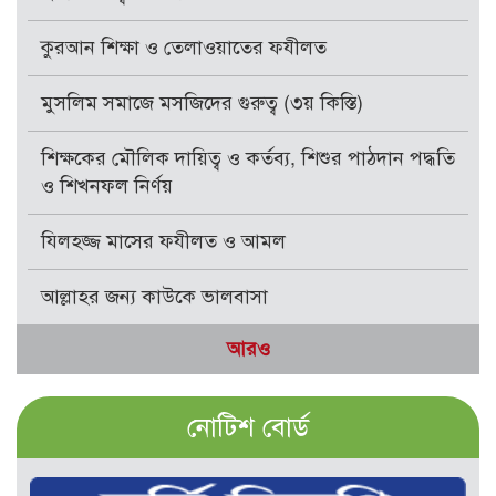
কুরআন শিক্ষা ও তেলাওয়াতের ফযীলত
মুসলিম সমাজে মসজিদের গুরুত্ব (৩য় কিস্তি)
শিক্ষকের মৌলিক দায়িত্ব ও কর্তব্য, শিশুর পাঠদান পদ্ধতি
ও শিখনফল নির্ণয়
যিলহজ্জ মাসের ফযীলত ও আমল
আল্লাহর জন্য কাউকে ভালবাসা
আরও
নোটিশ বোর্ড