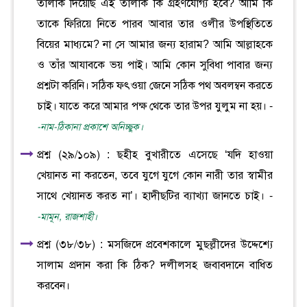
তালাক দিয়েছি এই তালাক কি গ্রহণযোগ্য হবে? আমি কি
তাকে ফিরিয়ে নিতে পারব আবার তার ওলীর উপস্থিতিতে
বিয়ের মাধ্যমে? না সে আমার জন্য হারাম? আমি আল্লাহকে
ও তাঁর আযাবকে ভয় পাই। আমি কোন সুবিধা পাবার জন্য
প্রশ্নটা করিনি। সঠিক ফৎওয়া জেনে সঠিক পথ অবলম্বন করতে
চাই। যাতে করে আমার পক্ষ থেকে তার উপর যুলুম না হয়। -
-নাম-ঠিকানা প্রকাশে অনিচ্ছুক।
প্রশ্ন (২৯/১০৯) : ছহীহ বুখারীতে এসেছে ‘যদি হাওয়া
খেয়ানত না করতেন, তবে যুগে যুগে কোন নারী তার স্বামীর
সাথে খেয়ানত করত না’। হাদীছটির ব্যাখ্যা জানতে চাই। -
-মামূন, রাজশাহী।
প্রশ্ন (৩৮/৩৮) : মসজিদে প্রবেশকালে মুছল্লীদের উদ্দেশ্যে
সালাম প্রদান করা কি ঠিক? দলীলসহ জবাবদানে বাধিত
করবেন।