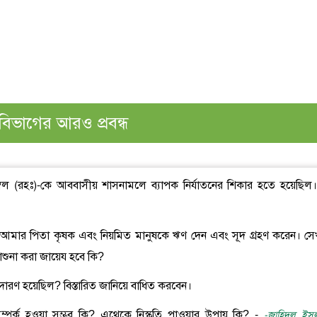
বিভাগের আরও প্রবন্ধ
ম্বল (রহঃ)-কে আববাসীয় শাসনামলে ব্যাপক নির্যাতনের শিকার হতে হয়েছিল
ত। আমার পিতা কৃষক এবং নিয়মিত মানুষকে ঋণ দেন এবং সূদ গ্রহণ করেন। সে
াশুনা করা জায়েয হবে কি?
িদারণ হয়েছিল? বিস্তারিত জানিয়ে বাধিত করবেন।
সম্পর্ক হওয়া সম্ভব কি? এথেকে নিস্কৃতি পাওয়ার উপায় কি? -
-জাহিদুল ইসল