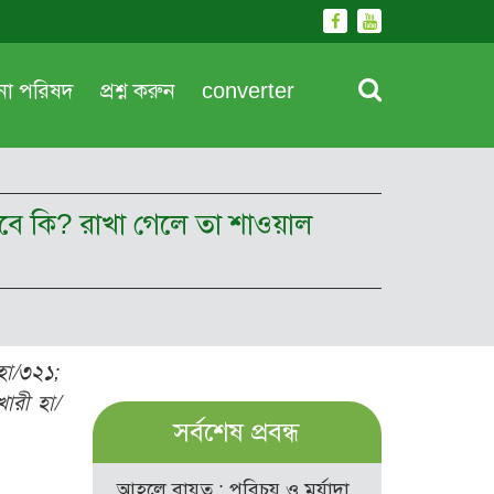
দনা পরিষদ
প্রশ্ন করুন
converter
 হবে কি? রাখা গেলে তা শাওয়াল
 হা/৩২১;
খারী হা/
সর্বশেষ প্রবন্ধ
আহলে বায়ত : পরিচয় ও মর্যাদা