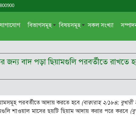
-800900
যোগাযোগ
বিভাগসমূহ
বিষয়সমূহ
সকল সংখ্যা
সম্পা
সম্পাদকীয়
জায়েয-নাজায়েয
গ্রন্থ পর্যালোচনা
আক্বীদা বা বিশ্বাস
িকের জন্য বাদ পড়া ছিয়ামগুলি পরবর্তীতে রাখতে
দরসে কুরআন
শিক্ষা ও সংস্কৃতি
দরসে হাদীছ
নারী সমাজ
প্রবন্ধ সমুহ
আত্মশুদ্ধি
সাময়িক প্রসঙ্গ
পরকাল
ছিয়ামসমূহ পরবর্তীতে আদায় করতে হবে
(বাক্বারাহ ২/১৮৪; বুখারী
সময়ের ভাবনা
নীতি-নৈতিকতা
ামগুলি শাওয়াল মাসের ছয়টি ছিয়াম আদায় করার পরে করবে
(বু
মহিলা অঙ্গন
তারবিয়াত
আরও
আরও