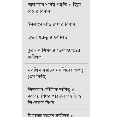
তালাকের শারঈ পদ্ধতি ও হিল্লা
বিয়ের বিধান
ইসলামে দাড়ি রাখার বিধান
হজ্জ : গুরুত্ব ও ফযীলত
কুরআন শিক্ষা ও তেলাওয়াতের
ফযীলত
মুসলিম সমাজে মসজিদের গুরুত্ব
(৩য় কিস্তি)
শিক্ষকের মৌলিক দায়িত্ব ও
কর্তব্য, শিশুর পাঠদান পদ্ধতি ও
শিখনফল নির্ণয়
যিলহজ্জ মাসের ফযীলত ও