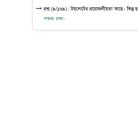
প্রশ্ন (৯/১৬৯) : টয়লেটের প্রয়োজনীয়তা আছে। কিন্তু
সাভার, ঢাকা।