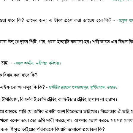
কা দেওয়া যাবে কি? তাদের জন্য এ টাকা গ্রহণ করা জায়েয হবে কি? -
-আবুল বা
ীদেরকে উন্মুক্ত স্থানে পিটি, গান, গযল ইত্যাদি করানো হয়। শরী‘আতে এর বিধান ক
ে চাই। -
-রূহুল আমীন, নবীগঞ্জ, হবিগঞ্জ।
কে বিবাহ করা যাবে কি?
াল-যঈফ দো‘আ সমূহ কি কি? -
মশীউর রহমান গঙ্গারামপুর, মুর্শিদাবাদ, ভারত।
ইথিরিয়াম, বিএনবি ইত্যাদি ট্রেডিং বা ফিউচার ট্রেডিং হালাল না হারাম।
 গিয়ে জানতে পারি যে, জমির একটা অংশ বিক্রেতার ভাইয়ের। বিক্রেতার ঐ ভাই ম
 কখনো বলেন তারা তো জমি দাবী করছে না। আপনার ভোগ করতে সমস্যা কোথ
জন্য ঐ মৃত ভাইয়ের পরিবারকে বিষয়টা জানানো প্রয়োজন কি?