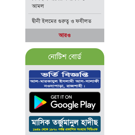
আমল
দ্বীনী ইলমের গুরুত্ব ও ফযীলত
আরও
নোটিশ বোর্ড