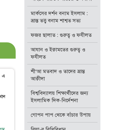
মার্কসের দর্শন বনাম ইসলাম :
ভ্রান্ত তত্ত্ব বনাম শাশ্বত সত্য
ফজর ছালাত : গুরুত্ব ও ফযীলত
আযান ও ইক্বামতের গুরুত্ব ও
ফযীলত
শী‘আ মতবাদ ও তাদের ভ্রান্ত
। এ
আক্বীদা
বিশ্ববিদ্যালয় শিক্ষার্থীদের জন্য
খান
ইসলামিক দিক-নির্দেশনা
গোপন পাপ থেকে বাঁচার উপায়
রিয়া-র বিধিবিধান
াম,