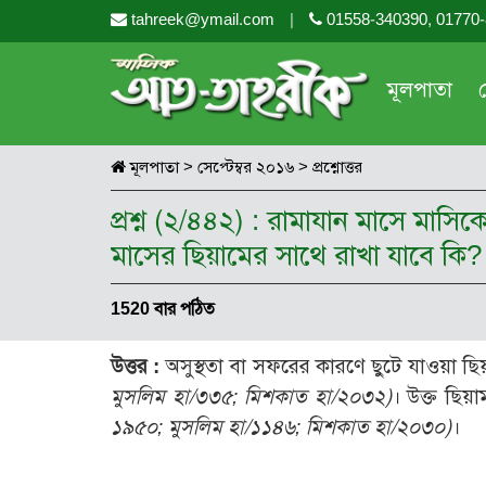
tahreek@ymail.com
|
01558-340390, 01770
মূলপাতা
মূলপাতা
>
সেপ্টেম্বর ২০১৬
>
প্রশ্নোত্তর
প্রশ্ন (২/৪৪২) : রামাযান মাসে মাস
মাসের ছিয়ামের সাথে রাখা যাবে কি?
1520 বার পঠিত
উত্তর :
অসুস্থতা বা সফরের কারণে ছুটে যাওয়া 
মুসলিম হা/৩৩৫; মিশকাত হা/২০৩২)
। উক্ত ছিয়
১৯৫০; মুসলিম হা/১১৪৬; মিশকাত হা/২০৩০)
।