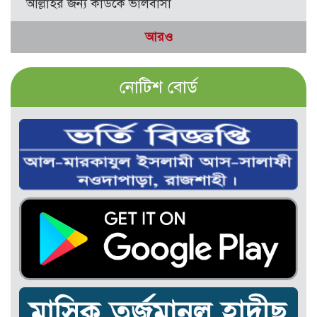
আল্লাহর জন্য কাউকে ভালবাসা
আরও
নোটিশ বোর্ড