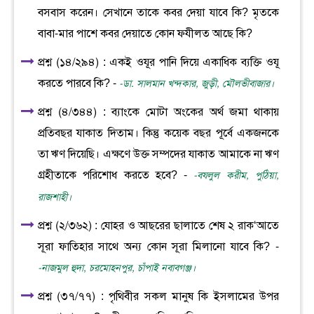
বসবাস করেন। সেখানে তাকে কবর দেয়া যাবে কি? মৃতকে
বাবা-মার পাশে কবর দেয়াতে কোন ফযীলত আছে কি?
প্রশ্ন (১৪/২৯৪) : একই ওযূর পানি দিয়ে একাধিক ব্যক্তি ওযূ
করতে পারবে কি? -
-ডা. সালমান খন্দকার, জুড়ী, মৌলভীবাজার।
প্রশ্ন (৪/৩৪৪) : ব্যাংকে মোটা অংকের অর্থ জমা থাকায়
প্রতিবছর যাকাত দিতাম। কিন্তু কয়েক বছর পূর্বে একজনকে
তা ঋণ দিয়েছি। এক্ষণে উক্ত সম্পদের যাকাত আমাকে না ঋণ
গ্রহীতাকে পরিশোধ করতে হবে? -
-বযলুল করীম, পুঠিয়া,
রাজশাহী।
প্রশ্ন (২/৩৬২) : যোহর ও আছরের ছালাতে শেষ ২ রাক‘আতে
সূরা ফাতিহার সাথে অন্য কোন সূরা মিলানো যাবে কি? -
-নাজমুল হুদা, চরমোহনপুর, চাঁপাই নবাবগঞ্জ।
প্রশ্ন (৩৭/৭৭) : পৃথিবীর সকল মানুষ কি ইসলামের উপর