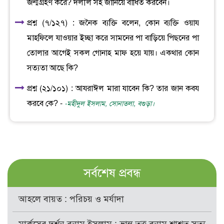
জন্মগ্রহণ করে? দলীল সহ জানিয়ে বাধিত করবেন।
প্রশ্ন (৭/১২৭) : জনৈক ব্যক্তি বলেন, কোন ব্যক্তি ওয়ায
মাহফিলে যাওয়ার ইচ্ছা করে সামনের পা বাড়িয়ে পিছনের পা
তোলার আগেই সকল গোনাহ মাফ হয়ে যায়। একথার কোন
সত্যতা আছে কি?
প্রশ্ন (২১/১০১) : আযরাঈল মারা যাবেন কি? তার জান কবয
করবে কে? -
-মহীদুল ইসলাম, সোনাতলা, বগুড়া।
সর্বশেষ প্রবন্ধ
আহলে বায়ত : পরিচয় ও মর্যাদা