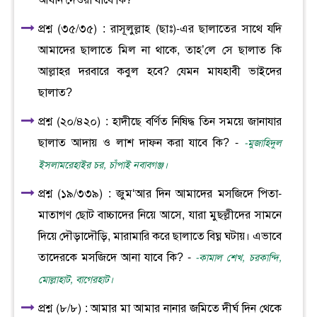
আযান দেওয়া যাবে কি?
প্রশ্ন (৩৫/৩৫) : রাসূলুল্লাহ (ছাঃ)-এর ছালাতের সাথে যদি
আমাদের ছালাতে মিল না থাকে, তাহ’লে সে ছালাত কি
আল্লাহর দরবারে কবুল হবে? যেমন মাযহাবী ভাইদের
ছালাত?
প্রশ্ন (২০/৪২০) : হাদীছে বর্ণিত নিষিদ্ধ তিন সময়ে জানাযার
ছালাত আদায় ও লাশ দাফন করা যাবে কি? -
-মুজাহিদুল
ইসলামরেহাইর চর, চাঁপাই নবাবগঞ্জ।
প্রশ্ন (১৯/৩৩৯) : জুম‘আর দিন আমাদের মসজিদে পিতা-
মাতাগণ ছোট বাচ্চাদের নিয়ে আসে, যারা মুছল্লীদের সামনে
দিয়ে দৌড়াদৌড়ি, মারামারি করে ছালাতে বিঘ্ন ঘটায়। এভাবে
তাদেরকে মসজিদে আনা যাবে কি? -
-কামাল শেখ, চরকান্দি,
মোল্লাহাট, বাগেরহাট।
প্রশ্ন (৮/৮) : আমার মা আমার নানার জমিতে দীর্ঘ দিন থেকে