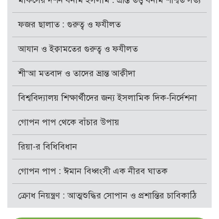
মার্কসের দর্শন বনাম ইসলাম : ভ্রান্ত তত্ত্ব বনাম শাশ্বত সত্য
ফজর ছালাত : গুরুত্ব ও ফযীলত
আযান ও ইক্বামতের গুরুত্ব ও ফযীলত
শী‘আ মতবাদ ও তাদের ভ্রান্ত আক্বীদা
বিশ্ববিদ্যালয় শিক্ষার্থীদের জন্য ইসলামিক দিক-নির্দেশনা
গোপন পাপ থেকে বাঁচার উপায়
রিয়া-র বিধিবিধান
গোপন পাপ : ঈমান বিধ্বংসী এক নীরব ঘাতক
ক্রোধ নিয়ন্ত্রণ : আত্মশুদ্ধির সোপান ও প্রশান্তির চাবিকাঠি