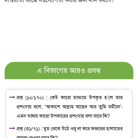
দাওয়াতী কাজে সহযোগিতা করার জন্য দান করবে।
এ বিভাগের আরও প্রবন্ধ
প্রশ্ন (১০/১৭০) : কেউ কারো মাধ্যমে উপকৃত হ’লে তার
প্রশংসায় বলে, ‘আকাশে আল্লাহ আছেন আর তুমি যমীনে’-
এমন ভাষায় কারো উপকারের প্রশংসায় বলা যাবে কি?
প্রশ্ন (৩১/৭১) : ঘুম থেকে উঠে ওযূ না করে ফজরের ছালাতের