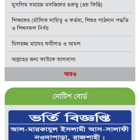
মুসলিম সমাজে মসজিদের গুরুত্ব (৩য় কিস্তি)
শিক্ষকের মৌলিক দায়িত্ব ও কর্তব্য, শিশুর পাঠদান পদ্ধতি
ও শিখনফল নির্ণয়
যিলহজ্জ মাসের ফযীলত ও আমল
আল্লাহর জন্য কাউকে ভালবাসা
আরও
নোটিশ বোর্ড