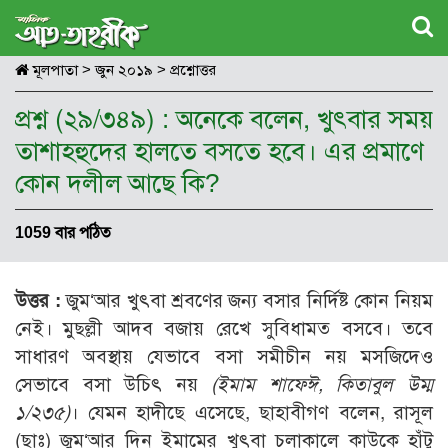
মূলপাতা
>
জুন ২০১৯
>
প্রশ্নোত্তর
প্রশ্ন (২৯/৩৪৯) : অনেকে বলেন, খুৎবার সময়
তাশাহহুদের হালতে বসতে হবে। এর প্রমাণে
কোন দলীল আছে কি?
1059 বার পঠিত
উত্তর :
জুম‘আর খুৎবা শ্রবণের জন্য বসার নির্দিষ্ট কোন নিয়ম
নেই। মুছল্লী আদব বজায় রেখে সুবিধামত বসবে। তবে
সাধারণ অবস্থায় যেভাবে বসা সমীচীন নয় মসজিদেও
সেভাবে বসা উচিৎ নয়
(ইমাম শাফেঈ, কিতাবুল উম্ম
১/২৩৫)
। যেমন হাদীছে এসেছে, ছাহাবীগণ বলেন, রাসূল
(ছাঃ) জুম‘আর দিন ইমামের খুৎবা চলাকালে কাউকে হাঁটু