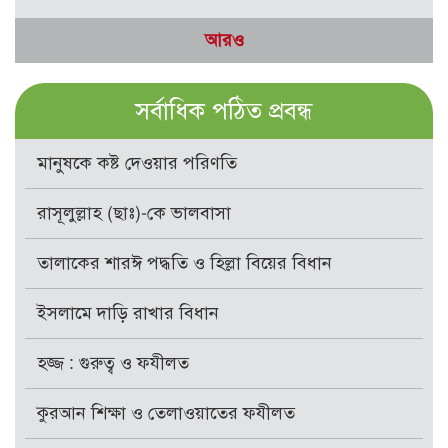
আরও
সর্বাধিক পঠিত প্রবন্ধ
মানুষকে কষ্ট দেওয়ার পরিণতি
রাসূলুল্লাহ (ছাঃ)-কে ভালবাসা
তালাকের শারঈ পদ্ধতি ও হিল্লা বিয়ের বিধান
ইসলামে দাড়ি রাখার বিধান
হজ্জ : গুরুত্ব ও ফযীলত
কুরআন শিক্ষা ও তেলাওয়াতের ফযীলত