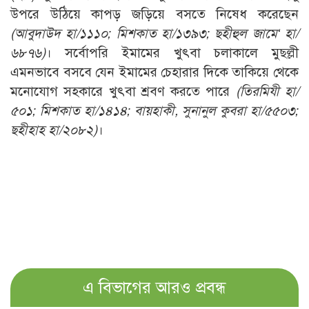
উপরে উঠিয়ে কাপড় জড়িয়ে বসতে নিষেধ করেছেন
(আবুদাউদ হা/১১১০; মিশকাত হা/১৩৯৩; ছহীহুল জামে‘ হা/
৬৮৭৬)
। সর্বোপরি ইমামের খুৎবা চলাকালে মুছল্লী
এমনভাবে বসবে যেন ইমামের চেহারার দিকে তাকিয়ে থেকে
মনোযোগ সহকারে খুৎবা শ্রবণ করতে পারে
(তিরমিযী হা/
৫০১; মিশকাত হা/১৪১৪; বায়হাকী, সুনানুল কুবরা হা/৫৫০৩;
ছহীহাহ হা/২০৮২)
।
এ বিভাগের আরও প্রবন্ধ