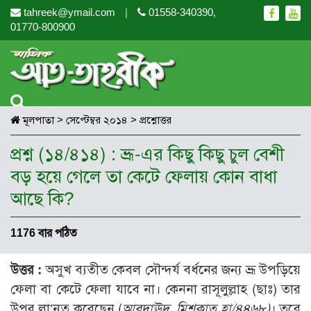
tahreek@ymail.com
|
01558-340390,
01770-800900
মূলপাতা
>
সেপ্টেম্বর ২০১৪
>
প্রশ্নোত্তর
মূলপাতা
যোগাযোগ
বিভাগসমূহ
প্রশ্ন (১৪/৪১৪) : ভ্রূ-এর কিছু কিছু চুল বেশী
বড় হয়ে গেলে তা কেটে ফেলায় কোন বাধা
সম্পাদকীয়
বিষয়সমূহ
সকল সংখ্যা
সম্পাদনা পরিষদ
আছে কি?
গ্রন্থ পর্যালোচনা
জায়েয-নাজায়েয
প্রশ্ন করুন
converter
দরসে কুরআন
আক্বীদা বা বিশ্বাস
1176 বার পঠিত
দরসে হাদীছ
শিক্ষা ও সংস্কৃতি
উত্তর :
অসুখ ব্যতীত কেবল সৌন্দর্য বর্ধনের জন্য ভ্রূ উপড়িয়ে
প্রবন্ধ সমুহ
নারী সমাজ
ফেলা বা কেটে ফেলা যাবে না। কেননা রাসূলুল্লাহ (ছাঃ) তার
সাময়িক প্রসঙ্গ
উপর লা‘নত করেছেন (
আবুদাঊদ, মিশকাত হা/৪৪৬৮)
। তবে
আত্মশুদ্ধি