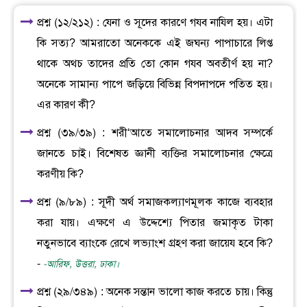
প্রশ্ন (১২/২১২) : যেনা ও সূদের কারণে গযব নাযিল হয়। এটা
কি সত্য? আমরাতো অনেককে এই জঘন্য পাপাচারে লিপ্ত
থাকে অথচ তাদের প্রতি তো কোন গযব অবতীর্ণ হয় না?
অনেকে সামান্য পাপে জড়িয়ে বিভিন্ন বিপদাপদে পতিত হয়।
এর কারণ কী?
প্রশ্ন (৩৯/৩৯) : শরী‘আতে সমালোচনার আদব সম্পর্কে
জানতে চাই। বিশেষত জ্ঞানী ব্যক্তির সমালোচনার ক্ষেত্রে
করণীয় কি?
প্রশ্ন (৯/৮৯) : সূদী অর্থ সমাজকল্যাণমূলক কাজে ব্যবহার
করা যায়। এক্ষণে এ উদ্দেশ্যে পিতার জমাকৃত টাকা
নতুনভাবে ব্যাংকে রেখে লভ্যাংশ গ্রহণ করা জায়েয হবে কি?
-
-আরিফ, উত্তরা, ঢাকা।
প্রশ্ন (২৯/৩৪৯) : অনেক সন্তান ভালো কাজ করতে চায়। কিন্তু