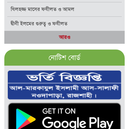
যিলহজ্জ মাসের ফযীলত ও আমল
দ্বীনী ইলমের গুরুত্ব ও ফযীলত
আরও
নোটিশ বোর্ড