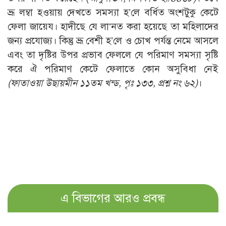
ভ্রূ লম্বা হওয়ায় দেখতে সমস্যা হ’লে বর্ধিত অংশটুকু কেটে
সময়ের ভাবনা
পরকাল
ফেলা জায়েয। হাদীছে যে লা‘নত করা হয়েছে তা মহিলাদের
মহিলা অঙ্গন
নীতি-নৈতিকতা
জন্য প্রযোজ্য। কিন্তু ভ্রূ বেশী হ’লে ও চোখ পর্যন্ত নেমে আসলে
আরও
এবং তা দৃষ্টির উপর প্রভাব ফেললে যে পরিমাণ সমস্যা সৃষ্টি
তারবিয়াত
করে ঐ পরিমাণ কেটে ফেলাতে কোন অসুবিধা নেই
আরও
(ফাতাওয়া উছায়মীন ১১তম খন্ড, পৃঃ ১৩৩, প্রশ্ন নং ৬২)
।
এ বিভাগের আরও প্রবন্ধ