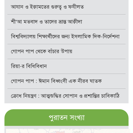
আযান ও ইক্বামতের গুরুত্ব ও ফযীলত
শী‘আ মতবাদ ও তাদের ভ্রান্ত আক্বীদা
বিশ্ববিদ্যালয় শিক্ষার্থীদের জন্য ইসলামিক দিক-নির্দেশনা
গোপন পাপ থেকে বাঁচার উপায়
রিয়া-র বিধিবিধান
গোপন পাপ : ঈমান বিধ্বংসী এক নীরব ঘাতক
ক্রোধ নিয়ন্ত্রণ : আত্মশুদ্ধির সোপান ও প্রশান্তির চাবিকাঠি
পুরাতন সংখ্যা