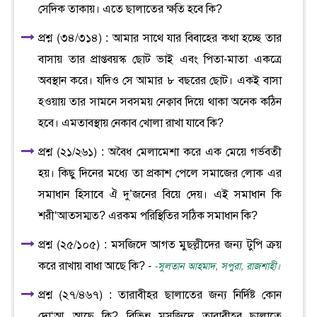
সেদিক তাকায়। এতে ছালাতের ক্ষতি হবে কি?
প্রশ্ন (৩৪/৩১৪) : আমার সাথে যার বিবাহের কথা হচ্ছে তার
বাসায় তার প্রাপ্তবয়স্ক ছোট ভাই এবং পিতা-মাতা একত্রে
অবস্থান করে। যদিও সে আমার ৮ বছরের ছোট। একই বাসা
হওয়ায় তার সামনে সবসময় নেক্বাব দিয়ে থাকা অনেক কঠিন
হবে। এমতাবস্থায় নেকাব খোলা রাখা যাবে কি?
প্রশ্ন (২১/২৬১) : অবৈধ মেলামেশা করে এক মেয়ে গর্ভবতী
হয়। কিছু দিনের মধ্যে তা প্রকাশ পেলে সমাজের লোক এর
সমাধান হিসাবে ঐ দু’জনের বিয়ে দেয়। এই সমাধান কি
শরী‘আতসম্মত? এরকম পরিস্থিতির সঠিক সমাধান কি?
প্রশ্ন (২৫/১০৫) : মসজিদে আগত মুছল্লীদের জন্য টুপি ক্রয়
করে রাখায় বাধা আছে কি? -
-সুলতান আহমাদ, সপুরা, রাজশাহী।
প্রশ্ন (২৭/৪৬৭) : তারাবীহর ছালাতের জন্য নির্দিষ্ট কোন
দো‘আ আছে কি? বিভিন্ন মসজিদে তারাবীহর ছালাতে