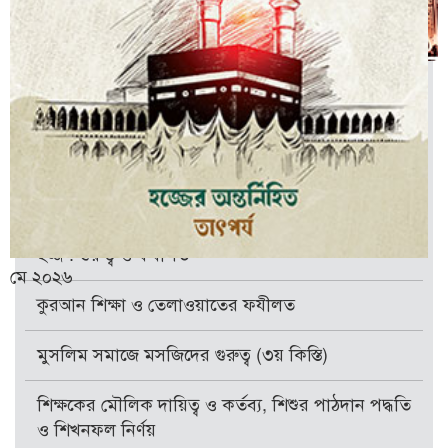
সর্বাধিক পঠিত প্রবন্ধ
মানুষকে কষ্ট দেওয়ার পরিণতি
জুন ২০২৬
রাসূলুল্লাহ (ছাঃ)-কে ভালবাসা
তালাকের শারঈ পদ্ধতি ও হিল্লা বিয়ের বিধান
ইসলামে দাড়ি রাখার বিধান
হজ্জ : গুরুত্ব ও ফযীলত
মে ২০২৬
কুরআন শিক্ষা ও তেলাওয়াতের ফযীলত
মুসলিম সমাজে মসজিদের গুরুত্ব (৩য় কিস্তি)
শিক্ষকের মৌলিক দায়িত্ব ও কর্তব্য, শিশুর পাঠদান পদ্ধতি
ও শিখনফল নির্ণয়