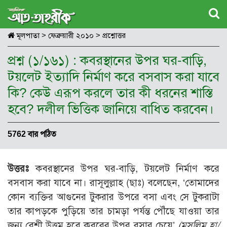
মূলপাতা
>
ফেব্রুয়ারী ২০১০
>
প্রশ্নোত্তর
প্রশ্ন (১/১৬১) : কবরস্থানের উপর ঘর-বাড়ি,
টয়লেট ইত্যাদি নির্মাণ করে বসবাস করা যাবে
কি? কেউ এরূপ করলে তার কী ধরনের শাস্তি
হবে? দলীল ভিত্তিক জানিয়ে বাধিত করবেন।
5762 বার পঠিত
উত্তরঃ
কবরস্থানের উপর ঘর-বাড়ি, টয়লেট নির্মাণ করে
বসবাস করা যাবে না। রাসূলুল্লাহ (ছাঃ) বলেছেন, ‘তোমাদের
কোন ব্যক্তির আগুনের টুকরার উপরে বসা এবং সে টুকরাটা
তার কাপড়কে পুড়িয়ে তার চামড়া পর্যন্ত পৌঁছে যাওয়া তার
জন্য বেশী উত্তম হবে কবরের উপর বসার চেয়ে’
(
মুসলিম হা/