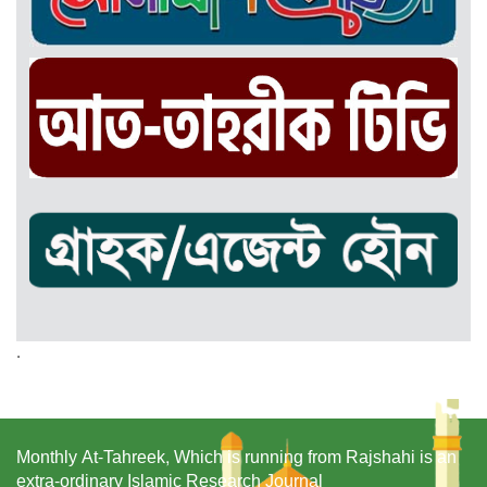
.
Monthly At-Tahreek, Which is running from Rajshahi is an
extra-ordinary Islamic Research Journal