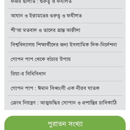
ফজর ছালাত : গুরুত্ব ও ফযীলত
আযান ও ইক্বামতের গুরুত্ব ও ফযীলত
শী‘আ মতবাদ ও তাদের ভ্রান্ত আক্বীদা
বিশ্ববিদ্যালয় শিক্ষার্থীদের জন্য ইসলামিক দিক-নির্দেশনা
গোপন পাপ থেকে বাঁচার উপায়
রিয়া-র বিধিবিধান
গোপন পাপ : ঈমান বিধ্বংসী এক নীরব ঘাতক
ক্রোধ নিয়ন্ত্রণ : আত্মশুদ্ধির সোপান ও প্রশান্তির চাবিকাঠি
পুরাতন সংখ্যা