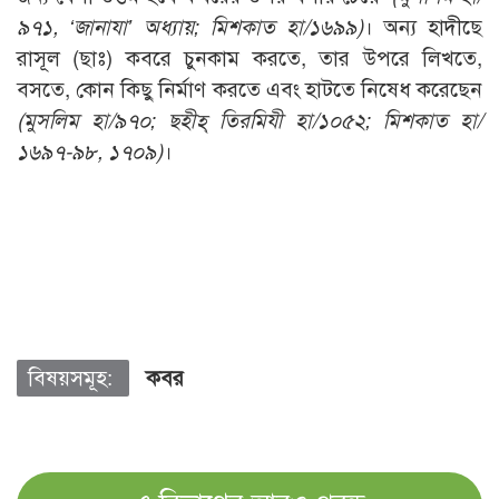
৯৭১, ‘
জানাযা’
অধ্যায়;
মিশকাত হা/১৬৯৯)
। অন্য হাদীছে
রাসূল (ছাঃ) কবরে চুনকাম করতে, তার উপরে লিখতে,
বসতে, কোন কিছু নির্মাণ করতে এবং হাটতে নিষেধ করেছেন
(
মুসলিম হা/৯৭০;
ছহীহ্ তিরমিযী হা/১০৫২;
মিশকাত হা/
১৬৯৭-৯৮,
১৭০৯)
।
বিষয়সমূহ:
কবর