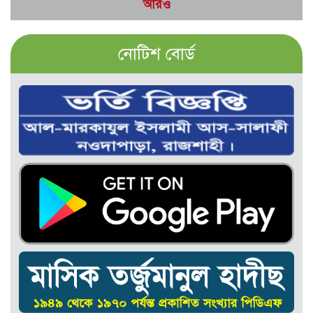
আরও
নোটিশ বোর্ড