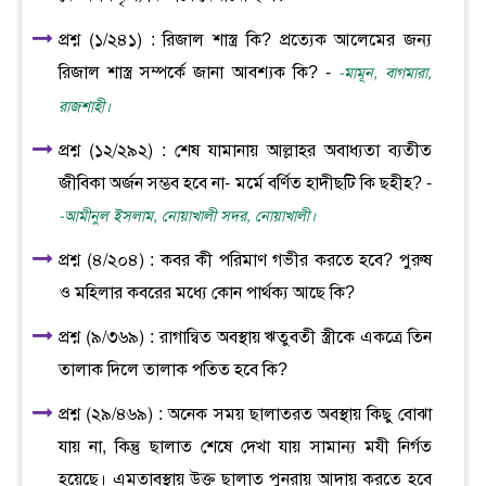
প্রশ্ন (১/২৪১) : রিজাল শাস্ত্র কি? প্রত্যেক আলেমের জন্য
রিজাল শাস্ত্র সম্পর্কে জানা আবশ্যক কি? -
-মামূন, বাগমারা,
রাজশাহী।
প্রশ্ন (১২/২৯২) : শেষ যামানায় আল্লাহর অবাধ্যতা ব্যতীত
জীবিকা অর্জন সম্ভব হবে না- মর্মে বর্ণিত হাদীছটি কি ছহীহ? -
-আমীনুল ইসলাম, নোয়াখালী সদর, নোয়াখালী।
প্রশ্ন (৪/২০৪) : কবর কী পরিমাণ গভীর করতে হবে? পুরুষ
ও মহিলার কবরের মধ্যে কোন পার্থক্য আছে কি?
প্রশ্ন (৯/৩৬৯) : রাগান্বিত অবস্থায় ঋতুবতী স্ত্রীকে একত্রে তিন
তালাক দিলে তালাক পতিত হবে কি?
প্রশ্ন (২৯/৪৬৯) : অনেক সময় ছালাতরত অবস্থায় কিছু বোঝা
যায় না, কিন্তু ছালাত শেষে দেখা যায় সামান্য মযী নির্গত
হয়েছে। এমতাবস্থায় উক্ত ছালাত পুনরায় আদায় করতে হবে