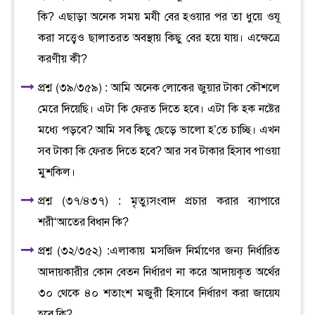
কি? এছাড়া অনেক সময় মযী বের হওয়ার পর তা ধুয়ে ওযূ
করা সত্ত্বেও ছালাতরত অবস্থায় কিছু বের হয়ে যায়। এক্ষেত্রে
করণীয় কী?
প্রশ্ন (৩৯/৩৫৯) : আমি অনেক লোকের জুয়ার টাকা কৌশলে
মেরে দিয়েছি। এটা কি ফেরত দিতে হবে। এটা কি হক নষ্টের
মধ্যে পড়বে? আমি সব কিছু ছেড়ে ভালো হ’তে চাচ্ছি। এখন
সব টাকা কি ফেরত দিতে হবে? আর সব টাকার হিসাব পাওয়া
মুশকিল।
প্রশ্ন (৩৭/৪৩৭) : মৃত্যুসংবাদ প্রচার করার ব্যাপারে
শরী‘আতের বিধান কি?
প্রশ্ন (৩২/৩৫২) :এলাকায় মসজিদ নির্মাণের জন্য নির্ধারিত
আদায়কারীর কোন বেতন নির্ধারণ না করে আদায়কৃত অর্থের
৩০ থেকে ৪০ শতাংশ মজুরী হিসাবে নির্ধারণ করা জায়েয
হবে কি?