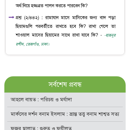
অর্থ নিয়ে হজ্জব্রত পালন করতে পারবেন কি?
প্রশ্ন (২/৪৪২) : রামাযান মাসে মাসিকের জন্য বাদ পড়া
ছিয়ামগুলি পরবর্তীতে রাখতে হবে কি? রাখা গেলে তা
শাওয়াল মাসের ছিয়ামের সাথে রাখা যাবে কি? -
-হারূনুর
রশীদ, তেজগাঁও, ঢাকা।
সর্বশেষ প্রবন্ধ
আহলে বায়ত : পরিচয় ও মর্যাদা
মার্কসের দর্শন বনাম ইসলাম : ভ্রান্ত তত্ত্ব বনাম শাশ্বত সত্য
ফজর ছালাত : গুরুত্ব ও ফযীলত