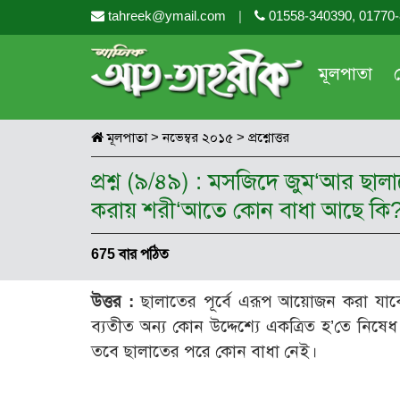
tahreek@ymail.com
|
01558-340390, 01770
মূলপাতা
মূলপাতা
>
নভেম্বর ২০১৫
>
প্রশ্নোত্তর
প্রশ্ন (৯/৪৯) : মসজিদে জুম‘আর ছালাত
করায় শরী‘আতে কোন বাধা আছে কি
675 বার পঠিত
উত্তর :
ছালাতের পূর্বে এরূপ আয়োজন করা যাবে 
ব্যতীত অন্য কোন উদ্দেশ্যে একত্রিত হ’তে নিষ
তবে ছালাতের পরে কোন বাধা নেই।