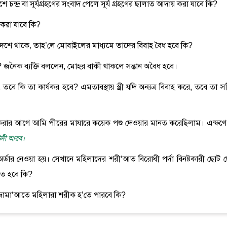
শে চন্দ্র বা সূর্যগ্রহণের সংবাদ পেলে সূর্য গ্রহণের ছালাত আদায় করা যাবে কি?
য় করা যাবে কি?
 দেশে থাকে, তাহ’লে মোবাইলের মাধ্যমে তাদের বিবাহ বৈধ হবে কি?
? জনৈক ব্যক্তি বললেন, মোহর বাকী থাকলে সন্তান অবৈধ হবে।
তবে কি তা কার্যকর হবে? এমতাবস্থায় স্ত্রী যদি অন্যত্র বিবাহ করে, তবে তা স
রু করার আগে আমি পীরের মাযারে কয়েক পশু দেওয়ার মানত করেছিলাম। এক্ষণে
সঊদী আরব।
 অর্ডার নেওয়া হয়। সেখানে মহিলাদের শরী‘আত বিরোধী পর্দা বিনষ্টকারী ছোট 
ত হবে কি?
র জামা‘আতে মহিলারা শরীক হ’তে পারবে কি?