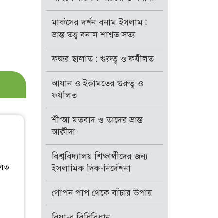
মার্কসের দর্শন বনাম ইসলাম :
ভ্রান্ত তত্ত্ব বনাম শাশ্বত সত্য
ফজর ছালাত : গুরুত্ব ও ফযীলত
আযান ও ইক্বামতের গুরুত্ব ও
ফযীলত
শী‘আ মতবাদ ও তাদের ভ্রান্ত
আক্বীদা
বিশ্ববিদ্যালয় শিক্ষার্থীদের জন্য
লিত
ইসলামিক দিক-নির্দেশনা
গোপন পাপ থেকে বাঁচার উপায়
রিয়া-র বিধিবিধান