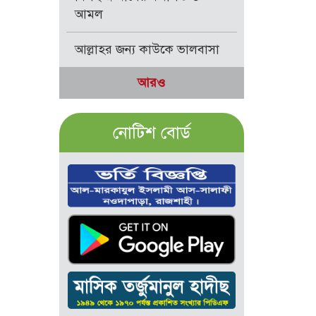
আমল
আল্লাহর জন্য কাউকে ভালবাসা
আরও
নোটিশ বোর্ড