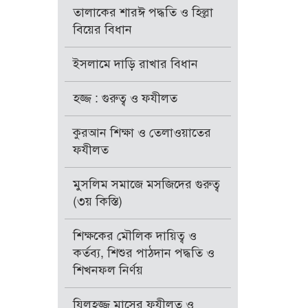
তালাকের শারঈ পদ্ধতি ও হিল্লা
বিয়ের বিধান
ইসলামে দাড়ি রাখার বিধান
হজ্জ : গুরুত্ব ও ফযীলত
কুরআন শিক্ষা ও তেলাওয়াতের
ফযীলত
মুসলিম সমাজে মসজিদের গুরুত্ব
(৩য় কিস্তি)
শিক্ষকের মৌলিক দায়িত্ব ও
কর্তব্য, শিশুর পাঠদান পদ্ধতি ও
শিখনফল নির্ণয়
যিলহজ্জ মাসের ফযীলত ও