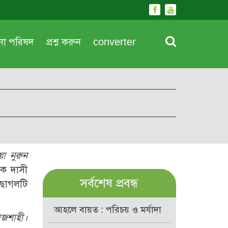
দনা পরিষদ
প্রশ্ন করুন
converter
া নুরুন
এক দাসী
সর্বশেষ প্রবন্ধ
 ছাগলটি
আহলে বায়ত : পরিচয় ও মর্যাদা
াজশাহী।