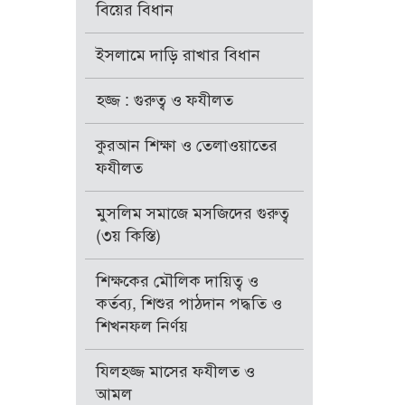
বিয়ের বিধান
ইসলামে দাড়ি রাখার বিধান
হজ্জ : গুরুত্ব ও ফযীলত
কুরআন শিক্ষা ও তেলাওয়াতের
ফযীলত
মুসলিম সমাজে মসজিদের গুরুত্ব
(৩য় কিস্তি)
শিক্ষকের মৌলিক দায়িত্ব ও
কর্তব্য, শিশুর পাঠদান পদ্ধতি ও
শিখনফল নির্ণয়
যিলহজ্জ মাসের ফযীলত ও
আমল