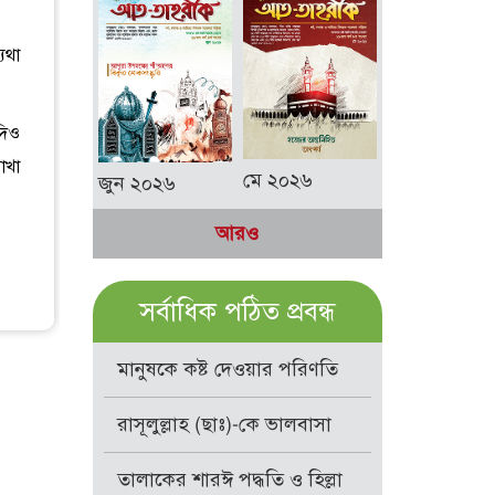
যথা
দিও
াখা
মে ২০২৬
জুন ২০২৬
আরও
সর্বাধিক পঠিত প্রবন্ধ
মানুষকে কষ্ট দেওয়ার পরিণতি
রাসূলুল্লাহ (ছাঃ)-কে ভালবাসা
তালাকের শারঈ পদ্ধতি ও হিল্লা