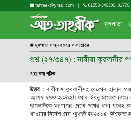
tahreek@ymail.com
|
01558-340390, 01770
মূলপাতা
মূলপাতা
>
জুন ২০২৫
>
প্রশ্নোত্তর
প্রশ্ন (২৭/৩৪৭) : নারীরা কুরবানীর
702 বার পঠিত
উত্তর :
নারীরাও কুরবানীসহ যেকোন হালাল পশ
আলাদ-দারব ২০/০২)
। কা‘ব ইবনু মালেক (রাঃ)
ছাগলটিকে মরণাপন্ন দেখে পাথর দ্বারা যবেহ 
খাওয়ার নির্দেশ দেন
(বুখারী হা/২৩০৪; মিশকাত 