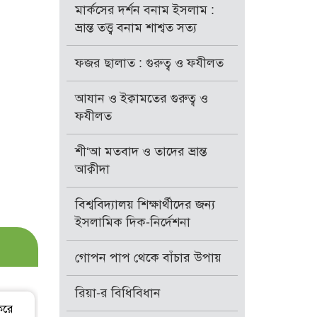
মার্কসের দর্শন বনাম ইসলাম :
ভ্রান্ত তত্ত্ব বনাম শাশ্বত সত্য
ফজর ছালাত : গুরুত্ব ও ফযীলত
আযান ও ইক্বামতের গুরুত্ব ও
ফযীলত
শী‘আ মতবাদ ও তাদের ভ্রান্ত
আক্বীদা
বিশ্ববিদ্যালয় শিক্ষার্থীদের জন্য
ইসলামিক দিক-নির্দেশনা
গোপন পাপ থেকে বাঁচার উপায়
রিয়া-র বিধিবিধান
করে