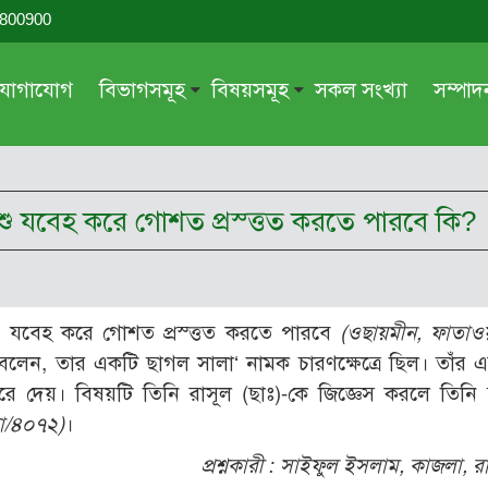
-800900
যোগাযোগ
বিভাগসমূহ
বিষয়সমূহ
সকল সংখ্যা
সম্পা
সম্পাদকীয়
জায়েয-নাজায়েয
গ্রন্থ পর্যালোচনা
আক্বীদা বা বিশ্বাস
 পশু যবেহ করে গোশত প্রস্ত্তত করতে পারবে কি?
দরসে কুরআন
শিক্ষা ও সংস্কৃতি
দরসে হাদীছ
নারী সমাজ
প্রবন্ধ সমুহ
আত্মশুদ্ধি
ু যবেহ করে গোশত প্রস্ত্তত করতে পারবে
(ওছায়মীন, ফাতাওয়
সাময়িক প্রসঙ্গ
পরকাল
 বলেন, তার একটি ছাগল সালা‘ নামক চারণক্ষেত্রে ছিল। তাঁর 
সময়ের ভাবনা
নীতি-নৈতিকতা
করে দেয়। বিষয়টি তিনি রাসূল (ছাঃ)-কে জিজ্ঞেস করলে তিনি
হা/৪০৭২)
।
মহিলা অঙ্গন
তারবিয়াত
প্রশ্নকারী :
সাইফুল ইসলাম, কাজলা, র
আরও
আরও