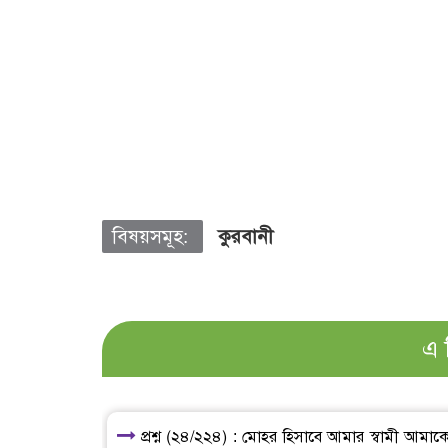
বিষয়সমূহ:
কুরবানী
এ 
প্রশ্ন (২৪/২২৪) : মোহর হিসাবে আমার স্বামী আম