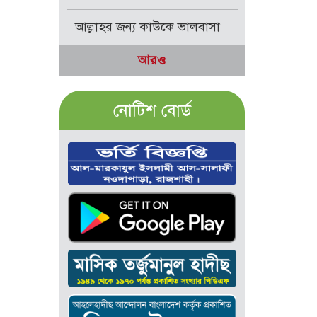
আল্লাহর জন্য কাউকে ভালবাসা
আরও
নোটিশ বোর্ড