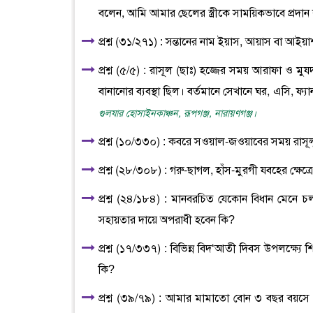
বলেন, আমি আমার ছেলের স্ত্রীকে সাময়িকভাবে প্রদান
প্রশ্ন (৩১/২৭১) : সন্তানের নাম ইয়াস, আয়াস বা আইয়া
প্রশ্ন (৫/৫) : রাসূল (ছাঃ) হজ্জের সময় আরাফা ও
বানানোর ব্যবস্থা ছিল। বর্তমানে সেখানে ঘর, এসি, ফ্
গুলযার হোসাইনকাঞ্চন, রূপগঞ্জ, নারায়ণগঞ্জ।
প্রশ্ন (১০/৩৩০) : কবরে সওয়াল-জওয়াবের সময় রাসূলু
প্রশ্ন (২৮/৩০৮) : গরু-ছাগল, হাঁস-মুরগী যবহের ক্ষেত
প্রশ্ন (২৪/১৮৪) : মানবরচিত যেকোন বিধান মেনে চ
সহায়তার দায়ে অপরাধী হবেন কি?
প্রশ্ন (১৭/৩৩৭) : বিভিন্ন বিদ‘আতী দিবস উপলক্ষ্যে 
কি?
প্রশ্ন (৩৯/৭৯) : আমার মামাতো বোন ৩ বছর বয়সে 