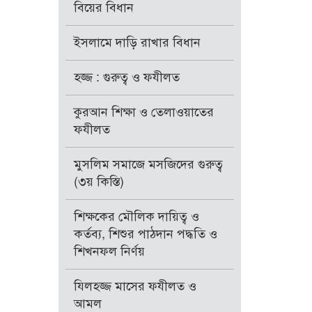
বিয়ের বিধান
ইসলামে দাড়ি রাখার বিধান
হজ্জ : গুরুত্ব ও ফযীলত
কুরআন শিক্ষা ও তেলাওয়াতের
ফযীলত
মুসলিম সমাজে মসজিদের গুরুত্ব
(৩য় কিস্তি)
শিক্ষকের মৌলিক দায়িত্ব ও
কর্তব্য, শিশুর পাঠদান পদ্ধতি ও
শিখনফল নির্ণয়
যিলহজ্জ মাসের ফযীলত ও
আমল