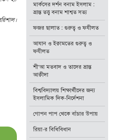
মার্কসের দর্শন বনাম ইসলাম :
ভ্রান্ত তত্ত্ব বনাম শাশ্বত সত্য
বরিশাল।
ফজর ছালাত : গুরুত্ব ও ফযীলত
আযান ও ইক্বামতের গুরুত্ব ও
ফযীলত
শী‘আ মতবাদ ও তাদের ভ্রান্ত
আক্বীদা
বিশ্ববিদ্যালয় শিক্ষার্থীদের জন্য
ইসলামিক দিক-নির্দেশনা
গোপন পাপ থেকে বাঁচার উপায়
রিয়া-র বিধিবিধান