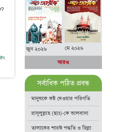
কি?
মে ২০২৬
জুন ২০২৬
াইন,
আরও
সর্বাধিক পঠিত প্রবন্ধ
মানুষকে কষ্ট দেওয়ার পরিণতি
রাসূলুল্লাহ (ছাঃ)-কে ভালবাসা
তালাকের শারঈ পদ্ধতি ও হিল্লা