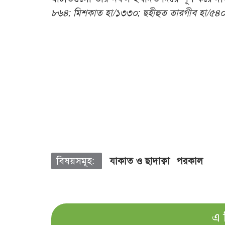
৮৬৪; মিশকাত হা/১৩৩০; ছহীহুত তারগীব হা/৫৪০
বিষয়সমূহ:
যাকাত ও ছাদাক্বা
পরকাল
এ 