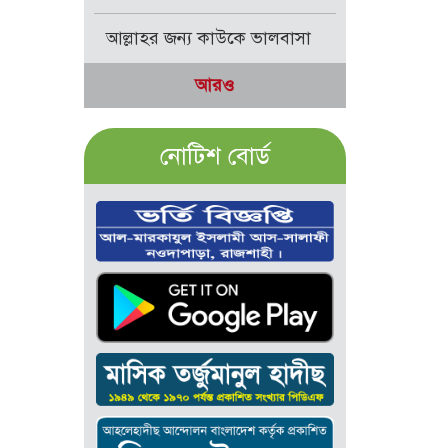
আল্লাহর জন্য কাউকে ভালবাসা
আরও
নোটিশ বোর্ড