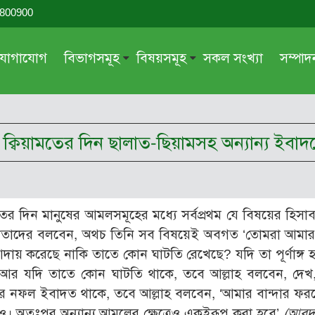
-800900
যোগাযোগ
বিভাগসমূহ
বিষয়সমূহ
সকল সংখ্যা
সম্পা
সম্পাদকীয়
জায়েয-নাজায়েয
গ্রন্থ পর্যালোচনা
আক্বীদা বা বিশ্বাস
্যমে ক্বিয়ামতের দিন ছালাত-ছিয়ামসহ অন্যান্য ইব
দরসে কুরআন
শিক্ষা ও সংস্কৃতি
দরসে হাদীছ
নারী সমাজ
প্রবন্ধ সমুহ
আত্মশুদ্ধি
িয়ামতের দিন মানুষের আমলসমূহের মধ্যে সর্বপ্রথম যে বিষয়ের হিস
সাময়িক প্রসঙ্গ
পরকাল
শতাদের বলবেন, অথচ তিনি সব বিষয়েই অবগত ‘তোমরা আমার 
সময়ের ভাবনা
নীতি-নৈতিকতা
পে আদায় করেছে নাকি তাতে কোন ঘাটতি রেখেছে? যদি তা পূর্ণাঙ্গ 
। আর যদি তাতে কোন ঘাটতি থাকে, তবে আল্লাহ বলবেন, দেখ
মহিলা অঙ্গন
তারবিয়াত
র নফল ইবাদত থাকে, তবে আল্লাহ বলবেন, ‘আমার বান্দার ফ
আরও
আরও
ও। অতঃপর অন্যান্য আমলের ক্ষেত্রেও একইরূপ করা হবে’
(আবুদ