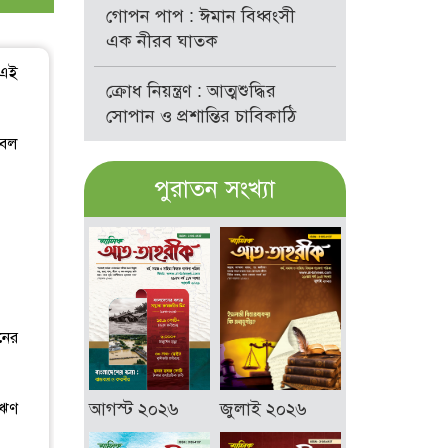
গোপন পাপ : ঈমান বিধ্বংসী
এক নীরব ঘাতক
-এই
ক্রোধ নিয়ন্ত্রণ : আত্মশুদ্ধির
সোপান ও প্রশান্তির চাবিকাঠি
েবল
পুরাতন সংখ্যা
নের
আগস্ট ২০২৬
জুলাই ২০২৬
 ঋণ