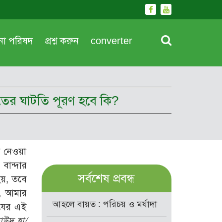
দনা পরিষদ
প্রশ্ন করুন
converter
াদতের ঘাটতি পূরণ হবে কি?
াব নেওয়া
বান্দার
সর্বশেষ প্রবন্ধ
হয়, তবে
, আমার
আহলে বায়ত : পরিচয় ও মর্যাদা
রযের এই
াউদ হা/