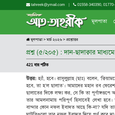
tahreek@ymail.com
|
01558-340390, 01770
মূলপাতা
মূলপাতা
>
মার্চ ২০২৬
>
প্রশ্নোত্তর
প্রশ্ন (৫/২০৫) : দান-ছাদাক্বার মাধ
421 বার পঠিত
উত্তর:
হ্যাঁ, হবে। রাসূলুল্লাহ (ছাঃ) বলেন, ‘ক্ব
হবে, তা হ’ল ছালাত’। আমাদের মহান রব ফেরে
ছালাতের দিকে লক্ষ্য কর, সে কি তা পূর্ণাঙ্গরূ
তার আমলনামায় পরিপূর্ণ হিসাবেই লেখা হবে
বান্দার কোন নফল ইবাদত আছে কি-না? যদি তা
ঘাটতিগুলো তার নফল ইবাদত দিয়ে পূর্ণ করে দা