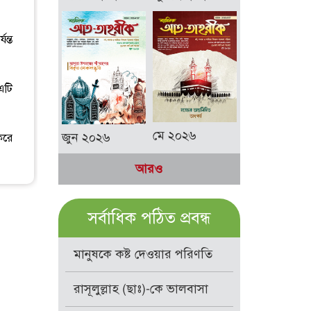
ন্ত
এটি
মে ২০২৬
জুন ২০২৬
করে
আরও
সর্বাধিক পঠিত প্রবন্ধ
মানুষকে কষ্ট দেওয়ার পরিণতি
রাসূলুল্লাহ (ছাঃ)-কে ভালবাসা