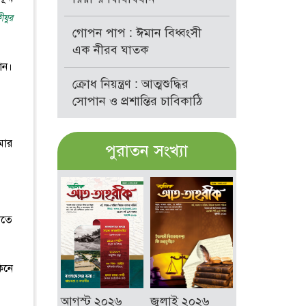
ীযুর
গোপন পাপ : ঈমান বিধ্বংসী
এক নীরব ঘাতক
ান।
ক্রোধ নিয়ন্ত্রণ : আত্মশুদ্ধির
সোপান ও প্রশান্তির চাবিকাঠি
মার
পুরাতন সংখ্যা
নতে
িনে
আগস্ট ২০২৬
জুলাই ২০২৬