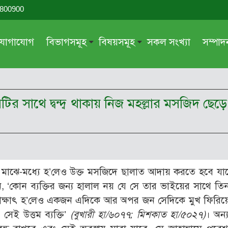
-800900
যোগাযোগ
বিভাগসমূহ
বিষয়সমূহ
সকল সংখ্যা
সম্পা
সম্পাদকীয়
জায়েয-নাজায়েয
গ্রন্থ পর্যালোচনা
আক্বীদা বা বিশ্বাস
িটির সাথে দ্বন্দ্ব থাকায় নিজ মহল্লার মসজিদ 
দরসে কুরআন
শিক্ষা ও সংস্কৃতি
দরসে হাদীছ
নারী সমাজ
প্রবন্ধ সমুহ
আত্মশুদ্ধি
সাময়িক প্রসঙ্গ
পরকাল
। মাঝে-মধ্যে হ’লেও উক্ত মসজিদে ছালাত আদায় করতে হবে যা
সময়ের ভাবনা
নীতি-নৈতিকতা
, ‘কোন ব্যক্তির জন্য হালাল নয় যে সে তার ভাইয়ের সাথে তি
মহিলা অঙ্গন
তারবিয়াত
নে সাক্ষাৎ হ’লেও একজন এদিকে আর অপর জন সেদিকে মুখ ফিরিয়
সেই উত্তম ব্যক্তি’
(বুখারী হা/৬০৭৭; মিশকাত হা/৫০২৭)
। অন্য
আরও
আরও