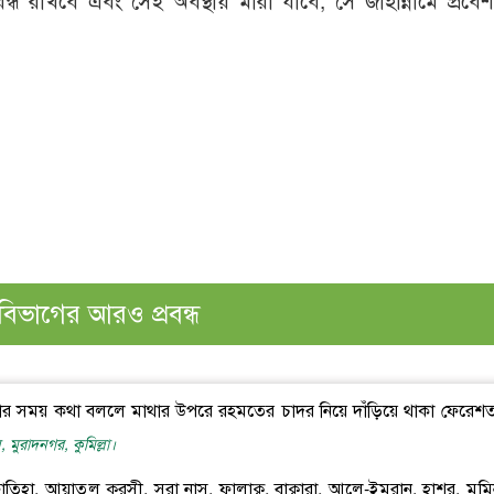
া বন্ধ রাখবে এবং সেই অবস্থায় মারা যাবে, সে জাহান্নামে প্রবে
বিভাগের আরও প্রবন্ধ
 করার সময় কথা বললে মাথার উপরে রহমতের চাদর নিয়ে দাঁড়িয়ে থাকা ফেরেশত
 মুরাদনগর, কুমিল্লা।
াতিহা, আয়াতুল কুরসী, সূরা নাস, ফালাক্ব, বাক্বারা, আলে-ইমরান, হাশর, মুমিন