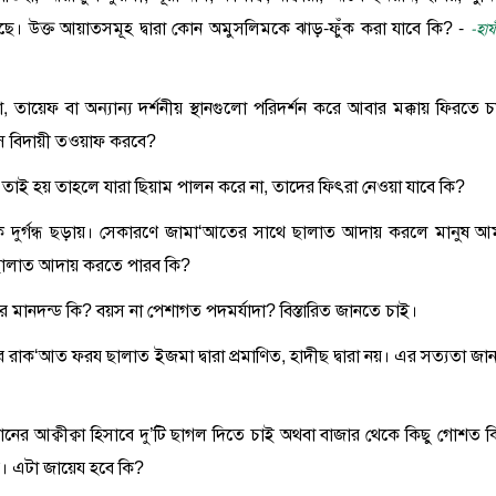
েছে। উক্ত আয়াতসমূহ দ্বারা কোন অমুসলিমকে ঝাড়-ফুঁক করা যাবে কি? -
-হাফ
না, তায়েফ বা অন্যান্য দর্শনীয় স্থানগুলো পরিদর্শন করে আবার মক্কায় ফিরতে চ
সে বিদায়ী তওয়াফ করবে?
 যদি তাই হয় তাহলে যারা ছিয়াম পালন করে না, তাদের ফিৎরা নেওয়া যাবে কি?
েকে দুর্গন্ধ ছড়ায়। সেকারণে জামা‘আতের সাথে ছালাত আদায় করলে মানুষ আ
 ছালাত আদায় করতে পারব কি?
ার মানদন্ড কি? বয়স না পেশাগত পদমর্যাদা? বিস্তারিত জানতে চাই।
 রাক‘আত ফরয ছালাত ইজমা দ্বারা প্রমাণিত, হাদীছ দ্বারা নয়। এর সত্যতা জা
ন্তানের আক্বীক্বা হিসাবে দু’টি ছাগল দিতে চাই অথবা বাজার থেকে কিছু গোশত ক
ই। এটা জায়েয হবে কি?