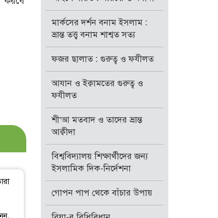
শ করবে’
মার্কসের দর্শন বনাম ইসলাম :
ভ্রান্ত তত্ত্ব বনাম শাশ্বত সত্য
ফজর ছালাত : গুরুত্ব ও ফযীলত
আযান ও ইক্বামতের গুরুত্ব ও
ফযীলত
শী‘আ মতবাদ ও তাদের ভ্রান্ত
আক্বীদা
বিশ্ববিদ্যালয় শিক্ষার্থীদের জন্য
ইসলামিক দিক-নির্দেশনা
ারা
গোপন পাপ থেকে বাঁচার উপায়
ূন,
রিয়া-র বিধিবিধান