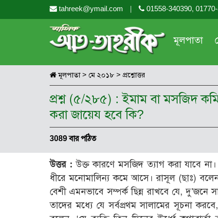
tahreek@ymail.com
|
01558-340390, 01770
মূলপাতা
মূলপাতা
>
মে ২০১৮
>
প্রশ্নোত্তর
প্রশ্ন (৫/২৮৫) : ইমাম বা মসজিদ কম
করা জায়েয হবে কি?
3089 বার পঠিত
উত্তর :
উক্ত কারণে মসজিদ ত্যাগ করা যাবে না
ধীরে মনোমালিন্য কমে আসে। রাসূল (ছাঃ) বলেন
বেশী এমনভাবে সম্পর্ক ছিন্ন রাখবে যে, দু’জ
তাদের মধ্যে যে সর্বপ্রথম সালামের সূচনা করবে, 