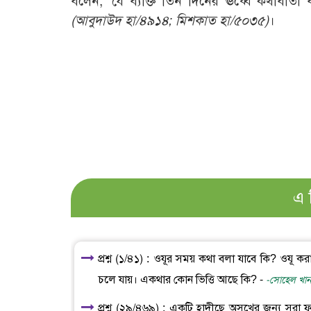
বলেন, ‘যে ব্যক্তি তিন দিনের ঊর্ধ্বে কথাবার্ত
(আবুদাউদ হা/৪৯১৪; মিশকাত হা/৫০৩৫)
।
এ 
প্রশ্ন (১/৪১) : ওযূর সময় কথা বলা যাবে কি? ওযূ
চলে যায়। একথার কোন ভিত্তি আছে কি? -
-সোহেল খান,
প্রশ্ন (২৯/৪৬৯) : একটি হাদীছে অসুখের জন্য সূরা ফ