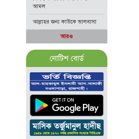
আমল
আল্লাহর জন্য কাউকে ভালবাসা
আরও
নোটিশ বোর্ড