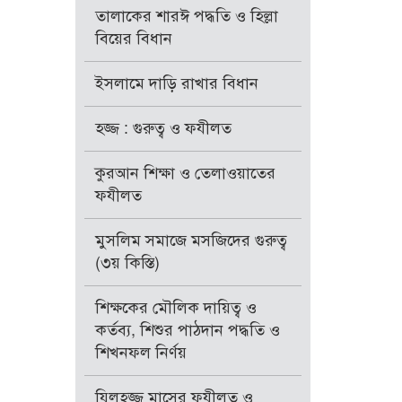
তালাকের শারঈ পদ্ধতি ও হিল্লা
বিয়ের বিধান
ইসলামে দাড়ি রাখার বিধান
হজ্জ : গুরুত্ব ও ফযীলত
কুরআন শিক্ষা ও তেলাওয়াতের
ফযীলত
মুসলিম সমাজে মসজিদের গুরুত্ব
(৩য় কিস্তি)
শিক্ষকের মৌলিক দায়িত্ব ও
কর্তব্য, শিশুর পাঠদান পদ্ধতি ও
শিখনফল নির্ণয়
যিলহজ্জ মাসের ফযীলত ও