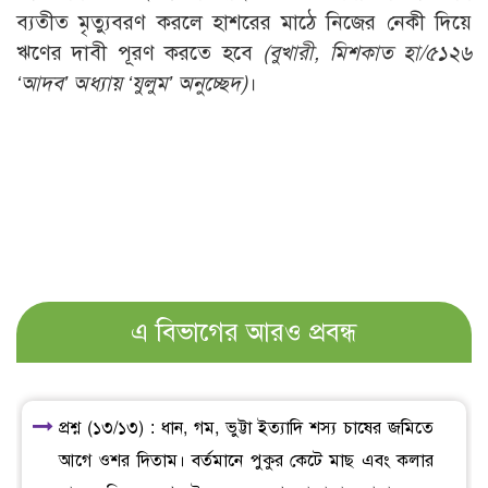
ব্যতীত মৃত্যুবরণ করলে হাশরের মাঠে নিজের নেকী দিয়ে
ঋণের দাবী পূরণ করতে হবে
(বুখারী, মিশকাত হা/৫১২৬
‘আদব’ অধ্যায় ‘যুলুম’ অনুচ্ছেদ)
।
এ বিভাগের আরও প্রবন্ধ
প্রশ্ন (১৩/১৩) : ধান, গম, ভুট্টা ইত্যাদি শস্য চাষের জমিতে
আগে ওশর দিতাম। বর্তমানে পুকুর কেটে মাছ এবং কলার