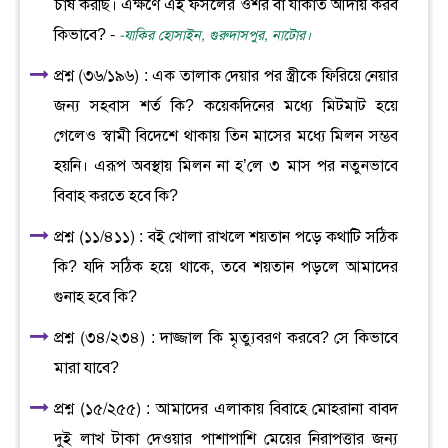
চাষ করছি। এক্ষণে এই ফসলের ওশর বা যাকাত আদায় করব
কিভাবে? -
-যাকির হোসাইন, গুরুদাসপুর, নাটোর।
প্রশ্ন (৩৬/১৯৬) : এক তালাক দেয়ার পর স্ত্রীকে ফিরিয়ে নেয়ার
জন্য সহবাস শর্ত কি? কয়েকদিনের মধ্যে মিটমাট হয়ে
গেলেও স্বামী বিদেশে থাকায় তিন মাসের মধ্যে মিলন সম্ভব
হয়নি। এরূপ অবস্থায় মিলন না হ’লে ৩ মাস পর নতুনভাবে
বিবাহ করতে হবে কি?
প্রশ্ন (১১/৪১১) : বই খোলা রাখলে শয়তান পড়ে কথাটি সঠিক
কি? যদি সঠিক হয়ে থাকে, তবে শয়তান পড়লে আমাদের
গুনাহ হবে কি?
প্রশ্ন (৩৪/২৩৪) : দাজ্জাল কি মৃত্যুবরণ করবে? সে কিভাবে
মারা যাবে?
প্রশ্ন (১৫/২৫৫) : আমাদের এলাকায় বিবাহে মোহরানা বাবদ
দুই লাখ টাকা দেওয়ার পাশাপাশি মেয়ের নিরাপত্তার জন্য