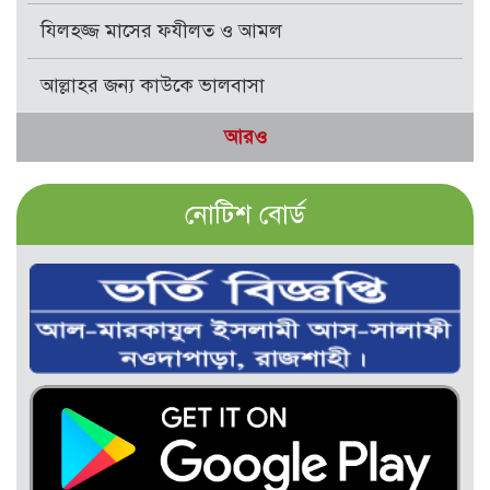
যিলহজ্জ মাসের ফযীলত ও আমল
আল্লাহর জন্য কাউকে ভালবাসা
আরও
নোটিশ বোর্ড