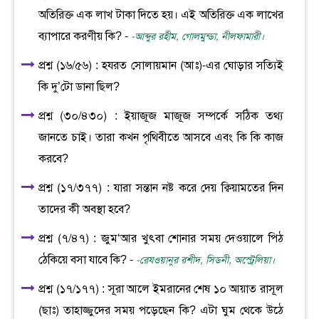
অতিরিক্ত এক লাখ টাকা দিতে হয়। এই অতিরিক্ত এক লাখের
ব্যাপারে করণীয় কি? -
-আব্দুর রহীম, গোলমুন্ডা, নীলফামারী।
প্রশ্ন (১৬/৫৬) : হযরত সোলায়মান (আঃ)-এর ঘোড়ার সত্যিই
কি দু’টো ডানা ছিল?
প্রশ্ন (৩০/৪৩০) : ইয়াজূজ মাজূজ সম্পর্কে সঠিক তথ্য
জানতে চাই। তারা কখন পৃথিবীতে আসবে এবং কি কি কাজ
করবে?
প্রশ্ন (১৭/৩৭৭) : যারা সন্তান নষ্ট করে দেয় ক্বিয়ামতের দিন
তাদের কী অবস্থা হবে?
প্রশ্ন (৭/৪৭) : জুম‘আর খুৎবা শোনার সময় দেওয়ালে পিঠ
ঠেকিয়ে বসা যাবে কি? -
-রেযওয়ানুর রশীদ, সিডনী, অস্ট্রেলিয়া।
প্রশ্ন (১৭/১৭৭) : সূরা আলে ইমরানের শেষ ১০ আয়াত রাসূল
(ছাঃ) তাহাজ্জুদের সময় পড়েছেন কি? এটা ঘুম থেকে উঠে