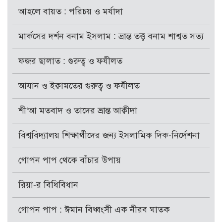
আহলে বায়ত : পরিচয় ও মর্যাদা
মার্কসের দর্শন বনাম ইসলাম : ভ্রান্ত তত্ত্ব বনাম শাশ্বত সত্য
ফজর ছালাত : গুরুত্ব ও ফযীলত
আযান ও ইক্বামতের গুরুত্ব ও ফযীলত
শী‘আ মতবাদ ও তাদের ভ্রান্ত আক্বীদা
বিশ্ববিদ্যালয় শিক্ষার্থীদের জন্য ইসলামিক দিক-নির্দেশনা
গোপন পাপ থেকে বাঁচার উপায়
রিয়া-র বিধিবিধান
গোপন পাপ : ঈমান বিধ্বংসী এক নীরব ঘাতক