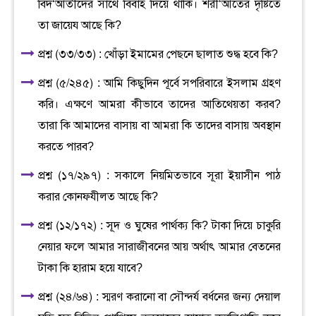
বিদ‘আতীদের সাথে বিবাহ দিয়ে থাকি। শরী‘আতের দৃষ্টিতে
তা জায়েয আছে কি?
প্রশ্ন (৩৩/৩৩) : খোঁড়া ইমামের পেছনে ছালাত শুদ্ধ হবে কি?
প্রশ্ন (৫/২৪৫) : আমি কিছুদিন পূর্বে সপরিবারে ইসলাম গ্রহণ
করি। এক্ষণে আমরা কীভাবে তাদের আতিথেয়তা করব?
তারা কি আমাদের বাসায় বা আমরা কি তাদের বাসায় অবস্থান
করতে পারব?
প্রশ্ন (১৭/২৯৭) : সকালে নিয়মিতভাবে সূরা ইয়াসীন পাঠ
করার কোনফযীলত আছে কি?
প্রশ্ন (১২/১৭২) : সূদ ও ঘুষের পার্থক্য কি? টাকা দিয়ে চাকুরি
নেয়ার ফলে আমার সারাজীবনের আয় অর্থাৎ আমার বেতনের
টাকা কি হারাম হয়ে যাবে?
প্রশ্ন (২৪/৬৪) : স্মরণ করানো বা সৌন্দর্য বর্ধনের জন্য দেয়াল