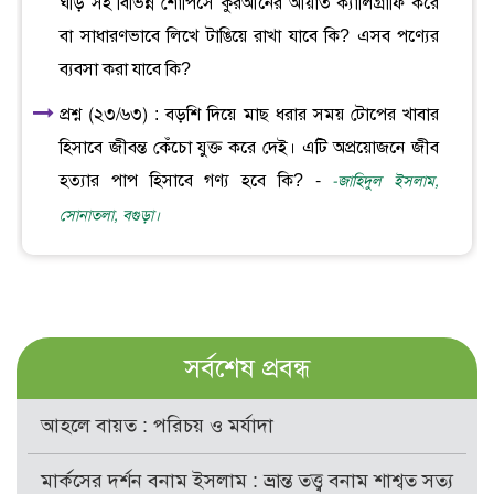
ঘড়ি সহ বিভিন্ন শোপিসে কুরআনের আয়াত ক্যালিগ্রাফি করে
বা সাধারণভাবে লিখে টাঙিয়ে রাখা যাবে কি? এসব পণ্যের
ব্যবসা করা যাবে কি?
প্রশ্ন (২৩/৬৩) : বড়শি দিয়ে মাছ ধরার সময় টোপের খাবার
হিসাবে জীবন্ত কেঁচো যুক্ত করে দেই। এটি অপ্রয়োজনে জীব
হত্যার পাপ হিসাবে গণ্য হবে কি? -
-জাহিদুল ইসলাম,
সোনাতলা, বগুড়া।
সর্বশেষ প্রবন্ধ
আহলে বায়ত : পরিচয় ও মর্যাদা
মার্কসের দর্শন বনাম ইসলাম : ভ্রান্ত তত্ত্ব বনাম শাশ্বত সত্য