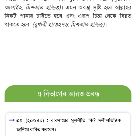
আলাইহ, মিশকাত হা/৬৩)
। এমন অবস্থা সৃষ্টি হলে আল্লাহর
নিকট পানাহ চাইতে হবে এবং এরূপ চিন্তা থেকে বিরত
থাকতে হবে’
(বুখারী হা/৩২৭৬; মিশকাত হা/৬৫)
।
এ বিভাগের আরও প্রবন্ধ
প্রশ্ন (২০/১৪০) : ব্যবসায়ের মূলনীতি কি? দলীলভিত্তিক
জানিয়ে বাধিত করবেন।