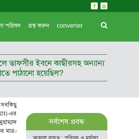
দনা পরিষদ
প্রশ্ন করুন
converter
হলে তাফসীর ইবনে কাছীরসহ অন্যান্য
িয়াতে পাঠানো হয়েছিল?
 সবকিছু
ছাঃ)-এর
সর্বশেষ প্রবন্ধ
হাম্মাদ
 মাত্র।
আহলে বায়ত : পরিচয় ও মর্যাদা