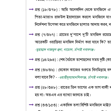
প্রশ্ন (১৮/৩৭৮) : আমি অনেকদিন থেকে মসজিদে এ
পিতা-মাতাও রাফঊল ইয়াদায়েন করলে মসজিদে যাওয়া
নির্দেশনা উপেক্ষা করে মসজিদে ছালাত আদায় করব,
প্রশ্ন (৭/৩৬৭) : গ্রামের দু’পাশে দু’টি মসজিদ রয়
আরেকটি ওয়াক্তিয়া মসজিদ নির্মাণ করা যাবে কি? তা
-মুহাম্মাদ নাজমুল হুদা, নাচোল, চাঁপাই নবাবগঞ্জ।
প্রশ্ন (১৪/২৯৪) : শেষ বৈঠকে তাশাহদের সময় দৃষ্টি 
প্রশ্ন (৩৬/৩৬) : যেকোন কাজের শুরুতে বিসমিল্লাহ ব
বলা যাবে কি? -
-ওয়াহীদুয্যামানশিবগঞ্জ, চাঁপাই নবাবগঞ্জ।
প্রশ্ন (২৮/৩৪৮) : রাতের তিন ভাগের এক ভাগ বাক
হয় না। অতএব এর ব্যাখ্যা জানতে চাই।
প্রশ্ন (৩৩/১৫৩) : একাধিক তলা বিশিষ্ট মসজিদে মাইকে