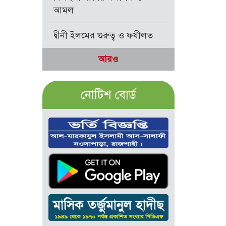
আমল
দ্বীনী ইলমের গুরুত্ব ও ফযীলত
আরও
নোটিশ বোর্ড