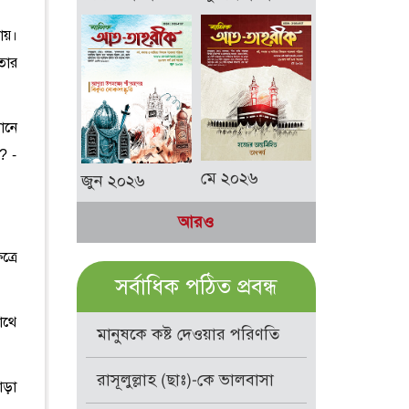
ায়।
তার
ানে
? -
মে ২০২৬
জুন ২০২৬
আরও
্রে
সর্বাধিক পঠিত প্রবন্ধ
াথে
মানুষকে কষ্ট দেওয়ার পরিণতি
রাসূলুল্লাহ (ছাঃ)-কে ভালবাসা
াড়া