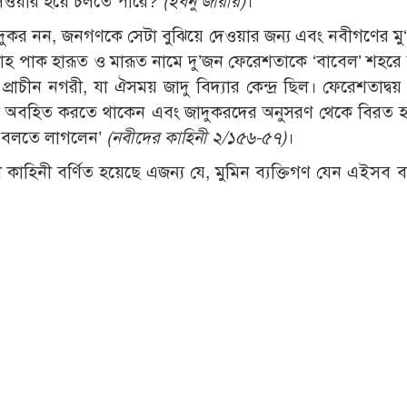
ে সওয়ার হয়ে চলতে পারে?
(ইবনু জারীর)
।
জাদুকর নন, জনগণকে সেটা বুঝিয়ে দেওয়ার জন্য এবং নবীগণের মু
ল্লাহ পাক হারূত ও মারূত নামে দু’জন ফেরেশতাকে ‘বাবেল’ শহরে 
রাচীন নগরী, যা ঐসময় জাদু বিদ্যার কেন্দ্র ছিল। ফেরেশতাদ্বয়
গণকে অবহিত করতে থাকেন এবং জাদুকরদের অনুসরণ থেকে বিরত 
া বলতে লাগলেন’
(নবীদের কাহিনী ২/১৫৬-৫৭)
।
ী কাহিনী বর্ণিত হয়েছে এজন্য যে, মুমিন ব্যক্তিগণ যেন এইসব 