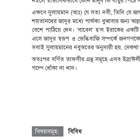
নইলে স্বাভাবিকভাবে কোন মানুষ কি বায়ুর পিঠ
এক্ষণে সুলায়মান (আঃ) যে সত্য নবী, তিনি যে 
শয়তানদের জাদুর মধ্যে পার্থক্য বুঝাবার জন্য আ
বেশে পাঠিয়ে দেন। ‘বাবেল’ হ’ল ইরাকের একটি প্
এসে জাদুর স্বরূপ ও ভেল্কিবাজি সম্পর্কে জন
সবাই সুলায়মানের নবুঅতের অনুসারী হয়, সেকথ
অতঃপর বর্ণিত তাফসীর গ্রন্থ সমূহে এসব ইস্রাঈল
গল্পে ধোঁকা না খান।
বিষয়সমূহ:
বিবিধ