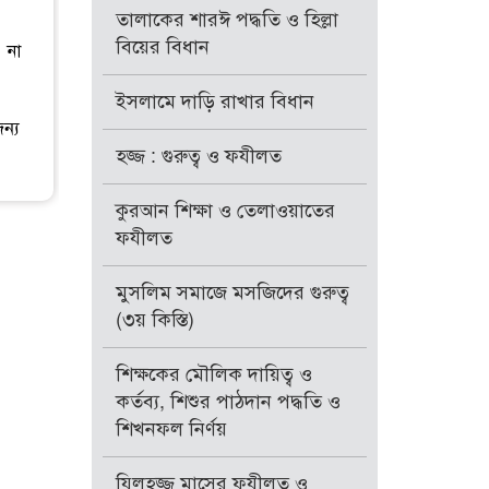
তালাকের শারঈ পদ্ধতি ও হিল্লা
বিয়ের বিধান
 না
ইসলামে দাড়ি রাখার বিধান
ন্য
হজ্জ : গুরুত্ব ও ফযীলত
কুরআন শিক্ষা ও তেলাওয়াতের
ফযীলত
মুসলিম সমাজে মসজিদের গুরুত্ব
(৩য় কিস্তি)
শিক্ষকের মৌলিক দায়িত্ব ও
কর্তব্য, শিশুর পাঠদান পদ্ধতি ও
শিখনফল নির্ণয়
যিলহজ্জ মাসের ফযীলত ও