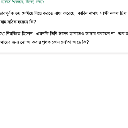
-নাফীস শিকদার, উত্তরা, ঢাকা।
ষ জোরপূর্বক ভয় দেখিয়ে বিয়ে করতে বাধ্য করেছে। কাবিন নামায় সাক্ষী নকল ছিল।
বিবাহ সঠিক হয়েছে কি?
 মধ্যে নিমজ্জিত ছিলেন। এমনকি তিনি ঈদের ছালাতও আদায় করতেন না। তার জ
েবল মায়ের জন্য দো‘আ করার পৃথক কোন দো‘আ আছে কি?