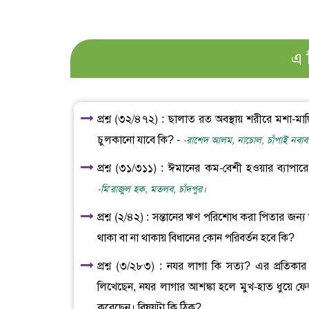
এ 
প্রশ্ন (৩২/৪৭২) : ছালাত রত অবস্থায় শরীরে মশা
চুলকানো যাবে কি? -
-রাশেদ আলম, নাচোল, চাঁপাই নবাবগ
প্রশ্ন (৩১/৩১১) : ঈমানের কম-বেশী হওয়ার ব্যাপার
-মি‘রাজুল হক, মতলব, চাঁদপুর।
প্রশ্ন (২/৪২) : সন্তানের ঋণ পরিশোধ করা পিতার জ
থাকা বা না থাকায় বিধানের কোন পরিবর্তন হবে কি?
প্রশ্ন (৩/২৮৩) : নযর লাগা কি সত্য? এর প্রতিক
লিখেছেন, নযর লাগার আশঙ্কা হলে মুখ-হাত ধুয়ে ফেল
করেছেন। বিষয়টা কি ঠিক?