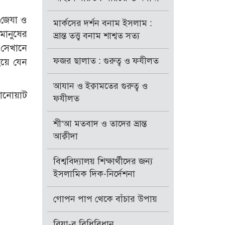
‘জেযা ও
মার্কসের দর্শন বনাম ইসলাম :
মানুষের
ভ্রান্ত তত্ত্ব বনাম শাশ্বত সত্য
 সেখানে
ফজর ছালাত : গুরুত্ব ও ফযীলত
হয়ে যেন
আযান ও ইক্বামতের গুরুত্ব ও
বানোয়াট
ফযীলত
শী‘আ মতবাদ ও তাদের ভ্রান্ত
আক্বীদা
বিশ্ববিদ্যালয় শিক্ষার্থীদের জন্য
ইসলামিক দিক-নির্দেশনা
গোপন পাপ থেকে বাঁচার উপায়
রিয়া-র বিধিবিধান