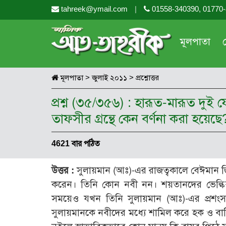
tahreek@ymail.com
|
01558-340390, 01770
মূলপাতা
মূলপাতা
>
জুলাই ২০১১
>
প্রশ্নোত্তর
প্রশ্ন (৩৫/৩৫৬) : হারূত-মারূত দু
তাফসীর গ্রন্থে কেন বর্ণনা করা হয়
4621 বার পঠিত
উত্তর :
সুলায়মান (আঃ)-এর রাজত্বকালে বেঈমান জ
করেন। তিনি কোন নবী নন। শয়তানদের ভেল্কিবাজ
সময়েও যখন তিনি সুলায়মান (আঃ)-এর প্রশংসা 
সুলায়মানকে নবীদের মধ্যে শামিল করে হক ও বাত