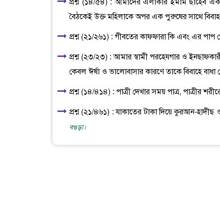
প্রশ্ন (১৪/৫৪) : আমাদের এলাকার ইমাম ছাহেব একই
বৈঠকেই উক্ত মহিলাকে অপর এক পুরুষের সাথে বিবাহ
প্রশ্ন (২১/২৬১) : গীবতের কাফফারা কি এবং এর পাপ থ
প্রশ্ন (২৩/২৩) : আমার স্বামী পরহেযগার ও ইনছাফকারী।
কেবল ঈর্ষা ও ভালোবাসার কারণে তাকে বিবাহে বাধা
প্রশ্ন (১৪/৪১৪) : পাত্রী দেখার সময় পাত্র, পাত্রীর 
প্রশ্ন (২১/৪৬১) : যাকাতের টাকা দিয়ে কুরআন-হাদী
বগুড়া।