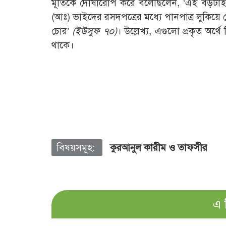
মূর্তিকে দোষারোপ করে বলেছিলেন, ‘এই বড়ট
(আঃ) ভাইদের রসদপত্রের মধ্যে পানপাত্র লুকি
চোর’
(
ইউসুফ ৭০)
। উল্লেখ্য, এগুলো প্রকৃত অর্থ
থাকে।
বিষয়সমূহ:
কুরআনুল কারীম ও তাফসীর
এ 