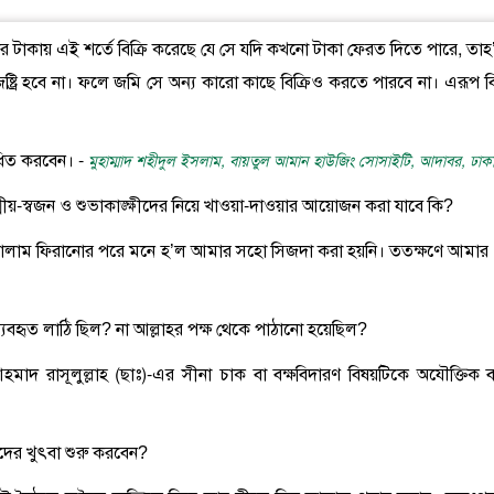
ার টাকায় এই শর্তে বিক্রি করেছে যে সে যদি কখনো টাকা ফেরত দিতে পারে, তাহ
ট্রি হবে না। ফলে জমি সে অন্য কারো কাছে বিক্রিও করতে পারবে না। এরূপ বিক
বাধিত করবেন। -
মুহাম্মাদ শহীদুল ইসলাম, বায়তুল আমান হাউজিং সোসাইটি, আদাবর, ঢাক
্মীয়-স্বজন ও শুভাকাঙ্ক্ষীদের নিয়ে খাওয়া-দাওয়ার আয়োজন করা যাবে কি?
 সালাম ফিরানোর পরে মনে হ’ল আমার সহো সিজদা করা হয়নি। ততক্ষণে আমার 
 ব্যবহৃত লাঠি ছিল? না আল্লাহর পক্ষ থেকে পাঠানো হয়েছিল?
মাদ রাসূলুল্লাহ (ছাঃ)-এর সীনা চাক বা বক্ষবিদারণ বিষয়টিকে অযৌক্তিক 
দের খুৎবা শুরু করবেন?