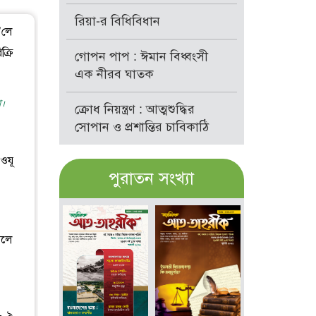
রিয়া-র বিধিবিধান
’লে
্রি
গোপন পাপ : ঈমান বিধ্বংসী
এক নীরব ঘাতক
া।
ক্রোধ নিয়ন্ত্রণ : আত্মশুদ্ধির
সোপান ও প্রশান্তির চাবিকাঠি
ওযূ
পুরাতন সংখ্যা
বলে