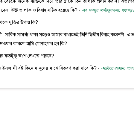
 বৈঠকে জনৈক ব্যক্তিকে দিয়ে তার স্ত্রীকে তিন তালাক প্রদান করান। অতঃপ
 দেন। উক্ত তালাক ও বিবাহ সঠিক হয়েছে কি? -
-ডা. মনছূর আলীফুলতলা, পঞ্চগড়।
েকে মুক্তির উপায় কি?
 সার্বিক সামর্থ্য থাকা সত্ত্বেও আমার বাধাতেই তিনি দ্বিতীয় বিবাহ করেননি। এ
 দেওয়ার কারণে আমি গোনাহগার হব কি?
শরীরের কতটুকু অংশ দেখতে পারবে?
ছ ও ইসলামী বই কিনে মানুষের মাঝে বিতরণ করা যাবে কি? -
-সাবিবর রহমান, গাব