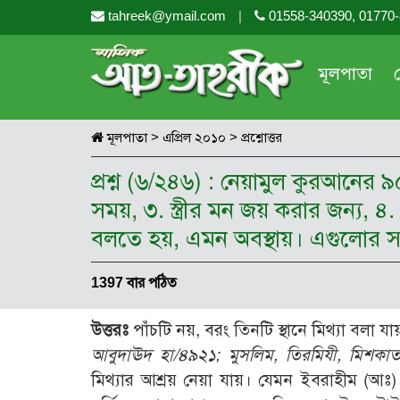
tahreek@ymail.com
|
01558-340390, 01770
মূলপাতা
মূলপাতা
>
এপ্রিল ২০১০
>
প্রশ্নোত্তর
প্রশ্ন (৬/২৪৬) : নেয়ামুল কুরআনের ৯
সময়, ৩. স্ত্রীর মন জয় করার জন্য, 
বলতে হয়, এমন অবস্থায়। এগুলোর স
1397 বার পঠিত
উত্তরঃ
পাঁচটি নয়, বরং তিনটি স্থানে মিথ্যা বলা যায়। 
আবুদাঊদ হা/৪৯২১
;
মুসলিম
,
তিরমিযী
,
মিশকা
মিথ্যার আশ্রয় নেয়া যায়। যেমন ইবরাহীম (আঃ