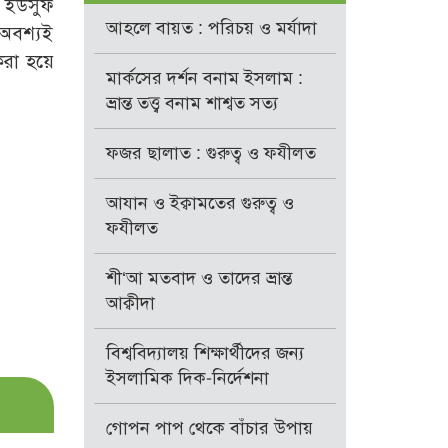
 ইউসুফ
আহলে বায়ত : পরিচয় ও মর্যাদা
 অবশ্যই
 করা হয়ে
মার্কসের দর্শন বনাম ইসলাম :
ভ্রান্ত তত্ত্ব বনাম শাশ্বত সত্য
ফজর ছালাত : গুরুত্ব ও ফযীলত
আযান ও ইক্বামতের গুরুত্ব ও
ফযীলত
শী‘আ মতবাদ ও তাদের ভ্রান্ত
আক্বীদা
বিশ্ববিদ্যালয় শিক্ষার্থীদের জন্য
ইসলামিক দিক-নির্দেশনা
গোপন পাপ থেকে বাঁচার উপায়