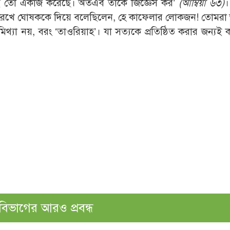
াই তো একাজ করেছে। অতএব তাকে জিজ্ঞেস কর’
(
আম্বিয়া ৬৩)
।
য়ে রেখে ঘোষককে দিয়ে বলেছিলেন, হে কাফেলার লোকজন! তোমরা
ে মিথ্যা নয়, বরং ‘তাওরিয়াহ’। যা সত্যকে প্রতিষ্ঠিত করার জন্যই
বিভাগের আরও প্রবন্ধ