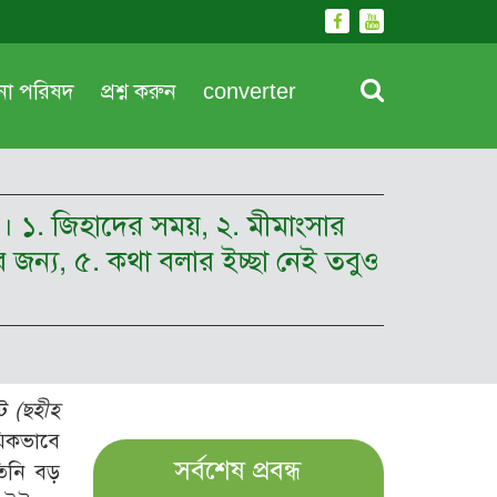
দনা পরিষদ
প্রশ্ন করুন
converter
য়েয। ১. জিহাদের সময়, ২. মীমাংসার
 জন্য, ৫. কথা বলার ইচ্ছা নেই তবুও
কট
(
ছহীহ
য়িকভাবে
সর্বশেষ প্রবন্ধ
 তিনি বড়