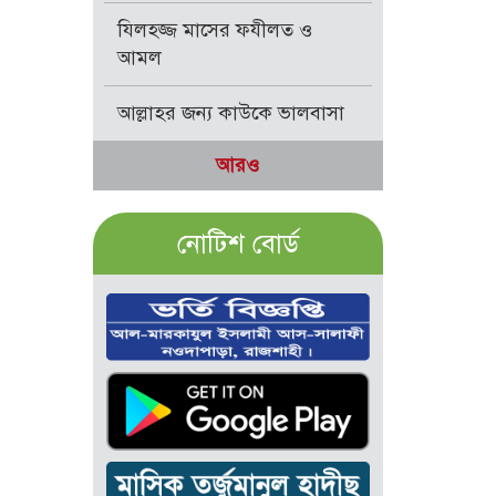
যিলহজ্জ মাসের ফযীলত ও
আমল
আল্লাহর জন্য কাউকে ভালবাসা
আরও
নোটিশ বোর্ড