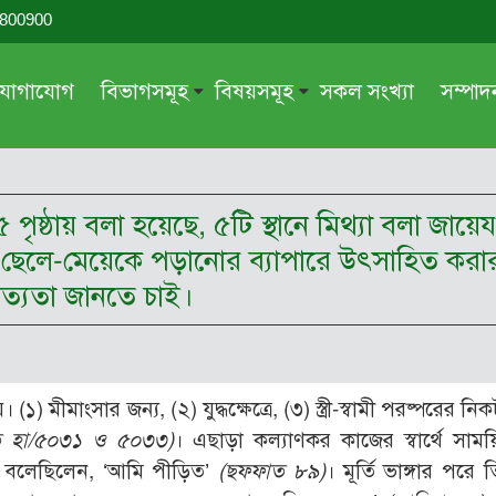
-800900
যোগাযোগ
বিভাগসমূহ
বিষয়সমূহ
সকল সংখ্যা
সম্পা
সম্পাদকীয়
জায়েয-নাজায়েয
গ্রন্থ পর্যালোচনা
আক্বীদা বা বিশ্বাস
৫ পৃষ্ঠায় বলা হয়েছে, ৫টি স্থানে মিথ্যা বলা জা
দরসে কুরআন
শিক্ষা ও সংস্কৃতি
৪. ছেলে-মেয়েকে পড়ানোর ব্যাপারে উৎসাহিত করার
দরসে হাদীছ
নারী সমাজ
ত্যতা জানতে চাই।
প্রবন্ধ সমুহ
আত্মশুদ্ধি
সাময়িক প্রসঙ্গ
পরকাল
সময়ের ভাবনা
নীতি-নৈতিকতা
(১) মীমাংসার জন্য, (২) যুদ্ধক্ষেত্রে, (৩) স্ত্রী-স্বামী পরষ্পরের নি
মহিলা অঙ্গন
তারবিয়াত
ত হা/৫০৩১ ও ৫০৩৩)
। এছাড়া কল্যাণকর কাজের স্বার্থে সাম
) বলেছিলেন, ‘আমি পীড়িত’
(
ছফফাত ৮৯)
। মূর্তি ভাঙ্গার পরে
আরও
আরও