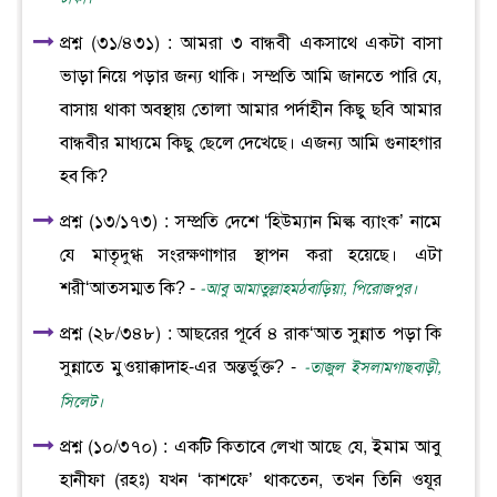
প্রশ্ন (৩১/৪৩১) : আমরা ৩ বান্ধবী একসাথে একটা বাসা
ভাড়া নিয়ে পড়ার জন্য থাকি। সম্প্রতি আমি জানতে পারি যে,
বাসায় থাকা অবস্থায় তোলা আমার পর্দাহীন কিছু ছবি আমার
বান্ধবীর মাধ্যমে কিছু ছেলে দেখেছে। এজন্য আমি গুনাহগার
হব কি?
প্রশ্ন (১৩/১৭৩) : সম্প্রতি দেশে ‘হিউম্যান মিল্ক ব্যাংক’ নামে
যে মাতৃদুগ্ধ সংরক্ষণাগার স্থাপন করা হয়েছে। এটা
শরী‘আতসম্মত কি? -
-আবু আমাতুল্লাহমঠবাড়িয়া, পিরোজপুর।
প্রশ্ন (২৮/৩৪৮) : আছরের পূর্বে ৪ রাক‘আত সুন্নাত পড়া কি
সুন্নাতে মুওয়াক্কাদাহ-এর অন্তর্ভুক্ত? -
-তাজুল ইসলামগাছবাড়ী,
সিলেট।
প্রশ্ন (১০/৩৭০) : একটি কিতাবে লেখা আছে যে, ইমাম আবু
হানীফা (রহঃ) যখন ‘কাশফে’ থাকতেন, তখন তিনি ওযূর