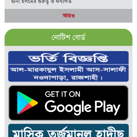
দ্বীনী ইলমের গুরুত্ব ও ফযীলত
আরও
নোটিশ বোর্ড