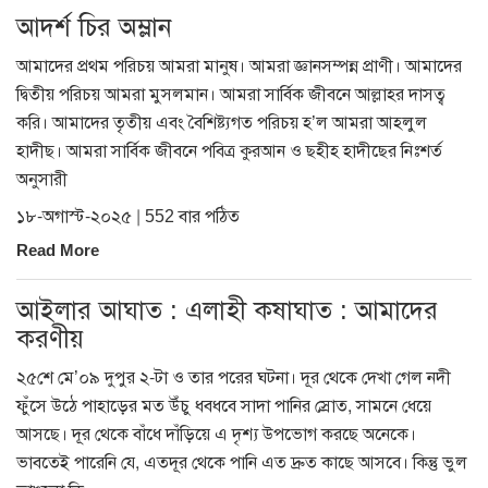
আদর্শ চির অম্লান
আমাদের প্রথম পরিচয় আমরা মানুষ। আমরা জ্ঞানসম্পন্ন প্রাণী। আমাদের
দ্বিতীয় পরিচয় আমরা মুসলমান। আমরা সার্বিক জীবনে আল্লাহর দাসত্ব
করি। আমাদের তৃতীয় এবং বৈশিষ্ট্যগত পরিচয় হ’ল আমরা আহলুল
হাদীছ। আমরা সার্বিক জীবনে পবিত্র কুরআন ও ছহীহ হাদীছের নিঃশর্ত
অনুসারী
১৮-অগাস্ট-২০২৫ | 552 বার পঠিত
Read More
আইলার আঘাত : এলাহী কষাঘাত : আমাদের
করণীয়
২৫শে মে’০৯ দুপুর ২-টা ও তার পরের ঘটনা। দূর থেকে দেখা গেল নদী
ফুঁসে উঠে পাহাড়ের মত উঁচু ধবধবে সাদা পানির স্রোত, সামনে ধেয়ে
আসছে। দূর থেকে বাঁধে দাঁড়িয়ে এ দৃশ্য উপভোগ করছে অনেকে।
ভাবতেই পারেনি যে, এতদূর থেকে পানি এত দ্রুত কাছে আসবে। কিন্তু ভুল