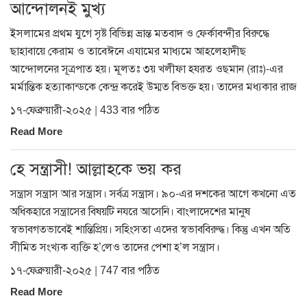
আন্দোলনই মুখ্য
ইসলামের প্রথম যুগে সৃষ্ট বিভিন্ন ভ্রান্ত মতবাদ ও ফের্কাবন্দীর বিরুদ্ধে
ছাহাবায়ে কেরাম ও তাবেঈনে এযামের মাধ্যমে আহলেহাদীছ
আন্দোলনের সূত্রপাত হয়। মূলতঃ ৩য় খলীফা হযরত ওছমান (রাঃ)-এর
মর্মান্তিক হত্যাকান্ডকে কেন্দ্র করেই উম্মত বিভক্ত হয়। তাদের মধ্যকার রাজ
১৭-ফেব্রুয়ারী-২০২৫ | 433 বার পঠিত
Read More
হে সন্ত্রাসী! আল্লাহকে ভয় কর
সন্ত্রাস সন্ত্রাস আর সন্ত্রাস। সর্বত্র সন্ত্রাস। ৯০-এর দশকের আগে কখনো এত
অধিকহারে সন্ত্রাসের বিষয়টি নযরে আসেনি। বাংলাদেশের মানুষ
স্বভাবগতভাবেই শান্তিপ্রিয়। সহিংসতা এদের স্বভাববিরুদ্ধ। কিন্তু এখন অতি
সীমিত সংখ্যক ব্যক্তি হ’লেও তাদের পেশা হ’ল সন্ত্রাস।
১৭-ফেব্রুয়ারী-২০২৫ | 747 বার পঠিত
Read More