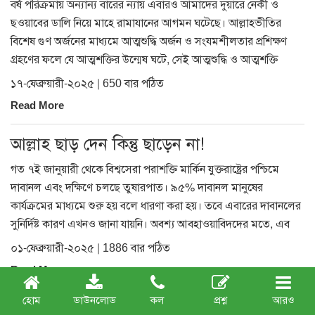
বর্ষ পরিক্রমায় অন্যান্য বারের ন্যায় এবারও আমাদের দুয়ারে নেকী ও
ছওয়াবের ডালি নিয়ে মাহে রামাযানের আগমন ঘটেছে। আল্লাহভীতির
বিশেষ গুণ অর্জনের মাধ্যমে আত্মশুদ্ধি অর্জন ও সংযমশীলতার প্রশিক্ষণ
গ্রহণের ফলে যে আত্মশক্তির উন্মেষ ঘটে, সেই আত্মশুদ্ধি ও আত্মশক্তি
১৭-ফেব্রুয়ারী-২০২৫ | 650 বার পঠিত
Read More
আল্লাহ ছাড় দেন কিন্তু ছাড়েন না!
গত ৭ই জানুয়ারী থেকে বিশ্বসেরা পরাশক্তি মার্কিন যুক্তরাষ্ট্রের পশ্চিমে
দাবানল এবং দক্ষিণে চলছে তুষারপাত। ৯৫% দাবানল মানুষের
কার্যক্রমের মাধ্যমে শুরু হয় বলে ধারণা করা হয়। তবে এবারের দাবানলের
সুনির্দিষ্ট কারণ এখনও জানা যায়নি। অবশ্য আবহাওয়াবিদদের মতে, এব
০১-ফেব্রুয়ারী-২০২৫ | 1886 বার পঠিত
Read More
হোম
ডাউনলোড
কল
প্রশ্ন
আরও
আমরা শোকাহত, স্তম্ভিত, শংকিত