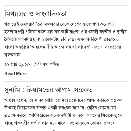
মিথ্যাচার ও সাংবাদিকতা
গত ১৫ই ফেব্রুয়ারী’০৫ মঙ্গলবার থেকে দেশের হাতে গণা কয়েকটি
ইসলামপন্থী পত্রিকা বাদে প্রায় সব ক’টি বাংলা ও ইংরেজী জাতীয় ও স্থানীয়
দৈনিকে কোনটায় ছবিসহ কোনটায় ছবি ছাড়া এমনকি বিদেশী বেতারের
বাংলা অনুষ্ঠানে ‘আহলেহাদীছ আন্দোলন বাংলাদেশ’ এবং এ সংগঠনের
মুহতারাম
২১-মার্চ-২০২৫ | 727 বার পঠিত
Read More
সুনামি : ক্বিয়ামতের আগাম সংকেত
আল্লাহ বলেন, ‘হে মানব জাতি! তোমরা তোমাদের পালনকর্তাকে ভয় কর।
নিশ্চয়ই ক্বিয়ামতের কম্পন একটি ভয়ংকর ব্যাপার। যেদিন তোমরা তা
প্রত্যক্ষ করবে, সেদিন প্রত্যেক স্তন্যদায়িনী মা তারা কোলের শিশুকে ভুলে
যাবে, গর্ভবতীর গর্ভ খালাস হয়ে যাবে এবং মানুষকে তোমরা দেখবে