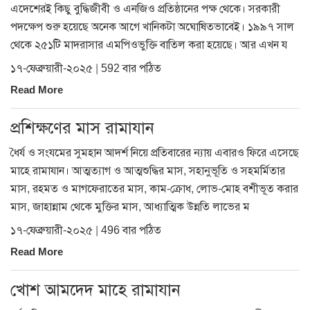
এদেশেরই কিছু বুদ্ধিজীবী ও এনজিও প্রতিষ্ঠানের পক্ষ থেকে। সরকারী
পদক্ষেপ শুরু হয়েছে অনেক আগে খানিকটা অঘোষিতভাবেই। ১৯৯৭ সাল
থেকে ২৫১টি মাদরাসার এমপিওভুক্তি বাতিল করা হয়েছে। আর এখন য
১৭-ফেব্রুয়ারী-২০২৫ | 592 বার পঠিত
Read More
প্রশিক্ষণের মাস রামাযান
ধৈর্য ও সংযমের সুমহান আদর্শ নিয়ে প্রতিবারের ন্যায় এবারও ফিরে এসেছে
মাহে রামাযান। আত্মত্যাগ ও আত্মশুদ্ধির মাস, সহানুভূতি ও সহমর্মিতার
মাস, রহমত ও মাগফেরাতের মাস, কাম-ক্রোধ, লোভ-মোহ বশীভূত করার
মাস, জাহান্নাম থেকে মুক্তির মাস, আধ্যাত্মিক উন্নতি লাভের ম
১৭-ফেব্রুয়ারী-২০২৫ | 496 বার পঠিত
Read More
খোশ আমদেদ মাহে রামাযান