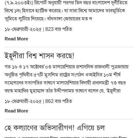
(৭.৯.২০০৩ইং) রিপোর্ট অনুযায়ী পরপর তিন বছর বাংলাদেশ দুর্নীতিতে
বিশ্বে ১নং হিসাবে হ্যাট্টিক করেছে। যা সারা বিশ্বে আমাদের ভাবমূর্তিকে
ভূমিতে লুটিয়ে দিয়েছে। বাঁধভাঙ্গা জোয়ারের মত দ
১৮-ফেব্রুয়ারী-২০২৫ | 823 বার পঠিত
Read More
ইহূদীরা বিশ্ব শাসন করছে!
গত ১৬ ও ১৭ অক্টোবর’০৩ মালয়েশিয়ার প্রশাসনিক রাজধানী পুত্রজায়ায়
অনুষ্ঠিত পৃথিবীর ৫৭টি মুসলিম রাষ্ট্রের সংগঠন ওআইসির ১০ম শীর্ষ
সম্মেলনের সভাপতির ভাষণে মালয়েশিয়ার বিদায়ী প্রধানমন্ত্রী ৭৩ বছর
বয়স্ক মাহাথির মুহাম্মাদ তাঁর উদ্দীপনাময় ভাষণে বলেন যে, ‘ইহূদীরা
১৮-ফেব্রুয়ারী-২০২৫ | 862 বার পঠিত
Read More
হে কল্যাণের অভিসারীগণ! এগিয়ে চল