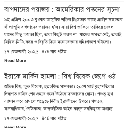
বাগদাদের পরাজয় : আমেরিকার পতনের সূচনা
৯ই এপ্রিল ২০০৩ বুধবার আসুরিক শক্তির হিংস্রতার কাছে প্রাচীন সভ্যতার
লীলাভূমি বাগদাদের পরাজয় হ’ল। সারা বিশ্ব তাকিয়ে তাকিয়ে দেখল।
যাদের কিছু ক্ষমতা ছিল, তারা কিছুই করল না। যাদের ক্ষমতা নেই, তারাই
মিছিল-মিটিং করে ও বিবৃতি দিয়ে মনোবেদনার বহিঃপ্রকাশ ঘটালো।
১৭-ফেব্রুয়ারী-২০২৫ | 879 বার পঠিত
Read More
ইরাকে মার্কিন হামলা : বিশ্ব বিবেক জেগে ওঠ
স্তম্ভিত বিশ্ব, ক্ষুব্ধ বিবেক, হতচকিত মানবতা। ২০শে মার্চ বৃহস্পতিবার
দিবাগত রাত্রির শেষ প্রহরে গর্জে উঠেছে দাজ্জালের বোমা। পশুত্ব মুখ
ব্যাদান করে হামলে পড়েছে নিরীহ ইরাকীদের উপরে। গণতন্ত্র,
মানবাধিকার, নৈতিকতা, আন্তর্জাতিক আইন-কানূন সবকিছুকে অগ্রাহ্য
১৭-ফেব্রুয়ারী-২০২৫ | 946 বার পঠিত
Read More