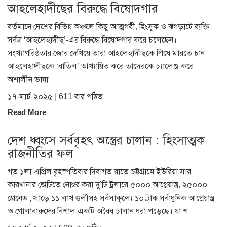
আহলেহাদীছের বিরুদ্ধে বিষোদ্গার
বর্তমানে দেশের বিভিন্ন অঞ্চলে কিছু আত্মগর্বী, হিংসুক ও ঝগড়াটে ব্যক্তি
সর্বত্র ‘আহলেহাদীছ’-এর বিরুদ্ধে বিষোদ্গার করে চলেছেন।
সংখ্যাগরিষ্ঠতার জোর দেখিয়ে তারা আহলেহাদীছকে পিষে মারতে চান।
আহলেহাদীছকে ‘বাতিল’ আখ্যায়িত করে তাদেরকে চ্যালেঞ্জ করে
অশালীন ভাষা
১৭-মার্চ-২০২৫ | 611 বার পঠিত
Read More
দেশ ধ্বংসে সর্ববৃহৎ অস্ত্রের চালান : হিংসাত্মক
রাজনীতির ফল
গত ১লা এপ্রিল বৃহস্পতিবার দিবাগত রাতে চট্টগ্রামে ইউরিয়া সার
কারখানার জেটিতে নোঙর করা দু’টি ট্রলারে ৫০০০ আগ্নেয়াস্ত্র, ২৫০০০
গ্রেনেড , সাড়ে ১১ লাখ গুলীসহ সর্বসাকুল্যে ১০ ট্রাক সর্বাধুনিক আগ্নেয়াস্ত্র
ও গোলাবারুদের বিশাল একটি অবৈধ চালান ধরা পড়েছে। যা শ