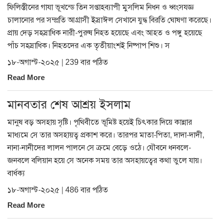
ফিলিস্তীনের গাযা ভূখন্ডে তিন সপ্তাহব্যাপী মুসলিম নিধন ও ধ্বংসযজ্ঞ
চালানোর পর সম্প্রতি আগ্রাসী ইস্রাঈল সেখানে যুদ্ধ বিরতি ঘোষণা করেছে।
প্রায় দেড় সহস্রাধিক নারী-পুরুষ নিহত হয়েছে এবং আহত ও পঙ্গু হয়েছে
পাঁচ সহস্রাধিক। নিহতদের এক তৃতীয়াংশই নিষ্পাপ শিশু। স
১৮-অগাস্ট-২০২৫ | 239 বার পঠিত
Read More
মানবতার শেষ আশ্রয় ইসলাম
মানুষ বড় অসহায় সৃষ্টি। পৃথিবীতে ভূমিষ্ট হয়েই চিৎকার দিয়ে কান্নার
মাধ্যমে সে তার অসহায়ত্ব প্রকাশ করে। তারপর মাতা-পিতা, দাদা-দাদী,
নানা-নানীদের লালন পালনে সে ক্রমে বেড়ে ওঠে। যৌবনে ধনবলে-
জনবলে বলিয়ান হয়ে সে অনেক সময় তার অসহায়ত্বের কথা ভুলে যায়।
বার্ধক্য
১৮-অগাস্ট-২০২৫ | 486 বার পঠিত
Read More