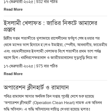
১৭-ফেব্রুয়ারী-২০২৫ | 932 বার পঠিত
Read More
ইসলামী খেলাফত : জাতির নিকটে আমাদের
প্রস্তাব
খ্রিষ্টীয় সপ্তম শতাব্দীতে খুলাফায়ে রাশেদীনের স্বর্ণযুগ শেষ হওয়ার পর
থেকে মন্দের ভাল হিসাবে হ’লেও উমাইয়া, স্পেনীয়, আববাসীয়, ফাতেমীয়
এবং ওছমানীয়দের ইসলামী খেলাফত বিংশ শতাব্দীর প্রথম ভাগ পর্যন্ত
বহাল ছিল। ধর্মনিরপেক্ষতাবাদ ও জাতীয়তাবাদের সুড়সুড়ি দিয়ে কা
১৭-ফেব্রুয়ারী-২০২৫ | 975 বার পঠিত
Read More
অপারেশন ক্লীনহার্ট ও রামাযান
পবিত্র রামাযান আসার অনধিক তিন সপ্তাহ পূর্বেই দেশে শুরু হয়েছে
‘অপারেশন ক্লীনহার্ট’ (Operation Clean Heart) নামক এক অভিনব
শুদ্ধি অভিযান। এ শুদ্ধি অভিযানের দায়িত্ব দেওয়া হয়েছে মূলতঃ