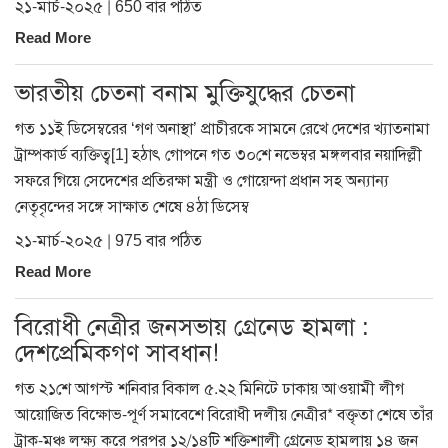
২১-মার্চ-২০২৫ | 650 বার পঠিত
Read More
ভারতীয় চেতনা বনাম মুক্তিযুদ্ধের চেতনা
গত ১১ই ডিসেম্বরের ‘গণ অনাস্থা’ প্রাচীরকে সামনে রেখে দেশের খ্যাতনামা
ট্রাম্পকার্ড ব্যক্তিত্ব[1] হঠাৎ গোপনে গত ৩০শে নভেম্বর মঙ্গলবার নয়াদিল্লী
সফরে গিয়ে সেদেশের প্রতিরক্ষা মন্ত্রী ও গোয়েন্দা প্রধান সহ অন্যান্য
নেতৃবৃন্দের সঙ্গে সাক্ষাত শেষে ৪ঠা ডিসেম্ব
২১-মার্চ-২০২৫ | 975 বার পঠিত
Read More
বিরোধী নেত্রীর জনসভায় গ্রেনেড হামলা :
দেশপ্রেমিকগণ সাবধান!
গত ২১শে আগস্ট শনিবার বিকাল ৫.২২ মিনিটে ঢাকায় আওয়ামী লীগ
আয়োজিত বিক্ষোভ-পূর্ণ সমাবেশে বিরোধী দলীয় নেত্রীর* বক্তৃতা শেষে তাঁর
ট্রাক-মঞ্চ লক্ষ্য করে পরপর ১২/১৪টি শক্তিশালী গ্রেনেড হামলায় ১৪ জন