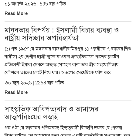
০১-অগাস্ট-২০২৬ | 595 বার পঠিত
Read More
মানবতার বিপর্যয় : ইসলামী বিচার ব্যবস্থা ও
রাষ্ট্রীয় সদিচ্ছার অপরিহার্যতা
(১) গত ১৯শে মে মঙ্গলবার রাজধানীর মিরপুর-১১ পল্লবীতে ৭ বছরের শিশু
রামীসা ২য় শ্রেণীর ছাত্রী স্কুলে যাওয়ার প্রস্ত্ততিকালে পাশের ফ্লাটের
প্রতিবেশী ইয়াবা সেবনে অভ্যস্ত সোহেল রানা তার স্ত্রীর সহযোগিতায়
কৌশলে তাদের ফ্লাটে নিয়ে যায়। অতঃপর মেয়েটিকে ধর্ষণ করে
৩০-জুন-২০২৬ | 2258 বার পঠিত
Read More
সাংস্কৃতিক আধিপত্যবাদ ও আমাদের
আত্মপরিচয়ের লড়াই
গত ৪ঠা মে ভারতের পশ্চিমবঙ্গে হিন্দুত্ববাদী বিজেপি দলের যে গেরুয়া
বিপ্লব ঘটেছে, তা আমাদের জন্য কেবল একটি রাজনৈতিক সংবাদ নয়, বরং