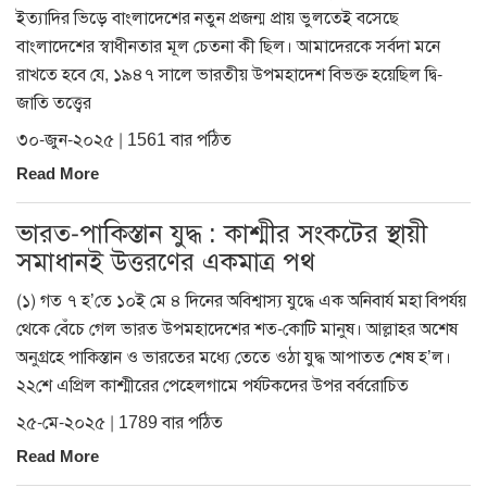
ইত্যাদির ভিড়ে বাংলাদেশের নতুন প্রজন্ম প্রায় ভুলতেই বসেছে
বাংলাদেশের স্বাধীনতার মূল চেতনা কী ছিল। আমাদেরকে সর্বদা মনে
রাখতে হবে যে, ১৯৪৭ সালে ভারতীয় উপমহাদেশ বিভক্ত হয়েছিল দ্বি-
জাতি তত্ত্বের
৩০-জুন-২০২৫ | 1561 বার পঠিত
Read More
ভারত-পাকিস্তান যুদ্ধ : কাশ্মীর সংকটের স্থায়ী
সমাধানই উত্তরণের একমাত্র পথ
(১) গত ৭ হ’তে ১০ই মে ৪ দিনের অবিশ্বাস্য যুদ্ধে এক অনিবার্য মহা বিপর্যয়
থেকে বেঁচে গেল ভারত উপমহাদেশের শত-কোটি মানুষ। আল্লাহর অশেষ
অনুগ্রহে পাকিস্তান ও ভারতের মধ্যে তেতে ওঠা যুদ্ধ আপাতত শেষ হ’ল।
২২শে এপ্রিল কাশ্মীরের পেহেলগামে পর্যটকদের উপর বর্বরোচিত
২৫-মে-২০২৫ | 1789 বার পঠিত
Read More