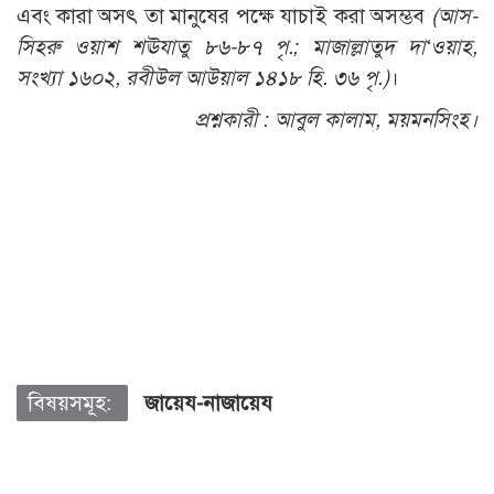
এবং কারা অসৎ তা মানুষের পক্ষে যাচাই করা অসম্ভব
(আস-
সিহরু ওয়াশ শঊযাতু ৮৬-৮৭ পৃ.; মাজাল্লাতুদ দা‘ওয়াহ,
সংখ্যা ১৬০২, রবীউল আউয়াল ১৪১৮ হি. ৩৬ পৃ.)
।
প্রশ্নকারী :
আবুল কালাম, ময়মনসিংহ।
বিষয়সমূহ:
জায়েয-নাজায়েয