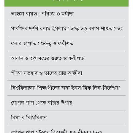
আহলে বায়ত : পরিচয় ও মর্যাদা
মার্কসের দর্শন বনাম ইসলাম : ভ্রান্ত তত্ত্ব বনাম শাশ্বত সত্য
ফজর ছালাত : গুরুত্ব ও ফযীলত
আযান ও ইক্বামতের গুরুত্ব ও ফযীলত
শী‘আ মতবাদ ও তাদের ভ্রান্ত আক্বীদা
বিশ্ববিদ্যালয় শিক্ষার্থীদের জন্য ইসলামিক দিক-নির্দেশনা
গোপন পাপ থেকে বাঁচার উপায়
রিয়া-র বিধিবিধান
গোপন পাপ : ঈমান বিধ্বংসী এক নীরব ঘাতক