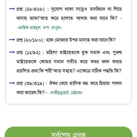
প্রশ্ন (২৮/৪২৮) : সুযোগ থাকা সত্ত্বেও মসজিদে না গিয়ে
বাসায় জামা‘আত করে ছালাত আদায় করা যাবে কি? -
-আছিফ মাহমূদ, ধাপ, রংপুর।
প্রশ্ন (২০/১৮০) : হাফ মোজার উপর মাসাহ করা যাবে কি?
প্রশ্ন (১২/৯২) : মহিলা মাইয়েতকে বুক সমান এবং পুরুষ
মাইয়েতকে কোমর সমান গভীর করে কবর খনন করার
প্রচলিত প্রথা কি শরী‘আত সম্মত? এক্ষেত্রে সঠিক পদ্ধতি কি?
প্রশ্ন (৩৯/৩১৯) : ঔষধ খেয়ে মাসিক বন্ধ করে ছিয়াম পালন
করা জায়েয কি? -
-সাবীহাচুয়েট, চট্টগ্রাম।
সর্বশেষ প্রবন্ধ