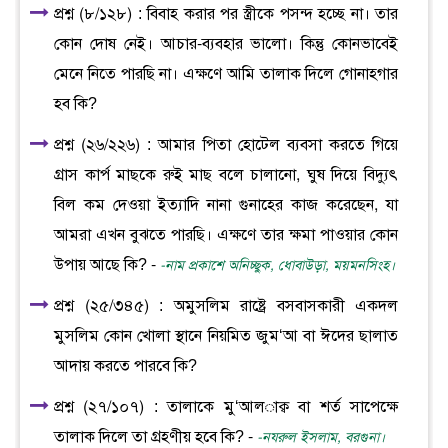
প্রশ্ন (৮/১২৮) : বিবাহ করার পর স্ত্রীকে পসন্দ হচ্ছে না। তার
কোন দোষ নেই। আচার-ব্যবহার ভালো। কিন্তু কোনভাবেই
মেনে নিতে পারছি না। এক্ষণে আমি তালাক দিলে গোনাহগার
হব কি?
প্রশ্ন (২৬/২২৬) : আমার পিতা হোটেল ব্যবসা করতে গিয়ে
গ্রাস কার্প মাছকে রুই মাছ বলে চালানো, ঘুষ দিয়ে বিদ্যুৎ
বিল কম দেওয়া ইত্যাদি নানা গুনাহের কাজ করেছেন, যা
আমরা এখন বুঝতে পারছি। এক্ষণে তার ক্ষমা পাওয়ার কোন
উপায় আছে কি? -
-নাম প্রকাশে অনিচ্ছুক, ধোবাউড়া, ময়মনসিংহ।
প্রশ্ন (২৫/৩৪৫) : অমুসলিম রাষ্ট্রে বসবাসকারী একদল
মুসলিম কোন খোলা স্থানে নিয়মিত জুম‘আ বা ঈদের ছালাত
আদায় করতে পারবে কি?
প্রশ্ন (২৭/১০৭) : তালাকে মু‘আল­াক্ব বা শর্ত সাপেক্ষে
তালাক দিলে তা গ্রহণীয় হবে কি? -
-নযরুল ইসলাম, বরগুনা।