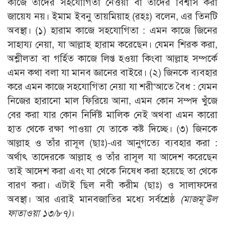
কাজে তাদের সহযোগিতা নেওয়া বা তাদের বিশ্বাস করা
জায়েয নয়। ইমাম ইবনু তায়মিয়াহ (রহঃ) বলেন, এর তিনটি
অবস্থা। (১) হারাম কাজে সহযোগিতা : এমন কাজে জিনের
সাহায্য নেয়া, যা আল্লাহ হারাম করেছেন। যেমন শিরক করা,
অশ্লীলতা বা গর্হিত কাজে লিপ্ত হওয়া কিংবা আল্লাহ সম্পর্কে
এমন কথা বলা যা মানব জ্ঞানের বাইরে। (২) জিনকে ব্যবহার
করে এমন কাজে সহযোগিতা নেয়া যা শরী‘আতে বৈধ : যেমন
নিজের হারানো মাল ফিরিয়ে আনা, এমন কোন সম্পদ খুঁজে
বের করা যার কোন নির্দিষ্ট মালিক নেই অথবা এমন কারো
হাত থেকে রক্ষা পাওয়া যে তাকে কষ্ট দিচ্ছে। (৩) জিনকে
আল্লাহ ও তাঁর রাসূল (ছাঃ)-এর আনুগত্যে ব্যবহার করা :
অর্থাৎ তাদেরকে আল্লাহ ও তাঁর রাসূল যা আদেশ করেছেন
তাই আদেশ করা এবং যা থেকে নিষেধ করা হয়েছে তা থেকে
বারণ করা। এটাই ছিল নবী করীম (ছাঃ) ও সালাফদের
অবস্থা। আর এরাই মানবজাতির মধ্যে সর্বশ্রেষ্ঠ
(মাজমূ‘উল
ফাতাওয়া ১৩/৮৭)
।