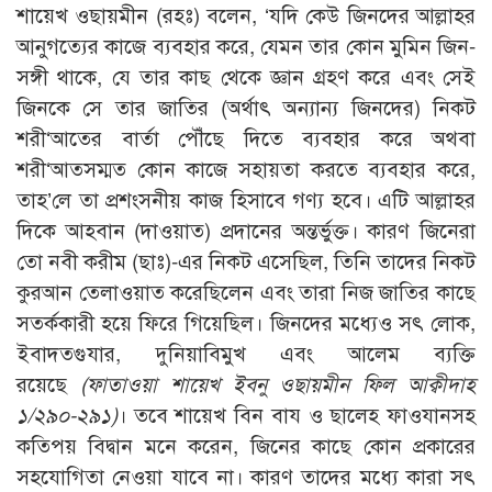
শায়েখ ওছায়মীন (রহঃ) বলেন, ‘যদি কেউ জিনদের আল্লাহর
আনুগত্যের কাজে ব্যবহার করে, যেমন তার কোন মুমিন জিন-
সঙ্গী থাকে, যে তার কাছ থেকে জ্ঞান গ্রহণ করে এবং সেই
জিনকে সে তার জাতির (অর্থাৎ অন্যান্য জিনদের) নিকট
শরী‘আতের বার্তা পৌঁছে দিতে ব্যবহার করে অথবা
শরী‘আতসম্মত কোন কাজে সহায়তা করতে ব্যবহার করে,
তাহ’লে তা প্রশংসনীয় কাজ হিসাবে গণ্য হবে। এটি আল্লাহর
দিকে আহবান (দাওয়াত) প্রদানের অন্তর্ভুক্ত। কারণ জিনেরা
তো নবী করীম (ছাঃ)-এর নিকট এসেছিল, তিনি তাদের নিকট
কুরআন তেলাওয়াত করেছিলেন এবং তারা নিজ জাতির কাছে
সতর্ককারী হয়ে ফিরে গিয়েছিল। জিনদের মধ্যেও সৎ লোক,
ইবাদতগুযার, দুনিয়াবিমুখ এবং আলেম ব্যক্তি
রয়েছে
(ফাতাওয়া শায়েখ ইবনু ওছায়মীন ফিল আক্বীদাহ
১/২৯০-২৯১)
। তবে শায়েখ বিন বায ও ছালেহ ফাওযানসহ
কতিপয় বিদ্বান মনে করেন, জিনের কাছে কোন প্রকারের
সহযোগিতা নেওয়া যাবে না। কারণ তাদের মধ্যে কারা সৎ