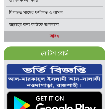
ও শিখনফল নির্ণয়
যিলহজ্জ মাসের ফযীলত ও আমল
আল্লাহর জন্য কাউকে ভালবাসা
আরও
নোটিশ বোর্ড