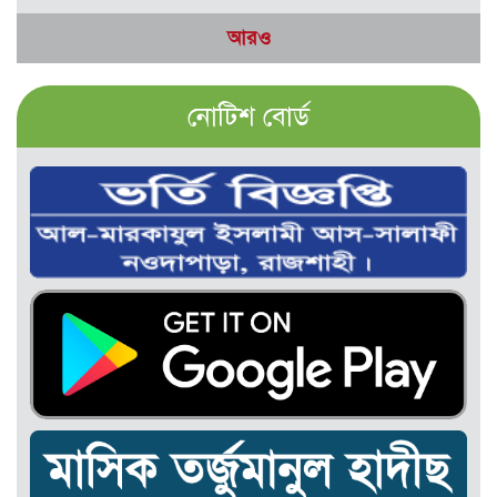
আরও
নোটিশ বোর্ড