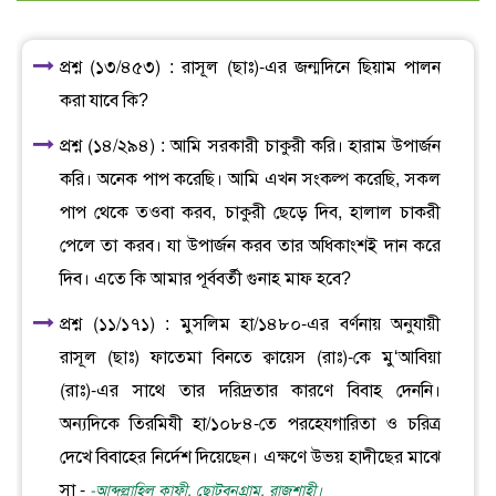
প্রশ্ন (১৩/৪৫৩) : রাসূল (ছাঃ)-এর জন্মদিনে ছিয়াম পালন
করা যাবে কি?
প্রশ্ন (১৪/২৯৪) : আমি সরকারী চাকুরী করি। হারাম উপার্জন
করি। অনেক পাপ করেছি। আমি এখন সংকল্প করেছি, সকল
পাপ থেকে তওবা করব, চাকুরী ছেড়ে দিব, হালাল চাকরী
পেলে তা করব। যা উপার্জন করব তার অধিকাংশই দান করে
দিব। এতে কি আমার পূর্ববর্তী গুনাহ মাফ হবে?
প্রশ্ন (১১/১৭১) : মুসলিম হা/১৪৮০-এর বর্ণনায় অনুযায়ী
রাসূল (ছাঃ) ফাতেমা বিনতে ক্বায়েস (রাঃ)-কে মু‘আবিয়া
(রাঃ)-এর সাথে তার দরিদ্রতার কারণে বিবাহ দেননি।
অন্যদিকে তিরমিযী হা/১০৮৪-তে পরহেযগারিতা ও চরিত্র
দেখে বিবাহের নির্দেশ দিয়েছেন। এক্ষণে উভয় হাদীছের মাঝে
সা -
-আব্দুল্লাহিল কাফী, ছোটবনগ্রাম, রাজশাহী।