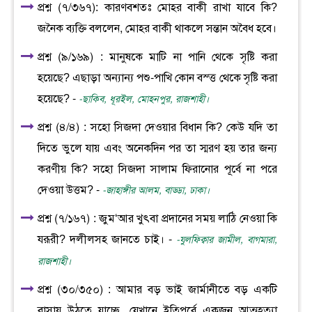
প্রশ্ন (৭/৩৬৭): কারণবশতঃ মোহর বাকী রাখা যাবে কি?
জনৈক ব্যক্তি বললেন, মোহর বাকী থাকলে সন্তান অবৈধ হবে।
প্রশ্ন (৯/১৬৯) : মানুষকে মাটি না পানি থেকে সৃষ্টি করা
হয়েছে? এছাড়া অন্যান্য পশু-পাখি কোন বস্ত্ত থেকে সৃষ্টি করা
হয়েছে? -
-ছাকিব, ধূরইল, মোহনপুর, রাজশাহী।
প্রশ্ন (৪/৪) : সহো সিজদা দেওয়ার বিধান কি? কেউ যদি তা
দিতে ভুলে যায় এবং অনেকদিন পর তা স্মরণ হয় তার জন্য
করণীয় কি? সহো সিজদা সালাম ফিরানোর পূর্বে না পরে
দেওয়া উত্তম? -
-জাহাঙ্গীর আলম, বাড্ডা, ঢাকা।
প্রশ্ন (৭/১৬৭) : জুম‘আর খুৎবা প্রদানের সময় লাঠি নেওয়া কি
যরূরী? দলীলসহ জানতে চাই। -
-যুলফিক্বার জামীল, বাগমারা,
রাজশাহী।
প্রশ্ন (৩০/৩৫০) : আমার বড় ভাই জার্মানীতে বড় একটি
বাসায় উঠতে যাচ্ছে, যেখানে ইতিপূর্বে একজন আত্মহত্যা