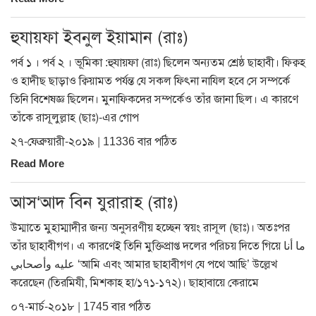
হুযায়ফা ইবনুল ইয়ামান (রাঃ)
পর্ব ১ । পর্ব ২ । ভূমিকা :হুযায়ফা (রাঃ) ছিলেন অন্যতম শ্রেষ্ঠ ছাহাবী। ফিক্বহ
ও হাদীছ ছাড়াও ক্বিয়ামত পর্যন্ত যে সকল ফিৎনা নাযিল হবে সে সম্পর্কে
তিনি বিশেষজ্ঞ ছিলেন। মুনাফিকদের সম্পর্কেও তাঁর জানা ছিল। এ কারণে
তাঁকে রাসূলুল্লাহ (ছাঃ)-এর গোপ
২৭-ফেব্রুয়ারী-২০১৯ | 11336 বার পঠিত
Read More
আস‘আদ বিন যুরারাহ (রাঃ)
উম্মাতে মুহাম্মাদীর জন্য অনুসরণীয় হচ্ছেন স্বয়ং রাসূল (ছাঃ)। অতঃপর
তাঁর ছাহাবীগণ। এ কারণেই তিনি মুক্তিপ্রাপ্ত দলের পরিচয় দিতে গিয়ে ما أنا
عليه وأصحابي ‘আমি এবং আমার ছাহাবীগণ যে পথে আছি’ উল্লেখ
করেছেন (তিরমিযী, মিশকাহ হা/১৭১-১৭২)। ছাহাবায়ে কেরামে
০৭-মার্চ-২০১৮ | 1745 বার পঠিত