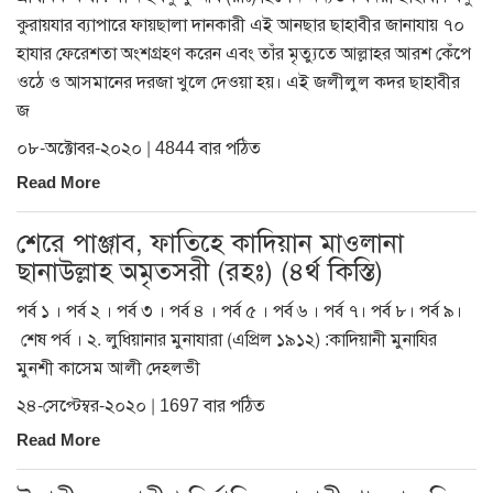
কুরায়যার ব্যাপারে ফায়ছালা দানকারী এই আনছার ছাহাবীর জানাযায় ৭০
হাযার ফেরেশতা অংশগ্রহণ করেন এবং তাঁর মৃত্যুতে আল্লাহর আরশ কেঁপে
ওঠে ও আসমানের দরজা খুলে দেওয়া হয়। এই জলীলুল কদর ছাহাবীর
জ
০৮-অক্টোবর-২০২০ | 4844 বার পঠিত
Read More
শেরে পাঞ্জাব, ফাতিহে কাদিয়ান মাওলানা
ছানাউল্লাহ অমৃতসরী (রহঃ) (৪র্থ কিস্তি)
পর্ব ১ । পর্ব ২ । পর্ব ৩ । পর্ব ৪ । পর্ব ৫ । পর্ব ৬ । পর্ব ৭। পর্ব ৮। পর্ব ৯।
শেষ পর্ব । ২. লুধিয়ানার মুনাযারা (এপ্রিল ১৯১২) :কাদিয়ানী মুনাযির
মুনশী কাসেম আলী দেহলভী
২৪-সেপ্টেম্বর-২০২০ | 1697 বার পঠিত
Read More