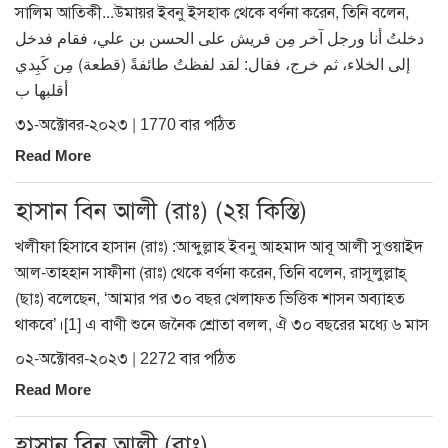
সালিম আতিকী...উমায়র ইবনু ইসহাক থেকে বর্ণনা করেন, তিনি বলেন,
دخلتُ أنا ورجل آخر مِن قريش على الحسن بن علي، فقام فدخل
إلى الخلاء، ثم خرج، فقال: لقد لفظتُ طائفةً (قطعة) مِن كَبِدي
أقلبها ب
৩১-অক্টোবর-২০২৩ | 1770 বার পঠিত
Read More
হাসান বিন আলী (রাঃ) (২য় কিস্তি)
খলীফা হিসাবে হাসান (রাঃ) :আব্দুল্লাহ ইব্নু আহমাদ আবূ আলী সুওয়াইদ
আল-তাহহান সাফীনা (রাঃ) থেকে বর্ণনা করেন, তিনি বলেন, রাসূলুল্লাহ্
(ছাঃ) বলেছেন, ‘আমার পর ৩০ বছর খেলাফত ভিত্তিক শাসন অব্যাহত
থাকবে’।[1] এ বাণী শুনে জনৈক শ্রোতা বলল, ঐ ৩০ বছরের মধ্যে ৬ মাস
০২-অক্টোবর-২০২৩ | 2272 বার পঠিত
Read More
হাসান বিন আলী (রাঃ)