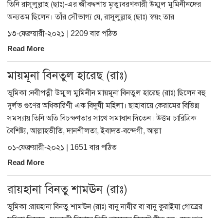
তিনি রাসূলুল্লাহ (ছাঃ)-এর জীবদ্দশায় মৃত্যুবরণকারী উম্মুল মুমিনীনদের
অন্যতম ছিলেন। তাঁর সৌভাগ্য যে, রাসূলুল্লাহ (ছাঃ) স্বয়ং তার
১৩-ফেব্রুয়ারী-২০২১ | 2209 বার পঠিত
Read More
মায়মূনা বিনতুল হারেছ (রাঃ)
ভূমিকা :নবীপত্নী উম্মুল মুমিনীন মায়মূনা বিনতুল হারেছ (রাঃ) ছিলেন বহু
দুর্লভ গুণের অধিকারিণী এক বিদুষী মহিলা। ছাহাবায়ে কেরামের বিভিন্ন
সমস্যায় তিনি অতি বিচক্ষণতার সাথে সমাধান দিতেন। উত্তম চারিত্রিক
বৈশিষ্ট্য, আল্লাহভীতি, দানশীলতা, ইবাদত-বন্দেগী, আল্লা
০১-ফেব্রুয়ারী-২০২১ | 1651 বার পঠিত
Read More
রায়হানা বিনতু শামঊন (রাঃ)
ভূমিকা :রায়হানা বিনতু শামঊন (রাঃ) বানু নাযীর বা বানু কুরাইযা গোত্রের