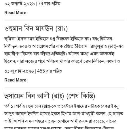
০২-অগাস্ট-২০২৬ | 79 বার পঠিত
Read More
ওছমান বিন মাযঊন (রাঃ)
ভূমিকা :ইসলামের ইতিহাস শুধু বিজয়ের ইতিহাস নয়। বরং নির্যাতন-
নিপীড়ন, ছবর ও আত্মোৎসর্গের এক রঞ্জিত ইতিহাস। রাসূলুল্লাহ (ছাঃ)-এর
ছাহাবীগণ ছিলেন যার জীবন্ত প্রতিচ্ছবি। তাঁদের মধ্যে এমন অনেকেই
ছিলেন, যারা সত্যের পথে অবিচল থাকার কারণে চরম নির্যাতন, বঞ্চনা ও
০১-জুলাই-২০২৬ | 455 বার পঠিত
Read More
হুসায়েন বিন আলী (রাঃ) (শেষ কিস্তি)
পর্ব ১। পর্ব ২। হুসায়েন (রাঃ)-কে তাবেঈনে ইযামের নছীহত :বকর ইবনু
আব্দুর রহমান ইবনিল হারেছ ইবনে হিশাম আল-মাখযূমী বলেন, হে চাচাত
ভাই! আপনি এমন শহরে যাচ্ছেন যেখানে আমীর-ওমরা রয়েছে, যাদের
কাছে বায়তুল মালের সম্পদ রয়েছে। তারা দীনার-দিরহামের (টাকার