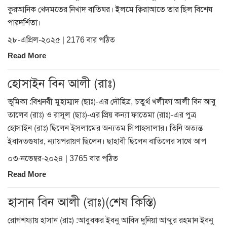
কুরআনিক খেদমতের নিখাদ বাতিঘর। ইলমে ক্বিরাআতে তার ছিল বিশেষ
পারদর্শিতা।
২৮-এপ্রিল-২০২৫ | 2176 বার পঠিত
Read More
হোসাইন বিন আলী (রাঃ)
ভূমিকা :বিশ্বনবী মুহাম্মাদ (ছাঃ)-এর দৌহিত্র, চতুর্থ খলীফা আলী বিন আবু
তালেব (রাঃ) ও রাসূল (ছাঃ)-এর প্রিয় কন্যা ফাতেমা (রাঃ)-এর পুত্র
হোসাইন (রাঃ) ছিলেন ইসলামের অন্যতম সিপাহসালার। তিনি অত্যন্ত
ইবাদতগুযার, ন্যায়পরায়ণ ছিলেন। ছাহাবী ছিলেন বাতিলের সাথে আপ
০৩-নভেম্বর-২০২৪ | 3765 বার পঠিত
Read More
হাসান বিন আলী (রাঃ)(শেষ কিস্তি)
রোগশয্যায় হাসান (রাঃ) :আবুবকর ইবনু আবিদ দুনিয়া আব্দুর রহমান ইবনু