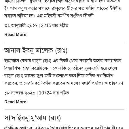
মহিলা ছিলেন। যুদ্ধবন্দী হিসাবে তিনি রাসূলের নিকটে নীত হন। অতঃপর
ইসলাম কবুল করার মাধ্যমে রাসূলের স্ত্রীদের মত মর্যাদা লাভের ঈর্ষণীয়
সম্মানে ভূষিতা হন। এই মহিয়সী রমণীর সংক্ষিপ্ত জীবনী
৩১-জানুয়ারী-২০২১ | 2215 বার পঠিত
Read More
আনাস ইবনু মালেক (রাঃ)
ছাহাবায়ে কেরাম রাসূল (ছাঃ)-এর নিকট থেকে সরাসরি অনেক কল্যাণকর
বিষয় শিক্ষা গ্রহণ করেছিলেন। কোন বিষয়ে তাঁদের ভুল-ত্রুটি হয়ে গেলে
রাসূল (ছাঃ) তাদের ভুল-ত্রুটি সংশোধন করে দিয়ে সঠিক পথ নির্দেশ
করতেন, তাদের নিকটে বর্ণনা করতেন আমলের যথার্থ পদ্ধতি। আল্লাহর ভা
১৮-নভেম্বর-২০২০ | 10724 বার পঠিত
Read More
সা‘দ ইবনু মু‘আয (রাঃ)
প্রাথমিক কথা : সা‘দ ইবনু মু‘আয (রাঃ) ছিলেন অন্যতম বদরী ছাহাবী। বনু