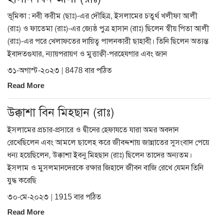
ভূমিকা : নবী করীম (ছাঃ)-এর দৌহিত্র, ইসলামের চতুর্থ খলীফা আলী
(রাঃ) ও ফাতেমা (রাঃ)-এর জ্যেষ্ঠ পুত্র হাসান (রাঃ) ছিলেন স্বীয় পিতা আলী
(রাঃ)-এর পরে খেলাফতের দায়িত্ব পালনকারী ছাহাবী। তিনি ছিলেন অত্যন্ত
ইবাদতগুযার, ন্যায়পরায়ণ ও মুত্তাক্বী-পরহেযগার এবং জান
৩১-অগাস্ট-২০২৩ | 8478 বার পঠিত
Read More
উক্কাশা বিন মিহছান (রাঃ)
ইসলামের প্রচার-প্রসারে ও দ্বীনের হেফাযতে যারা অমর অবদান
রেখেছিলেন এবং আমলে ছালেহ করে জীবদ্দশায় জান্নাতের সুসংবাদ পেয়ে
ধন্য হয়েছিলেন, উক্কাশা ইবনু মিহছান (রাঃ) ছিলেন তাদের অন্যতম।
ইসলাম ও মুসলমানদেরকে রক্ষার জিহাদে জীবন বাজি রেখে যেমন তিনি
যুদ্ধ করেছি
৩০-মে-২০২৩ | 1915 বার পঠিত
Read More