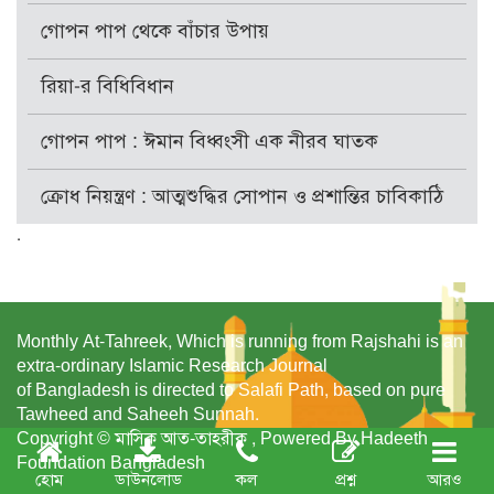
গোপন পাপ থেকে বাঁচার উপায়
রিয়া-র বিধিবিধান
গোপন পাপ : ঈমান বিধ্বংসী এক নীরব ঘাতক
ক্রোধ নিয়ন্ত্রণ : আত্মশুদ্ধির সোপান ও প্রশান্তির চাবিকাঠি
.
Monthly At-Tahreek, Which is running from Rajshahi is an
extra-ordinary Islamic Research Journal
of Bangladesh is directed to Salafi Path, based on pure
Tawheed and Saheeh Sunnah.
Copyright © মাসিক আত-তাহরীক , Powered By Hadeeth
Foundation Bangladesh
হোম
ডাউনলোড
কল
প্রশ্ন
আরও