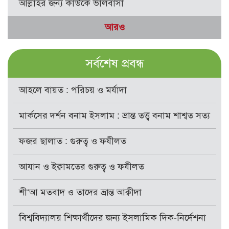
আল্লাহর জন্য কাউকে ভালবাসা
আরও
সর্বশেষ প্রবন্ধ
আহলে বায়ত : পরিচয় ও মর্যাদা
মার্কসের দর্শন বনাম ইসলাম : ভ্রান্ত তত্ত্ব বনাম শাশ্বত সত্য
ফজর ছালাত : গুরুত্ব ও ফযীলত
আযান ও ইক্বামতের গুরুত্ব ও ফযীলত
শী‘আ মতবাদ ও তাদের ভ্রান্ত আক্বীদা
বিশ্ববিদ্যালয় শিক্ষার্থীদের জন্য ইসলামিক দিক-নির্দেশনা