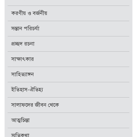
করণীয় ও বর্জনীয়
সন্তান পরিচর্যা
প্রচ্ছদ রচনা
সাক্ষাৎকার
সাহিত্যাঙ্গন
ইতিহাস-ঐতিহ্য
সালাফদের জীবন থেকে
আত্মচিন্তা
স্মৃতিকথা