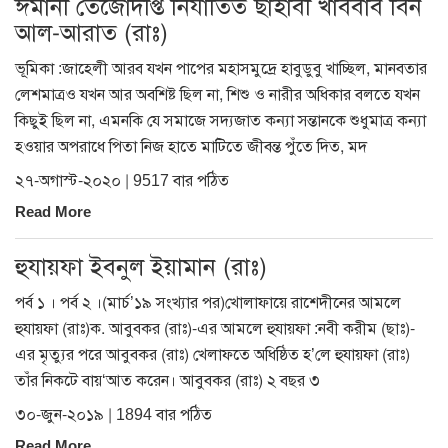
ঈমানী তেজোদীপ্ত নির্যাতিত ছাহাবী খাববাব বিন
আল-আরাত (রাঃ)
ভূমিকা :জাহেলী আরব যখন পাপের মহাসমুদ্রে হাবুডুবু খাচ্ছিল, মানবতার
লেশমাত্রও যখন আর অবশিষ্ট ছিল না, শিশু ও নারীর অধিকার বলতে যখন
কিছুই ছিল না, এমনকি যে সমাজে সদ্যজাত কন্যা সন্তানকে শুধুমাত্র কন্যা
হওয়ার অপরাধে পিতা নিজ হাতে মাটিতে জীবন্ত পুঁতে দিত, মদ
২৭-অগাস্ট-২০২০ | 9517 বার পঠিত
Read More
হুযায়ফা ইবনুল ইয়ামান (রাঃ)
পর্ব ১ । পর্ব ২ ।(মার্চ’১৯ সংখ্যার পর)খোলাফায়ে রাশেদীনের আমলে
হুযায়ফা (রাঃ)ক. আবুবকর (রাঃ)-এর আমলে হুযায়ফা :নবী করীম (ছাঃ)-
এর মৃত্যুর পরে আবুবকর (রাঃ) খেলাফতে অধিষ্ঠিত হ’লে হুযায়ফা (রাঃ)
তাঁর নিকটে বায়‘আত করেন। আবুবকর (রাঃ) ২ বছর ৩
৩০-জুন-২০১৯ | 1894 বার পঠিত
Read More