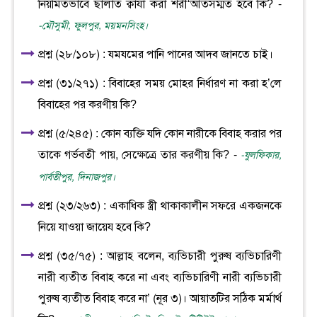
নিয়মিতভাবে ছালাত ক্বাযা করা শরী‘আতসম্মত হবে কি? -
-মৌসুমী, ফুলপুর, ময়মনসিংহ।
প্রশ্ন (২৮/১০৮) : যমযমের পানি পানের আদব জানতে চাই।
প্রশ্ন (৩১/২৭১) : বিবাহের সময় মোহর নির্ধারণ না করা হ’লে
বিবাহের পর করণীয় কি?
প্রশ্ন (৫/২৪৫) : কোন ব্যক্তি যদি কোন নারীকে বিবাহ করার পর
তাকে গর্ভবতী পায়, সেক্ষেত্রে তার করণীয় কি? -
-যুলফিকার,
পার্বতীপুর, দিনাজপুর।
প্রশ্ন (২৩/২৬৩) : একাধিক স্ত্রী থাকাকালীন সফরে একজনকে
নিয়ে যাওয়া জায়েয হবে কি?
প্রশ্ন (৩৫/৭৫) : আল্লাহ বলেন, ব্যভিচারী পুরুষ ব্যভিচারিণী
নারী ব্যতীত বিবাহ করে না এবং ব্যভিচারিণী নারী ব্যভিচারী
পুরুষ ব্যতীত বিবাহ করে না’ (নূর ৩)। আয়াতটির সঠিক মর্মার্থ