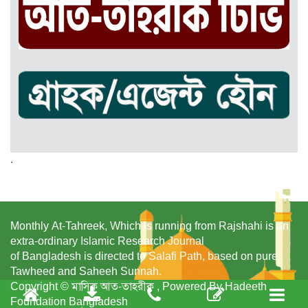
.
Monthly At-Tahreek, Which is running from Rajshahi is an
extra-ordinary Islamic Research Journal
of Bangladesh is directed to Salafi Path, based on pure
Tawheed and Saheeh Sunnah.
Copyright © মাসিক আত-তাহরীক , Powered By Hadeeth
Foundation Bangladesh