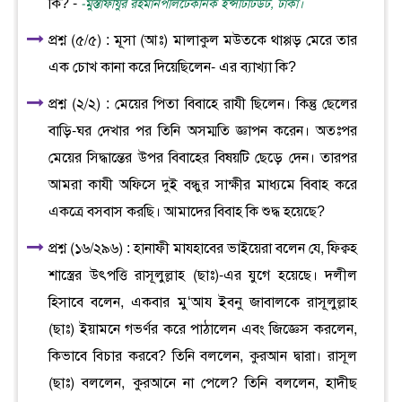
কি? -
-মুস্তাফীযুর রহমানপলিটেকনিক ইন্সটিটিউট, ঢাকা।
প্রশ্ন (৫/৫) : মূসা (আঃ) মালাকুল মউতকে থাপ্পড় মেরে তার
এক চোখ কানা করে দিয়েছিলেন- এর ব্যাখ্যা কি?
প্রশ্ন (২/২) : মেয়ের পিতা বিবাহে রাযী ছিলেন। কিন্তু ছেলের
বাড়ি-ঘর দেখার পর তিনি অসম্মতি জ্ঞাপন করেন। অতঃপর
মেয়ের সিদ্ধান্তের উপর বিবাহের বিষয়টি ছেড়ে দেন। তারপর
আমরা কাযী অফিসে দুই বন্ধুর সাক্ষীর মাধ্যমে বিবাহ করে
একত্রে বসবাস করছি। আমাদের বিবাহ কি শুদ্ধ হয়েছে?
প্রশ্ন (১৬/২৯৬) : হানাফী মাযহাবের ভাইয়েরা বলেন যে, ফিক্বহ
শাস্ত্রের উৎপত্তি রাসূলুল্লাহ (ছাঃ)-এর যুগে হয়েছে। দলীল
হিসাবে বলেন, একবার মু‘আয ইবনু জাবালকে রাসূলুল্লাহ
(ছাঃ) ইয়ামনে গভর্ণর করে পাঠালেন এবং জিজ্ঞেস করলেন,
কিভাবে বিচার করবে? তিনি বললেন, কুরআন দ্বারা। রাসূল
(ছাঃ) বললেন, কুরআনে না পেলে? তিনি বললেন, হাদীছ