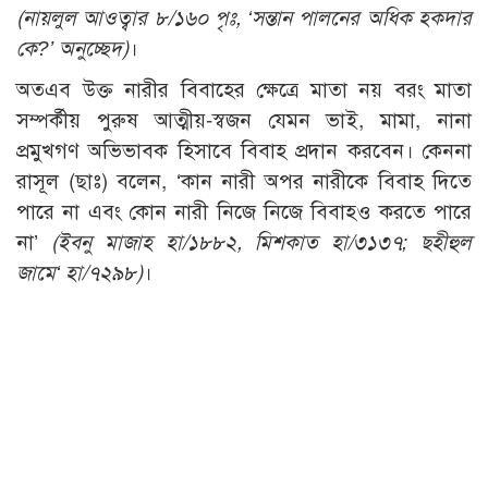
(নায়লুল আওত্বার ৮/১৬০ পৃঃ, ‘সন্তান পালনের অধিক হকদার
কে?’ অনুচ্ছেদ)
।
অতএব উক্ত নারীর বিবাহের ক্ষেত্রে মাতা নয় বরং মাতা
সম্পর্কীয় পুরুষ আত্মীয়-স্বজন যেমন ভাই, মামা, নানা
প্রমুখগণ অভিভাবক হিসাবে বিবাহ প্রদান করবেন। কেননা
রাসূল (ছাঃ) বলেন, ‘কান নারী অপর নারীকে বিবাহ দিতে
পারে না এবং কোন নারী নিজে নিজে বিবাহও করতে পারে
না’
(ইবনু মাজাহ হা/১৮৮২, মিশকাত হা/৩১৩৭; ছহীহুল
জামে‘ হা/৭২৯৮)
।