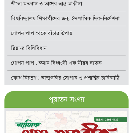
শী‘আ মতবাদ ও তাদের ভ্রান্ত আক্বীদা
বিশ্ববিদ্যালয় শিক্ষার্থীদের জন্য ইসলামিক দিক-নির্দেশনা
গোপন পাপ থেকে বাঁচার উপায়
রিয়া-র বিধিবিধান
গোপন পাপ : ঈমান বিধ্বংসী এক নীরব ঘাতক
ক্রোধ নিয়ন্ত্রণ : আত্মশুদ্ধির সোপান ও প্রশান্তির চাবিকাঠি
পুরাতন সংখ্যা