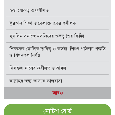
হজ্জ : গুরুত্ব ও ফযীলত
কুরআন শিক্ষা ও তেলাওয়াতের ফযীলত
মুসলিম সমাজে মসজিদের গুরুত্ব (৩য় কিস্তি)
শিক্ষকের মৌলিক দায়িত্ব ও কর্তব্য, শিশুর পাঠদান পদ্ধতি
ও শিখনফল নির্ণয়
যিলহজ্জ মাসের ফযীলত ও আমল
আল্লাহর জন্য কাউকে ভালবাসা
আরও
নোটিশ বোর্ড