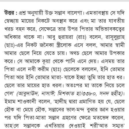
উত্তর :
প্রশ্ন অনুযায়ী উক্ত সন্তান বালেগা। এমতাবস্থায় সে যদি
স্বেচ্ছায় মায়ের নিকটে অবস্থান করে এবং মা তার যাবতীয়
খরচ বহন করে, সেক্ষেত্রে তার উপর পিতার অভিভাবকত্বের
অধিকার থাকে না। আবু হুরায়রা (রাঃ) বলেন, রাসূলুল্লাহ
(ছাঃ)-এর নিকট জনৈকা স্ত্রীলোক এসে বলল, আমার স্বামী
আমার ছেলে নিয়ে যেতে চায়। অথচ ছেলে আমার উপকার
করে। সে আমাকে কূয়া থেকে পানি এনে দেয়। এসময় তার
পিতা এলে নবী করীম (ছাঃ) ছেলেকে বললেন, ইনি তোমার
পিতা আর ইনি তোমার মাতা- যাকে ইচ্ছা তুমি তার হাত ধর।
ছেলে তার মায়ের হাত ধরল। অতঃপর মা তাকে নিয়ে চলে
গেল’
(আবুদাঊদ, নাসাঈ; মিশকাত হা/৩৩৮০, সনদ ছহীহ)
।
ইমাম শাওকানী বলেন, ‘হাদীছ দ্বারা প্রমাণিত হয় যে, ছেলে
হৌক বা মেয়ে হৌক, সন্তানের ভাল-মন্দ বুঝার জ্ঞান হওয়ার
পর যদি পিতা-মাতা সন্তান গ্রহণের ক্ষেত্রে মতভেদ করেন,
তাহ’লে সন্তানকে এখতিয়ার দেওয়াই শরী‘আত সম্মত’