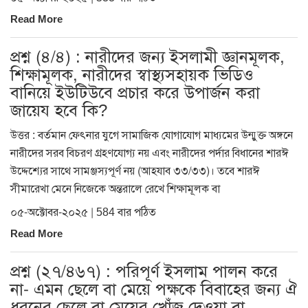
Read More
প্রশ্ন (৪/৪) : নারীদের জন্য ইসলামী জ্ঞানমূলক,
শিক্ষামূলক, নারীদের স্বাস্থ্যসহায়ক ভিডিও
বানিয়ে ইউটিউবে প্রচার করে উপার্জন করা
জায়েয হবে কি?
উত্তর : বর্তমান ফেৎনার যুগে সামাজিক যোগাযোগ মাধ্যমের উন্মুক্ত অঙ্গনে
নারীদের সরব বিচরণ গ্রহণযোগ্য নয় এবং নারীদের পর্দার বিধানের শারঈ
উদ্দেশ্যের সাথে সামঞ্জস্যপূর্ণ নয় (আহযাব ৩৩/৩৩)। তবে শারঈ
সীমারেখা মেনে নিজেকে অন্তরালে রেখে শিক্ষামূলক বা
০৫-অক্টোবর-২০২৫ | 584 বার পঠিত
Read More
প্রশ্ন (২৭/৪৬৭) : পরিপূর্ণ ইসলাম পালন করে
না- এমন ছেলে বা মেয়ে পক্ষকে বিবাহের জন্য ঐ
ধরনের ছেলে বা মেয়ের খোঁজ দেওয়া বা