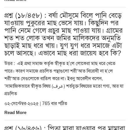
প্রশ্ন (১৮/৪৫৮) : বর্ষা মৌসুমে বিলে পানি বেড়ে
যাওয়ায় পুকুরের মাছ ভেসে যায়। কিছুদিন পর
পানি নেমে গেলে প্রচুর মাছ পাওয়া যায়। গ্রামের
শত শত লোক তখন জমির মালিকদের অনুমতি
ছাড়াই মাছ ধরে খায়। যুগ যুগ ধরে সমাজে এটা
চলে আসছে। এভাবে মাছ ধরা জায়েয হবে কি?
উত্তর : এই প্রথা সমাজ কর্তৃক স্বীকৃত হ’লে লোকেরা মাছ ধরে খেতে
পারে। কারণ সমাজে প্রচলিত পন্থাগুলো শরী‘আত বিরোধী না হ’লে
শরী‘আত সেগুলোকে বাতিল করে না। ইবনু আবেদীন বলেন,
‘সামাজিকভাবে স্বীকৃত বিষয় (عرف) শর্তযুক্ত বিষয়ের মতো গণ্য, আর যা
প্রচলিত
০২-সেপ্টেম্বর-২০২৫ | 765 বার পঠিত
Read More
প্রশ্ন (১৬/৪৫৬) : পিতা মারা যাওয়ার পর মামারা