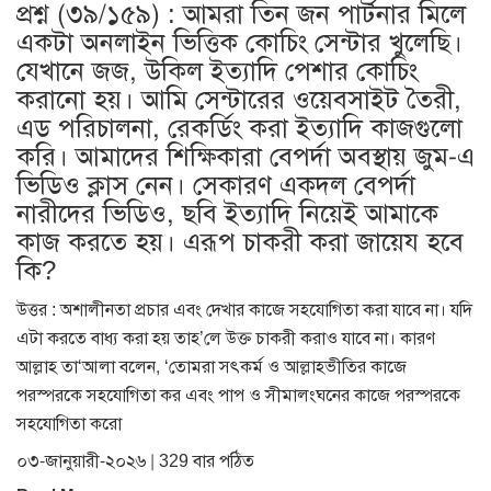
প্রশ্ন (৩৯/১৫৯) : আমরা তিন জন পার্টনার মিলে
একটা অনলাইন ভিত্তিক কোচিং সেন্টার খুলেছি।
যেখানে জজ, উকিল ইত্যাদি পেশার কোচিং
করানো হয়। আমি সেন্টারের ওয়েবসাইট তৈরী,
এড পরিচালনা, রেকর্ডিং করা ইত্যাদি কাজগুলো
করি। আমাদের শিক্ষিকারা বেপর্দা অবস্থায় জুম-এ
ভিডিও ক্লাস নেন। সেকারণ একদল বেপর্দা
নারীদের ভিডিও, ছবি ইত্যাদি নিয়েই আমাকে
কাজ করতে হয়। এরূপ চাকরী করা জায়েয হবে
কি?
উত্তর : অশালীনতা প্রচার এবং দেখার কাজে সহযোগিতা করা যাবে না। যদি
এটা করতে বাধ্য করা হয় তাহ’লে উক্ত চাকরী করাও যাবে না। কারণ
আল্লাহ তা‘আলা বলেন, ‘তোমরা সৎকর্ম ও আল্লাহভীতির কাজে
পরস্পরকে সহযোগিতা কর এবং পাপ ও সীমালংঘনের কাজে পরস্পরকে
সহযোগিতা করো
০৩-জানুয়ারী-২০২৬ | 329 বার পঠিত