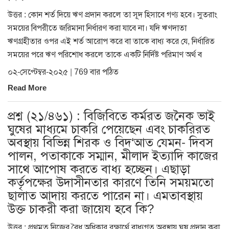
উত্তর : কোন শর্ত দিয়ে ঋণ প্রদান করলে তা সূদ হিসাবে গণ্য হবে। সুতরাং
সময়ের বিপরীতে জরিমানা নির্ধারণ করা যাবে না। যদি ঋণদাতা
ঋণগ্রহীতার ওপর এই শর্ত আরোপ করে বা তাকে বাধ্য করে যে, নির্ধারিত
সময়ের পরে ঋণ পরিশোধ করলে তাকে একটি নির্দিষ্ট পরিমাণ অর্থ ব
০২-সেপ্টেম্বর-২০২৫ | 769 বার পঠিত
Read More
প্রশ্ন (২১/৪৬১) : বিজিবিতে কর্মরত জনৈক ভাই
ঘুষের মাধ্যমে চাকরি পেয়েছেন এবং চাকরিরত
অবস্থায় বিভিন্ন শিরক ও বিদ‘আত যেমন- দিবস
পালন, পতাকাকে সম্মান, মীলাদ ইত্যাদি কাজের
সাথে আপোষ করতে বাধ্য হচ্ছেন। এছাড়া
কর্তৃপক্ষের উদাসীনতার কারণে তিনি সময়মতো
ছালাত আদায় করতে পারেন না। এমতাবস্থায়
উক্ত চাকরী করা জায়েয হবে কি?
উত্তর : প্রথমত নিজের বৈধ অধিকার রক্ষার্থে বাধ্যগত অবস্থায় ঘুষ প্রদান করা