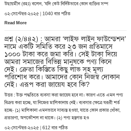
উছায়মীন (রহঃ) বলেন, ‘যদি কেউ নির্দিষ্টভাবে কোন ব্যক্তির সম্প
০২-সেপ্টেম্বর-২০২৫ | 1040 বার পঠিত
Read More
প্রশ্ন (২/৪৪২) : আমরা ‘লাইফ লাইন ফাউন্ডেশন’
নামে একটি সমিতি করে ২৩ জন প্রতিমাসে
১০০০ টাকা করে জমা করি। সেই টাকা দিয়ে
আমরা সমাজের বিভিন্ন মানুষকে পণ্য কিনে
দেই। ক্রেতা কিস্তিতে কিছু লাভ সহ মূল্য
পরিশোধ করে। আমাদের কোন নিজস্ব দোকান
নেই। এরূপ করা জায়েয হবে কি?
উত্তর : উক্ত পদ্ধতিতে ব্যবসা করা জায়েয হবে না। কারণ এতে এমন পণ্য
বিক্রয় করা হচ্ছে, যা নিজের মালিকানায় নেই। ব্যবসার ক্ষেত্রে যরূরী শর্ত
হচ্ছে- (১) মালিকানা এমনভাবে সাব্যস্ত হওয়া, যাতে কোন প্রকার ধোঁকা,
প্রতারণা, অপকৌশল না থাকে। (২) পণ্য হস্তগত হও
০২-সেপ্টেম্বর-২০২৫ | 612 বার পঠিত