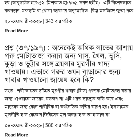
হয় (আবুদাউদ হা/৬৫২; মিশকাত হা/৭৬৫, সনদ ছহীহ)। এটি বিশেষভাবে
কবরস্থান, মরুভূমি বা খোলা জায়গায় অনুমোদিত। কিন্তু মসজিদে জুতা পরে
২৮-ফেব্রুয়ারী-২০২৬ | 343 বার পঠিত
Read More
প্রশ্ন (৩৭/১৯৭) : অনেকেই অধিক লাভের আশায়
গরু মোটাতাজা করার জন্য ঘাস, খৈল, ভূসি,
কুড়া ও ভুট্টার সঙ্গে ব্রয়লার মুরগীর খাদ্য
খাওয়ায়। এভাবে গরুর ওযন বাড়ানোর জন্য
খাবার খাওয়ানো জায়েয হবে কি?
উত্তর : শরী‘আতের দৃষ্টিতে মুরগীর খাবার (ফিড) গরুকে মোটাতাজা করার
জন্য খাওয়ানো জায়েয, যতক্ষণ না এটি গরুর স্বাস্থ্যের ক্ষতি করে এবং
মানুষের জন্য কোন শারীরিক বা অর্থনৈতিক ক্ষতির কারণ হয়। ইসলামের
মূলনীতি হ’ল যেকোন জিনিসের মূল অবস্থা হ’ল তা হালাল বা
০৪-ফেব্রুয়ারী-২০২৬ | 588 বার পঠিত
Read More