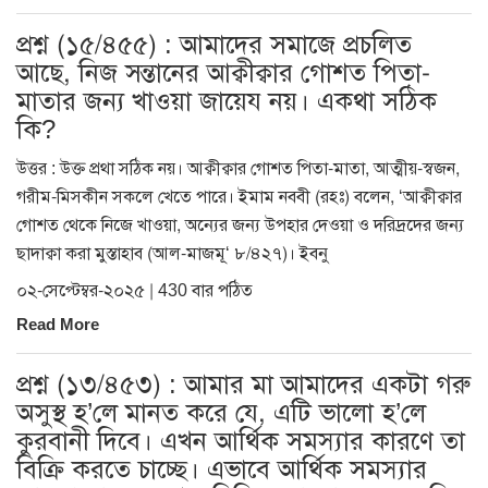
প্রশ্ন (১৫/৪৫৫) : আমাদের সমাজে প্রচলিত
আছে, নিজ সন্তানের আক্বীক্বার গোশত পিতা-
মাতার জন্য খাওয়া জায়েয নয়। একথা সঠিক
কি?
উত্তর : উক্ত প্রথা সঠিক নয়। আক্বীক্বার গোশত পিতা-মাতা, আত্মীয়-স্বজন,
গরীম-মিসকীন সকলে খেতে পারে। ইমাম নববী (রহঃ) বলেন, ‘আক্বীক্বার
গোশত থেকে নিজে খাওয়া, অন্যের জন্য উপহার দেওয়া ও দরিদ্রদের জন্য
ছাদাক্বা করা মুস্তাহাব (আল-মাজমূ‘ ৮/৪২৭)। ইবনু
০২-সেপ্টেম্বর-২০২৫ | 430 বার পঠিত
Read More
প্রশ্ন (১৩/৪৫৩) : আমার মা আমাদের একটা গরু
অসুস্থ হ’লে মানত করে যে, এটি ভালো হ’লে
কুরবানী দিবে। এখন আর্থিক সমস্যার কারণে তা
বিক্রি করতে চাচ্ছে। এভাবে আর্থিক সমস্যার