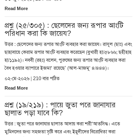
Read More
প্রশ্ন (২৫/৩০৫) : ছেলেদের জন্য রূপার আংটি
পরিধান করা কি জায়েয?
উত্তর : ছেলেদের জন্য রূপার আংটি ব্যবহার করা জায়েয। রাসূল (ছাঃ) এবং
ছাহাবায়ে কেরাম রূপার আংটি ব্যবহার করেছেন (বুখারী হা/৫৮৬৬; ছহীহাহ
হা/১১৯২)। নববী (রহঃ) বলেন, পুরুষের জন্য রূপার আংটি ব্যবহার করা
বৈধ হওয়ার ব্যাপারে ইজমা‘ রয়েছে’ (আল-মাজমূ‘ ৪/৪৪৪)।
০২-মে-২০২৬ | 210 বার পঠিত
Read More
প্রশ্ন (১৯/২১৯) : পায়ে জুতা পরে জানাযার
ছালাত পড়া যাবে কি?
উত্তর : জুতা পরে জানাযার ছালাত আদায় করা শরী‘আতসিদ্ধ। এতে
মুমিনদের জন্য সহজতা সৃষ্টি করে এবং ইহূদীদের বিরোধিতা করা