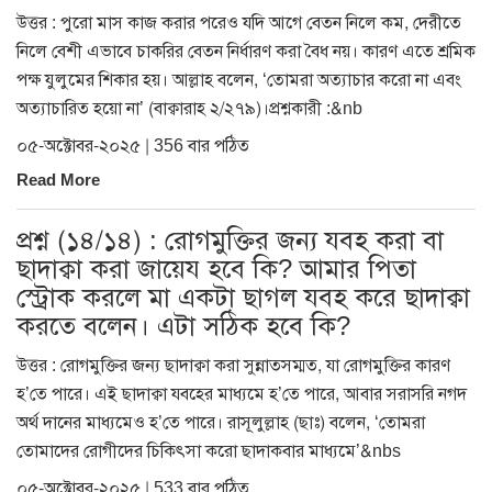
উত্তর : পুরো মাস কাজ করার পরেও যদি আগে বেতন নিলে কম, দেরীতে
নিলে বেশী এভাবে চাকরির বেতন নির্ধারণ করা বৈধ নয়। কারণ এতে শ্রমিক
পক্ষ যুলুমের শিকার হয়। আল্লাহ বলেন, ‘তোমরা অত্যাচার করো না এবং
অত্যাচারিত হয়ো না’ (বাক্বারাহ ২/২৭৯)।প্রশ্নকারী :&nb
০৫-অক্টোবর-২০২৫ | 356 বার পঠিত
Read More
প্রশ্ন (১৪/১৪) : রোগমুক্তির জন্য যবহ করা বা
ছাদাক্বা করা জায়েয হবে কি? আমার পিতা
স্ট্রোক করলে মা একটা ছাগল যবহ করে ছাদাক্বা
করতে বলেন। এটা সঠিক হবে কি?
উত্তর : রোগমুক্তির জন্য ছাদাক্বা করা সুন্নাতসম্মত, যা রোগমুক্তির কারণ
হ’তে পারে। এই ছাদাক্বা যবহের মাধ্যমে হ’তে পারে, আবার সরাসরি নগদ
অর্থ দানের মাধ্যমেও হ’তে পারে। রাসূলুল্লাহ (ছাঃ) বলেন, ‘তোমরা
তোমাদের রোগীদের চিকিৎসা করো ছাদাকবার মাধ্যমে’&nbs
০৫-অক্টোবর-২০২৫ | 533 বার পঠিত