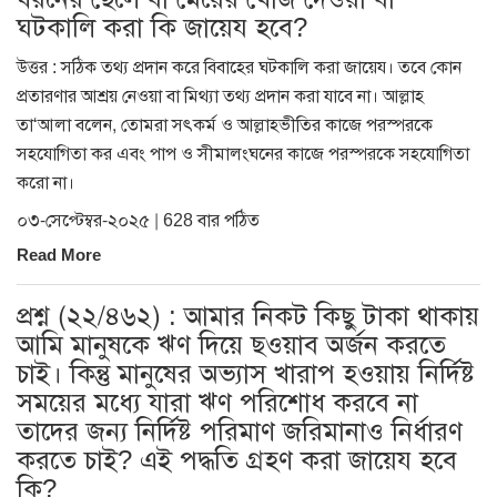
ঘটকালি করা কি জায়েয হবে?
উত্তর : সঠিক তথ্য প্রদান করে বিবাহের ঘটকালি করা জায়েয। তবে কোন
প্রতারণার আশ্রয় নেওয়া বা মিথ্যা তথ্য প্রদান করা যাবে না। আল্লাহ
তা‘আলা বলেন, তোমরা সৎকর্ম ও আল্লাহভীতির কাজে পরস্পরকে
সহযোগিতা কর এবং পাপ ও সীমালংঘনের কাজে পরস্পরকে সহযোগিতা
করো না।
০৩-সেপ্টেম্বর-২০২৫ | 628 বার পঠিত
Read More
প্রশ্ন (২২/৪৬২) : আমার নিকট কিছু টাকা থাকায়
আমি মানুষকে ঋণ দিয়ে ছওয়াব অর্জন করতে
চাই। কিন্তু মানুষের অভ্যাস খারাপ হওয়ায় নির্দিষ্ট
সময়ের মধ্যে যারা ঋণ পরিশোধ করবে না
তাদের জন্য নির্দিষ্ট পরিমাণ জরিমানাও নির্ধারণ
করতে চাই? এই পদ্ধতি গ্রহণ করা জায়েয হবে
কি?