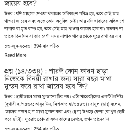
জায়েয হবে?
উত্তর : যদি মাছকে দেওয়া খাবারের অধিকাংশ পবিত্র হয়, তবে সেই মাছ
খাওয়া জায়েয এবং এতে কোন অসুবিধা নেই। আর যদি খাবারের অধিকাংশ
নাপাক বা মৃত বস্ত্ত হয়, তবে সেই মাছ খাওয়া জায়েয হবে না। যতক্ষণ না
তাকে তিন দিন বা তার বেশী সময় নাপাক খাবার থেকে দূরে রাখা হয় এব
০৩-জুন-২০২৬ | 394 বার পঠিত
Read More
প্রশ্ন (১৪/৩৩৪) : শারঈ কোন কারণ ছাড়া
নিজেকে বিনয়ী রাখার জন্য সারা বছর মাথা
মুন্ডন করে রাখা জায়েয হবে কি?
উত্তর : স্থায়ীভাবে মাথা মুন্ডানো ঠিক নয়। এটা খারেজীদের একটি বৈশিষ্ট্য
(বুখারী হা/৭৫৬২; আবূদাঊদ, মিশকাত হা/৩৫৪৩)। রাসূল (ছাঃ) বলেন,
‘তাদের লক্ষণ হ’ল মাথা মুন্ডন করা এবং (চুল) উপড়ে ফেলা (বা খুব ছোট
করে ছাঁটা)। সুতরাং তোমরা যখন তাদের দেখবে, তখন তাদের নি
০৩-জুন-২০২৬ | 254 বার পঠিত