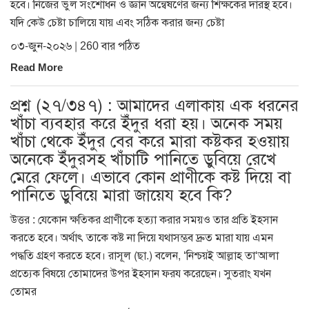
হবে। নিজের ভুল সংশোধন ও জ্ঞান অন্বেষণের জন্য শিক্ষকের দারস্থ হবে।
যদি কেউ চেষ্টা চালিয়ে যায় এবং সঠিক করার জন্য চেষ্টা
০৩-জুন-২০২৬ | 260 বার পঠিত
Read More
প্রশ্ন (২৭/৩৪৭) : আমাদের এলাকায় এক ধরনের
খাঁচা ব্যবহার করে ইঁদুর ধরা হয়। অনেক সময়
খাঁচা থেকে ইঁদুর বের করে মারা কষ্টকর হওয়ায়
অনেকে ইঁদুরসহ খাঁচাটি পানিতে ডুবিয়ে রেখে
মেরে ফেলে। এভাবে কোন প্রাণীকে কষ্ট দিয়ে বা
পানিতে ডুবিয়ে মারা জায়েয হবে কি?
উত্তর : যেকোন ক্ষতিকর প্রাণীকে হত্যা করার সময়ও তার প্রতি ইহসান
করতে হবে। অর্থাৎ তাকে কষ্ট না দিয়ে যথাসম্ভব দ্রুত মারা যায় এমন
পদ্ধতি গ্রহণ করতে হবে। রাসূল (ছা.) বলেন, ‘নিশ্চয়ই আল্লাহ তা‘আলা
প্রত্যেক বিষয়ে তোমাদের উপর ইহসান ফরয করেছেন। সুতরাং যখন
তোমর