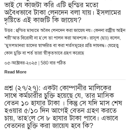
ভাই যে কাজটা করি এটি হুন্ডির মতো
অবৈধভাবে টাকা লেনদেন বলা যায়। ইসলামের
দৃষ্টিতে এই কাজটি কি জায়েয?
উত্তর : হুন্ডির মাধ্যমে অবৈধ লেনদেন করা জায়েয নয়। কেননা রাষ্ট্রীয় আইন
শরী‘আত বিরোধী না হ’লে তা পালন করা আবশ্যক। রাসূল (ছাঃ) বলেন,
‘মুসলমানরা তাদের স্বাক্ষরিত বা করা শর্তসমূহের প্রতি দায়বদ্ধ। যেহেতু
কোন চুক্তি বা শর্ত তারা স্বীকৃতভাবে গ্রহণ করেছে
০৫-অক্টোবর-২০২৫ | 580 বার পঠিত
Read More
প্রশ্ন (২৭/২৭): একটা কোম্পানীর মালিকের
সাথে কর্মচারীর চুক্তি হয়েছে যে, তার মাসিক
বেতন ১০ হাযার টাকা । কিন্তু সে যদি মাস শেষ
হওয়ার ৫/১০ দিন আগেই বেতন গ্রহণ করতে
চায়, তাহ’লে সে ৮ হাযার টাকা পাবে। এভাবে
বেতনের চুক্তি করা জায়েয হবে কি?