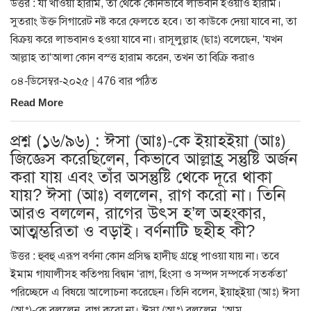
উত্তর : যা খাওয়া হারাম, তা থেকে কোনভাবে লাভবান হওয়াও হারাম।
সুতরাং উক্ত সিগারেট নষ্ট করে ফেলতে হবে। তা কাউকে দেয়া যাবে না, তা
বিক্রয় করে লাভবানও হওয়া যাবে না। রাসূলুল্লাহ (ছাঃ) বলেছেন, ‘যখন
আল্লাহ তা‘আলা কোন বস্ত্ত হারাম করেন, তখন তা বিক্রি করাও
০৪-ডিসেম্বর-২০২৫ | 476 বার পঠিত
Read More
প্রশ্ন (১৬/৯৬) : ঈসা (আঃ)-কে ইয়াহইয়া (আঃ)
জিজ্ঞেস করেছিলেন, কিভাবে আল্লাহ্র সন্তুষ্টি অর্জন
করা যায় এবং তাঁর অসন্তুষ্টি থেকে দূরে থাকা
যায়? ঈসা (আঃ) বললেন, রাগ করো না। তিনি
আরও বললেন, রাগের উৎস হ’ল অহংকার,
আত্মম্ভরিতা ও বড়াই। বর্ণনাটি ছহীহ কী?
উত্তর : হুবহু এরূপ বর্ণনা কোন প্রসিদ্ধ হাদীছ গ্রন্থে পাওয়া যায় না। তবে
ইমাম গাযালীসহ কতিপয় বিদ্বান ‘রাগ, হিংসা ও সম্পদ সম্পর্কে সতর্কতা’
পরিচ্ছেদে এ বিষয়ে আলোচনা করেছেন। তিনি বলেন, ইয়াহ্ইয়া (আঃ) ঈসা
(আঃ)-কে বললেন, রাগ করো না। ঈসা (আঃ) বললেন, ‘আম