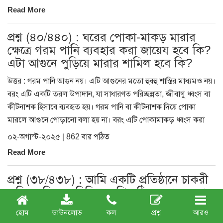
Read More
প্রশ্ন (৪০/৪৪০) : ঘরের পোকা-মাকড় মারার
ক্ষেত্রে গরম পানি ব্যবহার করা জায়েয হবে কি?
এটা আগুনে পুড়িয়ে মারার শামিল হবে কি?
উত্তর : গরম পানি আগুন নয়। এটি আগুনের মতো হুবহু শাস্তির মাধ্যমও নয়।
বরং এটি একটি তরল উপাদান, যা সাধারণত পরিচ্ছন্নতা, জীবাণু ধ্বংস বা
কীটনাশক হিসাবে ব্যবহৃত হয়। গরম পানি বা কীটনাশক দিয়ে পোকা
মারলে আগুনে পোড়ানো বলা হয় না। বরং এটি পোকামাকড় ধ্বংস করা
০২-অগাস্ট-২০২৫ | 862 বার পঠিত
Read More
প্রশ্ন (৩৮/৪৩৮) : আমি একটি প্রতিষ্ঠানে চাকরী
করি। অফিসের বিভিন্ন মেশিন ঠিক করার দরপত্র
আসে বিভিন্ন কোম্পানী থেকে। আমি এই দরদাম
হোম
ডাউনলোড
কল
প্রশ্ন
আরও
সম্পর্কিত তথ্য একজন ছোট ব্যবসায়ীকে জানিয়ে