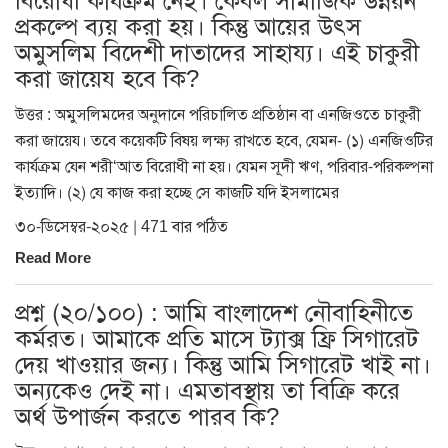
বিরোধী কার্যক্রম নেই। কেবল সামাজিক উন্নয়ন
প্রকল্পে ব্যয় করা হয়। কিন্তু আয়ের উৎস
অমুসলিম বিদেশী দাতাদের সাহায্য। এই চাকুরী
করা জায়েয হবে কি?
উত্তর : অমুসলিমদের অনুদানে পরিচালিত প্রতিষ্ঠান বা এনজিওতে চাকুরী
করা জায়েয। তবে কয়েকটি বিষয় লক্ষ্য রাখতে হবে, যেমন- (১) এনজিওটির
কার্যক্রম যেন শরী‘আত বিরোধী না হয়। যেমন সূদী ঋণ, পরিবার-পরিকল্পনা
ইত্যাদি। (২) যে কাজ করা হচ্ছে সে কাজটি যদি ইসলামের
৩০-ডিসেম্বর-২০২৫ | 471 বার পঠিত
Read More
প্রশ্ন (২০/১০০) : আমি বাংলাদেশ নৌবাহিনীতে
কর্মরত। আমাকে প্রতি মাসে ট্যাক্স ফ্রি সিগারেট
দেয় খাওয়ার জন্য। কিন্তু আমি সিগারেট খাই না।
অন্যকেও দেই না। এমতাবস্থায় তা বিক্রি করে
অর্থ উপার্জন করতে পারব কি?