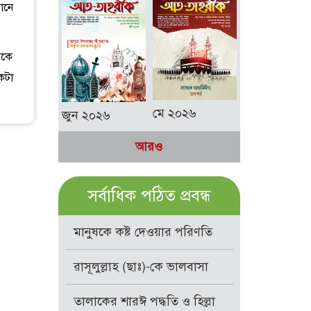
ানে
েকে
কটা
মে ২০২৬
জুন ২০২৬
আরও
সর্বাধিক পঠিত প্রবন্ধ
মানুষকে কষ্ট দেওয়ার পরিণতি
রাসূলুল্লাহ (ছাঃ)-কে ভালবাসা
তালাকের শারঈ পদ্ধতি ও হিল্লা