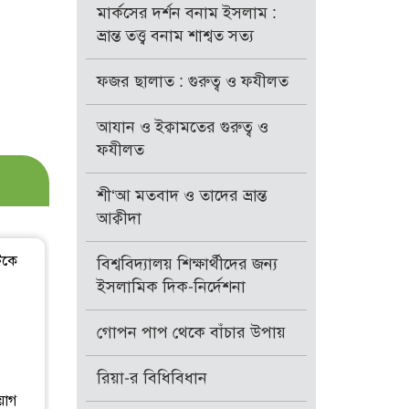
মার্কসের দর্শন বনাম ইসলাম :
ভ্রান্ত তত্ত্ব বনাম শাশ্বত সত্য
ফজর ছালাত : গুরুত্ব ও ফযীলত
আযান ও ইক্বামতের গুরুত্ব ও
ফযীলত
শী‘আ মতবাদ ও তাদের ভ্রান্ত
আক্বীদা
িকে
বিশ্ববিদ্যালয় শিক্ষার্থীদের জন্য
ইসলামিক দিক-নির্দেশনা
গোপন পাপ থেকে বাঁচার উপায়
রিয়া-র বিধিবিধান
য়োগ