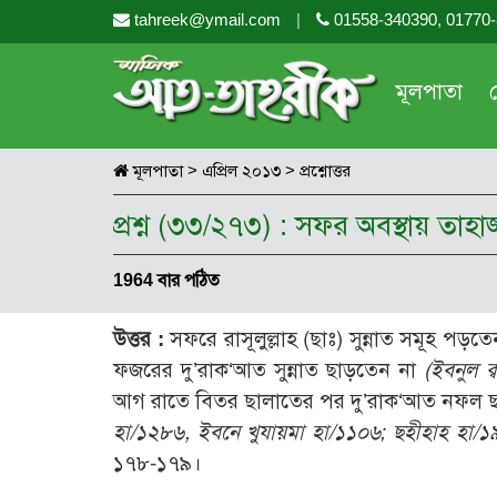
tahreek@ymail.com
|
01558-340390, 01770
মূলপাতা
মূলপাতা
>
এপ্রিল ২০১৩
>
প্রশ্নোত্তর
প্রশ্ন (৩৩/২৭৩) : সফর অবস্থায় তাহ
1964 বার পঠিত
উত্তর :
সফরে রাসূলুল্লাহ (ছাঃ) সুন্নাত সমূহ পড়ত
ফজরের দু’রাক‘আত সুন্নাত ছাড়তেন না
(
ইবনুল ক
আগ রাতে বিতর ছালাতের পর দু’রাক‘আত নফল ছা
হা/১২৮৬,
ইবনে খুযায়মা হা/১১০৬;
ছহীহাহ হা/১
১৭৮-১৭৯।