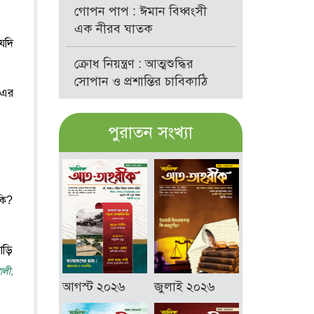
গোপন পাপ : ঈমান বিধ্বংসী
এক নীরব ঘাতক
যদি
ক্রোধ নিয়ন্ত্রণ : আত্মশুদ্ধির
সোপান ও প্রশান্তির চাবিকাঠি
 এর
পুরাতন সংখ্যা
কি?
াড়ি
োলী,
আগস্ট ২০২৬
জুলাই ২০২৬