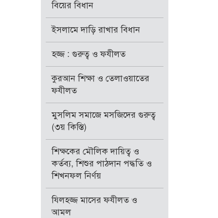
বিয়ের বিধান
ইসলামে দাড়ি রাখার বিধান
হজ্জ : গুরুত্ব ও ফযীলত
কুরআন শিক্ষা ও তেলাওয়াতের
ফযীলত
মুসলিম সমাজে মসজিদের গুরুত্ব
(৩য় কিস্তি)
শিক্ষকের মৌলিক দায়িত্ব ও
কর্তব্য, শিশুর পাঠদান পদ্ধতি ও
শিখনফল নির্ণয়
যিলহজ্জ মাসের ফযীলত ও
আমল