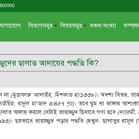
-800900
যোগাযোগ
বিভাগসমূহ
বিষয়সমূহ
সকল সংখ্যা
সম্পা
সম্পাদকীয়
জায়েয-নাজায়েয
গ্রন্থ পর্যালোচনা
আক্বীদা বা বিশ্বাস
াজ্জুদের ছালাত আদায়ের পদ্ধতি কি?
দরসে কুরআন
শিক্ষা ও সংস্কৃতি
দরসে হাদীছ
নারী সমাজ
প্রবন্ধ সমুহ
আত্মশুদ্ধি
েন না
(
মুত্তাফাক্ব ‘
আলাইহ,
মিশকাত হা/১৩৩৮)
। অবশ্য বিতর, তাহা
সাময়িক প্রসঙ্গ
পরকাল
্বাইয়িম,
যাদুল মা‘
আদ ৩/৪৫৭ পৃঃ)
। তবে ঘুম না ভাঙ্গার আশংক
সময়ের ভাবনা
নীতি-নৈতিকতা
লাত আদায় করলে সেটাই তাহাজ্জুদ হিসাবে গণ্য হবে
(
দারেমী,
৯৯৩)
। ছয়ভাবে তাহাজ্জুদ পড়ার পদ্ধতি দেখুন- ছালাতুর রাসূল (ছ
মহিলা অঙ্গন
তারবিয়াত
আরও
আরও