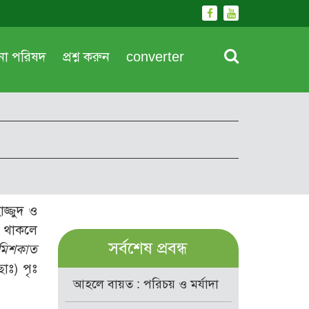
দনা পরিষদ
প্রশ্ন করুন
converter
জ্জুদ ও
া থাকলে
সর্বশেষ প্রবন্ধ
মিশকাত
াঃ) পৃঃ
আহলে বায়ত : পরিচয় ও মর্যাদা