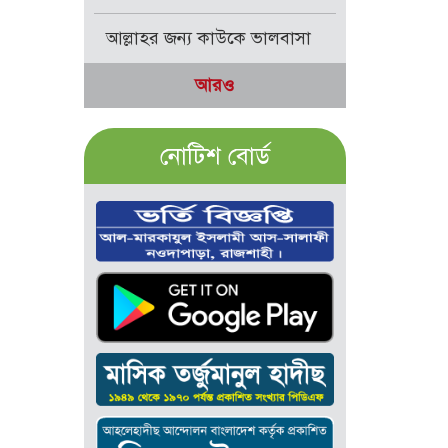
আল্লাহর জন্য কাউকে ভালবাসা
আরও
নোটিশ বোর্ড