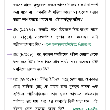
ধরনের মহিলা মৃত্যুবরণ করলে তাদের নিকটে যাওয়া বা স্পর্শ
করা যাবে না। এমনকি ঐ মহিলা কারো মা হ’লেও সন্তান
তাকে ম্পর্শ করতে পারবে না। এটা কতটুকু সঠিক?
প্রশ্ন (১৩/১৭৩) : সম্প্রতি দেশে ‘হিউম্যান মিল্ক ব্যাংক’ নামে
যে মাতৃদুগ্ধ সংরক্ষণাগার স্থাপন করা হয়েছে। এটা
শরী‘আতসম্মত কি? -
-আবু আমাতুল্লাহমঠবাড়িয়া, পিরোজপুর।
প্রশ্ন (৮/৩২৮) : বহু পুরাতন মসজিদের পশ্চিম দেয়াল থেকে
শুরু করে উত্তর দিক ঘিরে প্রায় ৫০টি কবর রয়েছে। উক্ত
মসজিদে ছালাত হবে কি?
প্রশ্ন (২৮/৩৪৮) : বিভিন্ন ইতিহাস গ্রন্থে দেখা যায়, আবুবকর
(রাঃ) ফাতিমা (রাঃ)-কে মারার জন্য কুনফুয নামক এক
ব্যক্তিকে পাঠিয়েছিলেন। তার ছড়ির আঘাতে ফাতেমার
গর্ভপাত হয়ে যায় এবং এর প্রভাবেই তিনি মারা যান। এই
ঘটনার কোন সত্যতা আছে কি? -
-আলতাফ হোসাইন,