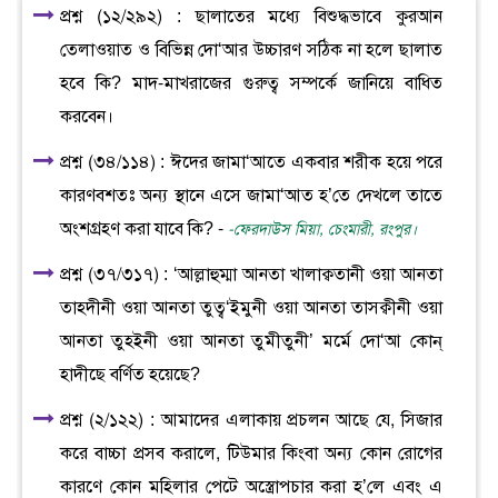
প্রশ্ন (১২/২৯২) : ছালাতের মধ্যে বিশুদ্ধভাবে কুরআন
তেলাওয়াত ও বিভিন্ন দো‘আর উচ্চারণ সঠিক না হলে ছালাত
হবে কি? মাদ-মাখরাজের গুরুত্ব সম্পর্কে জানিয়ে বাধিত
করবেন।
প্রশ্ন (৩৪/১১৪) : ঈদের জামা‘আতে একবার শরীক হয়ে পরে
কারণবশতঃ অন্য স্থানে এসে জামা‘আত হ’তে দেখলে তাতে
অংশগ্রহণ করা যাবে কি? -
-ফেরদাউস মিয়া, চেংমারী, রংপুর।
প্রশ্ন (৩৭/৩১৭) : ‘আল্লাহুম্মা আনতা খালাক্বতানী ওয়া আনতা
তাহদীনী ওয়া আনতা তুত্ব‘ইমুনী ওয়া আনতা তাসক্বীনী ওয়া
আনতা তুহইনী ওয়া আনতা তুমীতুনী’ মর্মে দো‘আ কোন্
হাদীছে বর্ণিত হয়েছে?
প্রশ্ন (২/১২২) : আমাদের এলাকায় প্রচলন আছে যে, সিজার
করে বাচ্চা প্রসব করালে, টিউমার কিংবা অন্য কোন রোগের
কারণে কোন মহিলার পেটে অস্ত্রোপচার করা হ’লে এবং এ