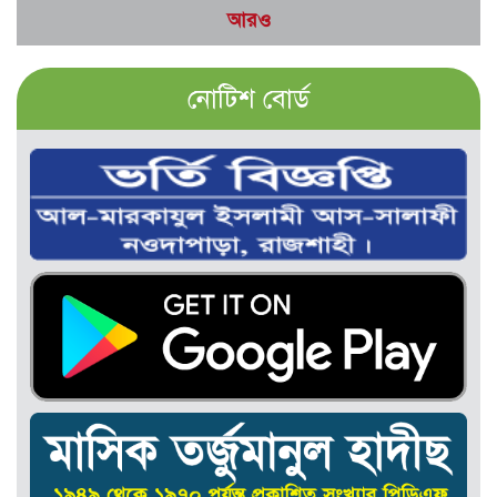
আরও
নোটিশ বোর্ড