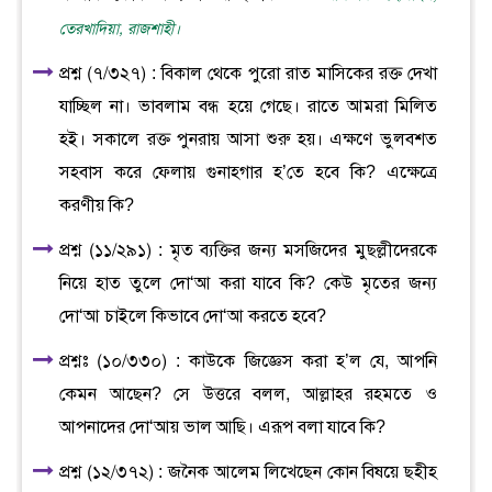
তেরখাদিয়া, রাজশাহী।
প্রশ্ন (৭/৩২৭) : বিকাল থেকে পুরো রাত মাসিকের রক্ত দেখা
যাচ্ছিল না। ভাবলাম বন্ধ হয়ে গেছে। রাতে আমরা মিলিত
হই। সকালে রক্ত পুনরায় আসা শুরু হয়। এক্ষণে ভুলবশত
সহবাস করে ফেলায় গুনাহগার হ’তে হবে কি? এক্ষেত্রে
করণীয় কি?
প্রশ্ন (১১/২৯১) : মৃত ব্যক্তির জন্য মসজিদের মুছল্লীদেরকে
নিয়ে হাত তুলে দো‘আ করা যাবে কি? কেউ মৃতের জন্য
দো‘আ চাইলে কিভাবে দো‘আ করতে হবে?
প্রশ্নঃ (১০/৩৩০) : কাউকে জিজ্ঞেস করা হ’ল যে, আপনি
কেমন আছেন? সে উত্তরে বলল, আল্লাহর রহমতে ও
আপনাদের দো‘আয় ভাল আছি। এরূপ বলা যাবে কি?
প্রশ্ন (১২/৩৭২) : জনৈক আলেম লিখেছেন কোন বিষয়ে ছহীহ