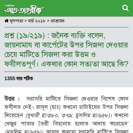
মূলপাতা
>
মার্চ ২০১৮
>
প্রশ্নোত্তর
প্রশ্ন (১৯/২১৯) : জনৈক ব্যক্তি বলেন,
জায়নামায বা কার্পেটের উপর সিজদা দেওয়ার
চেয়ে মাটিতে সিজদা করা উত্তম ও
ফযীলতপূর্ণ। একথার কোন সত্যতা আছে কি?
1355 বার পঠিত
উত্তর :
সরাসরি মাটিতে সিজদা দেওয়ার বিশেষ কোন
ফযীলত নেই। রাসূল (ছাঃ) কখনো চাটাইয়ের উপর সিজদা
দিয়েছেন
(বুখারী হা/৩৮০, ৩৭৯; মুসলিম হা/৬৫৮)
। কখনো
খেজুর পাতার তৈরী বিছানায় ছালাত আদায় করেছেন’
(মুসলিম হা/৬৫৯)
। আবার কখনো সরাসরি মাটিতে সিজদা