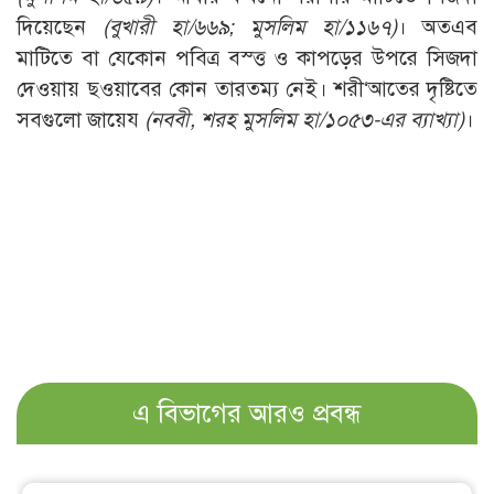
দিয়েছেন
(বুখারী হা/৬৬৯; মুসলিম হা/১১৬৭)
। অতএব
মাটিতে বা যেকোন পবিত্র বস্ত্ত ও কাপড়ের উপরে সিজদা
দেওয়ায় ছওয়াবের কোন তারতম্য নেই। শরী‘আতের দৃষ্টিতে
সবগুলো জায়েয
(নববী, শরহ মুসলিম হা/১০৫৩-এর ব্যাখ্যা)
।
এ বিভাগের আরও প্রবন্ধ