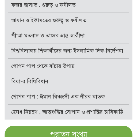
ফজর ছালাত : গুরুত্ব ও ফযীলত
আযান ও ইক্বামতের গুরুত্ব ও ফযীলত
শী‘আ মতবাদ ও তাদের ভ্রান্ত আক্বীদা
বিশ্ববিদ্যালয় শিক্ষার্থীদের জন্য ইসলামিক দিক-নির্দেশনা
গোপন পাপ থেকে বাঁচার উপায়
রিয়া-র বিধিবিধান
গোপন পাপ : ঈমান বিধ্বংসী এক নীরব ঘাতক
ক্রোধ নিয়ন্ত্রণ : আত্মশুদ্ধির সোপান ও প্রশান্তির চাবিকাঠি
পুরাতন সংখ্যা