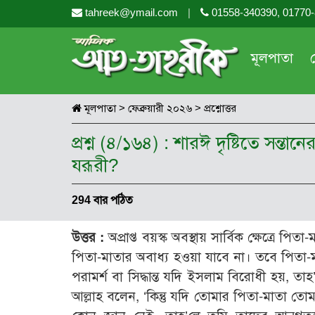
tahreek@ymail.com
|
01558-340390, 01770
মূলপাতা
মূলপাতা
>
ফেব্রুয়ারী ২০২৬
>
প্রশ্নোত্তর
প্রশ্ন (৪/১৬৪) : শারঈ দৃষ্টিতে সন্তান
যরূরী?
294 বার পঠিত
উত্তর :
অপ্রাপ্ত বয়স্ক অবস্থায় সার্বিক ক্ষেত্রে 
পিতা-মাতার অবাধ্য হওয়া যাবে না। তবে পিতা-ম
পরামর্শ বা সিদ্ধান্ত যদি ইসলাম বিরোধী হয়, 
আল্লাহ বলেন, ‘কিন্তু যদি তোমার পিতা-মাতা 