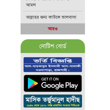
আমল
আল্লাহর জন্য কাউকে ভালবাসা
আরও
নোটিশ বোর্ড