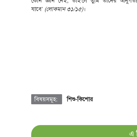
কোন জ্ঞান নেই, তাহ’লে তুমি তাদের আনুগত্য
যাবে’
(লোকমান ৩১/১৫)
।
বিষয়সমূহ:
শিশু-কিশোর
এ 