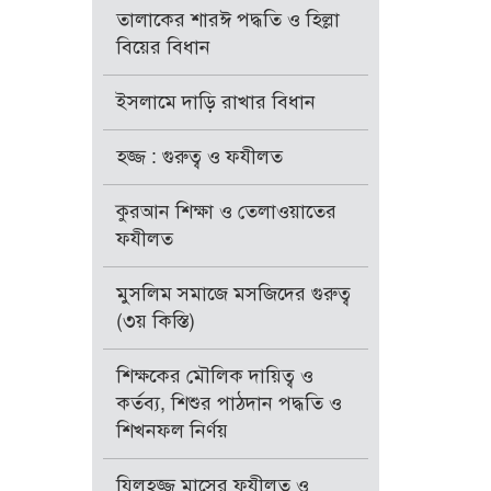
তালাকের শারঈ পদ্ধতি ও হিল্লা
বিয়ের বিধান
ইসলামে দাড়ি রাখার বিধান
হজ্জ : গুরুত্ব ও ফযীলত
কুরআন শিক্ষা ও তেলাওয়াতের
ফযীলত
মুসলিম সমাজে মসজিদের গুরুত্ব
(৩য় কিস্তি)
শিক্ষকের মৌলিক দায়িত্ব ও
কর্তব্য, শিশুর পাঠদান পদ্ধতি ও
শিখনফল নির্ণয়
যিলহজ্জ মাসের ফযীলত ও