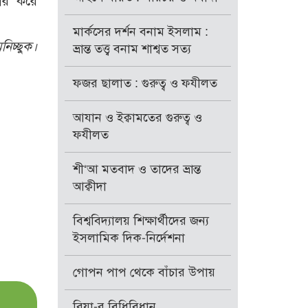
হার করে
মার্কসের দর্শন বনাম ইসলাম :
নিচ্ছুক।
ভ্রান্ত তত্ত্ব বনাম শাশ্বত সত্য
ফজর ছালাত : গুরুত্ব ও ফযীলত
আযান ও ইক্বামতের গুরুত্ব ও
ফযীলত
শী‘আ মতবাদ ও তাদের ভ্রান্ত
আক্বীদা
বিশ্ববিদ্যালয় শিক্ষার্থীদের জন্য
ইসলামিক দিক-নির্দেশনা
গোপন পাপ থেকে বাঁচার উপায়
রিয়া-র বিধিবিধান