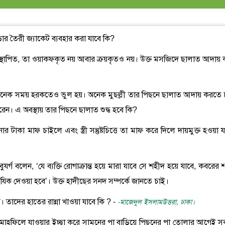
মড়ার তৈরী জ্যাকেট ব্যবহার করা যাবে কি?
 স্থাপিত, তা ওয়াকফকৃত নয় আবার ক্রয়কৃতও নয়। উক্ত মসজিদে ছালাত আদায় 
নয়। অনেক সময় হরকতেও ভুল হয়। অনেক মুছল্লী তার পিছনে ছালাত আদায় করতে 
ন। এ অবস্থায় তার পিছনে ছালাত শুদ্ধ হবে কি?
ানার টাকা মাফ চাইলে এবং স্ত্রী সন্তুষ্টচিত্তে তা মাফ করে দিলে দায়মুক্ত হওয়া 
ুযর্গ বলেন, ‘যে ব্যক্তি রোগাক্রান্ত হয়ে মারা যাবে সে শহীদ হয়ে যাবে, কবরের শা
রিযিক দেওয়া হবে’। উক্ত হাদীছের সনদ সম্পর্কে জানতে চাই।
করে। তাদের হাতের রান্না খাওয়া যাবে কি ? -
-মাজেদুল ইসলামউত্তরা, ঢাকা।
 ওয়ায মাহফিলে যাওয়ার ইচ্ছা করে সামনের পা বাড়িয়ে পিছনের পা তোলার আগেই 