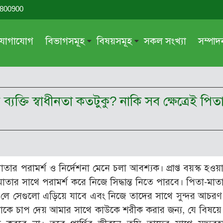
-800900
যোগাযোগ
বিভাগসমূহ
বিষয়সমূহ
সকল সংখ্যা
সম্পা
সম্পাদকীয়
জায়েয-নাজায়েয
গ্রন্থ পর্যালোচনা
আক্বীদা বা বিশ্বাস
ের ব্যক্তি স্বাধীনতা কতটুকু? নাকি সব ক্ষেত্রেই প
দরসে কুরআন
শিক্ষা ও সংস্কৃতি
দরসে হাদীছ
নারী সমাজ
প্রবন্ধ সমুহ
আত্মশুদ্ধি
সাময়িক প্রসঙ্গ
পরকাল
পিতা-মাতার পরামর্শ ও নির্দেশনা মেনে চলা আবশ্যক। প্রাপ্ত বয়স্ক হ
সময়ের ভাবনা
নীতি-নৈতিকতা
াতার সাথে পরামর্শ করে নিজে সিদ্ধান্ত নিতে পারবে। পিতা-মা
মহিলা অঙ্গন
তারবিয়াত
তাহ’লে সেগুলো এড়িয়ে যাবে এবং নিজে তাদের সাথে সুন্দর আচর
তোমাকে চাপ দেয় আমার সাথে কাউকে শরীক করার জন্য, যে বিষয়
আরও
আরও