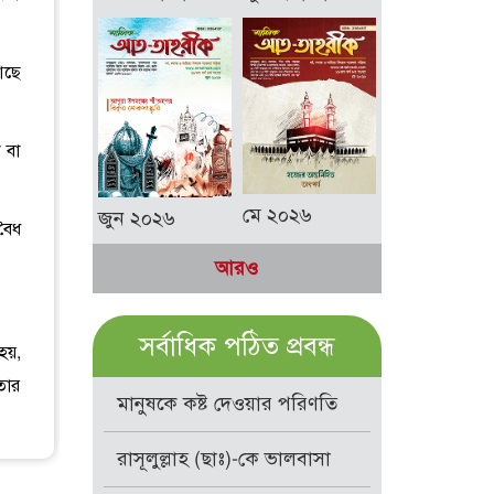
আছে
 বা
মে ২০২৬
জুন ২০২৬
বৈধ
আরও
সর্বাধিক পঠিত প্রবন্ধ
হয়,
তার
মানুষকে কষ্ট দেওয়ার পরিণতি
রাসূলুল্লাহ (ছাঃ)-কে ভালবাসা