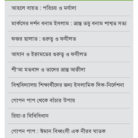
আহলে বায়ত : পরিচয় ও মর্যাদা
মার্কসের দর্শন বনাম ইসলাম : ভ্রান্ত তত্ত্ব বনাম শাশ্বত সত্য
ফজর ছালাত : গুরুত্ব ও ফযীলত
আযান ও ইক্বামতের গুরুত্ব ও ফযীলত
শী‘আ মতবাদ ও তাদের ভ্রান্ত আক্বীদা
বিশ্ববিদ্যালয় শিক্ষার্থীদের জন্য ইসলামিক দিক-নির্দেশনা
গোপন পাপ থেকে বাঁচার উপায়
রিয়া-র বিধিবিধান
গোপন পাপ : ঈমান বিধ্বংসী এক নীরব ঘাতক