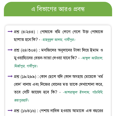
এ বিভাগের আরও প্রবন্ধ
প্রশ্ন (৪/২৪৪) : পোষাকে বমি লেগে গেলে উক্ত পোষাকে
ছালাত হবে কি? -
-মাহবূবুল আলম, গাযীপুর।
প্রশ্ন (২৪/৩০৪) : মসজিদের অনুদানের টাকা দিয়ে ইমাম ও
মুওয়ায্যিনের বেতন-ভাতা দেওয়া যাবে কি? -
-আব্দুল আউয়াল,
মির্জাপুর, গাযীপুর।
প্রশ্ন (১৯/২৯৯) : কোন ছেলে যদি কোন অসহায় মেয়েকে ‘ধর্ম
বোন’ বানায় এবং নিজের বোনের মত তাকে দেখাশোনা করে,
তবে সেটি জায়েয হবে কি? -
-আশরাফুল ইসলাম, পাঁচবিবি,
জয়পুরহাট।
প্রশ্ন (১৬/৪১৬) : পেশায় নাবিক হওয়ায় আমাকে এক বছরের