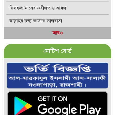
যিলহজ্জ মাসের ফযীলত ও আমল
আল্লাহর জন্য কাউকে ভালবাসা
আরও
নোটিশ বোর্ড