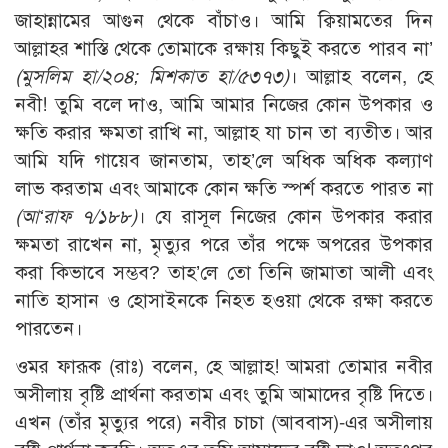
জাহান্নামের আগুন থেকে বাঁচাও। আমি ক্বিয়ামতের দিন
আল্লাহর শাস্তি থেকে তোমাকে রক্ষায় কিছুই করতে পারব না’
(
মুসলিম হা/২০৪;
মিশকাত হা/৫৩৭৩)
। আল্লাহ বলেন, হে
নবী! তুমি বলে দাও, আমি আমার নিজের কোন উপকার ও
ক্ষতি করার ক্ষমতা রাখি না, আল্লাহ যা চান তা ব্যতীত। আর
আমি যদি গায়েব জানতাম, তাহ’লে অধিক অধিক কল্যাণ
লাভ করতাম এবং আমাকে কোন ক্ষতি স্পর্শ করতে পারত না
(
আ‘
রাফ ৭/১৮৮)
। যে রাসূল নিজের কোন উপকার করার
ক্ষমতা রাখেন না, মৃত্যুর পরে তাঁর পক্ষে অপরের উপকার
করা কিভাবে সম্ভব? তাহ’লে তো তিনি জামাতা আলী এবং
নাতি হাসান ও হোসাইনকে নিহত হওয়া থেকে রক্ষা করতে
পারতেন।
ওমর ফারূক (রাঃ) বলেন, হে আল্লাহ! আমরা তোমার নবীর
অসীলায় বৃষ্টি প্রার্থনা করতাম এবং তুমি আমাদের বৃষ্টি দিতে।
এখন (তাঁর মৃত্যুর পরে) নবীর চাচা (আববাস)-এর অসীলায়