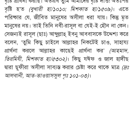
বৃষ্টি প্রার্থনা করছি। অতএব তুমি আমাদের বৃষ্টি দাও! অতঃপর
বৃষ্টি হ’ত
(
বুখারী হা/১০১০;
মিশকাত হা/১৫০৯)
। এতে
পরিষ্কার যে, জীবিত মানুষের অসীলা ধরা যায়। কিন্তু মৃত
মানুষের নয়। তাই তিনি নবী-রাসূল বা যেই-ই হৌন না কেন।
সেজন্যই রাসূল (ছাঃ) আব্দুল্লাহ্ ইবনু আববাসকে উদ্দেশ্য করে
বলেন, ‘তুমি কিছু চাইলে আল্লাহর নিকটেই চাও, সাহায্য
প্রার্থনা করলে আল্লাহর কাছেই প্রার্থনা কর’
(
আহমাদ,
তিরমিযী,
মিশকাত হা/৫৩০২)
। কিছু যঈফ ও জাল হাদীছ
দ্বারা ছূফীরা অসীলা সাব্যস্ত করার চেষ্টা করে থাকে মাত্র
(
দ্রঃ
আলবানী,
আত-তাওয়াসসুল পৃঃ ১০১-০৩)
।