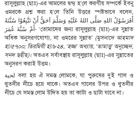
রাসূলুল্লাহ (ছাঃ)-এর আমলের দ্বন্দ্ব হ’লে করণীয় সম্পর্কে ইবনু
ওমরকে প্রশ্ন করা হ’লে তিনি উত্তরে স্পষ্টভাবে বলেন,
أَفَرَسُوْلُ اللهِ صَلَّى اللهُ عَلَيْهِ وَسَلَّمَ اَحَقُّ أَنْ تَتَّبِعُوْا سُنَّتَهُ
أَمْ سُنَّةَ عُمَرَ- ‘তোমাদের জন্য রাসূলুল্লাহ (ছাঃ)-এর সুন্নাত
অধিক অনুসরণযোগ্য, না ওমরের সুন্নাত’
(মুসনাদে আহমাদ
হা/৫৭০০; তিরমিযী হা/৮২৪, ‘হজ্জ’ অধ্যায়, ‘তামাত্তু’ অনুচ্ছেদ,
সনদ ছহীহ)
। অতএব সর্বাবস্থায় রাসূলুল্লাহ (ছাঃ)-এর সুন্নাতের
অনুসরণ করাই উত্তম।
لحية বলা হয় ঐ সমস্ত লোমকে, যা পুরুষের দুই গাল ও
থুতনীর নীচে হয়ে থাকে। অতএব গালের উপর ও থুতনীর
নীচে যে সমস্ত লোম উদিত হয় তা কাটা ও ছাটা যাবে না।