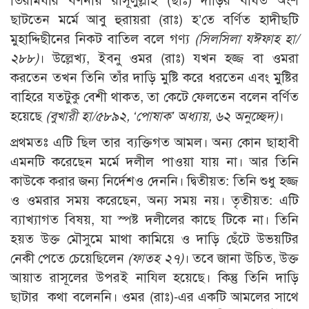
তিরমিযীর বর্ণনায় রাসূলুল্লাহ (ছাঃ) দাড়ির বর্ধিত অংশ
ছাটতেন মর্মে আবু হুরায়রা (রাঃ) হ’তে বর্ণিত হাদীছটি
মুহাদ্দিছীনের নিকট বাতিল বলে গণ্য
(সিলসিলা যঈফাহ হা/
২৮৮)
। উল্লেখ্য, ইবনু ওমর (রাঃ) যখন হজ্জ বা ওমরা
করতেন তখন তিনি তাঁর দাড়ি মুষ্টি করে ধরতেন এবং মুষ্টির
বাহিরে যতটুকু বেশী থাকত, তা কেটে ফেলতেন বলেন বর্ণিত
হয়েছে
(বুখারী হা/৫৮৯২, ‘পোষাক’ অধ্যায়, ৬২ অনুচ্ছেদ)
।
প্রথমতঃ এটি ছিল তার ব্যক্তিগত আমল। অন্য কোন ছাহাবী
এমনটি করেছেন মর্মে দলীল পাওয়া যায় না। আর তিনি
কাউকে করার জন্য নির্দেশও দেননি। দ্বিতীয়ত: তিনি শুধু হজ্জ
ও ওমরার সময় করেছেন, অন্য সময় নয়। তৃতীয়ত: এটি
ব্যাখ্যাগত বিষয়, যা স্পষ্ট দলীলের কাছে টিকে না। তিনি
হয়ত উক্ত মৌসুমে মাথা কামিয়ে ও দাড়ি ছেঁটে উভয়টির
নেকী পেতে চেয়েছিলেন
(ফাতহ ২৭)
। তবে জানা উচিত, উক্ত
আয়াত রাসূলের উপরই নাযিল হয়েছে। কিন্তু তিনি দাড়ি
ছাটার কথা বলেননি। ওমর (রাঃ)-এর একটি আমলের সাথে