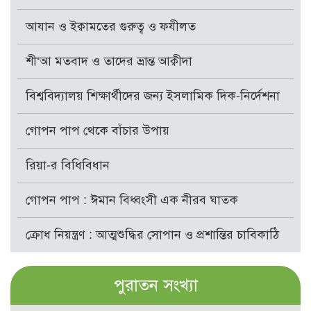
আযান ও ইক্বামতের গুরুত্ব ও ফযীলত
শী‘আ মতবাদ ও তাদের ভ্রান্ত আক্বীদা
বিশ্ববিদ্যালয় শিক্ষার্থীদের জন্য ইসলামিক দিক-নির্দেশনা
গোপন পাপ থেকে বাঁচার উপায়
রিয়া-র বিধিবিধান
গোপন পাপ : ঈমান বিধ্বংসী এক নীরব ঘাতক
ক্রোধ নিয়ন্ত্রণ : আত্মশুদ্ধির সোপান ও প্রশান্তির চাবিকাঠি
পুরাতন সংখ্যা