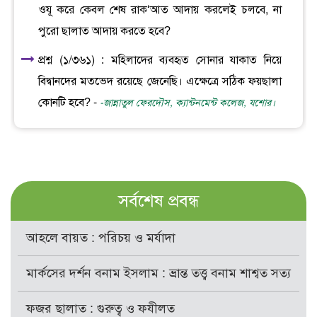
ওযূ করে কেবল শেষ রাক‘আত আদায় করলেই চলবে, না
পুরো ছালাত আদায় করতে হবে?
প্রশ্ন (১/৩৬১) : মহিলাদের ব্যবহৃত সোনার যাকাত নিয়ে
বিদ্বানদের মতভেদ রয়েছে জেনেছি। এক্ষেত্রে সঠিক ফয়ছালা
কোনটি হবে? -
-জান্নাতুল ফেরদৌস, ক্যান্টনমেন্ট কলেজ, যশোর।
সর্বশেষ প্রবন্ধ
আহলে বায়ত : পরিচয় ও মর্যাদা
মার্কসের দর্শন বনাম ইসলাম : ভ্রান্ত তত্ত্ব বনাম শাশ্বত সত্য
ফজর ছালাত : গুরুত্ব ও ফযীলত