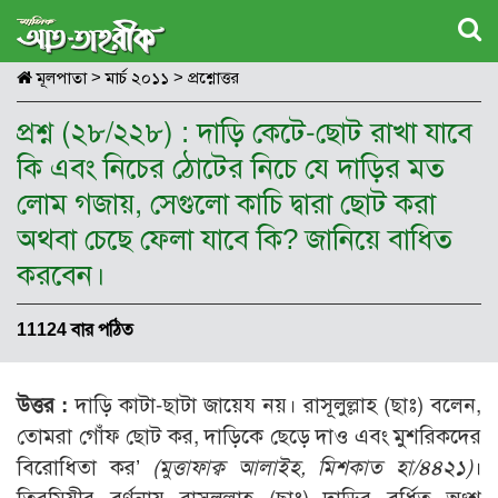
মূলপাতা
>
মার্চ ২০১১
>
প্রশ্নোত্তর
প্রশ্ন (২৮/২২৮) : দাড়ি কেটে-ছোট রাখা যাবে
কি এবং নিচের ঠোটের নিচে যে দাড়ির মত
লোম গজায়, সেগুলো কাচি দ্বারা ছোট করা
অথবা চেছে ফেলা যাবে কি? জানিয়ে বাধিত
করবেন।
11124 বার পঠিত
উত্তর :
দাড়ি কাটা-ছাটা জায়েয নয়। রাসূলুল্লাহ (ছাঃ) বলেন,
তোমরা গোঁফ ছোট কর, দাড়িকে ছেড়ে দাও এবং মুশরিকদের
বিরোধিতা কর’
(মুত্তাফাক্ব আলাইহ, মিশকাত হা/৪৪২১)
।