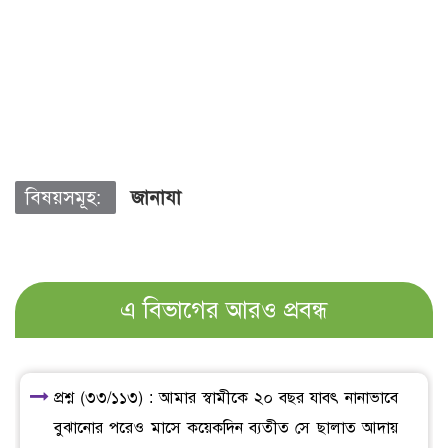
বিষয়সমূহ:
জানাযা
এ বিভাগের আরও প্রবন্ধ
প্রশ্ন (৩৩/১১৩) : আমার স্বামীকে ২০ বছর যাবৎ নানাভাবে
বুঝানোর পরেও মাসে কয়েকদিন ব্যতীত সে ছালাত আদায়