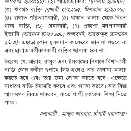
মিশকাত হা/৪০১১)
। (২) আত্মহত্যাকারী
(মুসলিম হা/৯৭৮)
।
(৩) ঋণগ্রস্ত ব্যক্তি
(বুখারী হা/২২৯৫; মিশকাত হা/২৯০৯)
।
(৪) ছালাত পরিত্যাগকারী, (৫) যাকাত আদায় থেকে বিরত
থাকা ব্যক্তি, (৬) যেনাকারী, (৭) প্রকাশ্য মদপানকারী
ইত্যাদি
(আহমাদ হা/২২৬০৮; আলবানী, আহকামুল জানায়েয
১/৮৩)
। এছাড়া কোন মুসলমান কাফেরের জানাযা পড়বে না
এবং ছালাত অস্বীকারকারী ব্যক্তির জানাযা হবে না।
উল্লেখ্য যে, আল্লাহ, রাসূল এবং ইসলামের বিধানে বিশ^াসী
ব্যক্তি কোন কবীরা গুনাহে লিপ্ত হ’লেও তার জানাযা আদায়
করতে হবে এবং তার জন্য দো‘আ করতে হবে। এক্ষেত্রে
সাধারণ ব্যক্তি ইমামতি করবে এবং দো‘আ করবে। আর বিজ্ঞ
আলেমগণ বিরত থাকবেন, যাতে পাপী লোকেরা শিক্ষা নিতে
পারে।
প্রশ্নকারী :
আব্দুল জাববার, চাঁপাই নবাবগঞ্জ।