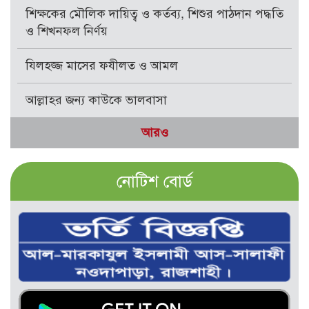
শিক্ষকের মৌলিক দায়িত্ব ও কর্তব্য, শিশুর পাঠদান পদ্ধতি
ও শিখনফল নির্ণয়
যিলহজ্জ মাসের ফযীলত ও আমল
আল্লাহর জন্য কাউকে ভালবাসা
আরও
নোটিশ বোর্ড