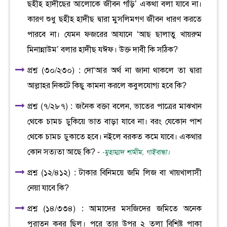
ছহীহ হাদীছের আলোকে জীবন গড়ি’ একথা বলা যাবে না।
কারণ শুধু ছহীহ হাদীছ দ্বারা মুসলিমগণ জীবন ধারণ করতে
পারবে না। যেমন ফজরের আযানে ‘আছ ছালাতু খায়রুম
মিনান্নাউম’ বলার হাদীছ যঈফ। উক্ত দাবী কি সঠিক?
প্রশ্ন (৩০/২৩০) : দো‘আর অর্থ না জানা থাকলে তা দ্বারা
আল্লাহর নিকটে কিছু কামনা করলে কবুলযোগ্য হবে কি?
প্রশ্ন (৭/২৮৭) : জনৈক বক্তা বলেন, ভাতের পাত্রের মাঝখান
থেকে চামচ ঢুকিয়ে ভাত বাড়া যাবে না। বরং যেকোন পাশ
থেকে চামচ ঢুকাতে হবে। নইলে বরকত কমে যাবে। একথার
কোন সত্যতা আছে কি? -
-মুহাম্মাদ শামীম, গাইবান্ধা।
প্রশ্ন (১২/৪১২) : টাকার বিনিময়ে জমি লিজ বা খায়খালাসী
নেয়া যাবে কি?
প্রশ্ন (১৪/৩৩৪) : আমাদের মসজিদের জমিতে অনেক
পুরাতন কবর ছিল। পরে তার উপর ২ তলা বিশিষ্ট পাকা