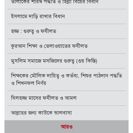
তালাকের শারঈ পদ্ধতি ও হিল্লা বিয়ের বিধান
ইসলামে দাড়ি রাখার বিধান
হজ্জ : গুরুত্ব ও ফযীলত
কুরআন শিক্ষা ও তেলাওয়াতের ফযীলত
মুসলিম সমাজে মসজিদের গুরুত্ব (৩য় কিস্তি)
শিক্ষকের মৌলিক দায়িত্ব ও কর্তব্য, শিশুর পাঠদান পদ্ধতি
ও শিখনফল নির্ণয়
যিলহজ্জ মাসের ফযীলত ও আমল
আল্লাহর জন্য কাউকে ভালবাসা
আরও