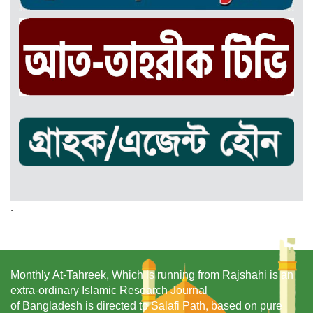
.
Monthly At-Tahreek, Which is running from Rajshahi is an
extra-ordinary Islamic Research Journal
of Bangladesh is directed to Salafi Path, based on pure