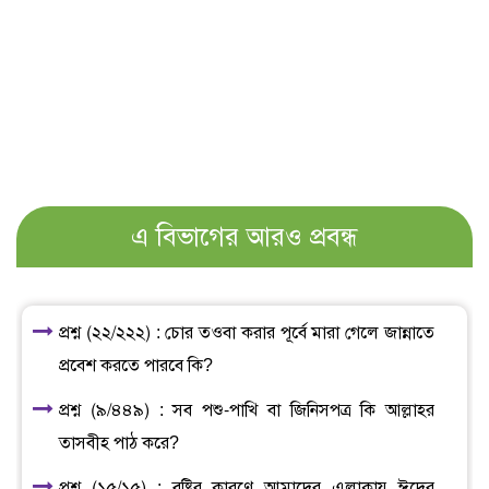
এ বিভাগের আরও প্রবন্ধ
প্রশ্ন (২২/২২২) : চোর তওবা করার পূর্বে মারা গেলে জান্নাতে
প্রবেশ করতে পারবে কি?
প্রশ্ন (৯/৪৪৯) : সব পশু-পাখি বা জিনিসপত্র কি আল্লাহর
তাসবীহ পাঠ করে?
প্রশ্ন (১৫/১৫) : বৃষ্টির কারণে আমাদের এলাকায় ঈদের