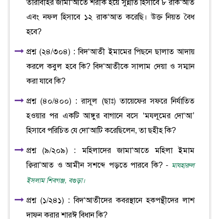
তারাবীহর জামা‘আতে শরীক হয়ে সুন্নাত হিসাবে ৮ রাক‘আত
এবং নফল হিসাবে ১২ রাক‘আত করেছি। উক্ত নিয়ত বৈধ
হবে?
প্রশ্ন (২৪/৩০৪) : বিদ‘আতী ইমামের পিছনে ছালাত আদায়
করলে কবুল হবে কি? বিদ‘আতীকে সালাম দেয়া ও সম্মান
করা যাবে কি?
প্রশ্ন (৪০/৪০০) : রাসূল (ছাঃ) তায়েফের সফরে নির্যাতিত
হওয়ার পর একটি আঙ্গুর বাগানে বসে ‘মযলূমের দো‘আ’
হিসাবে পরিচিত যে দো‘আটি করেছিলেন, তা ছহীহ কি?
প্রশ্ন (৯/২০৯) : মহিলাদের জামা‘আতে মহিলা ইমাম
ক্বিরা’আত ও আমীন সশব্দে পড়তে পারবে কি? -
মাযহারুল
ইসলাম শিবগঞ্জ, বগুড়া।
প্রশ্ন (১/২৪১) : বিদ‘আতীদের কবরস্থানে হকপন্থীদের লাশ
দাফন করার শারঈ বিধান কি?