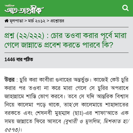
মূলপাতা
>
মার্চ ২০১২
>
প্রশ্নোত্তর
প্রশ্ন (২২/২২২) : চোর তওবা করার পূর্বে মারা
গেলে জান্নাতে প্রবেশ করতে পারবে কি?
1446 বার পঠিত
উত্তর
: চুরি করা কাবীরা গুনাহের অন্তর্ভুক্ত। কাজেই কেউ চুরি
করার পর তওবা না করে মারা গেলে সে চুরির অপরাধে
জাহান্নামে শাস্তি ভোগ করবে। তবে সে যদি আন্তরিক বিশ্বাস
নিয়ে কালেমা পড়ে থাকে, তাহ’লে কালেমায়ে শাহাদাতের
বরকতে এবং শেষনবী মুহম্মাদ (ছাঃ)-এর শাফা‘আতে এক
সময় জান্নাতে ফিরে আসবে
(বুখারী ও মুসলিম, মিশকাত হা/
৫৫৭৩)
।