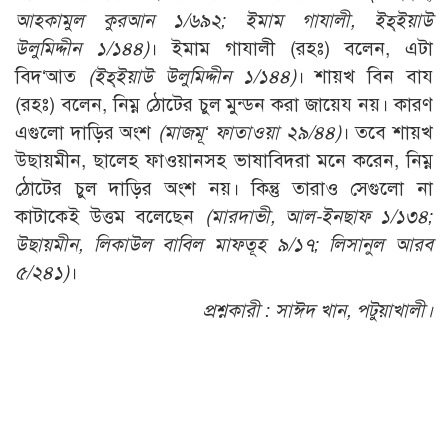
আহকামুল কুরআন ১/৬৯২; ইমাম গাযালী, ইহ্ইয়াউ
উলুমিদ্দীন ১/১৪৪)
। ইমাম গাযালী (রহঃ) বলেন, এটা
বিদ‘আত
(ইহ্ইয়াউ উলুমিদ্দীন ১/১৪৪)
। শায়খ বিন বায
(রহঃ) বলেন, নিম্ন ঠোটের চুল মুন্ডন করা জায়েয নয়। কারণ
এগুলো দাড়ির অংশ
(মাজমূ‘ ফাতাওয়া ২৯/৪৪)
। তবে শায়খ
উছায়মীন, ছালেহ ফাওয়ানসহ ভাষাবিদরা মনে করেন, নিম্ন
ঠোটের চুল দাড়ির অংশ নয়। কিন্তু তারাও সেগুলো না
কাটাকেই উত্তম বলেছেন
(মারদাভী, আল-ইনছাফ ১/১৩৪;
উছায়মীন, লিকাউল বাবিল মাফতূহ ৯/১৭; লিসানুল আরব
৫/২৪১)
।
প্রশ্নকারী :
সাঈদ খান, পটুয়াখালী।