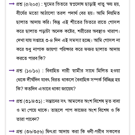
প্রশ্ন (৫/২০৫) : ঘুমের ভিতরে স্বপ্নদোষ ছাড়াই ধাতু ক্ষয় হয়,
বীর্যের মতো আঠালো তরল পদার্থ বের হয়। আমি নিয়মিত
ছালাত আদায় করি। কিন্তু এই শীতের ভিতরে রাতে গোসল
করে ছালাত পড়াটা অনেক কষ্টের, শরীরের অবস্থাও খারাপ।
দেখা যায় সপ্তাহে ৩-৪ দিন এই সমস্যা হচ্ছে। আমি গোসল না
করে শুধু নাপাক জায়গা পরিষ্কার করে ফজর ছালাত আদায়
করতে পারব কি?
প্রশ্ন (১০/১০) : বিবাহিত নারী স্বামীর সাথে মিলিত হওয়া
থেকে দীর্ঘদিন যাবৎ বিরত থাকলে বৈবাহিক সম্পর্ক বিচ্ছিন্ন হয়
কি? কতদিন এভাবে থাকা জায়েয?
প্রশ্ন (৩১/৪৩১) : সন্তানের সৎ আমলের অংশ বিশেষ মৃত বাবা
ও মা পেয়ে থাকে। তাহলে পাপ কাজের অংশ বিশেষ ও কি
তারা পাবেন?
প্রশ্ন (৩৬/৩৫৬) ফিৎরা আদায় করা কি ধনী-গরীব সকলের