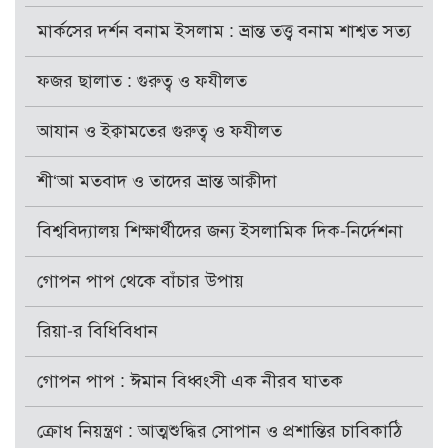
মার্কসের দর্শন বনাম ইসলাম : ভ্রান্ত তত্ত্ব বনাম শাশ্বত সত্য
ফজর ছালাত : গুরুত্ব ও ফযীলত
আযান ও ইক্বামতের গুরুত্ব ও ফযীলত
শী‘আ মতবাদ ও তাদের ভ্রান্ত আক্বীদা
বিশ্ববিদ্যালয় শিক্ষার্থীদের জন্য ইসলামিক দিক-নির্দেশনা
গোপন পাপ থেকে বাঁচার উপায়
রিয়া-র বিধিবিধান
গোপন পাপ : ঈমান বিধ্বংসী এক নীরব ঘাতক
ক্রোধ নিয়ন্ত্রণ : আত্মশুদ্ধির সোপান ও প্রশান্তির চাবিকাঠি