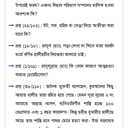
উপরেই ফরয? এজন্য নিছাব পরিমাণ সম্পদের মালিক হওয়া
আবশ্যক কি?
প্রশ্ন (২২/১০২) : উট, গরু, মহিষ বা ভেড়া দিয়ে আক্বীক্বা করা
যাবে কি?
প্রশ্ন (১৮/১৮) : রাসূল (ছাঃ) পড়া-লেখা না শিখে মারা যাননি
মর্মে বর্ণিত হাদীছটির বিশুদ্ধতা জানতে চাই।
প্রশ্ন (১/১৬১) : রাসূলুল্লাহ (ছাঃ) কি কোন কারণে আত্মহত্যা
করতে চেয়েছিলেন?
প্রশ্ন (৩৮/১১৮) : জনৈক মুফতী বলেছেন, কুরআনের কিছু
আয়াত হাদীছ দ্বারা রহিত হয়ে গেছে। যেমন সূরা নূরের ২ নং
আয়াতে আল্লাহ বলেন, ব্যভিচারিণীর শাস্তি হচ্ছে ১০০
বেত্রাঘাত এবং ১ বছর কারাদন্ড। কিন্তু ছহীহ বুখারীর হাদীছে
আছে তার শাস্তি হবে পাথর মেরে হত্যা করা। উক্ত বক্তব্যের