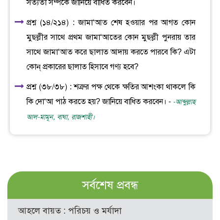
সত্যতা সম্পর্কে জানিয়ে বাধিত করবেন।
প্রশ্ন (১৪/২১৪) : জামা‘আত শেষ হওয়ার পর আগত কোন
মুছল্লীর সাথে প্রথম জামা‘আতের কোন মুছল্লী পুনরায় তার
সাথে জামা‘আত করে ছালাত আদায় করতে পারবে কি? এটা
কোন্ প্রকারের ছালাত হিসাবে গণ্য হবে?
প্রশ্ন (৩৮/৩৮) : শত্রুর পক্ষ থেকে ক্ষতির আশংকা থাকলে কি
কি দো‘আ পাঠ করতে হয়? জানিয়ে বাধিত করবেন। -
-আব্দুল্লাহ
আল-মামূন, বাঘা, রাজশাহী।
সর্বশেষ প্রবন্ধ
আহলে বায়ত : পরিচয় ও মর্যাদা