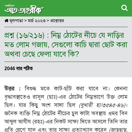
মূলপাতা
>
মার্চ ২০২৩
>
প্রশ্নোত্তর
প্রশ্ন (১৬/২১৬) : নিম্ন ঠোটের নীচে যে দাড়ির
মত লোম গজায়, সেগুলো কাচি দ্বারা ছোট করা
অথবা চেছে ফেলা যাবে কি?
2046 বার পঠিত
উত্তর :
বিশুদ্ধ মতে কাট-ছাঁট করা যাবে না। কেননা
বৃদ্ধাবস্থাতেও রাসূল (ছাঃ)-এর ঠোটের নিম্নভাগে উক্ত লোম
ছিল। যার কিছু অংশ সাদা ছিল
(বুখারী হা/৩৫৪৫-৪৬)
।
জনৈক ব্যক্তি নিম্ন ঠোটের নীচের চুল কাটা অবস্থায় ওমর বিন
আব্দুল আযীয (রহঃ)-এর নিকট সাক্ষ্য দিতে আসলে তিনি তার
প্রতি রেগে যান এবং তার সাক্ষ্য প্রত্যাখ্যান করেন
(জাছছাছ,