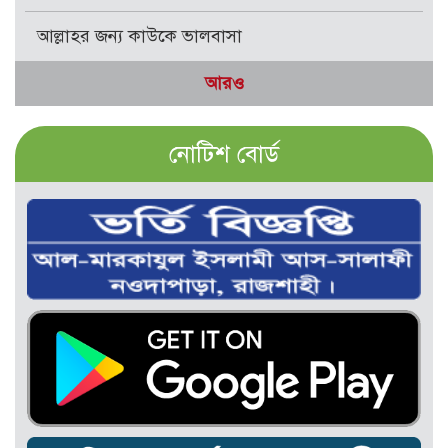
আল্লাহর জন্য কাউকে ভালবাসা
আরও
নোটিশ বোর্ড