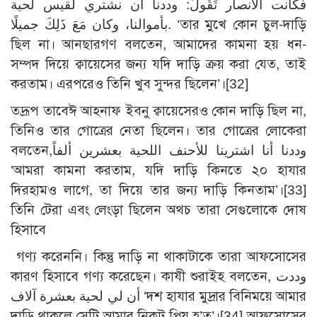
فكانت الأنصار تَقُولُ: وددنا أن نشتري لقيس لحية
بأموالنا، وكان مَعَ ذَلِكَ جميلًا. ‘তার মুখে কোন চুল-দাড়ি
ছিল না। আনছারগণ বলতেন, আমাদের কামনা হয় ধন-
সম্পদ দিয়ে ক্বায়েসের জন্য যদি দাড়ি ক্রয় করা যেত, তাই
করতাম। এরপরেও তিনি খুব সুন্দর ছিলেন’।
[32]
তদ্রূপ তাবেঈ আহনাফ ইবনু ক্বায়েসেরও কোন দাড়ি ছিল না,
তিনিও তার গোত্রের নেতা ছিলেন। তার গোত্রের লোকেরা
বলতেন,وددنا أنا اشترينا للأحنف اللحية بعشرين ألفاً
‘আমরা কামনা করতাম, যদি দাড়ি কিনতে ২০ হাযার
দিরহামও লাগে, তা দিয়ে তার জন্য দাড়ি কিনতাম’।
[33]
তিনি টেরা এবং লেংড়া ছিলেন অথচ তারা সেগুলোকে দোষ
হিসাবে
গণ্য করেননি। কিন্তু দাড়ি না থাকাটাকে তারা আফসোসের
কারণ হিসাবে গণ্য করেছেন। কাযী শুরাইহ বলতেন, وددت
أن لي لحية بعشرة آلاف ‘দশ হাযার মুদ্রার বিনিময়ে আমার
দাড়ি থাকলে সেটি আমার নিকট প্রিয় হ’ত’।
[34]
আফসোসের