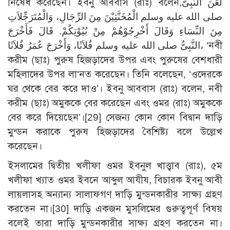
নিষেধ করেছেন। ইবনু আববাস (রাঃ) বলেন,لَعَنَ النَّبِىُّ
صلى الله عليه وسلم الْمُخَنَّثِيْنَ مِنَ الرِّجَالِ، وَالْمُتَرَجِّلاَتِ
مِنَ النِّسَاءِ وَقَالَ أَخْرِجُوْهُمْ مِنْ بُيُوْتِكُمْ. قَالَ فَأَخْرَجَ
النَّبِىُّ صلى الله عليه وسلم فُلاَنًا، وَأَخْرَجَ عُمَرُ فُلاَنًا، ‘নবী
করীম (ছাঃ) পুরুষ হিজড়াদের উপর এবং পুরুষের বেশধারী
মহিলাদের উপর লা‘নত করেছেন। তিনি বলেছেন, ‘ওদেরকে
ঘর থেকে বের করে দাও’। ইবনু আববাস (রাঃ) বলেন, নবী
করীম (ছাঃ) অমুককে বের করেছেন এবং ওমর (রাঃ) অমুককে
বের করে দিয়েছেন’।
[29]
সেজন্য কোন কোন বিদ্বান দাড়ি
মুন্ডন করাকে পুরুষ হিজড়াদের বৈশিষ্ট্য বলে উল্লেখ
করেছেন।
ইসলামের দ্বিতীয় খলীফা ওমর ইবনুল খাত্ত্বাব (রাঃ), ৫ম
খলীফা খ্যাত ওমর ইবনে আব্দুল আযীয, বিচারক ইবনু আবী
লায়লাসহ অন্যান্য সালাফগণ দাড়ি মুন্ডনকারীর সাক্ষ্য গ্রহণ
করতেন না।
[30]
দাড়ি একজন মুসলিমের গুরুত্বপূর্ণ বিষয়
বলেই তারা দাড়ি মুন্ডনকারীর সাক্ষ্য গ্রহণ করতেন না।