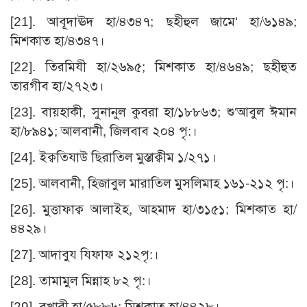
[21]
. আবূদাঊদ হা/৪৩৪৭; ছহীহুল জামে‘ হা/৬১৪৯;
মিশকাত হা/৪৩৪৭।
[22]
. তিরমিযী হা/২৬৯৫; মিশকাত হা/৪৬৪৯; ছহীহুত
তারগীব হা/২৭২৩।
[23]
. বায়হাকী, সুনানুল কুবরা হা/১৮৮৬৩; শু‘আবুল ঈমান
হা/৮৯৪১; আলবানী, জিলবাব ২০৪ পৃ:।
[24]
. ইক্বতিযাউ ছিরাতিল মুস্তাক্বীম ১/২৭১।
[25]
. আলবানী, হিজাবুল মারাতিল মুসলিমাহ ১৬১-২১২ পৃ:।
[26]
. মুত্তাফাক্ব আলাইহ, আহমাদ হা/৩১৫১; মিশকাত হা/
৪৪২৯।
[27]
. আদাবুয যিফাফ ২১২পৃ:।
[28]
. তামামুল মিন্নাহ ৮২ পৃ:।
[29]
. বুখারী হা/৫৮৮৬; মিশকাত হা/৪৪২৮।