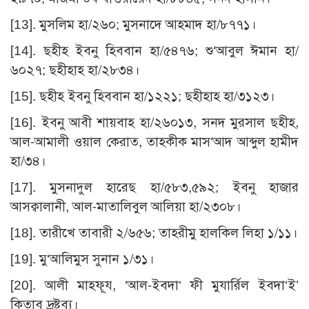
[13]
. মুসলিম হা/২৬০; মুসনাদে আহমাদ হা/৮৭৭১।
[14]
. ছহীহ ইবনু হিববান হা/৫৪৭৬; শু‘আবুল ঈমান হা/
৬০২৭; ছহীহাহ হা/২৮৩৪।
[15]
. ছহীহ ইবনু হিববান হা/১২২১; ছহীহাহ হা/৩১২৩।
[16]
. ইবনু আবী শায়বাহ হা/২৬০১৩, সনদ মুরসাল ছহীহ,
আল-আমালী ওয়াল কেরাত, তাহকীক মাস‘আদ আব্দুল হামীদ
হা/৩৪।
[17]
. মুসনাদুল হারেছ হা/৫৮৩,৫৯২; ইবনু হাজার
আসক্বালানী, আল-মাতালিবুল আলিয়া হা/২৩০৮।
[18]
. তারীখে তাবারী ২/৬৫৬; তাহরীমু হালকিল লিহা ১/১১।
[19]
. মু‘আলিমুস সুনান ১/৩১।
[20]
. আলী মাহফূয, ‘আল-ইবদা‘ ফী মুযার্রিল ইবদা‘ই’
কিতাব দ্রষ্টব্য।