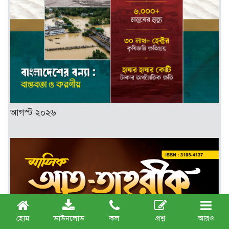
আগস্ট ২০২৬
হোম
ডাউনলোড
কল
প্রশ্ন
আরও