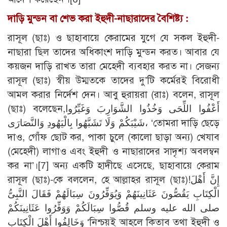
দাড়ি মুন্ডন বা শেভ করা ইহুদী-নাছারাদের বৈশিষ্ট্য :
রাসূল (ছাঃ) ও ছাহাবায়ে কেরামের যুগে যে সকল ইহুদী-
নাছারা ছিল তাদের অধিকাংশ দাড়ি মুন্ডন করত। আবার যে
কয়জন দাড়ি রাখত তারা মেহেদী ব্যবহার করত না। সেজন্য
রাসূল (ছাঃ) স্বীয় উম্মতকে তাদের দু’টি কর্মেরই বিরোধী
আমল করার নির্দেশ দেন। আবু হুরায়রা (রাঃ) বলেন, রাসূল
(ছাঃ) বলেছেন,أَعْفُوا اللِّحَى وَخُذُوا الشَّوَارِبَ وَغَيِّرُوا
شَيْبَكُمْ وَلَا تَشَبَّهُوا بِالْيَهُودِ وَالنَّصَارَى، ‘তোমরা দাড়ি ছেড়ে
দাও, গোঁফ ছোট কর, পাকা চুলে (কালো ছাড়া অন্য) খেযাব
(মেহেদী) লাগাও এবং ইহুদী ও নাছারাদের সাদৃশ্য অবলম্বন
কর না’।
[7]
অন্য একটি হাদীছে এসেছে, ছাহাবায়ে কেরাম
রাসূল (ছাঃ)-কে বললেন, হে আল্লাহর রাসূল (ছাঃ)!إِنَّ أَهْلَ
الْكِتَابِ يَقُصُّونَ عَثَانِينَهُمْ وَيُوَفِّرُونَ سِبَالَهُمْ فَقَالَ النَّبِىُّ
صلى الله عليه وسلم قُصُّوا سِبَالَكُمْ وَوَفِّرُوا عَثَانِينَكُمْ
وَخَالِفُوا أَهْلَ الْكِتَابِ ‘নিশ্চয়ই আহলে কিতাব তথা ইহুদী ও