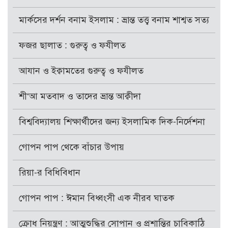
মার্কসের দর্শন বনাম ইসলাম : ভ্রান্ত তত্ত্ব বনাম শাশ্বত সত্য
ফজর ছালাত : গুরুত্ব ও ফযীলত
আযান ও ইক্বামতের গুরুত্ব ও ফযীলত
শী‘আ মতবাদ ও তাদের ভ্রান্ত আক্বীদা
বিশ্ববিদ্যালয় শিক্ষার্থীদের জন্য ইসলামিক দিক-নির্দেশনা
গোপন পাপ থেকে বাঁচার উপায়
রিয়া-র বিধিবিধান
গোপন পাপ : ঈমান বিধ্বংসী এক নীরব ঘাতক
ক্রোধ নিয়ন্ত্রণ : আত্মশুদ্ধির সোপান ও প্রশান্তির চাবিকাঠি