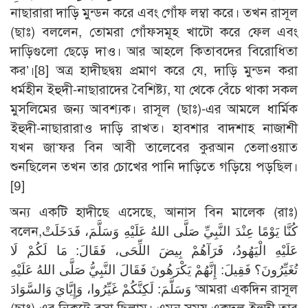
নাছারারা দাড়ি মুন্ডন করে এবং গোঁফ লম্বা করে। তখন রাসূল
(ছাঃ) বললেন, তোমরা গোঁফসমূহ খাটো করে ফেল এবং
দাড়িগুলো ছেড়ে দাও। আর আহলে কিতাবদের বিরোধিতা
কর’।
[8]
অত্র হাদীছদ্বয় প্রমাণ করে যে, দাড়ি মুন্ডন করা
ধর্মহীন ইহুদী-নাছারাদের বৈশিষ্ট্য, যা থেকে বেঁচে থাকা সকল
মুসলিমের জন্য আবশ্যক। রাসূল (ছাঃ)-এর আমলে ধার্মিক
ইহুদী-নাছারারাও দাড়ি রাখত। হাবশার বাদশাহ নাজাশী
যখন জা‘ফর বিন আবী তালেবের কুরআন তেলাওয়াত
শুনছিলেন তখন তার চোখের পানি দাড়িতে গড়িয়ে পড়ছিল।
[9]
অন্য একটি হাদীছে এসেছে, আনাস বিন মালেক (রাঃ)
বলেন,كُنَّا يَوْمًا عِنْدَ النَّبِيِّ صَلَّى اللهُ عَلَيْهِ وَسَلَّمَ، فَدَخَلَتْ
عَلَيْهِ الْيَهُودُ، فَرَآهُمْ بِيضَ اللِّحَى، فَقَالَ: مَا لَكُمْ لَا
تُغَيِّرُونَ؟ فَقِيلَ: إِنَّهُمْ يَكْرَهُونَ فَقَالَ النَّبِيُّ صَلَّى اللهُ عَلَيْهِ
وَسَلَّمَ: لَكِنَّكُمْ غَيِّرُوا، وَإِيَّايَ وَالسَّوَادَ ‘আমরা একদিন রাসূল