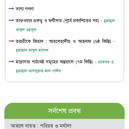
ভাগ্য গণনা
তাক্বওয়ার গুরুত্ব ও ফযীলত (পূর্বে প্রকাশিতের পর) -
মুহাম্মাদ
আব্দুল ওয়াদূদ
তাহরীকে জিহাদ : আহলেহাদীছ ও আহনাফ (৬ষ্ঠ কিস্তি) -
মুহাম্মাদ আব্দুল মালেক
মাদ্রাসার পাঠ্যবই সমূহের অন্তরালে (৭ম কিস্তি) -
প্রফেসর ড.
মুহাম্মাদ আসাদুল্লাহ আল-গালিব
সর্বশেষ প্রবন্ধ
আহলে বায়ত : পরিচয় ও মর্যাদা