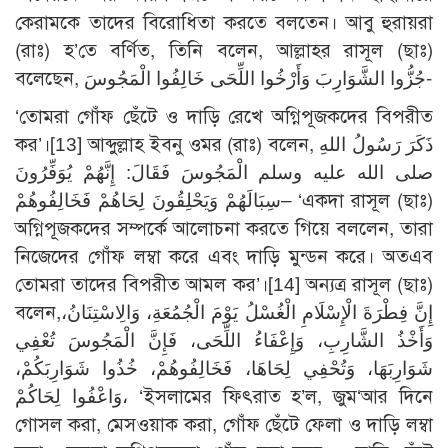
কেরামকে তাদের বিরোধিতা করতে বলতেন। আবু হুরায়রা
(রাঃ) হ’তে বর্ণিত, তিনি বলেন, আল্লাহর রাসূল (ছাঃ)
বলেছেন, جُزُّوا الشَّوَارِبَ وَأَرْخُوا اللِّحَى خَالِفُوا الْمَجُوسَ-
‘তোমরা গোঁফ ছেঁটে ও দাড়ি রেখে অগ্নিপূজকদের বিপরীত
কর’।
[13]
আব্দুল্লাহ ইবনু ওমর (রাঃ) বলেন, ذَكَرَ رَسُولُ اللهِ
صلى الله عليه وسلم الْمَجُوسَ فَقَالَ: إِنَّهُمْ يُوَفِّرُونَ
سِبَالَهُمْ وَيَحْلِقُونَ لِحَاهُمْ فَخَالِفُوهُمْ– ‘একদা রাসূল (ছাঃ)
অগ্নিপূজকদের সম্পর্কে আলোচনা করতে গিয়ে বললেন, তারা
নিজেদের গোঁফ লম্বা করে এবং দাড়ি মুন্ডন করে। অতএব
তোমরা তাদের বিপরীত আমল কর’।
[14]
অন্যত্র রাসূল (ছাঃ)
বলেন,إِنَّ فِطْرَةَ الْإِسْلَامِ الْغُسْلُ يَوْمَ الْجُمُعَةِ، وَالِاسْتِنَانُ،
وَأَخْذُ الشَّارِبِ، وَإِعْفَاءُ اللِّحَى، فَإِنَّ الْمَجُوسَ تُعْفِي
شَوَارِبَهَا، وَتُحْفِي لِحَاهَا، فَخَالِفُوهُمْ، خُذُوا شَوَارِبَكُمْ،
وَاعْفُوا لِحَاكُمْ، ‘ইসলামের ফিৎরাত হ’ল, জুম‘আর দিনে
গোসল করা, মেসওয়াক করা, গোঁফ ছেঁটে ফেলা ও দাড়ি লম্বা