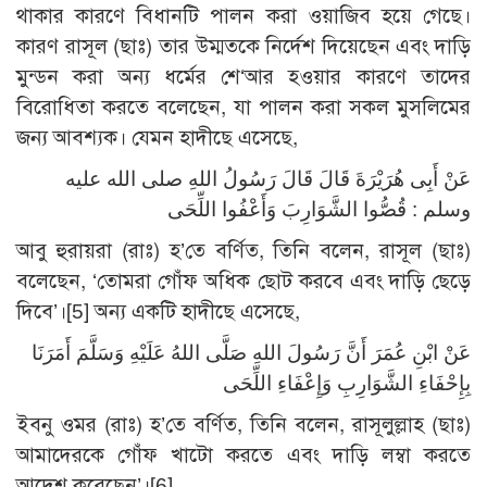
থাকার কারণে বিধানটি পালন করা ওয়াজিব হয়ে গেছে।
কারণ রাসূল (ছাঃ) তার উম্মতকে নির্দেশ দিয়েছেন এবং দাড়ি
মুন্ডন করা অন্য ধর্মের শে‘আর হওয়ার কারণে তাদের
বিরোধিতা করতে বলেছেন, যা পালন করা সকল মুসলিমের
জন্য আবশ্যক। যেমন হাদীছে এসেছে,
عَنْ أَبِى هُرَيْرَةَ قَالَ قَالَ رَسُولُ اللهِ صلى الله عليه
وسلم : قُصُّوا الشَّوَارِبَ وَأَعْفُوا اللِّحَى
আবু হুরায়রা (রাঃ) হ’তে বর্ণিত, তিনি বলেন, রাসূল (ছাঃ)
বলেছেন, ‘তোমরা গোঁফ অধিক ছোট করবে এবং দাড়ি ছেড়ে
দিবে’।
[5]
অন্য একটি হাদীছে এসেছে,
عَنْ ابْنِ عُمَرَ أَنَّ رَسُولَ اللهِ صَلَّى اللهُ عَلَيْهِ وَسَلَّمَ أَمَرَنَا
بِإِحْفَاءِ الشَّوَارِبِ وَإِعْفَاءِ اللِّحَى
ইবনু ওমর (রাঃ) হ’তে বর্ণিত, তিনি বলেন, রাসূলুল্লাহ (ছাঃ)
আমাদেরকে গোঁফ খাটো করতে এবং দাড়ি লম্বা করতে
আদেশ করেছেন’।
[6]