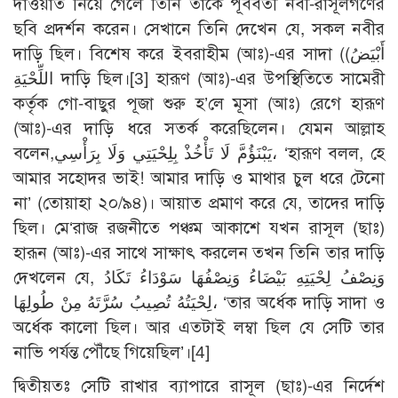
দাওয়াত নিয়ে গেলে তিনি তাকে পূর্ববর্তী নবী-রাসূলগণের
ছবি প্রদর্শন করেন। সেখানে তিনি দেখেন যে, সকল নবীর
দাড়ি ছিল। বিশেষ করে ইবরাহীম (আঃ)-এর সাদা ((أَبْيَضُ
اللِّحْيَةِ দাড়ি ছিল।
[3]
হারূণ (আঃ)-এর উপস্থিতিতে সামেরী
কর্তৃক গো-বাছুর পূজা শুরু হ’লে মূসা (আঃ) রেগে হারূণ
(আঃ)-এর দাড়ি ধরে সতর্ক করেছিলেন। যেমন আল্লাহ
বলেন,يَبْنَؤُمَّ لَا تَأْخُذْ بِلِحْيَتِي وَلَا بِرَأْسِي، ‘হারূণ বলল, হে
আমার সহোদর ভাই! আমার দাড়ি ও মাথার চুল ধরে টেনো
না’ (তোয়াহা ২০/৯৪)। আয়াত প্রমাণ করে যে, তাদের দাড়ি
ছিল। মে‘রাজ রজনীতে পঞ্চম আকাশে যখন রাসূল (ছাঃ)
হারূন (আঃ)-এর সাথে সাক্ষাৎ করলেন তখন তিনি তার দাড়ি
দেখলেন যে, وَنِصْفُ لِحْيَتِهِ بَيْضَاءُ وَنِصْفُهَا سَوْدَاءُ تَكَادُ
لِحْيَتُهُ تُصِيبُ سُرَّتَهُ مِنْ طُولِهَا، ‘তার অর্ধেক দাড়ি সাদা ও
অর্ধেক কালো ছিল। আর এতটাই লম্বা ছিল যে সেটি তার
নাভি পর্যন্ত পৌঁছে গিয়েছিল’।
[4]
দ্বিতীয়তঃ সেটি রাখার ব্যাপারে রাসূল (ছাঃ)-এর নির্দেশ