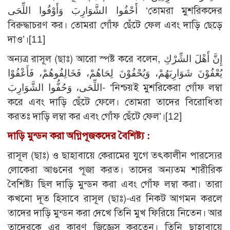
أَحْفُوا الشَّوَارِبَ وَأَوْفُوا اللِّحَى ‘তোমরা মুশরিকদের
বিরুদ্ধাচরণ কর। তোমরা গোঁফ ছেঁটে ফেল এবং দাড়ি ছেড়ে
দাও’।
[11]
অন্যত্র রাসূল (ছাঃ) আরো স্পষ্ট করে বলেন, إِنَّ أَهْلَ الشِّرْكِ
يُعْفُوْنَ شَوَارِبَهُمْ، وَيُحْفُوْنَ لِحَاهُمْ، فَخَالِفُوهُمْ، فَأَعْفُوْا
اللِّحَى، وَحُفُّوا الشَّوَارِبَ- ‘নিশ্চয়ই মুশরিকেরা গোঁফ লম্বা
করে এবং দাড়ি ছেঁটে ফেলে। তোমরা তাদের বিরোধিতা
করতঃ দাড়ি লম্বা কর এবং গোঁফ ছেঁটে ফেল’।
[12]
দাড়ি মুন্ডন করা অগ্নিপূজকদের বৈশিষ্ট্য :
রাসূল (ছাঃ) ও ছাহাবায়ে কেরামের যুগে তৎকালীন পারস্যের
লোকেরা আগুনের পূজা করত। তাদের অন্যতম শারীরিক
বৈশিষ্ট্য ছিল দাড়ি মুন্ডন করা এবং গোঁফ লম্বা করা। তারা
কখনো দূত হিসাবে রাসূল (ছাঃ)-এর নিকট আগমন করলে
তাদের দাড়ি মুন্ডন করা দেখে তিনি মুখ ফিরিয়ে নিতেন। আর
তাদেরকে এর কারণ জিজ্ঞেস করতেন। তিনি ছাহাবায়ে