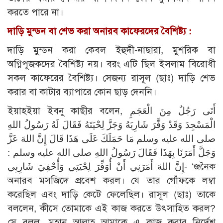
করতে পারে না।
দাড়ি মুন্ডন বা শেভ করা অনারব কাফেরদের বৈশিষ্ট্য :
দাড়ি মুন্ডন করা কেবল ইহুদী-নাছারা, মুশরিক বা
অগ্নিপূজকদের বৈশিষ্ট্য নয়। বরং এটি ছিল ইসলাম বিরোধী
সকল কাফেরের বৈশিষ্ট্য। সেজন্য রাসূল (ছাঃ) দাড়ি শেভ
করার বা কাটার ব্যাপারে কোন ছাড় দেননি।
ইয়াহইয়া ইবনু কাছীর বলেন, أَتَى رَجُلٌ مِنَ الْعَجَمِ
الْمَسْجِدَ وَقَدْ وَفَّرَ شَارِبَهُ وَجَزَّ لِحْيَتَهُ فَقَالَ لَهُ رَسُولُ اللهِ
صلى الله عليه وسلم مَا حَمَلَكَ عَلَى هَذَا قَالَ إِنَّ اللهَ عَزَّ
وَجَلَّ أَمَرَنَا بِهَذَا فَقَالَ رَسُولُ اللهِ صلى الله عليه وسلم :
إِنَّ اللهَ أَمَرَنِي أَنْ أُوَفِّرَ لِحْيَتِي وَأُحْفِيَ شَارِبِي- ‘জনৈক
অনারব মসজিদে প্রবেশ করল। যে তার গোঁফকে লম্বা
করেছিল এবং দাড়ি কেটে ফেলেছিল। রাসূল (ছাঃ) তাকে
বললেন, কীসে তোমাকে এই কাজ করতে উৎসাহিত করল?
সে বলল, মহান আল্লাহ আমাকে এ কাজ করার নির্দেশ