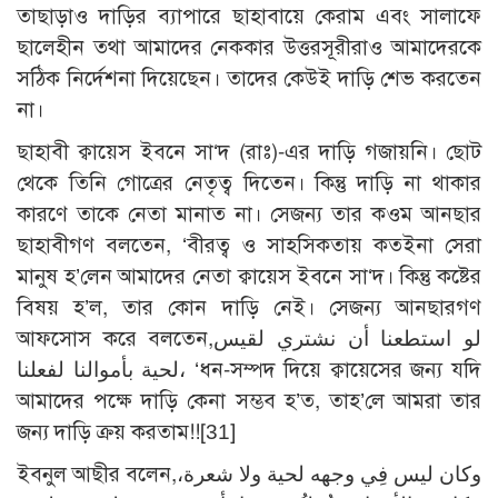
তাছাড়াও দাড়ির ব্যাপারে ছাহাবায়ে কেরাম এবং সালাফে
ছালেহীন তথা আমাদের নেককার উত্তরসূরীরাও আমাদেরকে
সঠিক নির্দেশনা দিয়েছেন। তাদের কেউই দাড়ি শেভ করতেন
না।
ছাহাবী ক্বায়েস ইবনে সা‘দ (রাঃ)-এর দাড়ি গজায়নি। ছোট
থেকে তিনি গোত্রের নেতৃত্ব দিতেন। কিন্তু দাড়ি না থাকার
কারণে তাকে নেতা মানাত না। সেজন্য তার কওম আনছার
ছাহাবীগণ বলতেন, ‘বীরত্ব ও সাহসিকতায় কতইনা সেরা
মানুষ হ’লেন আমাদের নেতা ক্বায়েস ইবনে সা‘দ। কিন্তু কষ্টের
বিষয় হ’ল, তার কোন দাড়ি নেই। সেজন্য আনছারগণ
আফসোস করে বলতেন,لو استطعنا أن نشتري لقيس
لحية بأموالنا لفعلنا، ‘ধন-সম্পদ দিয়ে ক্বায়েসের জন্য যদি
আমাদের পক্ষে দাড়ি কেনা সম্ভব হ’ত, তাহ’লে আমরা তার
জন্য দাড়ি ক্রয় করতাম!!
[31]
ইবনুল আছীর বলেন,وكان ليس فِي وجهه لحية ولا شعرة،