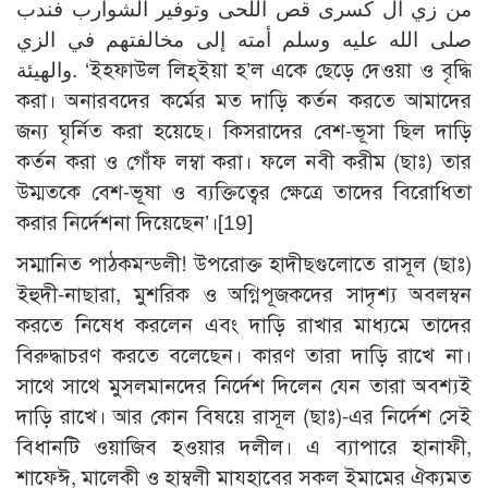
من زي آل كسرى قص اللحى وتوفير الشوارب فندب
صلى الله عليه وسلم أمته إلى مخالفتهم في الزي
والهيئة. ‘ইহফাউল লিহ্ইয়া হ’ল একে ছেড়ে দেওয়া ও বৃদ্ধি
করা। অনারবদের কর্মের মত দাড়ি কর্তন করতে আমাদের
জন্য ঘৃর্নিত করা হয়েছে। কিসরাদের বেশ-ভূসা ছিল দাড়ি
কর্তন করা ও গোঁফ লম্বা করা। ফলে নবী করীম (ছাঃ) তার
উম্মতকে বেশ-ভূষা ও ব্যক্তিত্বের ক্ষেত্রে তাদের বিরোধিতা
করার নির্দেশনা দিয়েছেন’।
[19]
সম্মানিত পাঠকমন্ডলী! উপরোক্ত হাদীছগুলোতে রাসূল (ছাঃ)
ইহুদী-নাছারা, মুশরিক ও অগ্নিপূজকদের সাদৃশ্য অবলম্বন
করতে নিষেধ করলেন এবং দাড়ি রাখার মাধ্যমে তাদের
বিরুদ্ধাচরণ করতে বলেছেন। কারণ তারা দাড়ি রাখে না।
সাথে সাথে মুসলমানদের নির্দেশ দিলেন যেন তারা অবশ্যই
দাড়ি রাখে। আর কোন বিষয়ে রাসূল (ছাঃ)-এর নির্দেশ সেই
বিধানটি ওয়াজিব হওয়ার দলীল। এ ব্যাপারে হানাফী,
শাফেঈ, মালেকী ও হাম্বলী মাযহাবের সকল ইমামের ঐক্যমত