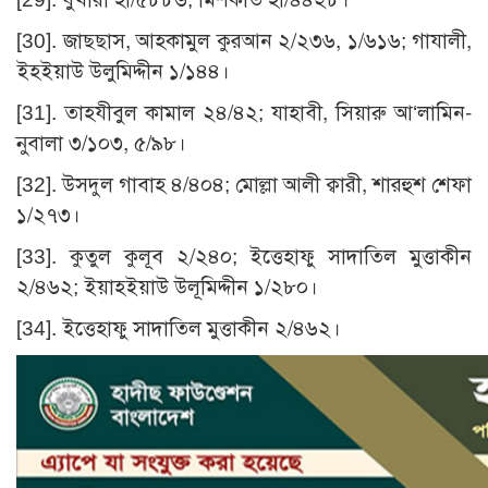
[30]
. জাছছাস, আহকামুল কুরআন ২/২৩৬, ১/৬১৬; গাযালী,
ইহইয়াউ উলুমিদ্দীন ১/১৪৪।
[31]
. তাহযীবুল কামাল ২৪/৪২; যাহাবী, সিয়ারু আ‘লামিন-
নুবালা ৩/১০৩, ৫/৯৮।
[32]
. উসদুল গাবাহ ৪/৪০৪; মোল্লা আলী ক্বারী, শারহুশ শেফা
১/২৭৩।
[33]
. কুতুল কুলূব ২/২৪০; ইত্তেহাফু সাদাতিল মুত্তাকীন
২/৪৬২; ইয়াহইয়াউ উলূমিদ্দীন ১/২৮০।
[34]
. ইত্তেহাফু সাদাতিল মুত্তাকীন ২/৪৬২।