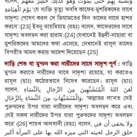
বলেন, وَتَشَبَّهَ بِهِمْ حَتَّى يَمُوْتَ وَهُوَ كَذَلِكَ حُشِرَ مَعَهُمْ
يَوْمَ الْقِيَامَةِ ‘যে ব্যক্তি মৃত্যু অবধি কাফের-মুশরিকদের সাথে
সাদৃশ্য পোষণ করল সে ক্বিয়ামতের দিন তাদের সাথে হাশর
করবে’।
[23]
ইবনু তায়মিয়াহ (রহঃ) বলেন, কাফেরদের সাথে
সাদৃশ্য অবলম্বন করা হারাম।
[24]
যেখানেই ইহুদী-নাছারা বা
মুশরিকদের আমলের কথা এসেছে, সেখানেই রাসূল তাদের
বিপরীত আমল করার আদেশ দিয়েছেন।
[25]
দাড়ি শেভ বা মুন্ডন করা নারীদের সাথে সাদৃশ্যপূর্ণ :
দাড়ি
মুন্ডন করাতে নারীদের সাথে সাদৃশ্য রয়েছে, যা করতেও
রাসূল (ছাঃ) কঠোরভাবে নিষেধ করেছেন। রাসূল (ছাঃ)
বলেন, لَعَنَ اللهُ الْمُتَشَبِّهِينَ مِنَ الرِّجَالِ بِالنِّسَاءِ
وَالْمُتَشَبِّهَاتِ مِنَ النِّسَاءِ بِالرِّجَالِ، ‘আল্লাহর লা‘নত সেই
পুরুষদের উপর যারা নারীদের সাদৃশ্য অবলম্বন করে এবং
সেই সকল নারীদের উপর যারা পুরুষদের সাদৃশ্য অবলম্বন
করে’।
[26]
শায়খ আলবানী (রহঃ) বলেন, ولا يخفى أن في
حلق الرجل لحيته التي ميزه الله بها على المرأة أكبر