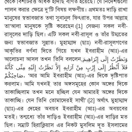
থেকে বিশটিরও অধিক হাদীছ বর্ণিত হয়েছে। যে নির্দেশগুলো
পালন করার ক্ষেত্রে দু’টি বিষয় লক্ষণীয়। প্রথমতঃ দাড়ি রাখা
মানুষের স্বভাবজাত তথা সুনানুল ফিৎরাত, যার উপর আল্লাহ
তা‘আলা মানুষকে সৃষ্টি করেছেন।
[1]
সেজন্য সকল নবী-
রাসূলের দাড়ি ছিল। এটি সকল নবী-রাসূল ও তাঁর উম্মতের
জন্য স্বভাবজাত সুন্নাত। মুহাম্মাদ (ছাঃ) নবী-রাসূলগণের
আকৃতির বর্ণনা দিতে গিয়ে যখন ইবরাহীম (আঃ)-এর
আলোচনা আসল তখন তিনি বললেন,وَنَظَرْتُ إِلَى إِبْرَاهِيمَ
فَلاَ أَنْظُرُ إِلَى إِرْبٍ مِنْ آرَابِهِ إِلاَّ نَظَرْتُ إِلَيْهِ مِنِّى كَأَنَّهُ
صَاحِبُكُمْ، ‘আর আমি ইবরাহীম (আঃ)-এর দিকে দৃষ্টিপাত
করলাম। আমি যখনই তার অঙ্গসমূহের কোন অঙ্গের দিকে
তাকাচ্ছিলাম তখন মনে হচ্ছিল যেন আমারই অঙ্গের দিকে
তাকাচ্ছি। যেন তিনি তোমাদেরই সাথী’।
[2]
অর্থাৎ মুহাম্মাদ
(ছাঃ)-এর দেহের অবয়ব ইবরাহীম (আঃ)-এর অবয়বের
মতই। তন্মধ্যে তাঁর দাড়িও ইবরাহীম (আঃ)-এর দাড়ির মত
ছিল। সম্রাট হিরাক্লিয়াস এর নিকট মুসলিম দূত ইসলামের