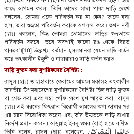
(ছাঃ)-এর নিকটে বসা ছিলাম। এমন সময় একদল ইহুদী তার
কাছে আগমন করল। তিনি তাদের সাদা পাকা দাড়ি দেখে
বললেন, তোমরা একে পরিবর্তন কর না কেন? তাকে বলা
হ’ল, তারা শুভ্রতা পরিবর্তন করাকে অপসন্দ করে। তখন নবী
(ছাঃ) বললেন, কিন্তু তোমরা তোমাদের দাড়ির শুভ্রতাকে
পরিবর্তন করবে। তবে অবশ্যই কালো রঙ থেকে বিরত
থাকবে’।
[10]
উল্লেখ্য, বর্তমান মুসলমানরা যেমন দাড়ি কর্তন
করে তৎকালীন ইহূদী ও নাছারারাও দাড়ি কর্তন করত।
দাড়ি মুন্ডন করা মুশরিকদের বৈশিষ্ট্য :
রাসূল (ছাঃ) ও ছাহাবায়ে কেরামের আমলে মক্কাসহ তৎকালীন
ভারতীয় উপমহাদেশের মুশরিকদের বৈশিষ্ট্য ছিল দাড়ি মুন্ডন
বা শেভ করা এবং লম্বা গোঁফ রেখে মুখ আবৃত করা। রাসূল
(ছাঃ) এই ধরনের ফিৎরাত বিরোধী আমলের কথা জানার পর
এর চরম বিরোধিতা করেন এবং তাঁর উম্মতকে দাড়ি রাখার
নির্দেশ প্রদান করেন। আব্দুল্লাহ ইবনু ওমর (রাঃ) হ’তে বর্ণিত,
তিনি বলেন, রাসূল (ছাঃ) বলেছেন, خَالِفُوا الْمُشْرِكِيْنَ