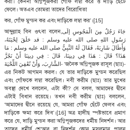
করা। কেননা অগ্নিপূজকরা গোঁফ লম্বা করে ও দাড়ি ছেঁটে
ফেলে। অতএব তোমরা তাদের বিরোধিতা
কর, গোঁফ মুন্ডন কর এবং দাড়িকে লম্বা কর’।
[15]
আব্দুল্লাহ বিন ওৎবা বলেন,جَاءَ رَجُلٌ مِنَ الْمَجُوسِ إلَى
رَسُولِ اللهِ صلى الله عليه وسلم : قد حَلَقَ لِحْيَتَهُ،
وَأَطَالَ شَارِبَهُ، فَقَالَ لَهُ النَّبِيُّ صلى الله عليه وسلم : مَا
هَذَا؟ قَالَ : هَذَا فِي دِينِنَا، قَالَ : فِي دِينِنَا أَنْ نَجُزَّ
الشَّارِبَ، وَأَنْ نُعْفِيَ اللِّحْيَةَ- ‘জনৈক অগ্নিপূজক রাসূল (ছাঃ)-
এর নিকট আগমন করল। যে তার দাড়িকে মুন্ডন করেছিল
এবং গোঁফকে লম্বা করেছিল। নবী করীম (ছাঃ) তার মুখের
অবস্থা দেখে বললেন, এটা কী? সে বলল, আমাদের দ্বীনে
এটাই বিধান রয়েছে। তখন নবী করীম (ছাঃ) বললেন,
‘আমাদের দ্বীনে রয়েছে যে, আমরা গোঁফ ছেঁটে ফেলব এবং
দাড়িকে ক্ষমা করে দিব’।
[16]
অত্র হাদীছ স্পষ্টভাবে প্রমাণ
করে যে, দাড়ি মুন্ডন করা অগ্নিপূজকদের ধর্মীয় নিদর্শন। আর
তাদের ধমীর্য় শে‘আর বা নিদর্শন কোন মুসলমান পালন