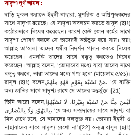
সাদৃশ্যপূর্ণ আমল :
দাড়ি মুন্ডন করাতে ইহুদী-নাছারা, মুশরিক ও অগ্নিপূজকদের
সাথে সাদৃশ্য রয়েছে। যে সাদৃশ্য অবলম্বন করতে রাসূল (ছাঃ)
কঠোরভাবে নিষেধ করেছেন। কারণ কেউ কোন ধর্মের সাথে
সাদৃশ্য পোষণ করলে সে তাদেরই অর্ন্তভুক্ত হয়ে যায়। স্বয়ং
আল্লাহ তা‘আলা তাদের ধর্মীয় নিদর্শন পালন করতে নিষেধ
করেছেন। এমনকি তাদের সাথে বন্ধুত্ব করতেও নিষেধ
করেছেন। আল্লাহ বলেন, ‘তোমাদের মধ্যে যারা তাদের সাথে
বন্ধুত্ব করবে, তারা তাদের মধ্যে গণ্য হবে’ (মায়েদাহ ৫/৫১)।
রাসূল (ছাঃ) বলেন,مَنْ تَشَبَّهَ بِقَوْمٍ فَهُوَ مِنْهُمْ، ‘যে ব্যক্তি
অন্য জাতির সাথে সাদৃশ্য রাখে সে তাদের অন্তর্ভুক্ত’।
[21]
তিনি আরো বলেন,لَيْسَ مِنَّا مَنْ تَشَبَّهَ بِغَيْرِنَا، لَا تَشَبَّهُوْا
بِاليَهُوْدِ وَلَا بِالنَّصَارَى، ‘যে অন্য সম্প্রদায়ের সাথে সাদৃশ্য বা
মিল রেখে চলে, সে আমাদের দলভুক্ত নয়। তোমরা ইহূদী ও
নাছারাদের সাথে সাদৃশ্য রেখো না’।
[22]
অন্যত্র রাসূল (ছাঃ)