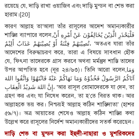
রয়েছে যে, দাড়ি রাখা ওয়াজিব এবং দাড়ি মুন্ডন বা শেভ করা
হারাম।
[20]
কারণ আল্লাহ তা‘আলা তাঁর রাসূলের আদেশ অমান্যকারীর
শাস্তির ব্যাপারে বলেন,فَلْيَحْذَرِ الَّذِيْنَ يُخَالِفُوْنَ عَنْ أَمْرِهِ أَنْ
تُصِيْبَهُمْ فِتْنَةٌ أَوْ يُصِيْبَهُمْ عَذَابٌ أَلِيْمٌ، ‘অতএব যারা তাঁর
আদেশের বিরুদ্ধাচরণ করে, তারা এ বিষয়ে সাবধান হৌক
যে, ফিৎনা তাদেরকে গ্রাস করবে অথবা মর্মন্তুদ শাস্তি তাদের
উপর আপতিত হবে (নূর ২৪/৬৩)। তিনি আরো বলেন,وَمَا
آتَاكُمُ الرَّسُولُ فَخُذُوْهُ وَمَا نَهَاكُمْ عَنْهُ فَانْتَهُوْا وَاتَّقُوا اللهَ
إِنَّ اللهَ شَدِيْدُ الْعِقَابِ، ‘আর রাসূল তোমাদেরকে যা দেন, তা
গ্রহণ কর এবং যা নিষেধ করেন, তা হ’তে বিরত থাক। আর
আল্লাহকে ভয় কর। নিশ্চয়ই আল্লাহ কঠিন শাস্তিদাতা’ (হাশর
৫৯/৭)। অত্র আয়াতের শেষেও আল্লাহ কঠিন শাস্তির কথা
উল্লেখ করে রাসূলের নির্দেশ অমান্যকারীদের সতর্ক করেছেন।
দাড়ি শেভ বা মুন্ডন করা ইহুদী-নাছারা ও মুশরিকদের