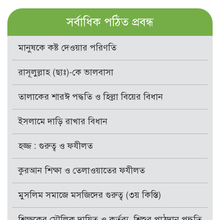
সর্বাধিক পঠিত প্রবন্ধ
মানুষকে কষ্ট দেওয়ার পরিণতি
রাসূলুল্লাহ (ছাঃ)-কে ভালবাসা
তালাকের শারঈ পদ্ধতি ও হিল্লা বিয়ের বিধান
ইসলামে দাড়ি রাখার বিধান
হজ্জ : গুরুত্ব ও ফযীলত
কুরআন শিক্ষা ও তেলাওয়াতের ফযীলত
মুসলিম সমাজে মসজিদের গুরুত্ব (৩য় কিস্তি)
শিক্ষকের মৌলিক দায়িত্ব ও কর্তব্য, শিশুর পাঠদান পদ্ধতি