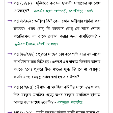
প্রশ্ন (৮/৪৮) : দুনিয়াতে কতজন ছাহাবী জান্নাতের সুসংবাদ
পেয়েছেন? -
-আতাউর রহমানসন্নাসবাড়ী, বান্দাইখাড়া, নওগাঁ।
প্রশ্ন (৬/৪৬) : অসীলা কি? কোন কোন অসীলায় প্রার্থনা করা
জায়েয? ওমর (রাঃ) কি আববাস (রাঃ)-এর নামে দো‘আ
করেছিলেন, না তাকে দো‘আ করার জন্য বলেছিলেন? -
-মুনীরুল ইসলাম, চাঁপাই নবাবগঞ্জ।
প্রশ্ন (২৬/২২৬) : পুকুরে মাছের চাষ করে প্রতি বছর দশ-বারো
লাখ টাকার মাছ বিক্রি হয়। এক্ষণে এর যাকাত কিভাবে আদায়
করতে হবে। পুকুরে স্থিত মাছের মূল্য হিসাবে না আয়কৃত
অর্থের মধ্যে যতটুকু সঞ্চয় করা হয় তার উপর?
প্রশ্ন (৫/২৮৫) : ইমাম বা মসজিদ কমিটির সাথে দ্বন্দ্ব থাকায়
নিজ মহল্লার মসজিদ ছেড়ে অপর মহল্লার মসজিদে ছালাত
আদায় করা জায়েয হবে কি? -
-আব্দুল্লাহ, সাতক্ষীরা।
প্রশ্ন (১২/৯২) : হাজী ক্যাম্পে জনৈক হাজী ছাহেব বলেন যে,