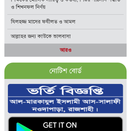
ও শিখনফল নির্ণয়
যিলহজ্জ মাসের ফযীলত ও আমল
আল্লাহর জন্য কাউকে ভালবাসা
আরও
নোটিশ বোর্ড