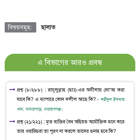
বিষয়সমূহ:
ছালাত
এ বিভাগের আরও প্রবন্ধ
প্রশ্ন (৮/২৮৮) : রাসূলুল্লাহ (ছাঃ)-এর অসীলায় দো‘আ করা
যাবে কি? এ ব্যাপারে কোন দলীল আছে কি? -
শহীদুল ইসলাম
খান, সানারপাড়, নারায়ণগঞ্জ।
প্রশ্ন (২১/২২১) : মৃত ব্যক্তির বৈধ অছিয়ত অযৌক্তিক মনে করে
তার ওয়ারিছরা তা পূরণ না করলে তাদের গুনাহ হবে কি?