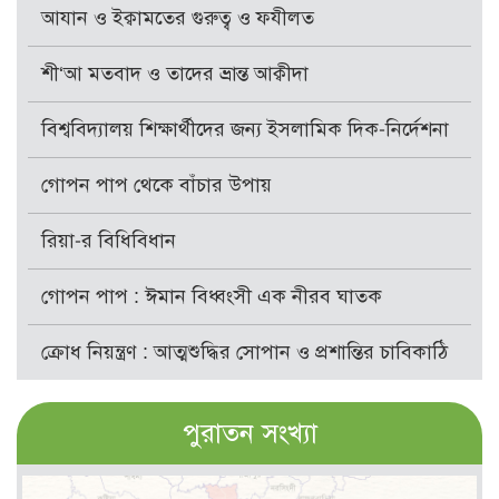
আযান ও ইক্বামতের গুরুত্ব ও ফযীলত
শী‘আ মতবাদ ও তাদের ভ্রান্ত আক্বীদা
বিশ্ববিদ্যালয় শিক্ষার্থীদের জন্য ইসলামিক দিক-নির্দেশনা
গোপন পাপ থেকে বাঁচার উপায়
রিয়া-র বিধিবিধান
গোপন পাপ : ঈমান বিধ্বংসী এক নীরব ঘাতক
ক্রোধ নিয়ন্ত্রণ : আত্মশুদ্ধির সোপান ও প্রশান্তির চাবিকাঠি
পুরাতন সংখ্যা