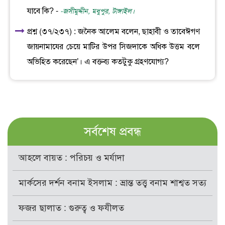
যাবে কি? -
-জসীমুদ্দীন, মধুপুর, টাঙ্গাইল।
প্রশ্ন (৩৭/২৩৭) : জনৈক আলেম বলেন, ছাহাবী ও তাবেঈগণ
জায়নামাযের চেয়ে মাটির উপর সিজদাকে অধিক উত্তম বলে
অভিহিত করেছেন’। এ বক্তব্য কতটুকু গ্রহণযোগ্য?
সর্বশেষ প্রবন্ধ
আহলে বায়ত : পরিচয় ও মর্যাদা
মার্কসের দর্শন বনাম ইসলাম : ভ্রান্ত তত্ত্ব বনাম শাশ্বত সত্য
ফজর ছালাত : গুরুত্ব ও ফযীলত