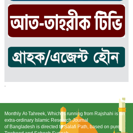
.
Monthly At-Tahreek, Which is running from Rajshahi is an
extra-ordinary Islamic Research Journal
of Bangladesh is directed to Salafi Path, based on pure