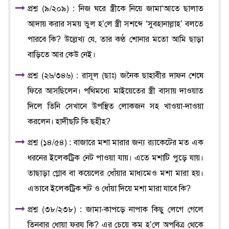
প্রশ্ন (৯/২০৯) : নিজ ঘরে স্ত্রীকে নিয়ে জামা‘আতে ছালাত
আদায় করার সময় ভুল হ’লে স্ত্রী সশব্দে ‘সুবহানাল্লাহ’ বলতে
পারবে কি? উল্লেখ্য যে, তার কণ্ঠ শোনার মতো আমি ছাড়া
বাড়িতে আর কেউ নেই।
প্রশ্ন (২৬/৩৪৬) : রাসূল (ছাঃ) জনৈক ছাহাবীর দাফন শেষে
ফিরে আসছিলেন। পথিমধ্যে মাইয়েতের স্ত্রী বাসায় দাওয়াত
দিলে তিনি সেখানে উপস্থিত লোকজন সহ খাওয়া-দাওয়া
করলেন। হাদীছটি কি ছহীহ?
প্রশ্ন (১৪/৫৪) : বাজারে মশা মারার জন্য র‌্যাকেটের মত এক
ধরনের ইলেকট্রিক নেট পাওয়া যায়। এতে মশাটি পুড়ে যায়।
তাছাড়া গ্লোব বা কয়েলের ধোঁয়ার মাধ্যমেও মশা মারা হয়।
এভাবে ইলেকট্রিক শট ও ধোঁয়া দিয়ে মশা মারা যাবে কি?
প্রশ্ন (৩৮/২৩৮) : জামা-কাপড়ে নাপাক কিছু লেগে গেলে
তিনবার ধোয়া ফরয কি? এর চেয়ে কম হ’লে অপবিত্র থেকে