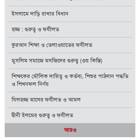
ইসলামে দাড়ি রাখার বিধান
হজ্জ : গুরুত্ব ও ফযীলত
কুরআন শিক্ষা ও তেলাওয়াতের ফযীলত
মুসলিম সমাজে মসজিদের গুরুত্ব (৩য় কিস্তি)
শিক্ষকের মৌলিক দায়িত্ব ও কর্তব্য, শিশুর পাঠদান পদ্ধতি
ও শিখনফল নির্ণয়
যিলহজ্জ মাসের ফযীলত ও আমল
দ্বীনী ইলমের গুরুত্ব ও ফযীলত
আরও