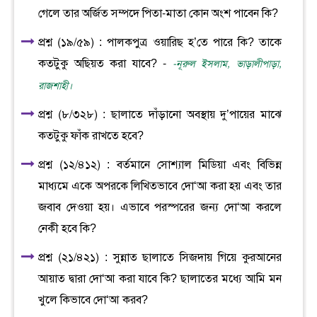
গেলে তার অর্জিত সম্পদে পিতা-মাতা কোন অংশ পাবেন কি?
প্রশ্ন (১৯/৫৯) : পালকপুত্র ওয়ারিছ হ’তে পারে কি? তাকে
কতটুকু অছিয়ত করা যাবে? -
-নূরুল ইসলাম, ভাড়ালীপাড়া,
রাজশাহী।
প্রশ্ন (৮/৩২৮) : ছালাতে দাঁড়ানো অবস্থায় দু’পায়ের মাঝে
কতটুকু ফাঁক রাখতে হবে?
প্রশ্ন (১২/৪১২) : বর্তমানে সোশ্যাল মিডিয়া এবং বিভিন্ন
মাধ্যমে একে অপরকে লিখিতভাবে দো‘আ করা হয় এবং তার
জবাব দেওয়া হয়। এভাবে পরস্পরের জন্য দো‘আ করলে
নেকী হবে কি?
প্রশ্ন (২১/৪২১) : সুন্নাত ছালাতে সিজদায় গিয়ে কুরআনের
আয়াত দ্বারা দো‘আ করা যাবে কি? ছালাতের মধ্যে আমি মন
খুলে কিভাবে দো‘আ করব?