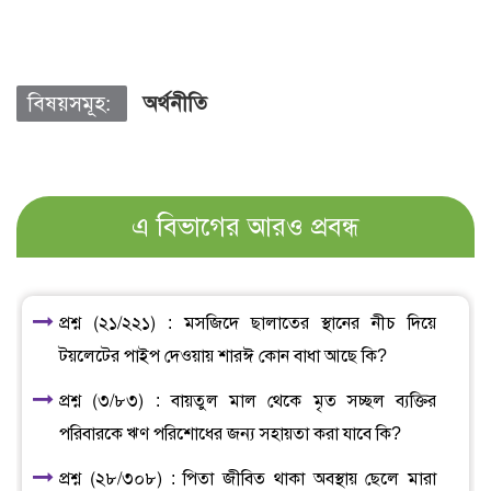
বিষয়সমূহ:
অর্থনীতি
এ বিভাগের আরও প্রবন্ধ
প্রশ্ন (২১/২২১) : মসজিদে ছালাতের স্থানের নীচ দিয়ে
টয়লেটের পাইপ দেওয়ায় শারঈ কোন বাধা আছে কি?
প্রশ্ন (৩/৮৩) : বায়তুল মাল থেকে মৃত সচ্ছল ব্যক্তির
পরিবারকে ঋণ পরিশোধের জন্য সহায়তা করা যাবে কি?
প্রশ্ন (২৮/৩০৮) : পিতা জীবিত থাকা অবস্থায় ছেলে মারা