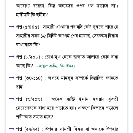
আরোগ্য রয়েছে; কিন্তু অন্যদের ওপর গন্ধ ছড়াবে না’।
হাদীছটি কি ছহীহ?
প্রশ্ন (৫/৪৪৫) : সাহারী খাওয়ার পর যদি কেউ বুঝতে পারে যে
সাহারীর সময় ১৫ মিনিট আগেই শেষ হয়েছে, সেক্ষেত্রে ছিয়াম
রাখা যাবে কি?
প্রশ্ন (৮/২০৮) : চোখ-মুখ ঢেকে ছালাত আদায়ে কোন বাধা
আছে কি? -
-আব্দুল করীম, ঝিনাইদহ।
প্রশ্ন (৩৪/১১৪) : লওহে মাহফূয সম্পর্কে বিস্তারিত জানতে
চাই।
প্রশ্ন (৩/২০৩) : জনৈক ব্যক্তি ইমাম হওয়ায় যুবতী
মেয়েদেরকে বাধ্য হয়ে পড়াতে হয়। এক্ষণে কিভাবে পড়ালে
শরী‘আত সম্মত হবে?
প্রশ্ন (২২/২২) : উপহার সামগ্রী বিক্রয় বা অন্যকে উপহার