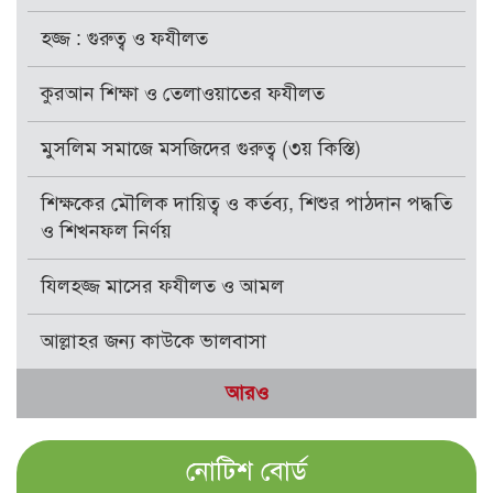
হজ্জ : গুরুত্ব ও ফযীলত
কুরআন শিক্ষা ও তেলাওয়াতের ফযীলত
মুসলিম সমাজে মসজিদের গুরুত্ব (৩য় কিস্তি)
শিক্ষকের মৌলিক দায়িত্ব ও কর্তব্য, শিশুর পাঠদান পদ্ধতি
ও শিখনফল নির্ণয়
যিলহজ্জ মাসের ফযীলত ও আমল
আল্লাহর জন্য কাউকে ভালবাসা
আরও
নোটিশ বোর্ড