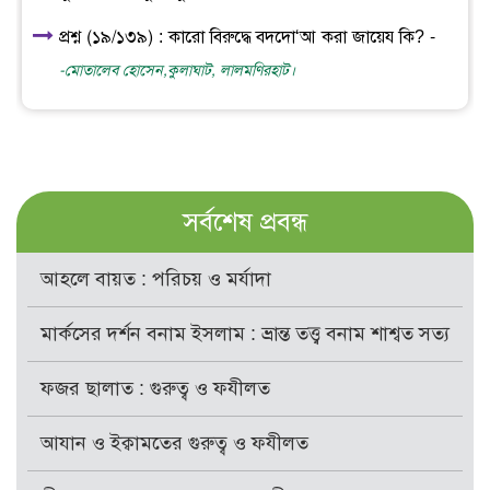
প্রশ্ন (১৯/১৩৯) : কারো বিরুদ্ধে বদদো‘আ করা জায়েয কি? -
-মোতালেব হোসেন,কুলাঘাট, লালমণিরহাট।
সর্বশেষ প্রবন্ধ
আহলে বায়ত : পরিচয় ও মর্যাদা
মার্কসের দর্শন বনাম ইসলাম : ভ্রান্ত তত্ত্ব বনাম শাশ্বত সত্য
ফজর ছালাত : গুরুত্ব ও ফযীলত
আযান ও ইক্বামতের গুরুত্ব ও ফযীলত