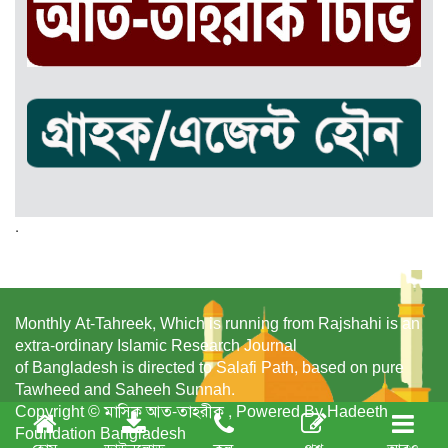
.
Monthly At-Tahreek, Which is running from Rajshahi is an
extra-ordinary Islamic Research Journal
of Bangladesh is directed to Salafi Path, based on pure
Tawheed and Saheeh Sunnah.
Copyright © মাসিক আত-তাহরীক , Powered By Hadeeth
Foundation Bangladesh