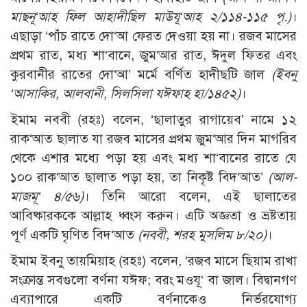
মাছনূ‘আহ ফিল আহাদীছিল মাউযূ‘আহ ২/১১৪-১১৫ পৃ.)
।
এছাড়া ‘পাঁচ রাতে দো‘আ ফেরত দেওয়া হয় না। রজব মাসের
প্রথম রাত, মধ্য শা‘বানে, জুম‘আর রাত, ঈদুল ফিতর এবং
কুরবানীর রাতের দো‘আ’ মর্মে বর্ণিত হাদীছটি জাল
(ইবনু
‘আসাকির, আলবানী, সিলসিলা যঈফাহ হা/১৪৫২)
।
ইমাম নববী (রহঃ) বলেন, ‘ছালাতুর রাগায়েব’ নামে ১২
রাক‘আত ছালাত যা রজব মাসের প্রথম জুম‘আর দিন মাগরিব
থেকে এশার মধ্যে পড়া হয় এবং মধ্য শা‘বানের রাতে যে
১০০ রাক‘আত ছালাত পড়া হয়, তা নিকৃষ্ট বিদ‘আত’
(আল-
মাজমূ‘ ৪/৫৬)
। তিনি আরো বলেন, এই ছালাতের
আবিষ্কারককে আল্লাহ ধ্বংস করুন। এটি অজ্ঞতা ও ভ্রষ্টতায়
পূর্ণ একটি ঘৃণিত বিদ‘আত
(নববী, শরহ মুসলিম ৮/২০)
।
ইমাম ইবনু তায়মিয়াহ (রহঃ) বলেন, ‘রজব মাসে ছিয়াম রাখা
সংক্রান্ত সবগুলো বর্ণনা যঈফ; বরং মওযূ‘ বা জাল। বিদ্বানগণ
এব্যাপারে একটি বর্ণনাকেও নির্ভরযোগ্য