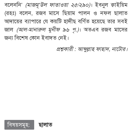
বলেননি’
(মাজমূ‘উল ফাতাওয়া ২৫/২৯০)
। ইবনুল ক্বাইয়িম
(রহঃ) বলেন, রজব মাসে ছিয়াম পালন ও নফল ছালাত
আদায়ের ব্যাপারে যে কয়টি হাদীছ বর্ণিত হয়েছে তার সবই
জাল
(আল-মানারুল মুনীফ
৯৬ পৃ.)
। অতএব রজব মাসের
জন্য বিশেষ কোন ইবাদত নেই।
প্রশ্নকারী :
আব্দুল্লাহ ফাহাদ, নাটোর।
বিষয়সমূহ:
ছালাত