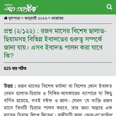
মূলপাতা
>
জানুয়ারী ২০২৬
>
প্রশ্নোত্তর
প্রশ্ন (২/১২২) : রজব মাসের বিশেষ ছালাত-
ছিয়ামসহ বিভিন্ন ইবাদতের গুরুত্ব সম্পর্কে
জানা যায়। এসব ইবাদত পালন করা যাবে
কি?
625 বার পঠিত
উত্তর :
রজব মাসের বিশেষ মর্যাদা বা বিশেষ কোন ইবাদত
যেমন ছালাত-ছিয়াম ও যিকির-আযকারের ব্যাপারে যা কিছু
বর্ণিত হয়েছে, সবই যঈফ ও জাল। যেমন ‘যে ব্যক্তি রজব
মাসে তিনটি ছিয়াম পালন করবে, তার জন্য আল্লাহ এক
মাসের ছিয়াম লিখে দিবেন’। হাদীছটি জাল
(আল-লা‘আলিল