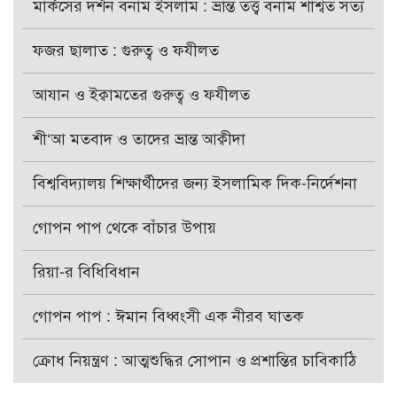
মার্কসের দর্শন বনাম ইসলাম : ভ্রান্ত তত্ত্ব বনাম শাশ্বত সত্য
ফজর ছালাত : গুরুত্ব ও ফযীলত
আযান ও ইক্বামতের গুরুত্ব ও ফযীলত
শী‘আ মতবাদ ও তাদের ভ্রান্ত আক্বীদা
বিশ্ববিদ্যালয় শিক্ষার্থীদের জন্য ইসলামিক দিক-নির্দেশনা
গোপন পাপ থেকে বাঁচার উপায়
রিয়া-র বিধিবিধান
গোপন পাপ : ঈমান বিধ্বংসী এক নীরব ঘাতক
ক্রোধ নিয়ন্ত্রণ : আত্মশুদ্ধির সোপান ও প্রশান্তির চাবিকাঠি