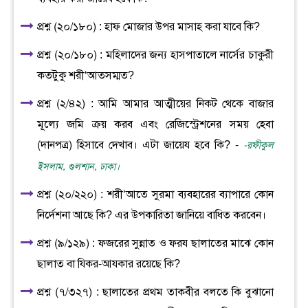
প্রশ্ন (২০/১৮০) : হাফ মোজার উপর মাসাহ করা যাবে কি?
প্রশ্ন (২০/১৮০) : মহিলাদের জন্য হাসপাতালে নার্সের চাকুরী
কতটুকু শরী‘আতসম্মত?
প্রশ্ন (২/৪২) : আমি আমার আত্মীয়ের নিকট থেকে বাজার
মূল্যে জমি ক্রয় করব এবং রেজিস্ট্রেশনের সময় হেবা
(দানপত্র) হিসাবে দেখাব। এটা জায়েয হবে কি? -
-রফীকুল
ইসলাম, গুলশান, ঢাকা।
প্রশ্ন (২০/২২০) : শরী‘আতে সুরমা ব্যবহারের ব্যাপারে কোন
নির্দেশনা আছে কি? এর উপকারিতা জানিয়ে বাধিত করবেন।
প্রশ্ন (৯/১২৯) : ফজরের সুন্নাত ও ফরয ছালাতের মাঝে কোন
ছালাত বা যিকর-আযকার রয়েছে কি?
প্রশ্ন (৭/৩২৭) : ছালাতের প্রথম তাকবীর বলতে কি বুঝানো