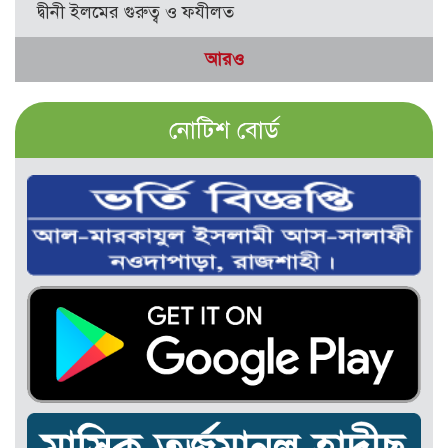
দ্বীনী ইলমের গুরুত্ব ও ফযীলত
আরও
নোটিশ বোর্ড