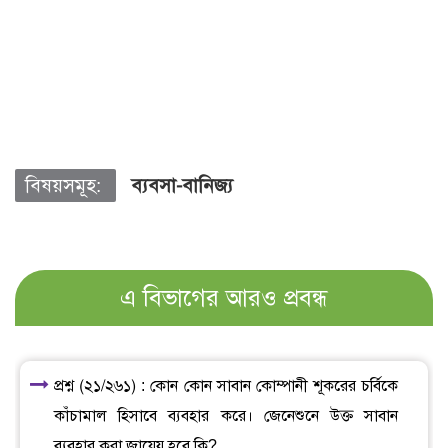
বিষয়সমূহ:
ব্যবসা-বানিজ্য
এ বিভাগের আরও প্রবন্ধ
প্রশ্ন (২১/২৬১) : কোন কোন সাবান কোম্পানী শূকরের চর্বিকে
কাঁচামাল হিসাবে ব্যবহার করে। জেনেশুনে উক্ত সাবান
ব্যবহার করা জায়েয হবে কি?