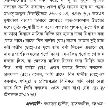
লোকসানেরও ভাগ বহন করে, যা সুস্পষ্ট যুলুম। সুতরাং
উভয়ের সম্মতি থাকলেও এরূপ চুক্তি জায়েয হবে না
(আল-
মাওসূ‘আতুল ফিক্বহিইয়াহ ৩৮/৬৩-৬৪, ৪৪/৬ পৃ.)
। অতএব
মুশারাকা ব্যবসা হিসাবে প্রথমতঃ লাভ-লোকসান উভয়ের
মধ্যে চুক্তি অনুযায়ী ভাগ হবে। অতঃপর পৃথক চুক্তিতে ইজারা
বা ভাড়া হিসাবে মাসিক নির্দিষ্ট চার হাযার টাকা নির্ধারণ করা
যেতে পারে। রাফে‘ বিন খাদীজ (রাঃ) বলেন, আমার দুই চাচা
নবী করীম (ছাঃ)-এর যুগে জমি বর্গা দিতেন এভাবে যে,
নালার পার্শ্বস্থ ফসলের শর্তে কিংবা এমন কিছু শর্তে ভাগে জমি
ইজারা দিত, যা ক্ষেতের মালিক নিজের জন্য নির্দিষ্ট করে
নিত। নবী করীম (ছাঃ) এরূপ করতে নিষেধ করলেন।
হানযালা (রহঃ) বলেন, আমি রাফে‘ বিন খাদীজ (রাঃ)-কে
বললাম, স্বর্ণমুদ্রা ও রৌপ্যমুদ্রার বিনিময়ে জমি ভাড়া দেয়া
যাবে কি? তিনি বললেন, এতে কোন বাধা নেই
(বুঃ মুঃ
মিশকাত হা/২৯৭৪)
।
প্রশ্নকারী :
কায়ছার হানীফ, সাতকানিয়া, চট্টগ্রাম।