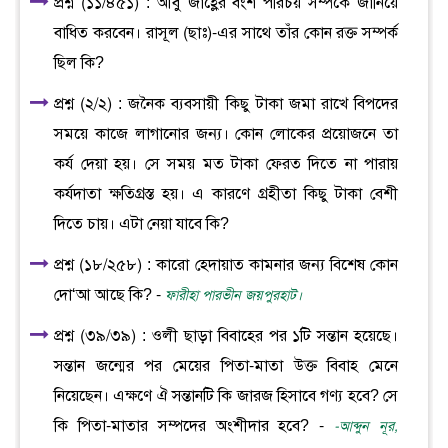
প্রশ্ন (১১/৪৫১) : আবু জাহ্লের বংশ পরিচয় সম্পর্কে জানিয়ে
বাধিত করবেন। রাসূল (ছাঃ)-এর সাথে তাঁর কোন রক্ত সম্পর্ক
ছিল কি?
প্রশ্ন (২/২) : জনৈক ব্যবসায়ী কিছু টাকা জমা রাখে বিপদের
সময়ে কাজে লাগানোর জন্য। কোন লোকের প্রয়োজনে তা
কর্য দেয়া হয়। সে সময় মত টাকা ফেরত দিতে না পারায়
কর্যদাতা ক্ষতিগ্রস্ত হয়। এ কারণে গ্রহীতা কিছু টাকা বেশী
দিতে চায়। এটা নেয়া যাবে কি?
প্রশ্ন (১৮/২৫৮) : কারো হেদায়াত কামনার জন্য বিশেষ কোন
দো‘আ আছে কি? -
ফারীহা পারভীন জয়পুরহাট।
প্রশ্ন (৩৯/৩৯) : ওলী ছাড়া বিবাহের পর ১টি সন্তান হয়েছে।
সন্তান জন্মের পর মেয়ের পিতা-মাতা উক্ত বিবাহ মেনে
নিয়েছেন। এক্ষণে ঐ সন্তানটি কি জারজ হিসাবে গণ্য হবে? সে
কি পিতা-মাতার সম্পদের অংশীদার হবে? -
-আব্দুন নূর,