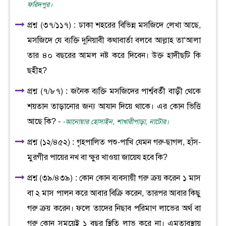
ফরিদপুর।
প্রশ্ন (৩৭/১১৭) : ঢাকা শহরের বিভিন্ন মসজিদে লেখা আছে,
মসজিদে যে ব্যক্তি দুনিয়াবী কথাবার্তা বলবে আল্লাহ তা‘আলা
তার ৪০ বছরের আমল নষ্ট করে দিবেন। উক্ত হাদীছটি কি
ছহীহ?
প্রশ্ন (৭/৮৭) : জনৈক ব্যক্তি মসজিদের পার্শ্ববর্তী বাড়ী থেকে
শয়তান তাড়ানোর জন্য আযান দিয়ে থাকে। এর কোন ভিত্তি
আছে কি? -
-আনোয়ার হোসাইন, শাখারীপাড়া, নাটোর।
প্রশ্ন (১২/৪৫২) : গৃহপালিত পশু-পাখি যেমন গরু-ছাগল, হাঁস-
মুরগীর পায়ের নখ বা ক্ষুর খাওয়া জায়েয হবে কি?
প্রশ্ন (৩৯/৪৩৯) : কোন কোন ব্যবসায়ী গরু ক্রয় করেন ১ মাস
বা ২ মাস পালন করে আবার বিক্রি করেন, তারপর আবার কিছু
গরু ক্রয় করেন। ফলে তাদের নিছাব পরিমাণ লাভের অর্থ বা
গরু কোন সময়েই ১ বছর স্থিতি লাভ করে না। এমতাবস্থায়