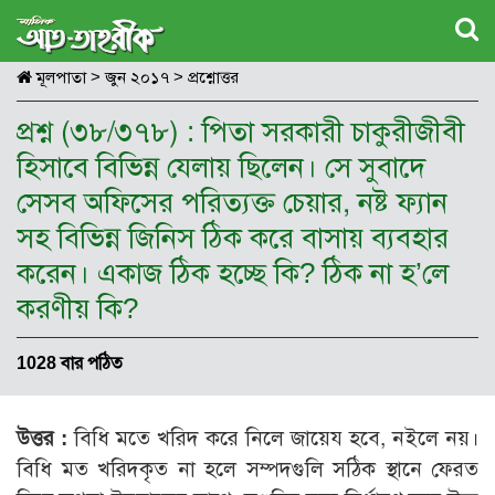
মূলপাতা
>
জুন ২০১৭
>
প্রশ্নোত্তর
প্রশ্ন (৩৮/৩৭৮) : পিতা সরকারী চাকুরীজীবী
হিসাবে বিভিন্ন যেলায় ছিলেন। সে সুবাদে
সেসব অফিসের পরিত্যক্ত চেয়ার, নষ্ট ফ্যান
সহ বিভিন্ন জিনিস ঠিক করে বাসায় ব্যবহার
করেন। একাজ ঠিক হচ্ছে কি? ঠিক না হ’লে
করণীয় কি?
1028 বার পঠিত
উত্তর :
বিধি মতে খরিদ করে নিলে জায়েয হবে, নইলে নয়।
বিধি মত খরিদকৃত না হলে সম্পদগুলি সঠিক স্থানে ফেরত