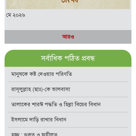
মে ২০২৬
আরও
সর্বাধিক পঠিত প্রবন্ধ
মানুষকে কষ্ট দেওয়ার পরিণতি
রাসূলুল্লাহ (ছাঃ)-কে ভালবাসা
তালাকের শারঈ পদ্ধতি ও হিল্লা বিয়ের বিধান
ইসলামে দাড়ি রাখার বিধান
হজ্জ : গুরুত্ব ও ফযীলত