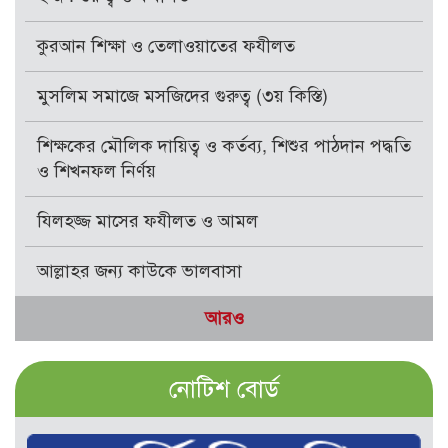
কুরআন শিক্ষা ও তেলাওয়াতের ফযীলত
মুসলিম সমাজে মসজিদের গুরুত্ব (৩য় কিস্তি)
শিক্ষকের মৌলিক দায়িত্ব ও কর্তব্য, শিশুর পাঠদান পদ্ধতি
ও শিখনফল নির্ণয়
যিলহজ্জ মাসের ফযীলত ও আমল
আল্লাহর জন্য কাউকে ভালবাসা
আরও
নোটিশ বোর্ড