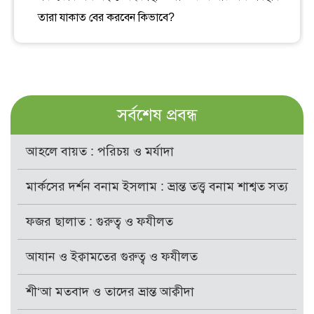
তারা যাকাত বের করবেন কিভাবে?
সর্বশেষ প্রবন্ধ
আহলে বায়ত : পরিচয় ও মর্যাদা
মার্কসের দর্শন বনাম ইসলাম : ভ্রান্ত তত্ত্ব বনাম শাশ্বত সত্য
ফজর ছালাত : গুরুত্ব ও ফযীলত
আযান ও ইক্বামতের গুরুত্ব ও ফযীলত
শী‘আ মতবাদ ও তাদের ভ্রান্ত আক্বীদা