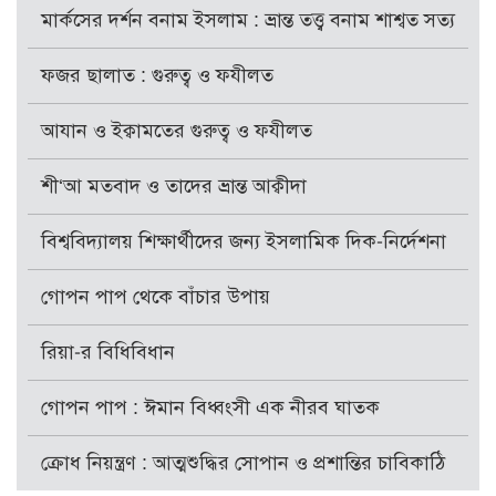
মার্কসের দর্শন বনাম ইসলাম : ভ্রান্ত তত্ত্ব বনাম শাশ্বত সত্য
ফজর ছালাত : গুরুত্ব ও ফযীলত
আযান ও ইক্বামতের গুরুত্ব ও ফযীলত
শী‘আ মতবাদ ও তাদের ভ্রান্ত আক্বীদা
বিশ্ববিদ্যালয় শিক্ষার্থীদের জন্য ইসলামিক দিক-নির্দেশনা
গোপন পাপ থেকে বাঁচার উপায়
রিয়া-র বিধিবিধান
গোপন পাপ : ঈমান বিধ্বংসী এক নীরব ঘাতক
ক্রোধ নিয়ন্ত্রণ : আত্মশুদ্ধির সোপান ও প্রশান্তির চাবিকাঠি