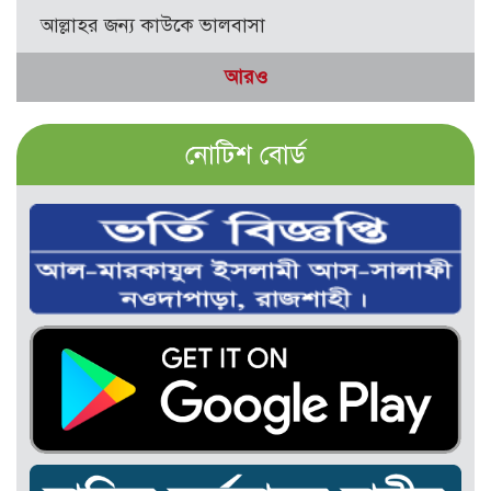
আল্লাহর জন্য কাউকে ভালবাসা
আরও
নোটিশ বোর্ড