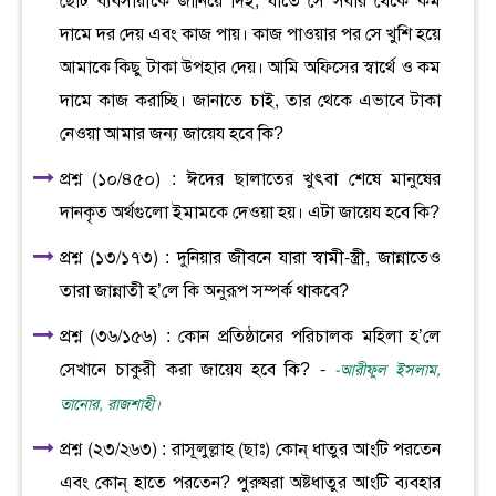
ছোট ব্যবসায়ীকে জানিয়ে দিই, যাতে সে সবার থেকে কম
দামে দর দেয় এবং কাজ পায়। কাজ পাওয়ার পর সে খুশি হয়ে
আমাকে কিছু টাকা উপহার দেয়। আমি অফিসের স্বার্থে ও কম
দামে কাজ করাচ্ছি। জানাতে চাই, তার থেকে এভাবে টাকা
নেওয়া আমার জন্য জায়েয হবে কি?
প্রশ্ন (১০/৪৫০) : ঈদের ছালাতের খুৎবা শেষে মানুষের
দানকৃত অর্থগুলো ইমামকে দেওয়া হয়। এটা জায়েয হবে কি?
প্রশ্ন (১৩/১৭৩) : দুনিয়ার জীবনে যারা স্বামী-স্ত্রী, জান্নাতেও
তারা জান্নাতী হ’লে কি অনুরূপ সম্পর্ক থাকবে?
প্রশ্ন (৩৬/১৫৬) : কোন প্রতিষ্ঠানের পরিচালক মহিলা হ’লে
সেখানে চাকুরী করা জায়েয হবে কি? -
-আরীফুল ইসলাম,
তানোর, রাজশাহী।
প্রশ্ন (২৩/২৬৩) : রাসূলুল্লাহ (ছাঃ) কোন্ ধাতুর আংটি পরতেন
এবং কোন্ হাতে পরতেন? পুরুষরা অষ্টধাতুর আংটি ব্যবহার