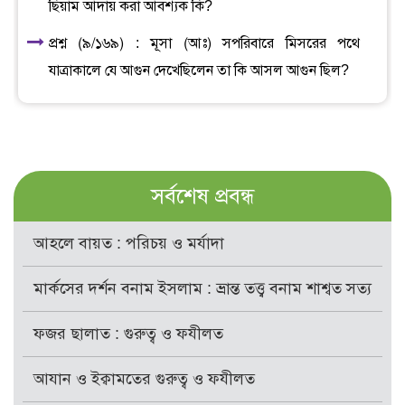
ছিয়াম আদায় করা আবশ্যক কি?
প্রশ্ন (৯/১৬৯) : মূসা (আঃ) সপরিবারে মিসরের পথে
যাত্রাকালে যে আগুন দেখেছিলেন তা কি আসল আগুন ছিল?
সর্বশেষ প্রবন্ধ
আহলে বায়ত : পরিচয় ও মর্যাদা
মার্কসের দর্শন বনাম ইসলাম : ভ্রান্ত তত্ত্ব বনাম শাশ্বত সত্য
ফজর ছালাত : গুরুত্ব ও ফযীলত
আযান ও ইক্বামতের গুরুত্ব ও ফযীলত