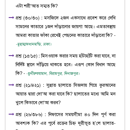
এটা শরী‘আত সম্মত কি?
প্রশ্ন (৩০/৩০) : মসজিদে ২জন একসাথে প্রবেশ করে দেখি
সামনের কাতারে ১জন দাঁড়ানোর জায়গা আছে। এমতাবস্থায়
আমরা কাতার ফাঁকা রেখেই পেছনের কাতারে দাঁড়াবো কি? -
-মুহাম্মাদধানমন্ডি, ঢাকা।
প্রশ্ন (১৫/১৫) : মিসওয়াক করার সময় হাঁটাহাঁটি করা যাবে, না
নির্দিষ্ট স্থানে দাঁড়িয়ে থাকতে হবে। এরূপ কোন বিধান আছে
কি? -
-মুনীরুযযামান, বিরামপুর, দিনাজপুর।
প্রশ্ন (২১/৪২১) : সুন্নাত ছালাতে সিজদায় গিয়ে কুরআনের
আয়াত দ্বারা দো‘আ করা যাবে কি? ছালাতের মধ্যে আমি মন
খুলে কিভাবে দো‘আ করব?
প্রশ্ন (২৬/৩৮৬) : নিফাসের সময়সীমা ৪০ দিন পূর্ণ করা
আবশ্যক কি? এর পূর্বে রক্তের চিহ্ন দূরীভূত হ’লে ছালাত-