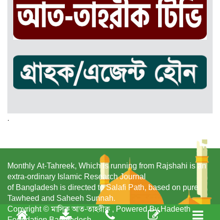
.
Monthly At-Tahreek, Which is running from Rajshahi is an
extra-ordinary Islamic Research Journal
of Bangladesh is directed to Salafi Path, based on pure
Tawheed and Saheeh Sunnah.
Copyright © মাসিক আত-তাহরীক , Powered By Hadeeth
Foundation Bangladesh