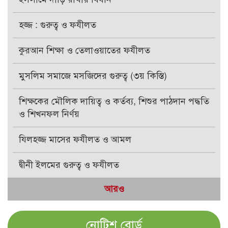
হজ্জ : গুরুত্ব ও ফযীলত
কুরআন শিক্ষা ও তেলাওয়াতের ফযীলত
মুসলিম সমাজে মসজিদের গুরুত্ব (৩য় কিস্তি)
শিক্ষকের মৌলিক দায়িত্ব ও কর্তব্য, শিশুর পাঠদান পদ্ধতি
ও শিখনফল নির্ণয়
যিলহজ্জ মাসের ফযীলত ও আমল
দ্বীনী ইলমের গুরুত্ব ও ফযীলত
আরও
নোটিশ বোর্ড