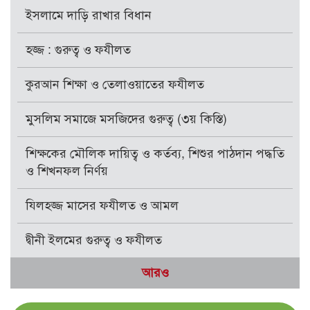
ইসলামে দাড়ি রাখার বিধান
হজ্জ : গুরুত্ব ও ফযীলত
কুরআন শিক্ষা ও তেলাওয়াতের ফযীলত
মুসলিম সমাজে মসজিদের গুরুত্ব (৩য় কিস্তি)
শিক্ষকের মৌলিক দায়িত্ব ও কর্তব্য, শিশুর পাঠদান পদ্ধতি
ও শিখনফল নির্ণয়
যিলহজ্জ মাসের ফযীলত ও আমল
দ্বীনী ইলমের গুরুত্ব ও ফযীলত
আরও