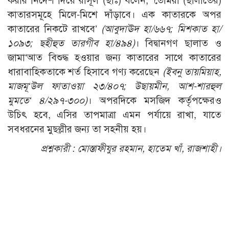
করার নির্দেশ দিয়ে রাসূল (ছাঃ) বলেন, ‘তোমরা (ছালাতের)
কাতারসমূহে মিলে-মিশে দাঁড়াবে। এক কাতারকে অপর
কাতারের নিকটে রাখবে’
(
আবুদাঊদ হা/৬৬৭
;
মিশকাত হা/
১০৯৩
;
ছহীহুত তারগীব হা/৪৯৪)
। বিদ্বানগণ ছালাত ও
জামা‘আত বিশুদ্ধ হওয়ার জন্য কাতারের সাথে কাতারের
ধারাবাহিকতাকে শর্ত হিসাবে গণ্য করেছেন
(
ইবনু তায়মিয়াহ
,
মাজমূ
‘
উল ফাতাওয়া ২৩/৪০৭
;
উছায়মীন
,
আশ-শারহুল
মুমতে
‘
৪/২৯৭-৩০০)
। অপরদিকে মসজিদ কর্তৃপক্ষেরও
উচিৎ হবে, এসির তাপমাত্রা এমন পর্যায়ে রাখা, যাতে
সবধরনের মুছল্লীর জন্য তা সহনীয় হয়।
প্রশ্নকারী : মোস্তাফীযুর রহমান
,
হাতেম খাঁ
,
রাজশাহী
।