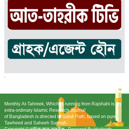
.
Monthly At-Tahreek, Which is running from Rajshahi is an
extra-ordinary Islamic Research Journal
of Bangladesh is directed to Salafi Path, based on pure
Tawheed and Saheeh Sunnah.