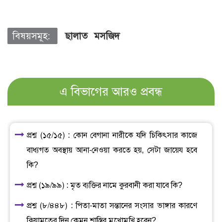
বিষয়সমূহ:
ছালাত
মসজিদ
এ বিভাগের আরও প্রবন্ধ
প্রশ্ন (১৫/১৫) : কোন বেগানা নারীকে যদি চিকিৎসার কাজে
বাধ্যগত অবস্থায় আনা-নেওয়া করতে হয়, সেটা জায়েয হবে
কি?
প্রশ্ন (১৯/৯৯) : মৃত ব্যক্তির নামে কুরবানী করা যাবে কি?
প্রশ্ন (৮/৪৪৮) : পিতা-মাতা সন্তানের সংসার ভাঙ্গার কারণে
ক্বিয়ামতের দিন কেমন শাস্তির মুখোমুখি হবেন?