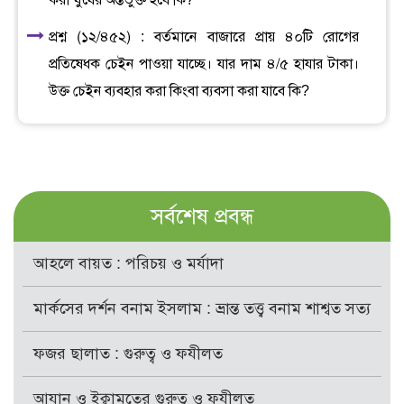
করা ঘুষের অন্তর্ভুক্ত হবে কি?
প্রশ্ন (১২/৪৫২) : বর্তমানে বাজারে প্রায় ৪০টি রোগের
প্রতিষেধক চেইন পাওয়া যাচ্ছে। যার দাম ৪/৫ হাযার টাকা।
উক্ত চেইন ব্যবহার করা কিংবা ব্যবসা করা যাবে কি?
সর্বশেষ প্রবন্ধ
আহলে বায়ত : পরিচয় ও মর্যাদা
মার্কসের দর্শন বনাম ইসলাম : ভ্রান্ত তত্ত্ব বনাম শাশ্বত সত্য
ফজর ছালাত : গুরুত্ব ও ফযীলত
আযান ও ইক্বামতের গুরুত্ব ও ফযীলত