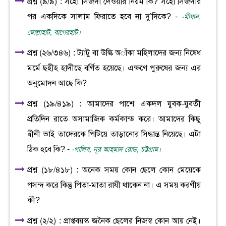
প্রশ্ন (৯/৯) : সহো সিজদা দেওয়ার নিয়ম কি? সহো সিজদার
পর একদিকে সালাম ফিরাতে হবে না দু’দিকে? -
-মীযান,
মোল্লাহাট, বাগেরহাট।
প্রশ্ন (২৬/৩৪৬) : ট্যাটু বা উল্কি অাঁকা মহিলাদের জন্য নিষেধ
মর্মে ছহীহ হাদীছে বর্ণিত হয়েছে। এক্ষণে পুরুষের জন্য এর
অনুমোদন আছে কি?
প্রশ্ন (১৯/৪১৯) : আমাদের পাশে একদল যুবক-যুবতী
প্রতিদিন রাতে অসামাজিক কর্মকান্ড করে। আমাদের কিছু
দ্বীনী ভাই তাদেরকে পিটিয়ে তাড়ানোর সিদ্ধান্ত নিয়েছে। এটা
ঠিক হবে কি? -
-গালিব, নূর আহমাদ রোড, চট্টগ্রাম।
প্রশ্ন (১৮/৪১৮) : অনেক সময় কোন ছেলে কোন মেয়েকে
পসন্দ করে কিন্তু পিতা-মাতা রাযী থাকেন না। এ সময় করণীয়
কী?
প্রশ্ন (২/২) : প্রাপ্তবয়স্ক জনৈক ছেলের নিজস্ব কোন আয় নেই।