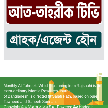
.
Monthly At-Tahreek, Which is running from Rajshahi is an
extra-ordinary Islamic Research Journal
of Bangladesh is directed to Salafi Path, based on pure
Tawheed and Saheeh Sunnah.
Copyright © মাসিক আত-তাহরীক , Powered By Hadeeth