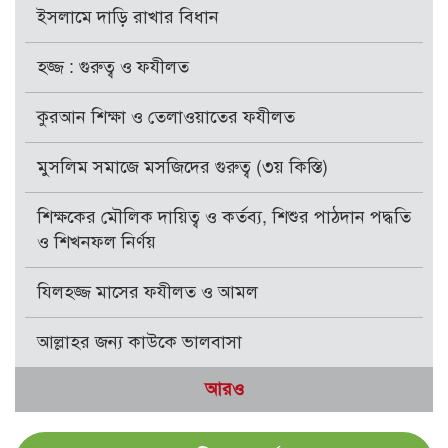
ইসলামে দাড়ি রাখার বিধান
হজ্জ : গুরুত্ব ও ফযীলত
কুরআন শিক্ষা ও তেলাওয়াতের ফযীলত
মুসলিম সমাজে মসজিদের গুরুত্ব (৩য় কিস্তি)
শিক্ষকের মৌলিক দায়িত্ব ও কর্তব্য, শিশুর পাঠদান পদ্ধতি
ও শিখনফল নির্ণয়
যিলহজ্জ মাসের ফযীলত ও আমল
আল্লাহর জন্য কাউকে ভালবাসা
আরও