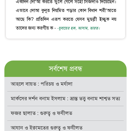
একদিন দো‘আ করতে ভুলে গেলে সহো সিজদাও দিয়েছেন।
এভাবে দোআ কুনূত নিয়মিত পড়ার কোন বিধান শরী‘আতে
আছে কি? প্রতিদিন এরূপ করতে যেসব মুছল্লী ইচ্ছুক নয়
তাদের জন্য করণীয় ক -
-যুবায়ের হক, আসাম, ভারত।
সর্বশেষ প্রবন্ধ
আহলে বায়ত : পরিচয় ও মর্যাদা
মার্কসের দর্শন বনাম ইসলাম : ভ্রান্ত তত্ত্ব বনাম শাশ্বত সত্য
ফজর ছালাত : গুরুত্ব ও ফযীলত
আযান ও ইক্বামতের গুরুত্ব ও ফযীলত