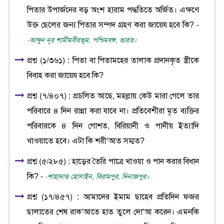
পিতার উপার্জনের বড় অংশ হারাম পদ্ধতিতে অর্জিত। এক্ষণে
উক্ত ছেলের জন্য পিতার সম্পদ গ্রহণ করা জায়েয হবে কি? -
-আব্দুন নূর শামীমবীরভূম, পশ্চিমবঙ্গ, ভারত।
প্রশ্ন (১/৩৬১) : পিতা বা পিতামহের তালাক প্রদানকৃত স্ত্রীকে
বিবাহ করা জায়েয হবে কি?
প্রশ্ন (৭/৪০৭) : প্রচলিত আছে, মহল্লায় কেউ মারা গেলে তার
পরিবারে ৪ দিন রান্না করা যাবে না। প্রতিবেশীরা মৃত ব্যক্তির
পরিবারকে ৪ দিন গোশত, বিরিয়ানী ও পানীয় ইত্যাদি
খাওয়াতে হবে। এটা কি শরী‘আত সম্মত?
প্রশ্ন (৫/২৮৫) : হাড়ের তৈরি পাত্রে খাওয়া ও পান করার বিধান
কি? -
-শাহাদাত হোসাইন, বিরামপুর, দিনাজপুর।
প্রশ্ন (১৭/৪৫৭) : আমাদের ইমাম ছাহেব প্রতিদিন ফজর
ছালাতের শেষ রাক‘আতে হাত তুলে দো‘আ করেন। এমনকি