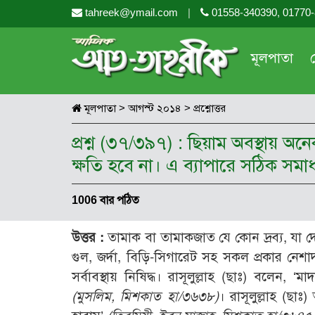
tahreek@ymail.com
|
01558-340390, 01770
মূলপাতা
মূলপাতা
>
আগস্ট ২০১৪
>
প্রশ্নোত্তর
প্রশ্ন (৩৭/৩৯৭) : ছিয়াম অবস্থায়
ক্ষতি হবে না। এ ব্যাপারে সঠিক সম
1006 বার পঠিত
উত্তর :
তামাক বা তামাকজাত যে কোন দ্রব্য, যা দেহ
গুল, জর্দা, বিড়ি-সিগারেট সহ সকল প্রকার নেশাদার
সর্বাবস্থায় নিষিদ্ধ। রাসূলুল্লাহ (ছাঃ) বলেন, 
(মুসলিম, মিশকাত হা/৩৬৩৮)
। রাসূলুল্লাহ (