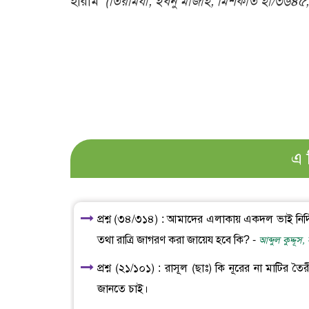
হারাম’
(তিরমিযী, ইবনু মাজাহ, মিশকাত হা/৩৬৪৫
এ 
প্রশ্ন (৩৪/৩১৪) : আমাদের এলাকায় একদল ভাই নির্দি
তথা রাত্রি জাগরণ করা জায়েয হবে কি? -
আব্দুল কুদ্দূস
প্রশ্ন (২১/১০১) : রাসূল (ছাঃ) কি নূরের না মাটির 
জানতে চাই।