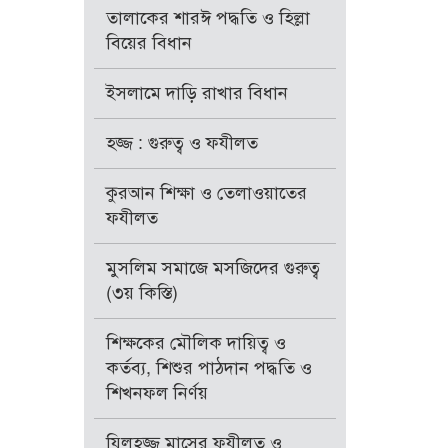
তালাকের শারঈ পদ্ধতি ও হিল্লা
বিয়ের বিধান
ইসলামে দাড়ি রাখার বিধান
হজ্জ : গুরুত্ব ও ফযীলত
কুরআন শিক্ষা ও তেলাওয়াতের
ফযীলত
মুসলিম সমাজে মসজিদের গুরুত্ব
(৩য় কিস্তি)
শিক্ষকের মৌলিক দায়িত্ব ও
কর্তব্য, শিশুর পাঠদান পদ্ধতি ও
শিখনফল নির্ণয়
যিলহজ্জ মাসের ফযীলত ও