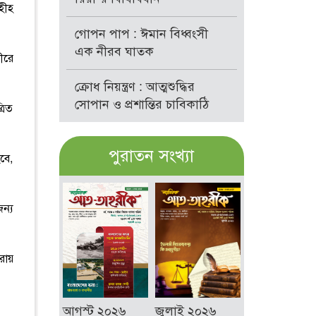
হীহ
গোপন পাপ : ঈমান বিধ্বংসী
এক নীরব ঘাতক
ীরে
ক্রোধ নিয়ন্ত্রণ : আত্মশুদ্ধির
সোপান ও প্রশান্তির চাবিকাঠি
রিত
পুরাতন সংখ্যা
বে,
জন্য
রায়
আগস্ট ২০২৬
জুলাই ২০২৬