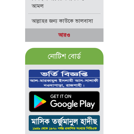
আমল
আল্লাহর জন্য কাউকে ভালবাসা
আরও
নোটিশ বোর্ড