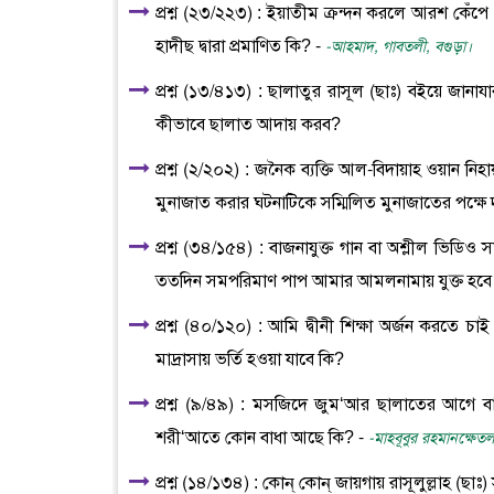
প্রশ্ন (২৩/২২৩) : ইয়াতীম ক্রন্দন করলে আরশ কেঁপে ও
হাদীছ দ্বারা প্রমাণিত কি? -
-আহমাদ, গাবতলী, বগুড়া।
প্রশ্ন (১৩/৪১৩) : ছালাতুর রাসূল (ছাঃ) বইয়ে জা
কীভাবে ছালাত আদায় করব?
প্রশ্ন (২/২০২) : জনৈক ব্যক্তি আল-বিদায়াহ ওয়ান নি
মুনাজাত করার ঘটনাটিকে সম্মিলিত মুনাজাতের পক্ষ
প্রশ্ন (৩৪/১৫৪) : বাজনাযুক্ত গান বা অশ্লীল ভিডি
ততদিন সমপরিমাণ পাপ আমার আমলনামায় যুক্ত হবে। 
প্রশ্ন (৪০/১২০) : আমি দ্বীনী শিক্ষা অর্জন করতে চাই
মাদ্রাসায় ভর্তি হওয়া যাবে কি?
প্রশ্ন (৯/৪৯) : মসজিদে জুম‘আর ছালাতের আগে বা পর
শরী‘আতে কোন বাধা আছে কি? -
-মাহবূবুর রহমানক্ষেত
প্রশ্ন (১৪/১৩৪) : কোন্ কোন্ জায়গায় রাসূলুল্লাহ (ছা