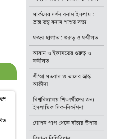
মার্কসের দর্শন বনাম ইসলাম :
ভ্রান্ত তত্ত্ব বনাম শাশ্বত সত্য
ফজর ছালাত : গুরুত্ব ও ফযীলত
আযান ও ইক্বামতের গুরুত্ব ও
ফযীলত
শী‘আ মতবাদ ও তাদের ভ্রান্ত
আক্বীদা
জুদ
বিশ্ববিদ্যালয় শিক্ষার্থীদের জন্য
ইসলামিক দিক-নির্দেশনা
রিত
গোপন পাপ থেকে বাঁচার উপায়
রিয়া-র বিধিবিধান