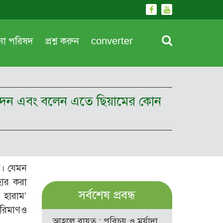
দনা পরিষদ
প্রশ্ন করুন
converter
ল দেন এবং বলেন এতে ছিয়ামের কোন
বে। যেমন
বহার করা
সর্বশেষ প্রবন্ধ
য হারাম’
পরিমাণও
আহলে বায়ত : পরিচয় ও মর্যাদা