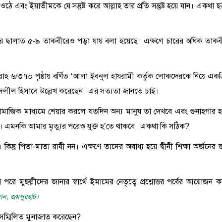
ঠে এবং ইয়াতীমকে যে সন্তুষ্ট করে আল্লাহ তার প্রতি সন্তুষ্ট হয়ে যান। একথা ছ
নাযার ছালাত ৫-৯ তাকবীরেও পড়া যায় বলা হয়েছে। এক্ষণে চারের অধিক তাকব
হায়াহ ৬/৩৭০ পৃষ্ঠায় বর্ণিত ‘আলা ইবনুল হাযরামী কর্তৃক লোকদেরকে নিয়ে একত্
ে দলীল হিসাবে উল্লেখ করেছেন। এর সত্যতা জানতে চাই।
ও সামাজিক মাধ্যমে শেয়ার করলে যতদিন অন্য মানুষ তা দেখবে এবং গুনাহগার হ
এমনকি আমার মৃত্যুর পরেও যুক্ত হ’তে থাকবে। একথা কি সঠিক?
। কিন্তু পিতা-মাতা রাযী নন। এক্ষণে তাদের অবাধ্য হয়ে দ্বীনী শিক্ষা অর্জনের 
ে মুছল্লীদের জানার স্বার্থে ইমামের নেতৃত্বে প্রশ্নোত্তর পর্বের আয়োজন ক
লাল, জয়পুরহাট।
ঃ) সম্মিলিত মুনাজাত করেছেন?