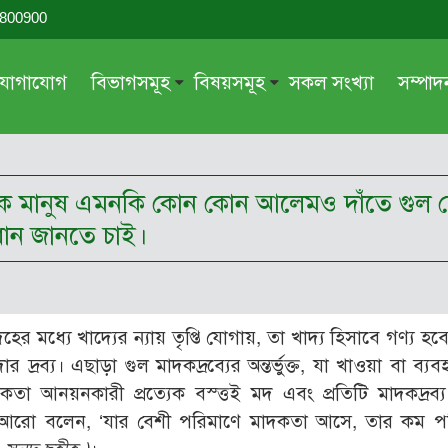
-800900
যোগাযোগ
বিভাগসমূহ
বিষয়সমূহ
সকল সংখ্যা
সম্পা
সম্পাদকীয়
জায়েয-নাজায়েয
গ্রন্থ পর্যালোচনা
আক্বীদা বা বিশ্বাস
 অনেক মানুষ এমনকি কোন কোন আলেমও দাঁতে গু
দরসে কুরআন
শিক্ষা ও সংস্কৃতি
াধান জানতে চাই।
দরসে হাদীছ
নারী সমাজ
প্রবন্ধ সমুহ
আত্মশুদ্ধি
সাময়িক প্রসঙ্গ
পরকাল
ের মধ্যে খাদ্যের ন্যায় তৃপ্তি যোগায়, তা খাদ্য হিসাবে গণ্য হ
সময়ের ভাবনা
নীতি-নৈতিকতা
 দ্রব্য। এছাড়া গুল মাদকদ্রব্যের অন্তর্ভুক্ত, যা খাওয়া বা ব্য
মহিলা অঙ্গন
তারবিয়াত
‘মাদকতা আনয়নকারী প্রত্যেক বস্ত্তই মদ এবং প্রতিটি মাদকদ্রব্
ছাঃ) আরো বলেন, ‘যার বেশী পরিমাণে মাদকতা আসে, তার কম 
আরও
আরও