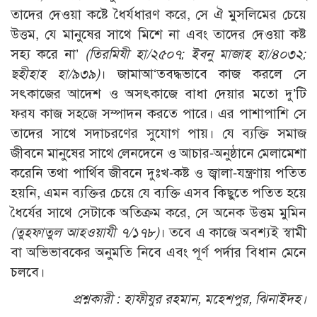
তাদের দেওয়া কষ্টে ধৈর্যধারণ করে, সে ঐ মুসলিমের চেয়ে
উত্তম, যে মানুষের সাথে মিশে না এবং তাদের দেওয়া কষ্ট
সহ্য করে না’
(
তিরমিযী হা/২৫০৭;
ইবনু মাজাহ হা/৪০৩২;
ছহীহাহ হা/৯৩৯)
। জামাআ‘তবদ্ধভাবে কাজ করলে সে
সৎকাজের আদেশ ও অসৎকাজে বাধা দেয়ার মতো দু’টি
ফরয কাজ সহজে সম্পাদন করতে পারে। এর পাশাপাশি সে
তাদের সাথে সদাচরণের সুযোগ পায়। যে ব্যক্তি সমাজ
জীবনে মানুষের সাথে লেনদেনে ও আচার-অনুষ্ঠানে মেলামেশা
করেনি তথা পার্থিব জীবনে দুঃখ-কষ্ট ও জ্বালা-যন্ত্রণায় পতিত
হয়নি, এমন ব্যক্তির চেয়ে যে ব্যক্তি এসব কিছুতে পতিত হয়ে
ধৈর্যের সাথে সেটাকে অতিক্রম করে, সে অনেক উত্তম মুমিন
(
তুহফাতুল আহওয়াযী ৭/১৭৮)
। তবে এ কাজে অবশ্যই স্বামী
বা অভিভাবকের অনুমতি নিবে এবং পূর্ণ পর্দার বিধান মেনে
চলবে।
প্রশ্নকারী : হাফীযুর রহমান,
মহেশপুর,
ঝিনাইদহ।