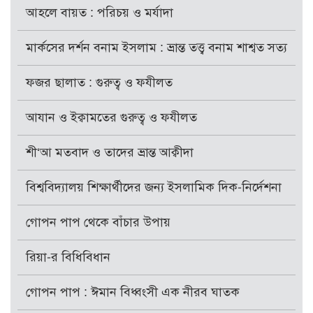
আহলে বায়ত : পরিচয় ও মর্যাদা
মার্কসের দর্শন বনাম ইসলাম : ভ্রান্ত তত্ত্ব বনাম শাশ্বত সত্য
ফজর ছালাত : গুরুত্ব ও ফযীলত
আযান ও ইক্বামতের গুরুত্ব ও ফযীলত
শী‘আ মতবাদ ও তাদের ভ্রান্ত আক্বীদা
বিশ্ববিদ্যালয় শিক্ষার্থীদের জন্য ইসলামিক দিক-নির্দেশনা
গোপন পাপ থেকে বাঁচার উপায়
রিয়া-র বিধিবিধান
গোপন পাপ : ঈমান বিধ্বংসী এক নীরব ঘাতক