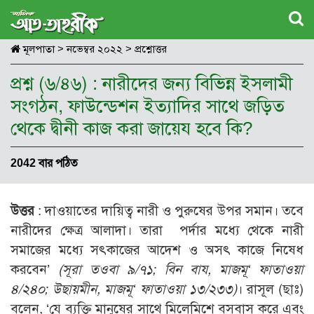
মূলপাতা
>
নভেম্বর ২০২২
>
প্রশ্নোত্তর
প্রশ্ন (৬/৪৬) : নারীদের জন্য বিভিন্ন ইসলামী
সংগঠন, ফাউন্ডেশন ইত্যাদির সাথে জড়িত
থেকে দ্বীনী কাজ করা জায়েয হবে কি?
2042 বার পঠিত
উত্তর
: দাওয়াতের দায়িত্ব নারী ও পুরুষের উপর সমান। তবে
নারীদের ক্ষেত্র আলাদা। তারা পর্দার মধ্যে থেকে নারী
সমাজের মধ্যে সৎকাজের আদেশ ও অসৎ কাজে নিষেধ
করবেন’
(
সূরা তওবা ৯/৭১;
বিন বায,
মাজমূ‘
ফাতাওয়া
৪/২৪০;
উছায়মীন,
মাজমূ‘
ফাতাওয়া ১৩/২৩৩)
। রাসূল (ছাঃ)
বলেন, ‘যে ব্যক্তি মানুষের সাথে মিলেমিশে বসবাস করে এবং