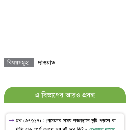
বিষয়সমূহ:
দাওয়াত
এ বিভাগের আরও প্রবন্ধ
প্রশ্ন (৩৭/১১৭) : গোসলের সময় লজ্জাস্থানে দৃষ্টি পড়লে বা
খালি হাত স্পর্শ করলে ওযূ নষ্ট হবে কি? -
-মুখলেছুর রহমান,