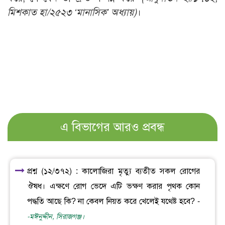
মিশকাত হা/২৫২৩ ‘মানাসিক’ অধ্যায়)
।
এ বিভাগের আরও প্রবন্ধ
প্রশ্ন (১২/৩৭২) : কালোজিরা মৃত্যু ব্যতীত সকল রোগের
ঔষধ। এক্ষণে রোগ ভেদে এটি ভক্ষণ করার পৃথক কোন
পদ্ধতি আছে কি? না কেবল নিয়ত করে খেলেই যথেষ্ট হবে? -
-মঈনুদ্দীন, সিরাজগঞ্জ।