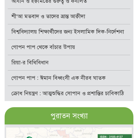
আযান ও ইক্বামতের গুরুত্ব ও ফযীলত
শী‘আ মতবাদ ও তাদের ভ্রান্ত আক্বীদা
বিশ্ববিদ্যালয় শিক্ষার্থীদের জন্য ইসলামিক দিক-নির্দেশনা
গোপন পাপ থেকে বাঁচার উপায়
রিয়া-র বিধিবিধান
গোপন পাপ : ঈমান বিধ্বংসী এক নীরব ঘাতক
ক্রোধ নিয়ন্ত্রণ : আত্মশুদ্ধির সোপান ও প্রশান্তির চাবিকাঠি
পুরাতন সংখ্যা