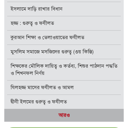
ইসলামে দাড়ি রাখার বিধান
হজ্জ : গুরুত্ব ও ফযীলত
কুরআন শিক্ষা ও তেলাওয়াতের ফযীলত
মুসলিম সমাজে মসজিদের গুরুত্ব (৩য় কিস্তি)
শিক্ষকের মৌলিক দায়িত্ব ও কর্তব্য, শিশুর পাঠদান পদ্ধতি
ও শিখনফল নির্ণয়
যিলহজ্জ মাসের ফযীলত ও আমল
দ্বীনী ইলমের গুরুত্ব ও ফযীলত
আরও