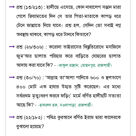
প্রশ্ন (১৩/২১৩) : হাদীছে এসেছে, কোন নাবালেগ সন্তান মারা
গেলে ক্বিয়ামতের দিন সে তার পিতা-মাতাকে কাপড় ধরে
টেনে জান্নাতে নিয়ে যাবে। প্রশ্ন হল, সেদিন তো সবাই নগ্ন
অবস্থায় থাকবে, কাপড় ধরে টানবে কিভাবে?
প্রশ্ন (২৬/৩০৬) : করোনা ভাইরাসের বিস্তৃতিরোধে মসজিদে
জুম‘আর ছালাত পরিহার করে বাড়িতে যোহরের ছালাত
আদায় করা যাবে কি? -
-আব্দুল মান্নান, মোহনপুর, রাজশাহী।
প্রশ্ন (৩০/৭০) : ‘আল্লাহ তা‘আলা পানিতে ৬০০ ও স্থলভাগে
৪০০ মোট এক হাযার উম্মত সৃষ্টি করেছেন। এর মধ্যে
সর্বপ্রথম মৃত্যুবরণ করবে ফড়িং’ মর্মে বর্ণিত হাদীছটি সত্যতা
আছে কি? -
-ছাদরুল হক, নওদাপাড়া, রাজশাহী।
প্রশ্ন (২২/১৮২) : পবিত্র কুরআনে বর্ণিত ইরাম দ্বারা কাদেরকে
বুঝানো হয়েছে?