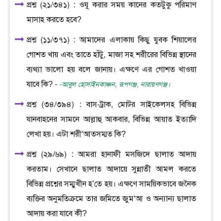
প্রশ্ন (২১/৩৪১) : ওযূ করার সময় কানের কতটুকু পরিমাণ
মাসাহ করতে হবে?
প্রশ্ন (১১/৩৭১) : আমাদের এলাকায় কিছু যুবক শিয়ালের
গোশত খায় এবং তাতে হাঁটু, মাজা সহ শরীরের বিভিন্ন স্থানের
ব্যথ্যা ভালো হয় বলে জানায়। এক্ষণে এর গোশত খাওয়া
যাবে কি? -
-আবুল হোসাইনকাঞ্চন, রূপগঞ্জ, নারায়ণগঞ্জ।
প্রশ্ন (৩৪/৩৯৪) : বাস-ট্রাক, মোটর সাইকেলসহ বিভিন্ন
যানবাহনের সামনে আল্লাহু আকবার, বিভিন্ন আয়াত ইত্যাদি
লেখা হয়। এটা শরী‘আতসম্মত কি?
প্রশ্ন (২৯/৬৯) : আমরা হানাফী মসজিদে ছালাত আদায়
করতাম। সেখানে ছালাত আদায়ে সুন্নাতী আমল করতে
বিভিন্ন প্রশ্নের সম্মুখীন হ’তে হয়। এক্ষণে সাময়িকভাবে জনৈক
ব্যক্তির অনুমতিক্রমে তার জমিতে জুম‘আ ও অন্যান্য ছালাত
আদায় করা যাবে কী?