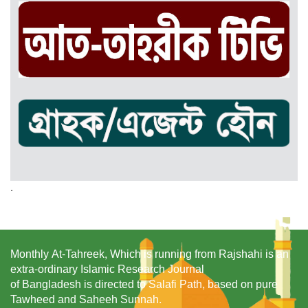
.
Monthly At-Tahreek, Which is running from Rajshahi is an
extra-ordinary Islamic Research Journal
of Bangladesh is directed to Salafi Path, based on pure
Tawheed and Saheeh Sunnah.